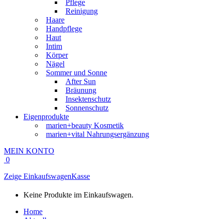
Pflege
Reinigung
Haare
Handpflege
Haut
Intim
Körper
Nägel
Sommer und Sonne
After Sun
Bräunung
Insektenschutz
Sonnenschutz
Eigenprodukte
marien+beauty Kosmetik
marien+vital Nahrungsergänzung
MEIN KONTO
0
Zeige Einkaufswagen
Kasse
Keine Produkte im Einkaufswagen.
Home