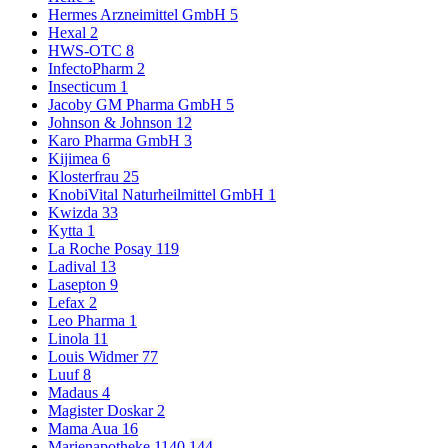
Hermes Arzneimittel GmbH
5
Hexal
2
HWS-OTC
8
InfectoPharm
2
Insecticum
1
Jacoby GM Pharma GmbH
5
Johnson & Johnson
12
Karo Pharma GmbH
3
Kijimea
6
Klosterfrau
25
KnobiVital Naturheilmittel GmbH
1
Kwizda
33
Kytta
1
La Roche Posay
119
Ladival
13
Lasepton
9
Lefax
2
Leo Pharma
1
Linola
11
Louis Widmer
77
Luuf
8
Madaus
4
Magister Doskar
2
Mama Aua
16
Marienapotheke 1140
144