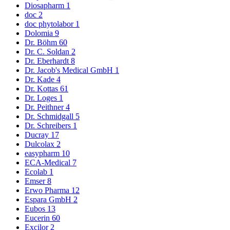
Diosapharm
1
doc
2
doc phytolabor
1
Dolomia
9
Dr. Böhm
60
Dr. C. Soldan
2
Dr. Eberhardt
8
Dr. Jacob's Medical GmbH
1
Dr. Kade
4
Dr. Kottas
61
Dr. Loges
1
Dr. Peithner
4
Dr. Schmidgall
5
Dr. Schreibers
1
Ducray
17
Dulcolax
2
easypharm
10
ECA-Medical
7
Ecolab
1
Emser
8
Erwo Pharma
12
Espara GmbH
2
Eubos
13
Eucerin
60
Excilor
2