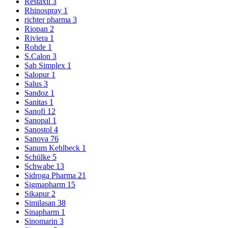
Restaxil
3
Rhinospray
1
richter pharma
3
Riopan
2
Riviera
1
Rohde
1
S.Calon
3
Sab Simplex
1
Salopur
1
Salus
3
Sandoz
1
Sanitas
1
Sanofi
12
Sanopal
1
Sanostol
4
Sanova
76
Sanum Kehlbeck
1
Schülke
5
Schwabe
13
Sidroga Pharma
21
Sigmapharm
15
Sikapur
2
Similasan
38
Sinapharm
1
Sinomarin
3