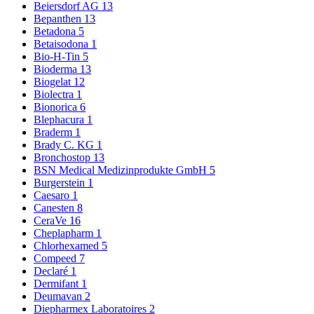
Beiersdorf AG
13
Bepanthen
13
Betadona
5
Betaisodona
1
Bio-H-Tin
5
Bioderma
13
Biogelat
12
Biolectra
1
Bionorica
6
Blephacura
1
Braderm
1
Brady C. KG
1
Bronchostop
13
BSN Medical Medizinprodukte GmbH
5
Burgerstein
1
Caesaro
1
Canesten
8
CeraVe
16
Cheplapharm
1
Chlorhexamed
5
Compeed
7
Declaré
1
Dermifant
1
Deumavan
2
Diepharmex Laboratoires
2