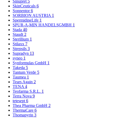
Sinupret
5
SkinCeuticals
6
Sonnentor
6
SORBION AUSTRIA
1
SpermidineLife
1
SPUR-A-MIN HANDELSGMBH
1
Stada
40
Staudt
2
Sterillium
1
Stilaxx
7
Strepsils
3
Supradyn
13
syneo
1
Synformulas GmbH
1
Takeda
5
Tantum Verde
5
Taumea
1
Tears Again
2
TENA
4
Teofarma S.R.L.
1
Terra Nova
9
tetesept
6
Thea Pharma GmbH
2
ThermaCare
6
Thomapyrin
3