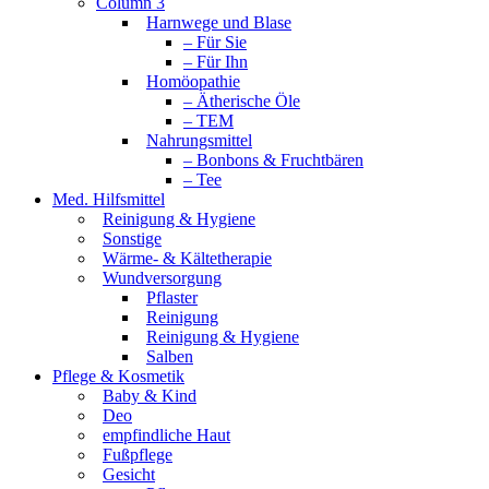
Column 3
Harnwege und Blase
– Für Sie
– Für Ihn
Homöopathie
– Ätherische Öle
– TEM
Nahrungsmittel
– Bonbons & Fruchtbären
– Tee
Med. Hilfsmittel
Reinigung & Hygiene
Sonstige
Wärme- & Kältetherapie
Wundversorgung
Pflaster
Reinigung
Reinigung & Hygiene
Salben
Pflege & Kosmetik
Baby & Kind
Deo
empfindliche Haut
Fußpflege
Gesicht