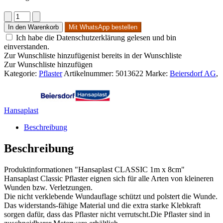
Hansaplast
Classic
In den Warenkorb
Mit WhatsApp bestellen
1m
Ich habe die Datenschutzerklärung gelesen und bin
x
einverstanden.
8cm
Zur Wunschliste hinzufügen
ist bereits in der Wunschliste
Menge
Zur Wunschliste hinzufügen
Kategorie:
Pflaster
Artikelnummer:
5013622
Marke:
Beiersdorf AG
,
Hansaplast
Beschreibung
Beschreibung
Produktinformationen "Hansaplast CLASSIC 1m x 8cm"
Hansaplast Classic Pflaster eignen sich für alle Arten von kleineren
Wunden bzw. Verletzungen.
Die nicht verklebende Wundauflage schützt und polstert die Wunde.
Das widerstands-fähige Material und die extra starke Klebkraft
sorgen dafür, dass das Pflaster nicht verrutscht.Die Pflaster sind in