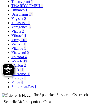
Traumaplant
1
TWARDY GMBH
1
Unifarco
1
Ursapharm
14
Vagisan
2
Venostasin
2
Vertigoheel
2
Viatris
2
Vibrocil
1
Vichy
101
Vismed
1
Vitango
1
Vitawund
2
Voltadol
4
Weleda
19
Wellion
2
Wick
11
Wurzeltod
1
Yomogi
1
Yuicy
4
Zinkorotat-Pos
1
Ihr Apotheken Service in Österreich
Schnelle Lieferung mit der Post