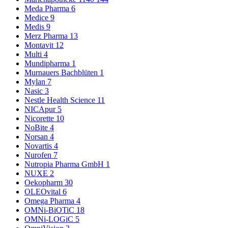
Meda Pharma
6
Medice
9
Medis
9
Merz Pharma
13
Montavit
12
Multi
4
Mundipharma
1
Murnauers Bachblüten
1
Mylan
7
Nasic
3
Nestle Health Science
11
NICApur
5
Nicorette
10
NoBite
4
Norsan
4
Novartis
4
Nurofen
7
Nutropia Pharma GmbH
1
NUXE
2
Oekopharm
30
OLEOvital
6
Omega Pharma
4
OMNi-BiOTiC
18
OMNi-LOGiC
5