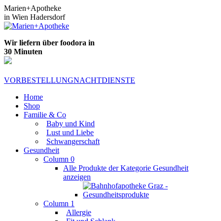
Zum
Marien+Apotheke
Inhalt
in Wien Hadersdorf
springen
Wir liefern über foodora in
30 Minuten
VORBESTELLUNG
NACHTDIENSTE
Home
Shop
Familie & Co
Baby und Kind
Lust und Liebe
Schwangerschaft
Gesundheit
Column 0
Alle Produkte der Kategorie Gesundheit
anzeigen
Column 1
Allergie