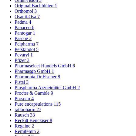
OmniVision
3
Original Bachblüten
1
Orthomol
3
Osanit-Osa
7
Padma
4
Panaceo
6
Pantogar
1
Pascoe
2
Pelpharma
7
Perskindol
5
Pevaryl
1
Pfizer
3
Pharmaselect Handels GmbH
6
Pharmasgp GmbH
1
Pharmonta Dr.Fischer
8
Pistal
3
Pluspharma Arzneimittel GmbH
2
Procter & Gamble
9
Prospan
4
Pure encapsulations
115
ratiopharm
27
Rausch
33
Reckitt Benckiser
8
Regaine
2
Remifemin
2