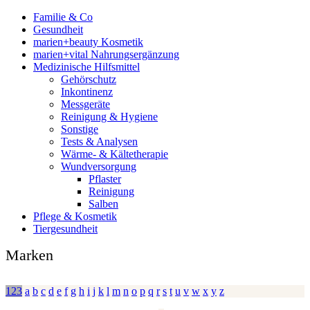
Familie & Co
Gesundheit
marien+beauty Kosmetik
marien+vital Nahrungsergänzung
Medizinische Hilfsmittel
Gehörschutz
Inkontinenz
Messgeräte
Reinigung & Hygiene
Sonstige
Tests & Analysen
Wärme- & Kältetherapie
Wundversorgung
Pflaster
Reinigung
Salben
Pflege & Kosmetik
Tiergesundheit
Marken
123
a
b
c
d
e
f
g
h
i
j
k
l
m
n
o
p
q
r
s
t
u
v
w
x
y
z