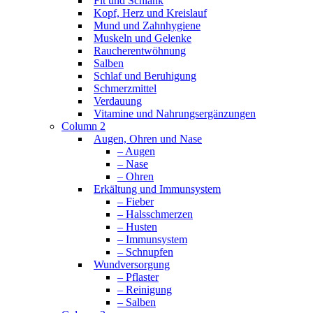
Fit und Schlank
Kopf, Herz und Kreislauf
Mund und Zahnhygiene
Muskeln und Gelenke
Raucherentwöhnung
Salben
Schlaf und Beruhigung
Schmerzmittel
Verdauung
Vitamine und Nahrungsergänzungen
Column 2
Augen, Ohren und Nase
– Augen
– Nase
– Ohren
Erkältung und Immunsystem
– Fieber
– Halsschmerzen
– Husten
– Immunsystem
– Schnupfen
Wundversorgung
– Pflaster
– Reinigung
– Salben