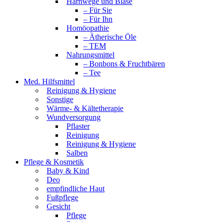
Harnwege und Blase
– Für Sie
– Für Ihn
Homöopathie
– Ätherische Öle
– TEM
Nahrungsmittel
– Bonbons & Fruchtbären
– Tee
Med. Hilfsmittel
Reinigung & Hygiene
Sonstige
Wärme- & Kältetherapie
Wundversorgung
Pflaster
Reinigung
Reinigung & Hygiene
Salben
Pflege & Kosmetik
Baby & Kind
Deo
empfindliche Haut
Fußpflege
Gesicht
Pflege