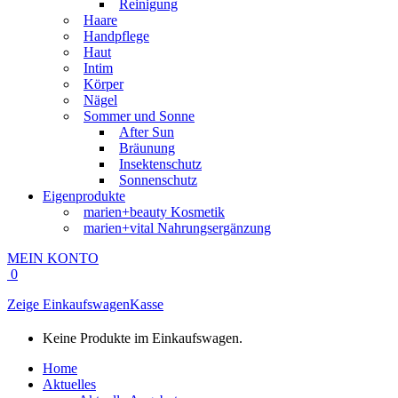
Reinigung
Haare
Handpflege
Haut
Intim
Körper
Nägel
Sommer und Sonne
After Sun
Bräunung
Insektenschutz
Sonnenschutz
Eigenprodukte
marien+beauty Kosmetik
marien+vital Nahrungsergänzung
MEIN KONTO
0
Zeige Einkaufswagen
Kasse
Keine Produkte im Einkaufswagen.
Home
Aktuelles