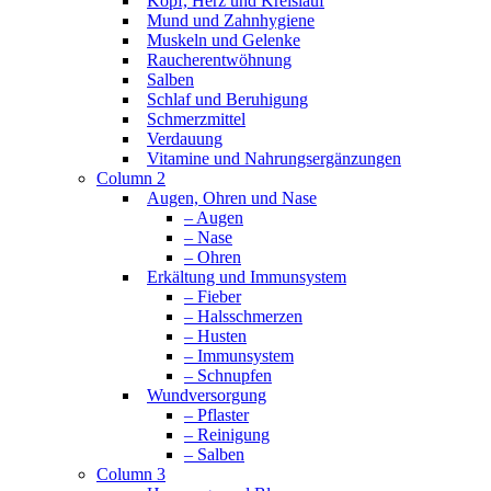
Kopf, Herz und Kreislauf
Mund und Zahnhygiene
Muskeln und Gelenke
Raucherentwöhnung
Salben
Schlaf und Beruhigung
Schmerzmittel
Verdauung
Vitamine und Nahrungsergänzungen
Column 2
Augen, Ohren und Nase
– Augen
– Nase
– Ohren
Erkältung und Immunsystem
– Fieber
– Halsschmerzen
– Husten
– Immunsystem
– Schnupfen
Wundversorgung
– Pflaster
– Reinigung
– Salben
Column 3