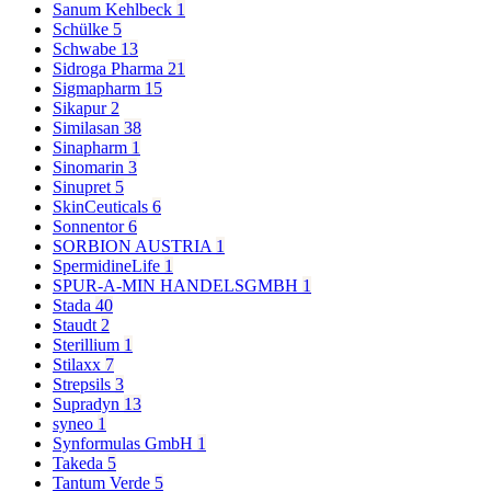
Sanum Kehlbeck
1
Schülke
5
Schwabe
13
Sidroga Pharma
21
Sigmapharm
15
Sikapur
2
Similasan
38
Sinapharm
1
Sinomarin
3
Sinupret
5
SkinCeuticals
6
Sonnentor
6
SORBION AUSTRIA
1
SpermidineLife
1
SPUR-A-MIN HANDELSGMBH
1
Stada
40
Staudt
2
Sterillium
1
Stilaxx
7
Strepsils
3
Supradyn
13
syneo
1
Synformulas GmbH
1
Takeda
5
Tantum Verde
5