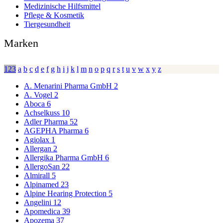
Medizinische Hilfsmittel
Pflege & Kosmetik
Tiergesundheit
Marken
123
a
b
c
d
e
f
g
h
i
j
k
l
m
n
o
p
q
r
s
t
u
v
w
x
y
z
A. Menarini Pharma GmbH
2
A. Vogel
2
Aboca
6
Achselkuss
10
Adler Pharma
52
AGEPHA Pharma
6
Agiolax
1
Allergan
2
Allergika Pharma GmbH
6
AllergoSan
22
Almirall
5
Alpinamed
23
Alpine Hearing Protection
5
Angelini
12
Apomedica
39
Apozema
37