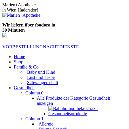
Zum
Marien+Apotheke
Inhalt
in Wien Hadersdorf
springen
Wir liefern über foodora in
30 Minuten
VORBESTELLUNG
NACHTDIENSTE
Home
Shop
Familie & Co
Baby und Kind
Lust und Liebe
Schwangerschaft
Gesundheit
Column 0
Alle Produkte der Kategorie Gesundheit
anzeigen
Column 1
Allergie