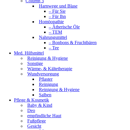
Column 3
Harnwege und Blase
– Für Sie
– Für Ihn
Homöopathie
– Ätherische Öle
– TEM
Nahrungsmittel
– Bonbons & Fruchtbären
– Tee
Med. Hilfsmittel
Reinigung & Hygiene
Sonstige
Wärme- & Kältetherapie
Wundversorgung
Pflaster
Reinigung
Reinigung & Hygiene
Salben
Pflege & Kosmetik
Baby & Kind
Deo
empfindliche Haut
Fußpflege
Gesicht