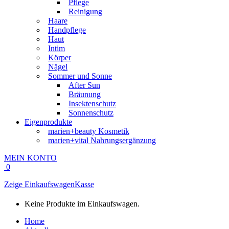
Pflege
Reinigung
Haare
Handpflege
Haut
Intim
Körper
Nägel
Sommer und Sonne
After Sun
Bräunung
Insektenschutz
Sonnenschutz
Eigenprodukte
marien+beauty Kosmetik
marien+vital Nahrungsergänzung
MEIN KONTO
0
Zeige Einkaufswagen
Kasse
Keine Produkte im Einkaufswagen.
Home