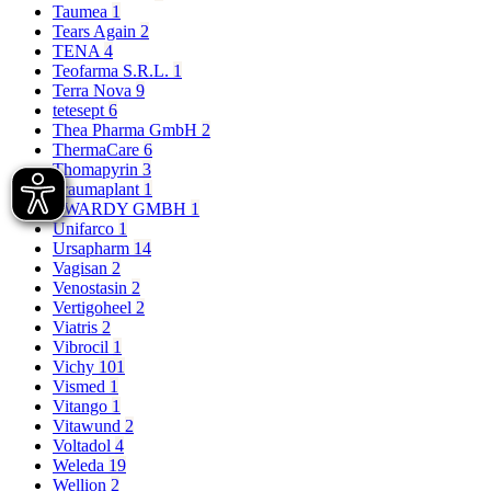
Taumea
1
Tears Again
2
TENA
4
Teofarma S.R.L.
1
Terra Nova
9
tetesept
6
Thea Pharma GmbH
2
ThermaCare
6
Thomapyrin
3
Traumaplant
1
TWARDY GMBH
1
Unifarco
1
Ursapharm
14
Vagisan
2
Venostasin
2
Vertigoheel
2
Viatris
2
Vibrocil
1
Vichy
101
Vismed
1
Vitango
1
Vitawund
2
Voltadol
4
Weleda
19
Wellion
2