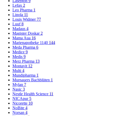
Lasepton
9
Lefax
2
Leo Pharma
1
Linola
11
Louis Widmer
77
Luuf
8
Madaus
4
Magister Doskar
2
Mama Aua
16
Marienapotheke 1140
144
Meda Pharma
6
Medice
9
Medis
9
Merz Pharma
13
Montavit
12
Multi
4
Mundipharma
1
Murnauers Bachblüten
1
Mylan
7
Nasic
3
Nestle Health Science
11
NICApur
5
Nicorette
10
NoBite
4
Norsan
4