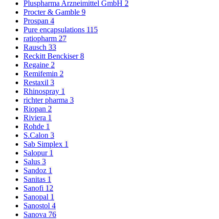
Pluspharma Arzneimittel GmbH
2
Procter & Gamble
9
Prospan
4
Pure encapsulations
115
ratiopharm
27
Rausch
33
Reckitt Benckiser
8
Regaine
2
Remifemin
2
Restaxil
3
Rhinospray
1
richter pharma
3
Riopan
2
Riviera
1
Rohde
1
S.Calon
3
Sab Simplex
1
Salopur
1
Salus
3
Sandoz
1
Sanitas
1
Sanofi
12
Sanopal
1
Sanostol
4
Sanova
76