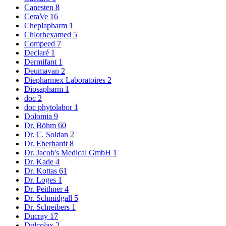
Canesten
8
CeraVe
16
Cheplapharm
1
Chlorhexamed
5
Compeed
7
Declaré
1
Dermifant
1
Deumavan
2
Diepharmex Laboratoires
2
Diosapharm
1
doc
2
doc phytolabor
1
Dolomia
9
Dr. Böhm
60
Dr. C. Soldan
2
Dr. Eberhardt
8
Dr. Jacob's Medical GmbH
1
Dr. Kade
4
Dr. Kottas
61
Dr. Loges
1
Dr. Peithner
4
Dr. Schmidgall
5
Dr. Schreibers
1
Ducray
17
Dulcolax
2