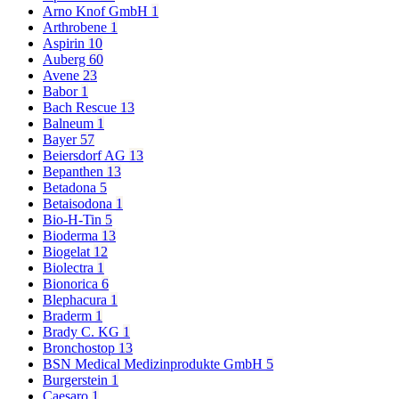
Arno Knof GmbH
1
Arthrobene
1
Aspirin
10
Auberg
60
Avene
23
Babor
1
Bach Rescue
13
Balneum
1
Bayer
57
Beiersdorf AG
13
Bepanthen
13
Betadona
5
Betaisodona
1
Bio-H-Tin
5
Bioderma
13
Biogelat
12
Biolectra
1
Bionorica
6
Blephacura
1
Braderm
1
Brady C. KG
1
Bronchostop
13
BSN Medical Medizinprodukte GmbH
5
Burgerstein
1
Caesaro
1