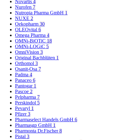
Novartis
4
Nurofen
7
Nutropia Pharma GmbH
1
NUXE
2
Oekopharm
30
OLEOvital
6
Omega Pharma
4
OMNi-BiOTiC
18
OMNi-LOGiC
5
OmniVision
3
Original Bachblüten
1
Orthomol
3
Osanit-Osa
7
Padma
4
Panaceo
6
Pantogar
1
Pascoe
2
Pelpharma
7
Perskindol
5
Pevaryl
1
Pfizer
3
Pharmaselect Handels GmbH
6
Pharmasgp GmbH
1
Pharmonta Dr.Fischer
8
Pistal
3