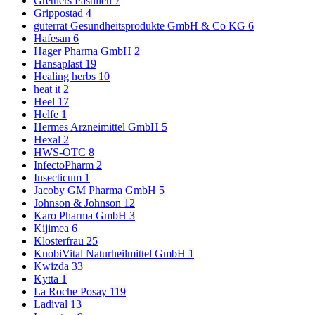
Grethers Pastillen
7
Grippostad
4
guterrat Gesundheitsprodukte GmbH & Co KG
6
Hafesan
6
Hager Pharma GmbH
2
Hansaplast
19
Healing herbs
10
heat it
2
Heel
17
Helfe
1
Hermes Arzneimittel GmbH
5
Hexal
2
HWS-OTC
8
InfectoPharm
2
Insecticum
1
Jacoby GM Pharma GmbH
5
Johnson & Johnson
12
Karo Pharma GmbH
3
Kijimea
6
Klosterfrau
25
KnobiVital Naturheilmittel GmbH
1
Kwizda
33
Kytta
1
La Roche Posay
119
Ladival
13