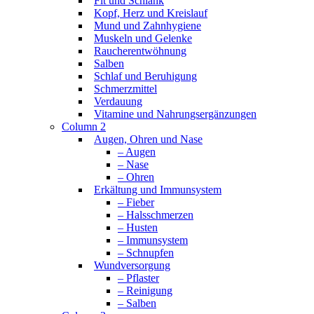
Fit und Schlank
Kopf, Herz und Kreislauf
Mund und Zahnhygiene
Muskeln und Gelenke
Raucherentwöhnung
Salben
Schlaf und Beruhigung
Schmerzmittel
Verdauung
Vitamine und Nahrungsergänzungen
Column 2
Augen, Ohren und Nase
– Augen
– Nase
– Ohren
Erkältung und Immunsystem
– Fieber
– Halsschmerzen
– Husten
– Immunsystem
– Schnupfen
Wundversorgung
– Pflaster
– Reinigung
– Salben