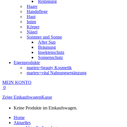
Reinigung
Haare
Handpflege
Haut
Intim
Körper
Nägel
Sommer und Sonne
After Sun
Bräunung
Insektenschutz
Sonnenschutz
Eigenprodukte
marien+beauty Kosmetik
marien+vital Nahrungsergänzung
MEIN KONTO
0
Zeige Einkaufswagen
Kasse
Keine Produkte im Einkaufswagen.
Home
Aktuelles