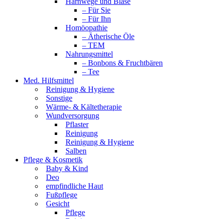
Harnwege und Blase
– Für Sie
– Für Ihn
Homöopathie
– Ätherische Öle
– TEM
Nahrungsmittel
– Bonbons & Fruchtbären
– Tee
Med. Hilfsmittel
Reinigung & Hygiene
Sonstige
Wärme- & Kältetherapie
Wundversorgung
Pflaster
Reinigung
Reinigung & Hygiene
Salben
Pflege & Kosmetik
Baby & Kind
Deo
empfindliche Haut
Fußpflege
Gesicht
Pflege