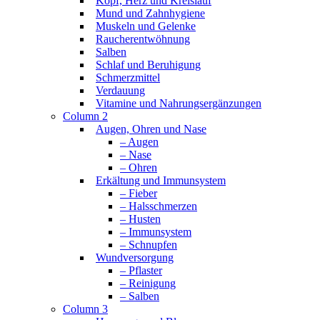
Kopf, Herz und Kreislauf
Mund und Zahnhygiene
Muskeln und Gelenke
Raucherentwöhnung
Salben
Schlaf und Beruhigung
Schmerzmittel
Verdauung
Vitamine und Nahrungsergänzungen
Column 2
Augen, Ohren und Nase
– Augen
– Nase
– Ohren
Erkältung und Immunsystem
– Fieber
– Halsschmerzen
– Husten
– Immunsystem
– Schnupfen
Wundversorgung
– Pflaster
– Reinigung
– Salben
Column 3