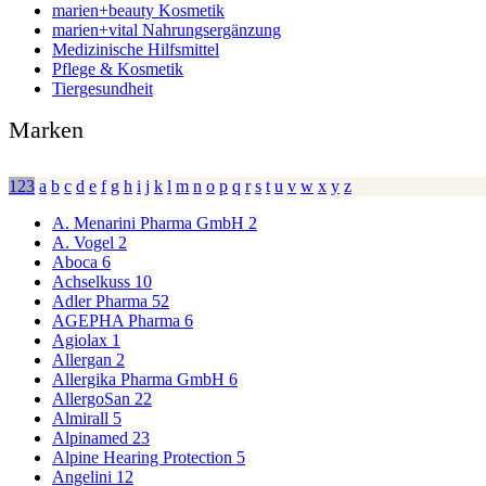
marien+beauty Kosmetik
marien+vital Nahrungsergänzung
Medizinische Hilfsmittel
Pflege & Kosmetik
Tiergesundheit
Marken
123
a
b
c
d
e
f
g
h
i
j
k
l
m
n
o
p
q
r
s
t
u
v
w
x
y
z
A. Menarini Pharma GmbH
2
A. Vogel
2
Aboca
6
Achselkuss
10
Adler Pharma
52
AGEPHA Pharma
6
Agiolax
1
Allergan
2
Allergika Pharma GmbH
6
AllergoSan
22
Almirall
5
Alpinamed
23
Alpine Hearing Protection
5
Angelini
12