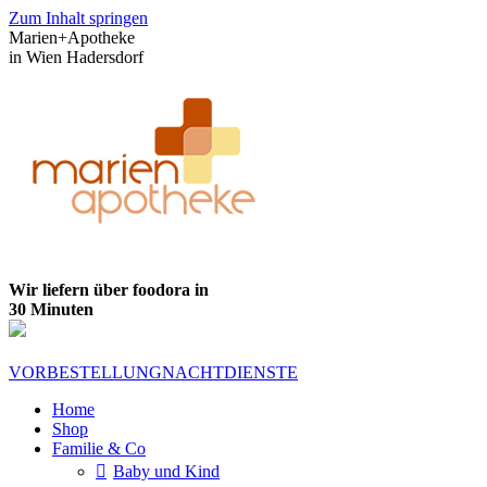
Zum Inhalt springen
Marien+Apotheke
in Wien Hadersdorf
Wir liefern über foodora in
30 Minuten
VORBESTELLUNG
NACHTDIENSTE
Home
Shop
Familie & Co
Baby und Kind