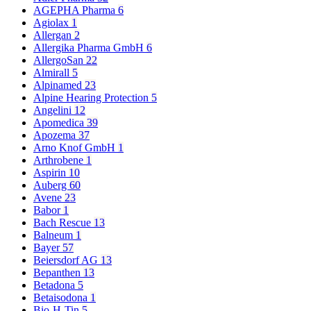
AGEPHA Pharma
6
Agiolax
1
Allergan
2
Allergika Pharma GmbH
6
AllergoSan
22
Almirall
5
Alpinamed
23
Alpine Hearing Protection
5
Angelini
12
Apomedica
39
Apozema
37
Arno Knof GmbH
1
Arthrobene
1
Aspirin
10
Auberg
60
Avene
23
Babor
1
Bach Rescue
13
Balneum
1
Bayer
57
Beiersdorf AG
13
Bepanthen
13
Betadona
5
Betaisodona
1
Bio-H-Tin
5