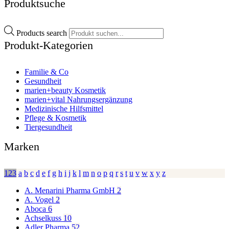
Produktsuche
Products search
Produkt-Kategorien
Familie & Co
Gesundheit
marien+beauty Kosmetik
marien+vital Nahrungsergänzung
Medizinische Hilfsmittel
Pflege & Kosmetik
Tiergesundheit
Marken
123
a
b
c
d
e
f
g
h
i
j
k
l
m
n
o
p
q
r
s
t
u
v
w
x
y
z
A. Menarini Pharma GmbH
2
A. Vogel
2
Aboca
6
Achselkuss
10
Adler Pharma
52