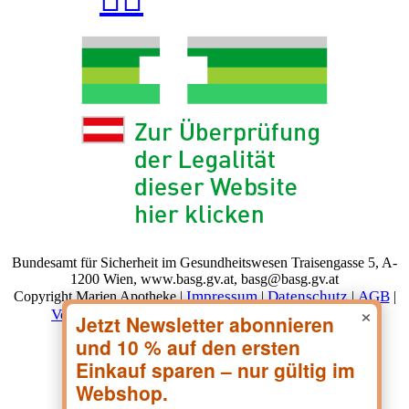
Bundesamt für Sicherheit im Gesundheitswesen Traisengasse 5, A-
1200 Wien, www.basg.gv.at, basg@basg.gv.at
Impressum
Datenschutz
AGB
Copyright Marien Apotheke |
|
|
|
×
Versand & Lieferung
Zahlungsarten
Widerruf
|
|