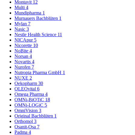
Montavit
12
Multi
4
Mundipharma
1
Murnauers Bachblüten
1
Mylan
7
Nasic
3
Nestle Health Science
11
NICApur
5
Nicorette
10
NoBite
4
Norsan
4
Novartis
4
Nurofen
7
Nutropia Pharma GmbH
1
NUXE
2
Oekopharm
30
OLEOvital
6
Omega Pharma
4
OMNi-BiOTiC
18
OMNi-LOGiC
5
OmniVision
3
Original Bachblüten
1
Orthomol
3
Osanit-Osa
7
Padma
4