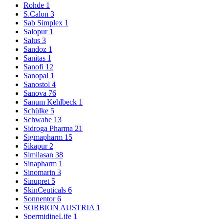
Rohde
1
S.Calon
3
Sab Simplex
1
Salopur
1
Salus
3
Sandoz
1
Sanitas
1
Sanofi
12
Sanopal
1
Sanostol
4
Sanova
76
Sanum Kehlbeck
1
Schülke
5
Schwabe
13
Sidroga Pharma
21
Sigmapharm
15
Sikapur
2
Similasan
38
Sinapharm
1
Sinomarin
3
Sinupret
5
SkinCeuticals
6
Sonnentor
6
SORBION AUSTRIA
1
SpermidineLife
1