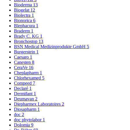
Bioderma
13
Biogelat
12
Biolectra
1
Bionorica
6
Blephacura
1
Braderm
1
Brady C. KG
1
Bronchostop
13
BSN Medical Medizinprodukte GmbH
5
Burgerstein
1
Caesaro
1
Canesten
8
CeraVe
16
Cheplapharm
1
Chlorhexamed
5
Compeed
7
Declaré
1
Dermifant
1
Deumavan
2
Diepharmex Laboratoires
2
Diosapharm
1
doc
2
doc phytolabor
1
Dolomia
9