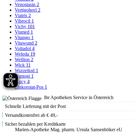
Venostasin
2
Vertigoheel
2
Viatris
2
Vibrocil
1
Vichy
101
Vismed
1
Vitango
1
Vitawund
2
Voltadol
4
Weleda
19
Wellion
2
Wick
11
Wurzeltod
1
Yomogi
1
Yuicy
4
Zinkorotat-Pos
1
Ihr Apotheken Service in Österreich
Schnelle Lieferung mit der Post
Versandkostenfrei ab € 49,-
Sicher bezahlen per Kreditkarte
Marien-Apotheke Mag. pharm. Ursula Sansenböker eU