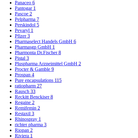
Panaceo
6
Pantogar
1
Pascoe
2
Pelpharma
7
Perskindol
5
Pevaryl
1
Pfizer
3
Pharmaselect Handels GmbH
6
Pharmasgp GmbH
1
Pharmonta Dr.Fischer
8
Pistal
3
Pluspharma Arzneimittel GmbH
2
Procter & Gamble
9
Prospan
4
Pure encapsulations
115
ratiopharm
27
Rausch
33
Reckitt Benckiser
8
Regaine
2
Remifemin
2
Restaxil
3
Rhinospray
1
richter pharma
3
Riopan
2
Riviera
1