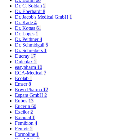
Dr. Böhm
60
Dr. C. Soldan
2
Dr. Eberhardt
8
Dr. Jacob's Medical GmbH
1
Dr. Kade
4
Dr. Kottas
61
Dr. Loges
1
Dr. Peithner
4
Dr. Schmidgall
5
Dr. Schreibers
1
Ducray
17
Dulcolax
2
easypharm
10
ECA-Medical
7
Ecolab
1
Emser
8
Erwo Pharma
12
Espara GmbH
2
Eubos
13
Eucerin
60
Excilor
2
Excipial
1
Femibion
4
Fenivir
2
Formoline
1