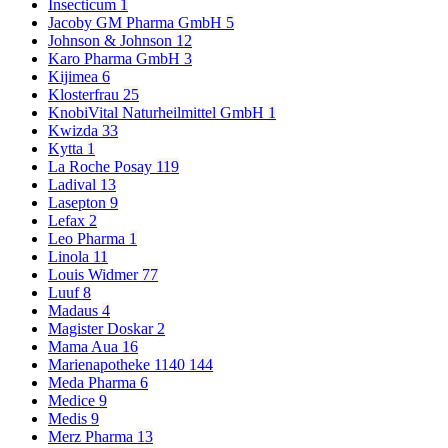
Insecticum
1
Jacoby GM Pharma GmbH
5
Johnson & Johnson
12
Karo Pharma GmbH
3
Kijimea
6
Klosterfrau
25
KnobiVital Naturheilmittel GmbH
1
Kwizda
33
Kytta
1
La Roche Posay
119
Ladival
13
Lasepton
9
Lefax
2
Leo Pharma
1
Linola
11
Louis Widmer
77
Luuf
8
Madaus
4
Magister Doskar
2
Mama Aua
16
Marienapotheke 1140
144
Meda Pharma
6
Medice
9
Medis
9
Merz Pharma
13