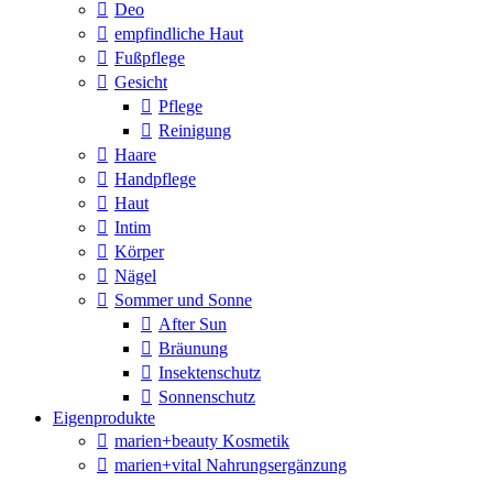
Deo
empfindliche Haut
Fußpflege
Gesicht
Pflege
Reinigung
Haare
Handpflege
Haut
Intim
Körper
Nägel
Sommer und Sonne
After Sun
Bräunung
Insektenschutz
Sonnenschutz
Eigenprodukte
marien+beauty Kosmetik
marien+vital Nahrungsergänzung