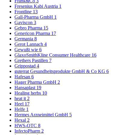
Frank&Co
3
Fresenius Kabi Austria
1
Frontline
13
Gall-Pharma GmbH
1
Gaviscon
3
Gebro Pharma
15
Genericon Pharma
17
Germania
8
Gerot Lannach
4
Gewußt wie
6
GlaxoSmithKline Consumer Healthcare
16
Grethers Pastillen
7
Grippostad
4
guterrat Gesundheitsprodukte GmbH & Co KG
6
Hafesan
6
Hager Pharma GmbH
2
Hansaplast
19
Healing herbs
10
heat it
2
Heel
17
Helfe
1
Hermes Arzneimittel GmbH
5
Hexal
2
HWS-OTC
8
InfectoPharm
2