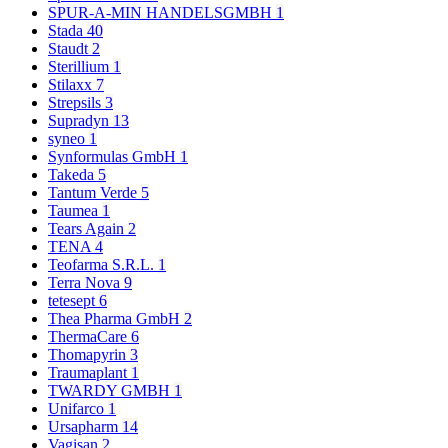
SPUR-A-MIN HANDELSGMBH
1
Stada
40
Staudt
2
Sterillium
1
Stilaxx
7
Strepsils
3
Supradyn
13
syneo
1
Synformulas GmbH
1
Takeda
5
Tantum Verde
5
Taumea
1
Tears Again
2
TENA
4
Teofarma S.R.L.
1
Terra Nova
9
tetesept
6
Thea Pharma GmbH
2
ThermaCare
6
Thomapyrin
3
Traumaplant
1
TWARDY GMBH
1
Unifarco
1
Ursapharm
14
Vagisan
2