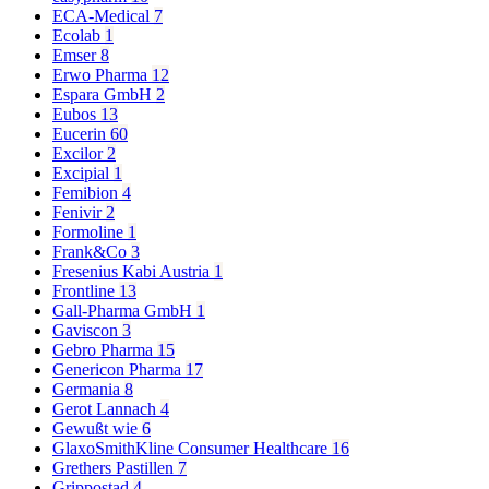
ECA-Medical
7
Ecolab
1
Emser
8
Erwo Pharma
12
Espara GmbH
2
Eubos
13
Eucerin
60
Excilor
2
Excipial
1
Femibion
4
Fenivir
2
Formoline
1
Frank&Co
3
Fresenius Kabi Austria
1
Frontline
13
Gall-Pharma GmbH
1
Gaviscon
3
Gebro Pharma
15
Genericon Pharma
17
Germania
8
Gerot Lannach
4
Gewußt wie
6
GlaxoSmithKline Consumer Healthcare
16
Grethers Pastillen
7
Grippostad
4