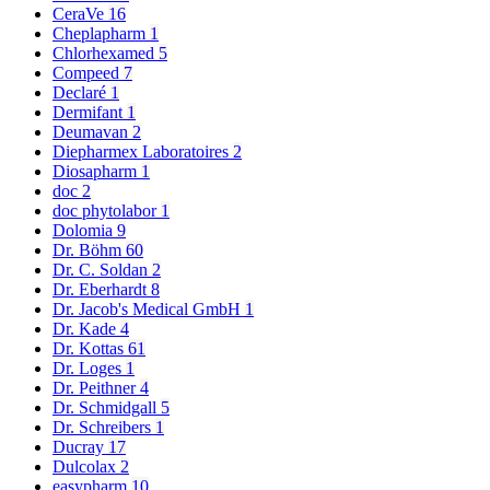
CeraVe
16
Cheplapharm
1
Chlorhexamed
5
Compeed
7
Declaré
1
Dermifant
1
Deumavan
2
Diepharmex Laboratoires
2
Diosapharm
1
doc
2
doc phytolabor
1
Dolomia
9
Dr. Böhm
60
Dr. C. Soldan
2
Dr. Eberhardt
8
Dr. Jacob's Medical GmbH
1
Dr. Kade
4
Dr. Kottas
61
Dr. Loges
1
Dr. Peithner
4
Dr. Schmidgall
5
Dr. Schreibers
1
Ducray
17
Dulcolax
2
easypharm
10