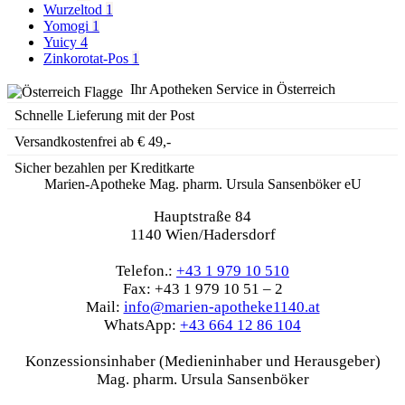
Wurzeltod
1
Yomogi
1
Yuicy
4
Zinkorotat-Pos
1
Ihr Apotheken Service in Österreich
Schnelle Lieferung mit der Post
Versandkostenfrei ab € 49,-
Sicher bezahlen per Kreditkarte
Marien-Apotheke Mag. pharm. Ursula Sansenböker eU
Hauptstraße 84
1140 Wien/Hadersdorf
Telefon.:
+43 1 979 10 510
Fax: +43 1 979 10 51 – 2
Mail:
info@marien-apotheke1140.at
WhatsApp:
+43 664 12 86 104
Konzessionsinhaber (Medieninhaber und Herausgeber)
Mag. pharm. Ursula Sansenböker