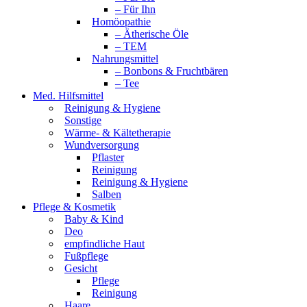
– Für Ihn
Homöopathie
– Ätherische Öle
– TEM
Nahrungsmittel
– Bonbons & Fruchtbären
– Tee
Med. Hilfsmittel
Reinigung & Hygiene
Sonstige
Wärme- & Kältetherapie
Wundversorgung
Pflaster
Reinigung
Reinigung & Hygiene
Salben
Pflege & Kosmetik
Baby & Kind
Deo
empfindliche Haut
Fußpflege
Gesicht
Pflege
Reinigung
Haare