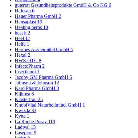
guterrat Gesundheitsprodukte GmbH & Co KG
6
Hafesan
6
Hager Pharma GmbH
2
Hansaplast
19
Healing herbs
10
heat it
2
Heel
17
Helfe
1
Hermes Arzneimittel GmbH
5
Hexal
2
HWS-OTC
8
InfectoPharm
2
Insecticum
1
Jacoby GM Pharma GmbH
5
Johnson & Johnson
12
Karo Pharma GmbH
3
Kijimea
6
Klosterfrau
25
KnobiVital Naturheilmittel GmbH
1
Kwizda
33
Kytta
1
La Roche Posay
119
Ladival
13
Lasepton
9