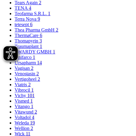
Tears Again
2
TENA
4
Teofarma S.R.L.
1
Terra Nova
9
tetesept
6
Thea Pharma GmbH
2
ThermaCare
6
Thomapyrin
3
Traumaplant
1
TWARDY GMBH
1
Unifarco
1
Ursapharm
14
Vagisan
2
Venostasin
2
Vertigoheel
2
Viatris
2
Vibrocil
1
Vichy
101
Vismed
1
Vitango
1
Vitawund
2
Voltadol
4
Weleda
19
Wellion
2
Wick
11