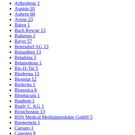
Arthrobene
1
Aspirin
10
Auberg
60
Avene
23
Babor
1
Bach Rescue
13
Balneum
1
Bayer
57
Beiersdorf AG
13
Bepanthen
13
Betadona
5
Betaisodona
1
Bio-H-Tin
5
Bioderma
13
Biogelat
12
Biolectra
1
Bionorica
6
Blephacura
1
Braderm
1
Brady C. KG
1
Bronchostop
13
BSN Medical Medizinprodukte GmbH
5
Burgerstein
1
Caesaro
1
Canesten
8