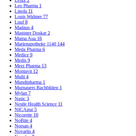
Lefax
2
Leo Pharma
1
Linola
11
Louis Widmer
77
Luuf
8
Madaus
4
Magister Doskar
2
Mama Aua
16
Marienapotheke 1140
144
Meda Pharma
6
Medice
9
Medis
9
Merz Pharma
13
Montavit
12
Multi
4
Mundipharma
1
Murnauers Bachblüten
1
Mylan
7
Nasic
3
Nestle Health Science
11
NICApur
5
Nicorette
10
NoBite
4
Norsan
4
Novartis
4