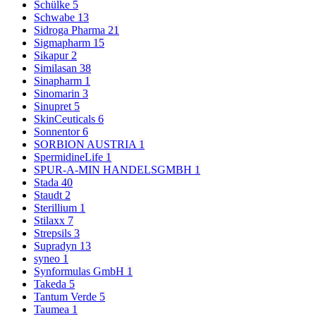
Schülke
5
Schwabe
13
Sidroga Pharma
21
Sigmapharm
15
Sikapur
2
Similasan
38
Sinapharm
1
Sinomarin
3
Sinupret
5
SkinCeuticals
6
Sonnentor
6
SORBION AUSTRIA
1
SpermidineLife
1
SPUR-A-MIN HANDELSGMBH
1
Stada
40
Staudt
2
Sterillium
1
Stilaxx
7
Strepsils
3
Supradyn
13
syneo
1
Synformulas GmbH
1
Takeda
5
Tantum Verde
5
Taumea
1