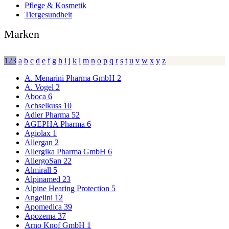
Pflege & Kosmetik
Tiergesundheit
Marken
123
a
b
c
d
e
f
g
h
i
j
k
l
m
n
o
p
q
r
s
t
u
v
w
x
y
z
A. Menarini Pharma GmbH
2
A. Vogel
2
Aboca
6
Achselkuss
10
Adler Pharma
52
AGEPHA Pharma
6
Agiolax
1
Allergan
2
Allergika Pharma GmbH
6
AllergoSan
22
Almirall
5
Alpinamed
23
Alpine Hearing Protection
5
Angelini
12
Apomedica
39
Apozema
37
Arno Knof GmbH
1