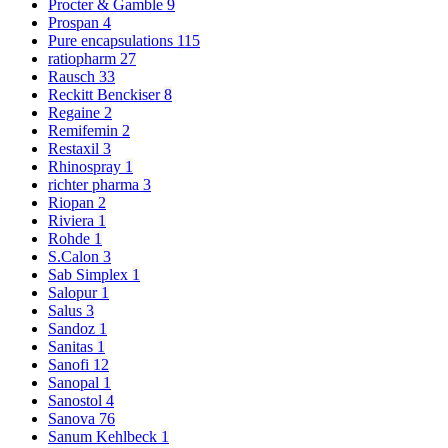
Procter & Gamble
9
Prospan
4
Pure encapsulations
115
ratiopharm
27
Rausch
33
Reckitt Benckiser
8
Regaine
2
Remifemin
2
Restaxil
3
Rhinospray
1
richter pharma
3
Riopan
2
Riviera
1
Rohde
1
S.Calon
3
Sab Simplex
1
Salopur
1
Salus
3
Sandoz
1
Sanitas
1
Sanofi
12
Sanopal
1
Sanostol
4
Sanova
76
Sanum Kehlbeck
1