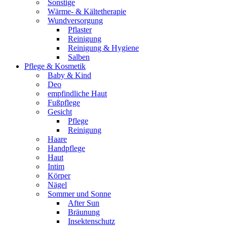
Sonstige
Wärme- & Kältetherapie
Wundversorgung
Pflaster
Reinigung
Reinigung & Hygiene
Salben
Pflege & Kosmetik
Baby & Kind
Deo
empfindliche Haut
Fußpflege
Gesicht
Pflege
Reinigung
Haare
Handpflege
Haut
Intim
Körper
Nägel
Sommer und Sonne
After Sun
Bräunung
Insektenschutz