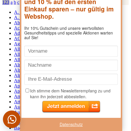
123
a
b
c
d
e
f
g
h
i
j
k
l
m
n
o
p
q
r
s
t
u
v
w
x
y
z
A. Menarini Pharma GmbH
2
A. Vogel
2
Aboca
6
Achselkuss
10
Adler Pharma
52
AGEPHA Pharma
6
Agiolax
1
Allergan
2
Allergika Pharma GmbH
6
AllergoSan
22
Almirall
5
Alpinamed
23
Alpine Hearing Protection
5
Angelini
12
Apomedica
39
Apozema
37
Arno Knof GmbH
1
Arthrobene
1
Aspirin
10
Auberg
60
Avene
23
Babor
1
Datenschutz
Bach Rescue
13