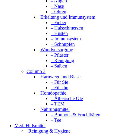
– Augen
– Nase
– Ohren
Erkältung und Immunsystem
– Fieber
– Halsschmerzen
– Husten
– Immunsystem
– Schnupfen
Wundversorgung
– Pflaster
– Reinigung
– Salben
Column 3
Harnwege und Blase
– Für Sie
– Für Ihn
Homöopathie
– Ätherische Öle
– TEM
Nahrungsmittel
– Bonbons & Fruchtbären
– Tee
Med. Hilfsmittel
Reinigung & Hygiene