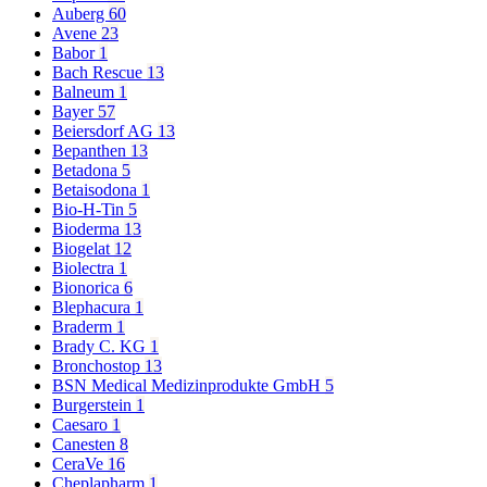
Auberg
60
Avene
23
Babor
1
Bach Rescue
13
Balneum
1
Bayer
57
Beiersdorf AG
13
Bepanthen
13
Betadona
5
Betaisodona
1
Bio-H-Tin
5
Bioderma
13
Biogelat
12
Biolectra
1
Bionorica
6
Blephacura
1
Braderm
1
Brady C. KG
1
Bronchostop
13
BSN Medical Medizinprodukte GmbH
5
Burgerstein
1
Caesaro
1
Canesten
8
CeraVe
16
Cheplapharm
1