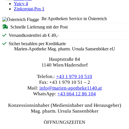
Yuicy
4
Zinkorotat-Pos
1
Ihr Apotheken Service in Österreich
Schnelle Lieferung mit der Post
Versandkostenfrei ab € 49,-
Sicher bezahlen per Kreditkarte
Marien-Apotheke Mag. pharm. Ursula Sansenböker eU
Hauptstraße 84
1140 Wien/Hadersdorf
Telefon.:
+43 1 979 10 510
Fax: +43 1 979 10 51 – 2
Mail:
info@marien-apotheke1140.at
WhatsApp:
+43 664 12 86 104
Konzessionsinhaber (Medieninhaber und Herausgeber)
Mag. pharm. Ursula Sansenböker
ÖFFNUNGSZEITEN