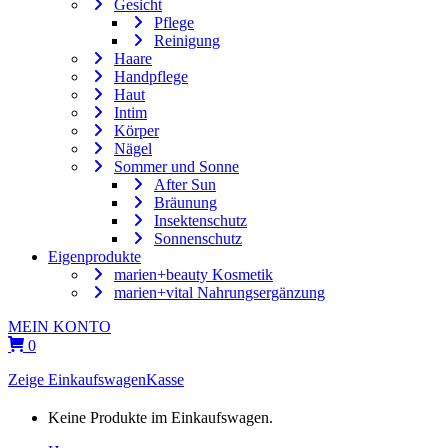
Gesicht
Pflege
Reinigung
Haare
Handpflege
Haut
Intim
Körper
Nägel
Sommer und Sonne
After Sun
Bräunung
Insektenschutz
Sonnenschutz
Eigenprodukte
marien+beauty Kosmetik
marien+vital Nahrungsergänzung
MEIN KONTO
0
Zeige Einkaufswagen
Kasse
Keine Produkte im Einkaufswagen.