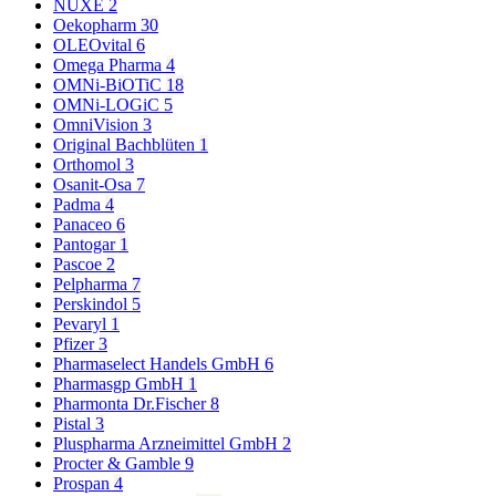
NUXE
2
Oekopharm
30
OLEOvital
6
Omega Pharma
4
OMNi-BiOTiC
18
OMNi-LOGiC
5
OmniVision
3
Original Bachblüten
1
Orthomol
3
Osanit-Osa
7
Padma
4
Panaceo
6
Pantogar
1
Pascoe
2
Pelpharma
7
Perskindol
5
Pevaryl
1
Pfizer
3
Pharmaselect Handels GmbH
6
Pharmasgp GmbH
1
Pharmonta Dr.Fischer
8
Pistal
3
Pluspharma Arzneimittel GmbH
2
Procter & Gamble
9
Prospan
4