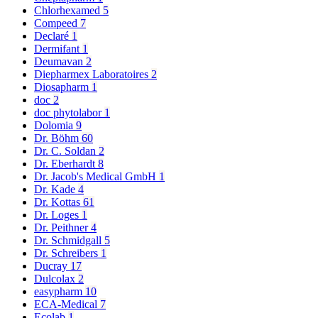
Chlorhexamed
5
Compeed
7
Declaré
1
Dermifant
1
Deumavan
2
Diepharmex Laboratoires
2
Diosapharm
1
doc
2
doc phytolabor
1
Dolomia
9
Dr. Böhm
60
Dr. C. Soldan
2
Dr. Eberhardt
8
Dr. Jacob's Medical GmbH
1
Dr. Kade
4
Dr. Kottas
61
Dr. Loges
1
Dr. Peithner
4
Dr. Schmidgall
5
Dr. Schreibers
1
Ducray
17
Dulcolax
2
easypharm
10
ECA-Medical
7
Ecolab
1