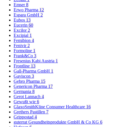
Emser
8
Erwo Pharma
12
Espara GmbH
2
Eubos
13
Eucerin
60
Excilor
2
Excipial
1
Femibion
4
Fenivir
2
Formoline
1
Frank&Co
3
Fresenius Kabi Austria
1
Frontline
13
Gall-Pharma GmbH
1
Gaviscon
3
Gebro Pharma
15
Genericon Pharma
17
Germania
8
Gerot Lannach
4
Gewußt wie
6
GlaxoSmithKline Consumer Healthcare
16
Grethers Pastillen
7
Grippostad
4
guterrat Gesundheitsprodukte GmbH & Co KG
6