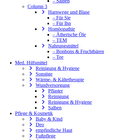
– Salben
Column 3
Harnwege und Blase
– Für Sie
– Für Ihn
Homöopathie
– Ätherische Öle
– TEM
Nahrungsmittel
– Bonbons & Fruchtbären
– Tee
Med. Hilfsmittel
Reinigung & Hygiene
Sonstige
Wärme- & Kältetherapie
Wundversorgung
Pflaster
Reinigung
Reinigung & Hygiene
Salben
Pflege & Kosmetik
Baby & Kind
Deo
empfindliche Haut
Fußpflege