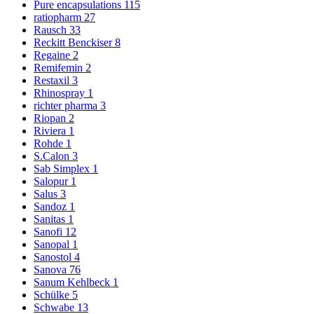
Pure encapsulations
115
ratiopharm
27
Rausch
33
Reckitt Benckiser
8
Regaine
2
Remifemin
2
Restaxil
3
Rhinospray
1
richter pharma
3
Riopan
2
Riviera
1
Rohde
1
S.Calon
3
Sab Simplex
1
Salopur
1
Salus
3
Sandoz
1
Sanitas
1
Sanofi
12
Sanopal
1
Sanostol
4
Sanova
76
Sanum Kehlbeck
1
Schülke
5
Schwabe
13