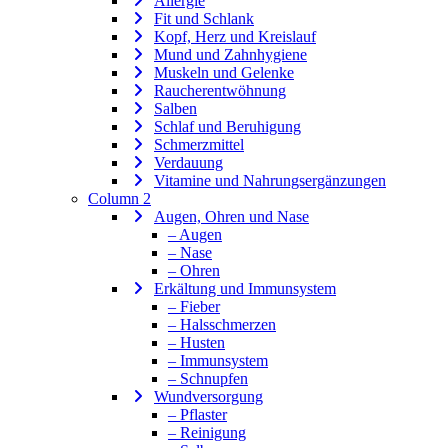
Allergie
Fit und Schlank
Kopf, Herz und Kreislauf
Mund und Zahnhygiene
Muskeln und Gelenke
Raucherentwöhnung
Salben
Schlaf und Beruhigung
Schmerzmittel
Verdauung
Vitamine und Nahrungsergänzungen
Column 2
Augen, Ohren und Nase
– Augen
– Nase
– Ohren
Erkältung und Immunsystem
– Fieber
– Halsschmerzen
– Husten
– Immunsystem
– Schnupfen
Wundversorgung
– Pflaster
– Reinigung