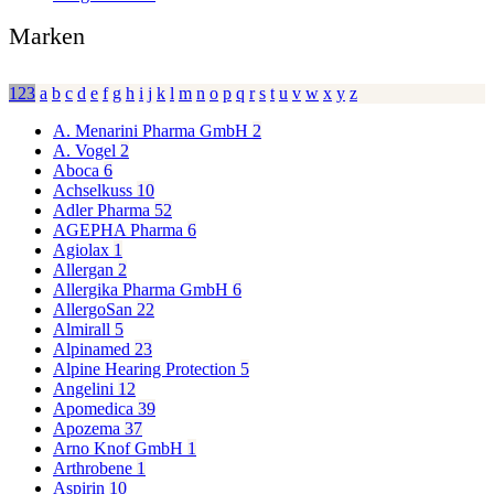
Marken
123
a
b
c
d
e
f
g
h
i
j
k
l
m
n
o
p
q
r
s
t
u
v
w
x
y
z
A. Menarini Pharma GmbH
2
A. Vogel
2
Aboca
6
Achselkuss
10
Adler Pharma
52
AGEPHA Pharma
6
Agiolax
1
Allergan
2
Allergika Pharma GmbH
6
AllergoSan
22
Almirall
5
Alpinamed
23
Alpine Hearing Protection
5
Angelini
12
Apomedica
39
Apozema
37
Arno Knof GmbH
1
Arthrobene
1
Aspirin
10