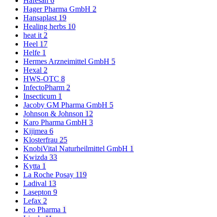
Hafesan
6
Hager Pharma GmbH
2
Hansaplast
19
Healing herbs
10
heat it
2
Heel
17
Helfe
1
Hermes Arzneimittel GmbH
5
Hexal
2
HWS-OTC
8
InfectoPharm
2
Insecticum
1
Jacoby GM Pharma GmbH
5
Johnson & Johnson
12
Karo Pharma GmbH
3
Kijimea
6
Klosterfrau
25
KnobiVital Naturheilmittel GmbH
1
Kwizda
33
Kytta
1
La Roche Posay
119
Ladival
13
Lasepton
9
Lefax
2
Leo Pharma
1