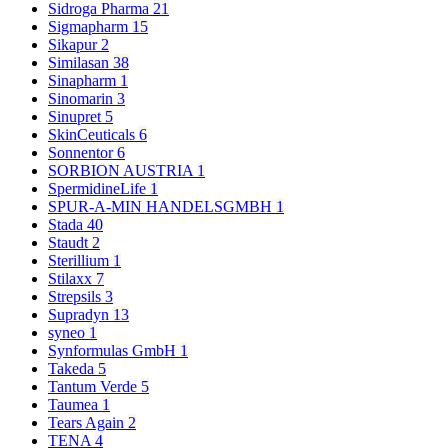
Sidroga Pharma
21
Sigmapharm
15
Sikapur
2
Similasan
38
Sinapharm
1
Sinomarin
3
Sinupret
5
SkinCeuticals
6
Sonnentor
6
SORBION AUSTRIA
1
SpermidineLife
1
SPUR-A-MIN HANDELSGMBH
1
Stada
40
Staudt
2
Sterillium
1
Stilaxx
7
Strepsils
3
Supradyn
13
syneo
1
Synformulas GmbH
1
Takeda
5
Tantum Verde
5
Taumea
1
Tears Again
2
TENA
4