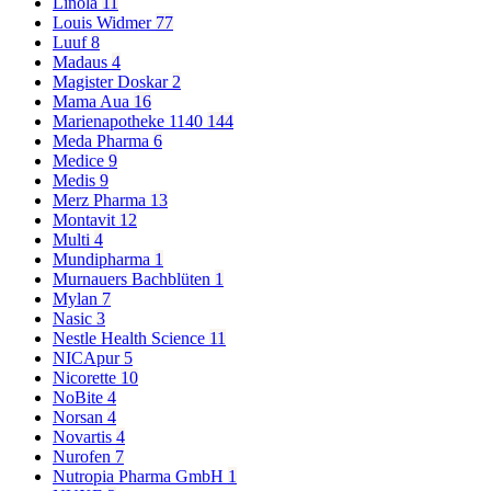
Linola
11
Louis Widmer
77
Luuf
8
Madaus
4
Magister Doskar
2
Mama Aua
16
Marienapotheke 1140
144
Meda Pharma
6
Medice
9
Medis
9
Merz Pharma
13
Montavit
12
Multi
4
Mundipharma
1
Murnauers Bachblüten
1
Mylan
7
Nasic
3
Nestle Health Science
11
NICApur
5
Nicorette
10
NoBite
4
Norsan
4
Novartis
4
Nurofen
7
Nutropia Pharma GmbH
1