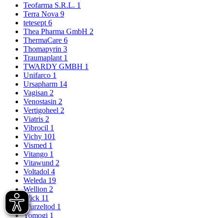
Teofarma S.R.L.
1
Terra Nova
9
tetesept
6
Thea Pharma GmbH
2
ThermaCare
6
Thomapyrin
3
Traumaplant
1
TWARDY GMBH
1
Unifarco
1
Ursapharm
14
Vagisan
2
Venostasin
2
Vertigoheel
2
Viatris
2
Vibrocil
1
Vichy
101
Vismed
1
Vitango
1
Vitawund
2
Voltadol
4
Weleda
19
Wellion
2
Wick
11
Wurzeltod
1
Yomogi
1