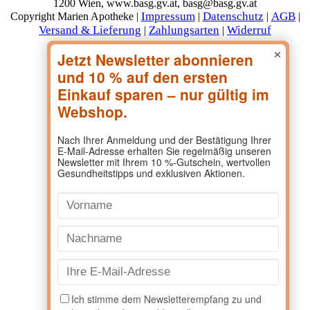
1200 Wien, www.basg.gv.at, basg@basg.gv.at
Impressum
Datenschutz
AGB
Copyright Marien Apotheke |
|
|
|
Versand & Lieferung
Zahlungsarten
Widerruf
|
|
×