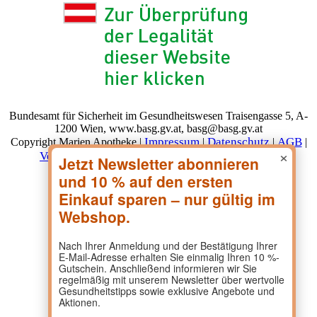
Bundesamt für Sicherheit im Gesundheitswesen Traisengasse 5, A-
1200 Wien, www.basg.gv.at, basg@basg.gv.at
Impressum
Datenschutz
AGB
Copyright Marien Apotheke |
|
|
|
×
Versand & Lieferung
Zahlungsarten
Widerruf
|
|