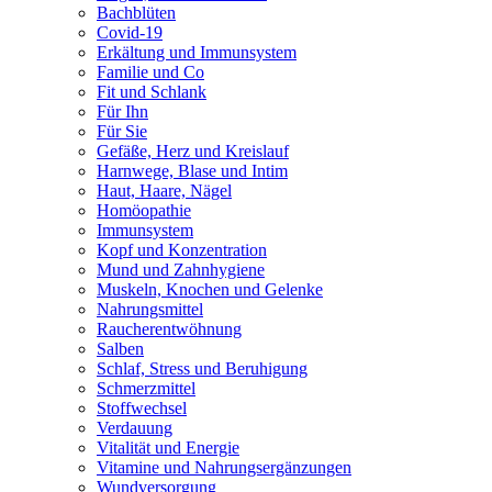
Bachblüten
Covid-19
Erkältung und Immunsystem
Familie und Co
Fit und Schlank
Für Ihn
Für Sie
Gefäße, Herz und Kreislauf
Harnwege, Blase und Intim
Haut, Haare, Nägel
Homöopathie
Immunsystem
Kopf und Konzentration
Mund und Zahnhygiene
Muskeln, Knochen und Gelenke
Nahrungsmittel
Raucherentwöhnung
Salben
Schlaf, Stress und Beruhigung
Schmerzmittel
Stoffwechsel
Verdauung
Vitalität und Energie
Vitamine und Nahrungsergänzungen
Wundversorgung