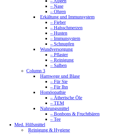
– Augen
– Nase
– Ohren
Erkältung und Immunsystem
– Fieber
– Halsschmerzen
– Husten
– Immunsystem
– Schnupfen
Wundversorgung
– Pflaster
– Reinigung
– Salben
Column 3
Harnwege und Blase
– Für Sie
– Für Ihn
Homöopathie
– Ätherische Öle
– TEM
Nahrungsmittel
– Bonbons & Fruchtbären
– Tee
Med. Hilfsmittel
Reinigung & Hygiene