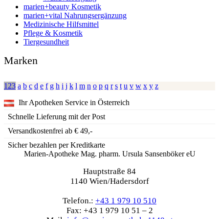
marien+beauty Kosmetik
marien+vital Nahrungsergänzung
Medizinische Hilfsmittel
Pflege & Kosmetik
Tiergesundheit
Marken
123
a
b
c
d
e
f
g
h
i
j
k
l
m
n
o
p
q
r
s
t
u
v
w
x
y
z
Ihr Apotheken Service in Österreich
Schnelle Lieferung mit der Post
Versandkostenfrei ab € 49,-
Sicher bezahlen per Kreditkarte
Marien-Apotheke Mag. pharm. Ursula Sansenböker eU
Hauptstraße 84
1140 Wien/Hadersdorf
Telefon.:
+43 1 979 10 510
Fax: +43 1 979 10 51 – 2