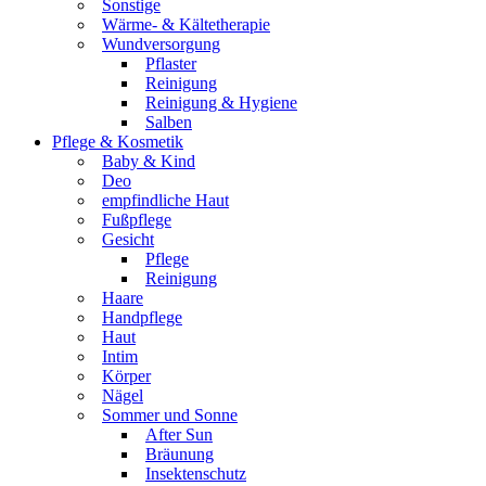
Sonstige
Wärme- & Kältetherapie
Wundversorgung
Pflaster
Reinigung
Reinigung & Hygiene
Salben
Pflege & Kosmetik
Baby & Kind
Deo
empfindliche Haut
Fußpflege
Gesicht
Pflege
Reinigung
Haare
Handpflege
Haut
Intim
Körper
Nägel
Sommer und Sonne
After Sun
Bräunung
Insektenschutz