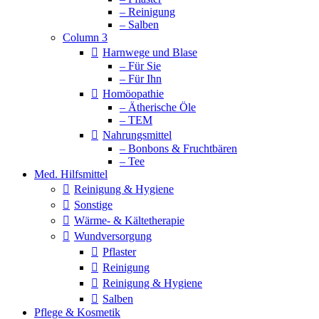
– Reinigung
– Salben
Column 3
Harnwege und Blase
– Für Sie
– Für Ihn
Homöopathie
– Ätherische Öle
– TEM
Nahrungsmittel
– Bonbons & Fruchtbären
– Tee
Med. Hilfsmittel
Reinigung & Hygiene
Sonstige
Wärme- & Kältetherapie
Wundversorgung
Pflaster
Reinigung
Reinigung & Hygiene
Salben
Pflege & Kosmetik