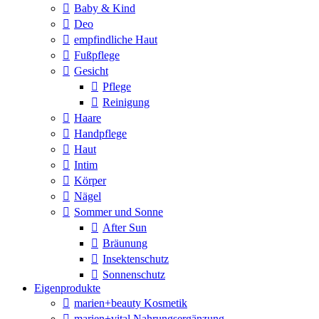
Baby & Kind
Deo
empfindliche Haut
Fußpflege
Gesicht
Pflege
Reinigung
Haare
Handpflege
Haut
Intim
Körper
Nägel
Sommer und Sonne
After Sun
Bräunung
Insektenschutz
Sonnenschutz
Eigenprodukte
marien+beauty Kosmetik
marien+vital Nahrungsergänzung