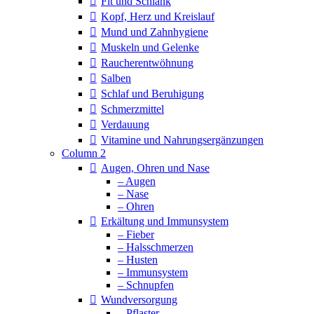
Fit und Schlank
Kopf, Herz und Kreislauf
Mund und Zahnhygiene
Muskeln und Gelenke
Raucherentwöhnung
Salben
Schlaf und Beruhigung
Schmerzmittel
Verdauung
Vitamine und Nahrungsergänzungen
Column 2
Augen, Ohren und Nase
– Augen
– Nase
– Ohren
Erkältung und Immunsystem
– Fieber
– Halsschmerzen
– Husten
– Immunsystem
– Schnupfen
Wundversorgung
– Pflaster