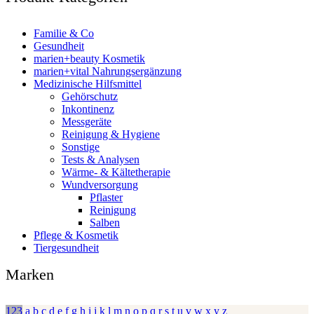
Familie & Co
Gesundheit
marien+beauty Kosmetik
marien+vital Nahrungsergänzung
Medizinische Hilfsmittel
Gehörschutz
Inkontinenz
Messgeräte
Reinigung & Hygiene
Sonstige
Tests & Analysen
Wärme- & Kältetherapie
Wundversorgung
Pflaster
Reinigung
Salben
Pflege & Kosmetik
Tiergesundheit
Marken
123
a
b
c
d
e
f
g
h
i
j
k
l
m
n
o
p
q
r
s
t
u
v
w
x
y
z