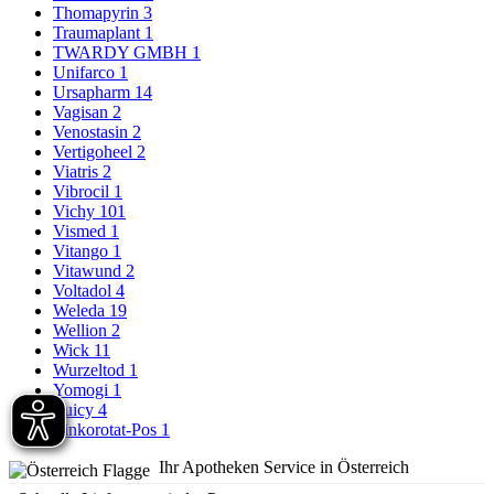
Thomapyrin
3
Traumaplant
1
TWARDY GMBH
1
Unifarco
1
Ursapharm
14
Vagisan
2
Venostasin
2
Vertigoheel
2
Viatris
2
Vibrocil
1
Vichy
101
Vismed
1
Vitango
1
Vitawund
2
Voltadol
4
Weleda
19
Wellion
2
Wick
11
Wurzeltod
1
Yomogi
1
Yuicy
4
Zinkorotat-Pos
1
Ihr Apotheken Service in Österreich