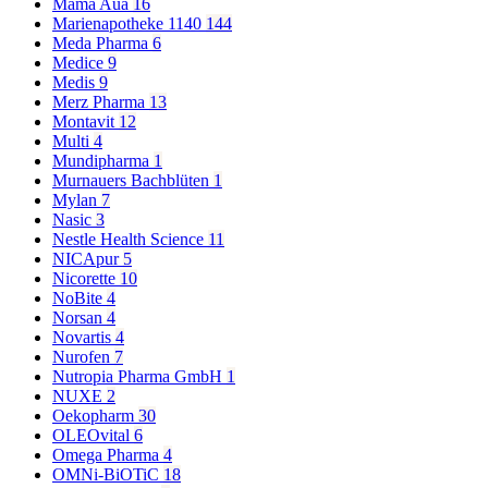
Mama Aua
16
Marienapotheke 1140
144
Meda Pharma
6
Medice
9
Medis
9
Merz Pharma
13
Montavit
12
Multi
4
Mundipharma
1
Murnauers Bachblüten
1
Mylan
7
Nasic
3
Nestle Health Science
11
NICApur
5
Nicorette
10
NoBite
4
Norsan
4
Novartis
4
Nurofen
7
Nutropia Pharma GmbH
1
NUXE
2
Oekopharm
30
OLEOvital
6
Omega Pharma
4
OMNi-BiOTiC
18