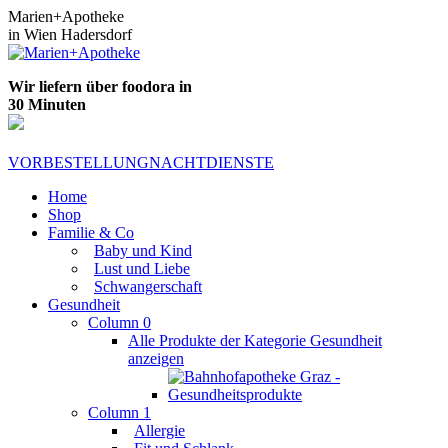
Zum
Marien+Apotheke
Inhalt
in Wien Hadersdorf
springen
Wir liefern über foodora in
30 Minuten
VORBESTELLUNG
NACHTDIENSTE
Home
Shop
Familie & Co
Baby und Kind
Lust und Liebe
Schwangerschaft
Gesundheit
Column 0
Alle Produkte der Kategorie Gesundheit
anzeigen
Column 1
Allergie