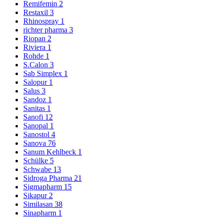
Remifemin
2
Restaxil
3
Rhinospray
1
richter pharma
3
Riopan
2
Riviera
1
Rohde
1
S.Calon
3
Sab Simplex
1
Salopur
1
Salus
3
Sandoz
1
Sanitas
1
Sanofi
12
Sanopal
1
Sanostol
4
Sanova
76
Sanum Kehlbeck
1
Schülke
5
Schwabe
13
Sidroga Pharma
21
Sigmapharm
15
Sikapur
2
Similasan
38
Sinapharm
1