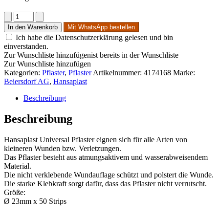
Hansaplast
Universal
In den Warenkorb
Mit WhatsApp bestellen
Rundpflaster
Ich habe die Datenschutzerklärung gelesen und bin
Menge
einverstanden.
Zur Wunschliste hinzufügen
ist bereits in der Wunschliste
Zur Wunschliste hinzufügen
Kategorien:
Pflaster
,
Pflaster
Artikelnummer:
4174168
Marke:
Beiersdorf AG
,
Hansaplast
Beschreibung
Beschreibung
Hansaplast Universal Pflaster eignen sich für alle Arten von
kleineren Wunden bzw. Verletzungen.
Das Pflaster besteht aus atmungsaktivem und wasserabweisendem
Material.
Die nicht verklebende Wundauflage schützt und polstert die Wunde.
Die starke Klebkraft sorgt dafür, dass das Pflaster nicht verrutscht.
Größe:
Ø 23mm x 50 Strips