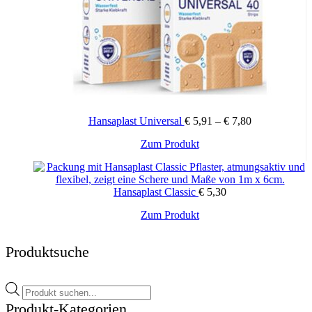
Preisspanne:
Hansaplast Universal
€
5,91
–
€
7,80
€ 5,91
Dieses
Zum Produkt
bis
Produkt
€ 7,80
weist
mehrere
Hansaplast Classic
€
5,30
Varianten
auf.
Zum Produkt
Die
Optionen
können
Produktsuche
auf
der
Produktseite
Products
gewählt
search
Produkt-Kategorien
werden