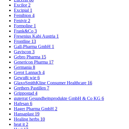
Excilor
2
Excipial
1
Femibion
4
Fenivir
2
Formoline
1
Frank&Co
3
Fresenius Kabi Austria
1
Frontline
13
Gall-Pharma GmbH
1
Gaviscon
3
Gebro Pharma
15
Genericon Pharma
17
Germania
8
Gerot Lannach
4
Gewußt wie
6
GlaxoSmithKline Consumer Healthcare
16
Grethers Pastillen
7
Grippostad
4
guterrat Gesundheitsprodukte GmbH & Co KG
6
Hafesan
6
Hager Pharma GmbH
2
Hansaplast
19
Healing herbs
10
heat it
2