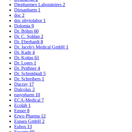
Diepharmex Laboratoires
2
Diosapharm
1
doc
2
doc phytolabor
1
Dolomia
9
Dr. Böhm
60
Dr. C. Soldan
2
Dr. Eberhardt
8
Dr. Jacob's Medical GmbH
1
Dr. Kade
4
Dr. Kottas
61
Dr. Loges
1
Dr. Peithner
4
Dr. Schmidgall
5
Dr. Schreibers
1
Ducray
17
Dulcolax
2
easypharm
10
ECA-Medical
7
Ecolab
1
Emser
8
Erwo Pharma
12
Espara GmbH
2
Eubos
13
Eucerin
60