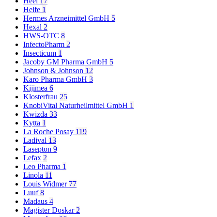
Heel
17
Helfe
1
Hermes Arzneimittel GmbH
5
Hexal
2
HWS-OTC
8
InfectoPharm
2
Insecticum
1
Jacoby GM Pharma GmbH
5
Johnson & Johnson
12
Karo Pharma GmbH
3
Kijimea
6
Klosterfrau
25
KnobiVital Naturheilmittel GmbH
1
Kwizda
33
Kytta
1
La Roche Posay
119
Ladival
13
Lasepton
9
Lefax
2
Leo Pharma
1
Linola
11
Louis Widmer
77
Luuf
8
Madaus
4
Magister Doskar
2