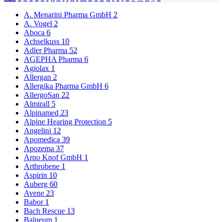
A. Menarini Pharma GmbH
2
A. Vogel
2
Aboca
6
Achselkuss
10
Adler Pharma
52
AGEPHA Pharma
6
Agiolax
1
Allergan
2
Allergika Pharma GmbH
6
AllergoSan
22
Almirall
5
Alpinamed
23
Alpine Hearing Protection
5
Angelini
12
Apomedica
39
Apozema
37
Arno Knof GmbH
1
Arthrobene
1
Aspirin
10
Auberg
60
Avene
23
Babor
1
Bach Rescue
13
Balneum
1