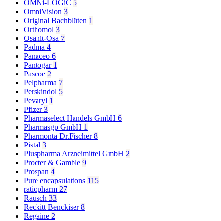
OMNi-LOGiC
5
OmniVision
3
Original Bachblüten
1
Orthomol
3
Osanit-Osa
7
Padma
4
Panaceo
6
Pantogar
1
Pascoe
2
Pelpharma
7
Perskindol
5
Pevaryl
1
Pfizer
3
Pharmaselect Handels GmbH
6
Pharmasgp GmbH
1
Pharmonta Dr.Fischer
8
Pistal
3
Pluspharma Arzneimittel GmbH
2
Procter & Gamble
9
Prospan
4
Pure encapsulations
115
ratiopharm
27
Rausch
33
Reckitt Benckiser
8
Regaine
2