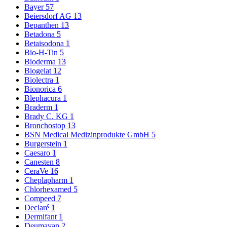
Bayer
57
Beiersdorf AG
13
Bepanthen
13
Betadona
5
Betaisodona
1
Bio-H-Tin
5
Bioderma
13
Biogelat
12
Biolectra
1
Bionorica
6
Blephacura
1
Braderm
1
Brady C. KG
1
Bronchostop
13
BSN Medical Medizinprodukte GmbH
5
Burgerstein
1
Caesaro
1
Canesten
8
CeraVe
16
Cheplapharm
1
Chlorhexamed
5
Compeed
7
Declaré
1
Dermifant
1
Deumavan
2