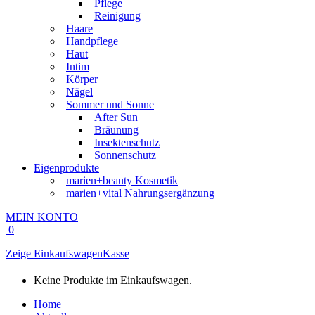
Pflege
Reinigung
Haare
Handpflege
Haut
Intim
Körper
Nägel
Sommer und Sonne
After Sun
Bräunung
Insektenschutz
Sonnenschutz
Eigenprodukte
marien+beauty Kosmetik
marien+vital Nahrungsergänzung
MEIN KONTO
0
Zeige Einkaufswagen
Kasse
Keine Produkte im Einkaufswagen.
Home