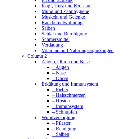
Fit und Schlank
Kopf, Herz und Kreislauf
Mund und Zahnhygiene
Muskeln und Gelenke
Raucherentwöhnung
Salben
Schlaf und Beruhigung
Schmerzmittel
Verdauung
Vitamine und Nahrungsergänzungen
Column 2
Augen, Ohren und Nase
– Augen
– Nase
– Ohren
Erkältung und Immunsystem
– Fieber
– Halsschmerzen
– Husten
– Immunsystem
– Schnupfen
Wundversorgung
– Pflaster
– Reinigung
– Salben