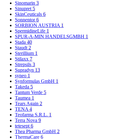
Sinomarin
3
Sinupret
5
SkinCeuticals
6
Sonnentor
6
SORBION AUSTRIA
1
SpermidineLife
1
SPUR-A-MIN HANDELSGMBH
1
Stada
40
Staudt
2
Sterillium
1
Stilaxx
7
Strepsils
3
Supradyn
13
syneo
1
Synformulas GmbH
1
Takeda
5
Tantum Verde
5
Taumea
1
Tears Again
2
TENA
4
Teofarma S.R.L.
1
Terra Nova
9
tetesept
6
Thea Pharma GmbH
2
ThermaCare
6