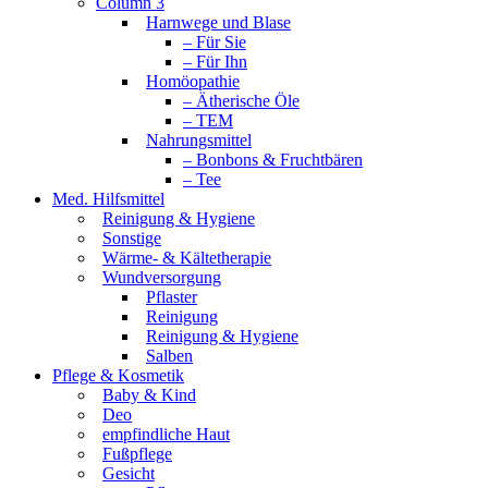
Column 3
Harnwege und Blase
– Für Sie
– Für Ihn
Homöopathie
– Ätherische Öle
– TEM
Nahrungsmittel
– Bonbons & Fruchtbären
– Tee
Med. Hilfsmittel
Reinigung & Hygiene
Sonstige
Wärme- & Kältetherapie
Wundversorgung
Pflaster
Reinigung
Reinigung & Hygiene
Salben
Pflege & Kosmetik
Baby & Kind
Deo
empfindliche Haut
Fußpflege
Gesicht