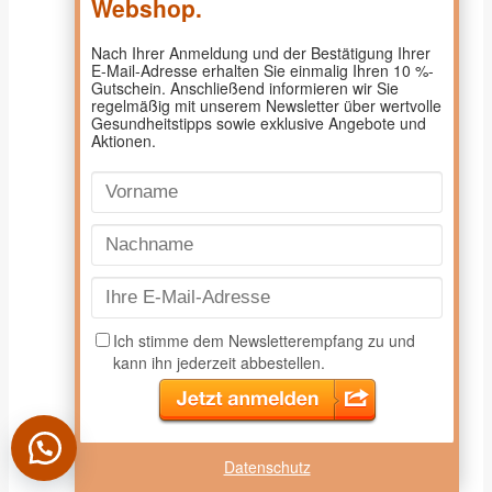
Magister Doskar
2
Mama Aua
16
Marienapotheke 1140
144
Meda Pharma
6
Medice
9
Medis
9
Merz Pharma
13
Montavit
12
Multi
4
Mundipharma
1
Murnauers Bachblüten
1
Mylan
7
Nasic
3
Nestle Health Science
11
NICApur
5
Nicorette
10
NoBite
4
Norsan
4
Novartis
4
Nurofen
7
Nutropia Pharma GmbH
1
NUXE
2
Oekopharm
30
Datenschutz
OLEOvital
6
Omega Pharma
4