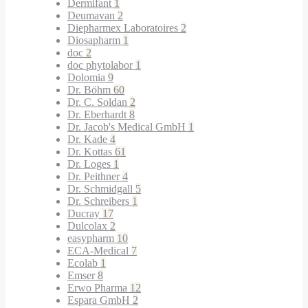
Dermifant
1
Deumavan
2
Diepharmex Laboratoires
2
Diosapharm
1
doc
2
doc phytolabor
1
Dolomia
9
Dr. Böhm
60
Dr. C. Soldan
2
Dr. Eberhardt
8
Dr. Jacob's Medical GmbH
1
Dr. Kade
4
Dr. Kottas
61
Dr. Loges
1
Dr. Peithner
4
Dr. Schmidgall
5
Dr. Schreibers
1
Ducray
17
Dulcolax
2
easypharm
10
ECA-Medical
7
Ecolab
1
Emser
8
Erwo Pharma
12
Espara GmbH
2