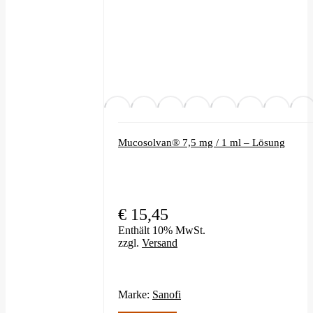
Produktseite
gewählt
werden
Mucosolvan® 7,5 mg / 1 ml – Lösung
€
15,45
Enthält 10% MwSt.
zzgl.
Versand
Marke:
Sanofi