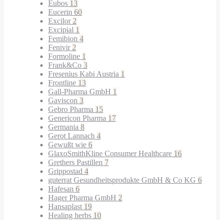
Eubos
13
Eucerin
60
Excilor
2
Excipial
1
Femibion
4
Fenivir
2
Formoline
1
Frank&Co
3
Fresenius Kabi Austria
1
Frontline
13
Gall-Pharma GmbH
1
Gaviscon
3
Gebro Pharma
15
Genericon Pharma
17
Germania
8
Gerot Lannach
4
Gewußt wie
6
GlaxoSmithKline Consumer Healthcare
16
Grethers Pastillen
7
Grippostad
4
guterrat Gesundheitsprodukte GmbH & Co KG
6
Hafesan
6
Hager Pharma GmbH
2
Hansaplast
19
Healing herbs
10