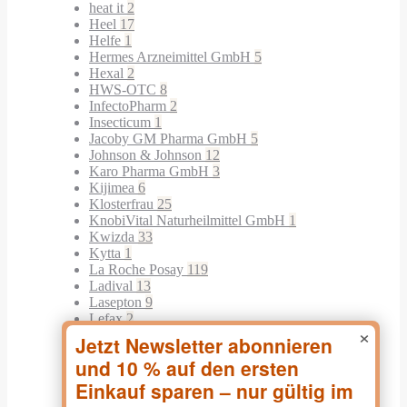
heat it
2
Heel
17
Helfe
1
Hermes Arzneimittel GmbH
5
Hexal
2
HWS-OTC
8
InfectoPharm
2
Insecticum
1
Jacoby GM Pharma GmbH
5
Johnson & Johnson
12
Karo Pharma GmbH
3
Kijimea
6
Klosterfrau
25
KnobiVital Naturheilmittel GmbH
1
Kwizda
33
Kytta
1
La Roche Posay
119
Ladival
13
Lasepton
9
Lefax
2
×
Leo Pharma
1
Linola
11
Louis Widmer
77
Luuf
8
Madaus
4