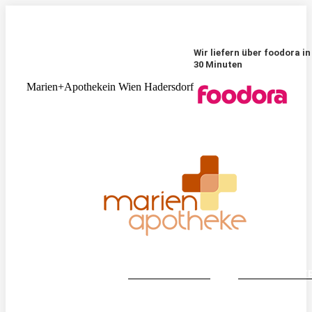
Zum
Inhalt
springen
Wir liefern über foodora in
30 Minuten
Marien+Apotheke
in Wien Hadersdorf
VORBESTELLUNG
NACHTDIENST