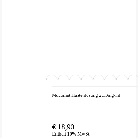
auf.
Die
Optionen
können
auf
der
Produktseite
gewählt
werden
Mucomat Hustenlösung 2,13mg/ml
€
18,90
Enthält 10% MwSt.