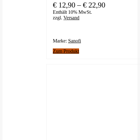
Preisspanne
€
12,90
–
€
22,90
€ 12,90
Enthält 10% MwSt.
zzgl.
Versand
bis
€ 22,90
Marke:
Sanofi
Dieses
Zum Produkt
Produkt
weist
mehrere
Varianten
auf.
Die
Optionen
können
auf
der
Produktseite
gewählt
werden