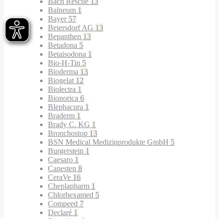
Bach Rescue
13
Balneum
1
Bayer
57
Beiersdorf AG
13
Bepanthen
13
Betadona
5
Betaisodona
1
Bio-H-Tin
5
Bioderma
13
Biogelat
12
Biolectra
1
Bionorica
6
Blephacura
1
Braderm
1
Brady C. KG
1
Bronchostop
13
BSN Medical Medizinprodukte GmbH
5
Burgerstein
1
Caesaro
1
Canesten
8
CeraVe
16
Cheplapharm
1
Chlorhexamed
5
Compeed
7
Declaré
1