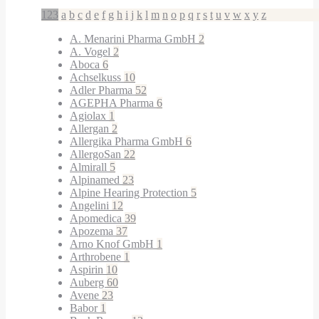
123
a
b
c
d
e
f
g
h
i
j
k
l
m
n
o
p
q
r
s
t
u
v
w
x
y
z
A. Menarini Pharma GmbH
2
A. Vogel
2
Aboca
6
Achselkuss
10
Adler Pharma
52
AGEPHA Pharma
6
Agiolax
1
Allergan
2
Allergika Pharma GmbH
6
AllergoSan
22
Almirall
5
Alpinamed
23
Alpine Hearing Protection
5
Angelini
12
Apomedica
39
Apozema
37
Arno Knof GmbH
1
Arthrobene
1
Aspirin
10
Auberg
60
Avene
23
Babor
1