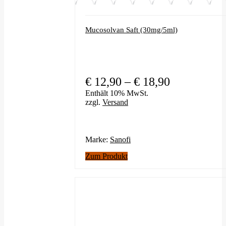
Mucosolvan Saft (30mg/5ml)
Preisspanne
€
12,90
–
€
18,90
€ 12,90
Enthält 10% MwSt.
zzgl.
Versand
bis
€ 18,90
Marke:
Sanofi
Dieses
Zum Produkt
Produkt
weist
mehrere
Varianten
auf.
Die
Optionen