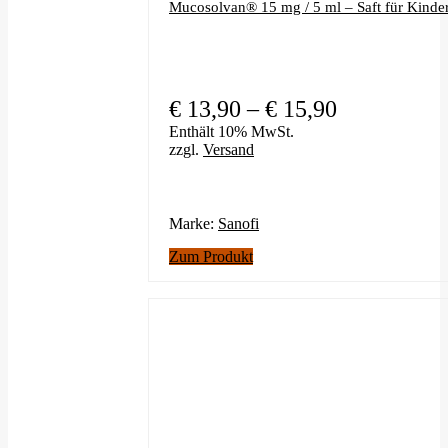
Mucosolvan® 15 mg / 5 ml – Saft für Kinde
Preisspanne
€
13,90
–
€
15,90
€ 13,90
Enthält 10% MwSt.
zzgl.
Versand
bis
€ 15,90
Marke:
Sanofi
Dieses
Zum Produkt
Produkt
weist
mehrere
Varianten
auf.
Die
Optionen
können
auf
der