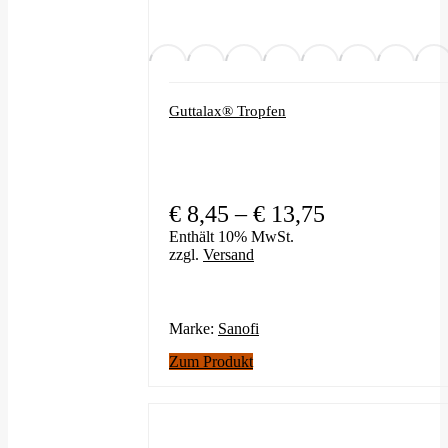
Guttalax® Tropfen
Preisspanne:
€
8,45
–
€
13,75
€ 8,45
Enthält 10% MwSt.
zzgl.
Versand
bis
€ 13,75
Marke:
Sanofi
Dieses
Zum Produkt
Produkt
weist
mehrere
Varianten