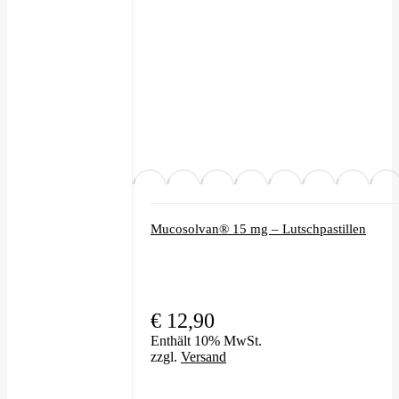
können
auf
der
Produktseite
gewählt
werden
Mucosolvan® 15 mg – Lutschpastillen
€
12,90
Enthält 10% MwSt.
zzgl.
Versand