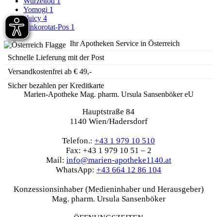
Wurzeltod
1
Yomogi
1
Yuicy
4
Zinkorotat-Pos
1
Ihr Apotheken Service in Österreich
Schnelle Lieferung mit der Post
Versandkostenfrei ab € 49,-
Sicher bezahlen per Kreditkarte
Marien-Apotheke Mag. pharm. Ursula Sansenböker eU
Hauptstraße 84
1140 Wien/Hadersdorf
Telefon.:
+43 1 979 10 510
Fax: +43 1 979 10 51 – 2
Mail:
info@marien-apotheke1140.at
WhatsApp:
+43 664 12 86 104
Konzessionsinhaber (Medieninhaber und Herausgeber)
Mag. pharm. Ursula Sansenböker