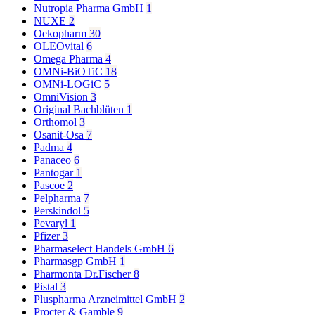
Nutropia Pharma GmbH
1
NUXE
2
Oekopharm
30
OLEOvital
6
Omega Pharma
4
OMNi-BiOTiC
18
OMNi-LOGiC
5
OmniVision
3
Original Bachblüten
1
Orthomol
3
Osanit-Osa
7
Padma
4
Panaceo
6
Pantogar
1
Pascoe
2
Pelpharma
7
Perskindol
5
Pevaryl
1
Pfizer
3
Pharmaselect Handels GmbH
6
Pharmasgp GmbH
1
Pharmonta Dr.Fischer
8
Pistal
3
Pluspharma Arzneimittel GmbH
2
Procter & Gamble
9