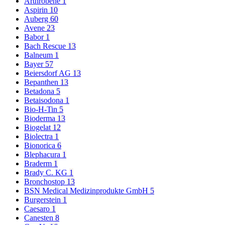
Arthrobene
1
Aspirin
10
Auberg
60
Avene
23
Babor
1
Bach Rescue
13
Balneum
1
Bayer
57
Beiersdorf AG
13
Bepanthen
13
Betadona
5
Betaisodona
1
Bio-H-Tin
5
Bioderma
13
Biogelat
12
Biolectra
1
Bionorica
6
Blephacura
1
Braderm
1
Brady C. KG
1
Bronchostop
13
BSN Medical Medizinprodukte GmbH
5
Burgerstein
1
Caesaro
1
Canesten
8