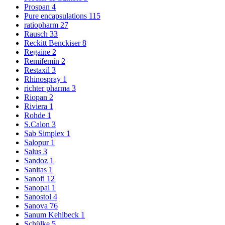
Prospan
4
Pure encapsulations
115
ratiopharm
27
Rausch
33
Reckitt Benckiser
8
Regaine
2
Remifemin
2
Restaxil
3
Rhinospray
1
richter pharma
3
Riopan
2
Riviera
1
Rohde
1
S.Calon
3
Sab Simplex
1
Salopur
1
Salus
3
Sandoz
1
Sanitas
1
Sanofi
12
Sanopal
1
Sanostol
4
Sanova
76
Sanum Kehlbeck
1
Schülke
5