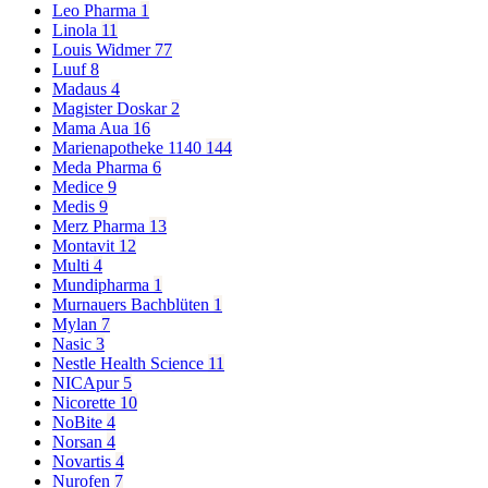
Leo Pharma
1
Linola
11
Louis Widmer
77
Luuf
8
Madaus
4
Magister Doskar
2
Mama Aua
16
Marienapotheke 1140
144
Meda Pharma
6
Medice
9
Medis
9
Merz Pharma
13
Montavit
12
Multi
4
Mundipharma
1
Murnauers Bachblüten
1
Mylan
7
Nasic
3
Nestle Health Science
11
NICApur
5
Nicorette
10
NoBite
4
Norsan
4
Novartis
4
Nurofen
7