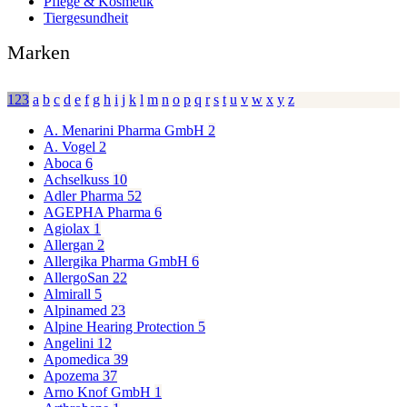
Pflege & Kosmetik
Tiergesundheit
Marken
123
a
b
c
d
e
f
g
h
i
j
k
l
m
n
o
p
q
r
s
t
u
v
w
x
y
z
A. Menarini Pharma GmbH
2
A. Vogel
2
Aboca
6
Achselkuss
10
Adler Pharma
52
AGEPHA Pharma
6
Agiolax
1
Allergan
2
Allergika Pharma GmbH
6
AllergoSan
22
Almirall
5
Alpinamed
23
Alpine Hearing Protection
5
Angelini
12
Apomedica
39
Apozema
37
Arno Knof GmbH
1