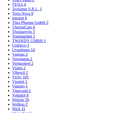
TENA
4
Teofarma S.R.L.
1
Terra Nova
9
tetesept
6
Thea Pharma GmbH
2
ThermaCare
6
Thomapyrin
3
Traumaplant
1
TWARDY GMBH
1
Unifarco
1
Ursapharm
14
Vagisan
2
Venostasin
2
Vertigoheel
2
Viatris
2
Vibrocil
1
Vichy
101
Vismed
1
Vitango
1
Vitawund
2
Voltadol
4
Weleda
19
Wellion
2
Wick
11