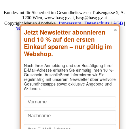
Bundesamt für Sicherheit im Gesundheitswesen Traisengasse 5, A-
1200 Wien, www.basg.gv.at, basg@basg.gv.at
Impressum
Datenschutz
AGB
Copyright Marien Apotheke |
|
|
|
×
Versand & Lieferung
Zahlungsarten
Widerruf
|
|