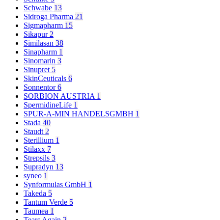
Schwabe
13
Sidroga Pharma
21
Sigmapharm
15
Sikapur
2
Similasan
38
Sinapharm
1
Sinomarin
3
Sinupret
5
SkinCeuticals
6
Sonnentor
6
SORBION AUSTRIA
1
SpermidineLife
1
SPUR-A-MIN HANDELSGMBH
1
Stada
40
Staudt
2
Sterillium
1
Stilaxx
7
Strepsils
3
Supradyn
13
syneo
1
Synformulas GmbH
1
Takeda
5
Tantum Verde
5
Taumea
1
Tears Again
2