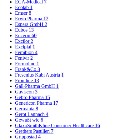
ECA-Medical
7
Ecolab
1
Emser
8
Erwo Pharma
12
Espara GmbH
2
Eubos
13
Eucerin
60
Excilor
2
Excipial
1
Femibion
4
Fenivir
2
Formoline
1
Frank&Co
3
Fresenius Kabi Austria
1
Frontline
13
Gall-Pharma GmbH
1
Gaviscon
3
Gebro Pharma
15
Genericon Pharma
17
Germania
8
Gerot Lannach
4
Gewußt wie
6
GlaxoSmithKline Consumer Healthcare
16
Grethers Pastillen
7
Grippostad
4