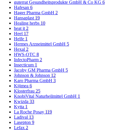
guterrat Gesundheitsprodukte GmbH & Co KG
6
Hafesan
6
Hager Pharma GmbH
2
Hansaplast
19
Healing herbs
10
heat it
2
Heel
17
Helfe
1
Hermes Arzneimittel GmbH
5
Hexal
2
HWS-OTC
8
InfectoPharm
2
Insecticum
1
Jacoby GM Pharma GmbH
5
Johnson & Johnson
12
Karo Pharma GmbH
3
Kijimea
6
Klosterfrau
25
KnobiVital Naturheilmittel GmbH
1
Kwizda
33
Kytta
1
La Roche Posay
119
Ladival
13
Lasepton
9
Lefax
2