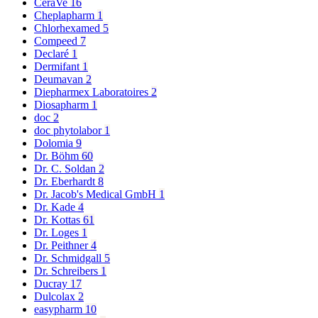
CeraVe
16
Cheplapharm
1
Chlorhexamed
5
Compeed
7
Declaré
1
Dermifant
1
Deumavan
2
Diepharmex Laboratoires
2
Diosapharm
1
doc
2
doc phytolabor
1
Dolomia
9
Dr. Böhm
60
Dr. C. Soldan
2
Dr. Eberhardt
8
Dr. Jacob's Medical GmbH
1
Dr. Kade
4
Dr. Kottas
61
Dr. Loges
1
Dr. Peithner
4
Dr. Schmidgall
5
Dr. Schreibers
1
Ducray
17
Dulcolax
2
easypharm
10