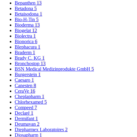
Bepanthen
13
Betadona
5
Betaisodona
1
Bio-H-Tin
5
Bioderma
13
Biogelat
12
Biolectra
1
Bionorica
6
Blephacura
1
Braderm
1
Brady C. KG
1
Bronchostop
13
BSN Medical Medizinprodukte GmbH
5
Burgerstein
1
Caesaro
1
Canesten
8
CeraVe
16
Cheplapharm
1
Chlorhexamed
5
Compeed
7
Declaré
1
Dermifant
1
Deumavan
2
Diepharmex Laboratoires
2
Diosapharm
1