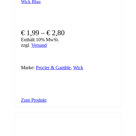
Wick Blau
Preisspanne:
€
1,99
–
€
2,80
€ 1,99
Enthält 10% MwSt.
zzgl.
Versand
bis
€ 2,80
Marke:
Procter & Gamble
,
Wick
Dieses
Zum Produkt
Produkt
weist
mehrere
Varianten
auf.
Die