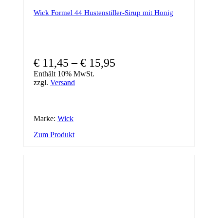
Wick Formel 44 Hustenstiller-Sirup mit Honig
Preisspanne:
€
11,45
–
€
15,95
€ 11,45
Enthält 10% MwSt.
zzgl.
Versand
bis
€ 15,95
Marke:
Wick
Dieses
Zum Produkt
Produkt
weist
mehrere
Varianten
auf.
Die
Optionen
können
auf