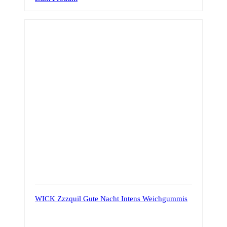
Produkt
weist
mehrere
Varianten
auf.
Die
Optionen
können
auf
der
Produktseite
gewählt
werden
WICK Zzzquil Gute Nacht Intens Weichgummis