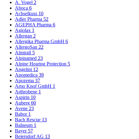
A. Vogel
2
Aboca
6
Achselkuss
10
Adler Pharma
52
AGEPHA Pharma
6
Agiolax
1
Allergan
2
Allergika Pharma GmbH
6
AllergoSan
22
Almirall
5
Alpinamed
23
Alpine Hearing Protection
5
Angelini
12
Apomedica
39
Apozema
37
Arno Knof GmbH
1
Arthrobene
1
Aspirin
10
Auberg
60
Avene
23
Babor
1
Bach Rescue
13
Balneum
1
Bayer
57
Beiersdorf AG
13