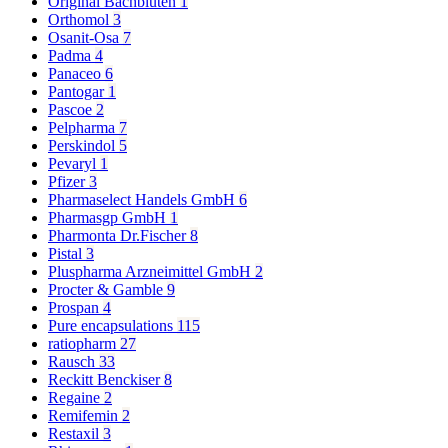
Original Bachblüten
1
Orthomol
3
Osanit-Osa
7
Padma
4
Panaceo
6
Pantogar
1
Pascoe
2
Pelpharma
7
Perskindol
5
Pevaryl
1
Pfizer
3
Pharmaselect Handels GmbH
6
Pharmasgp GmbH
1
Pharmonta Dr.Fischer
8
Pistal
3
Pluspharma Arzneimittel GmbH
2
Procter & Gamble
9
Prospan
4
Pure encapsulations
115
ratiopharm
27
Rausch
33
Reckitt Benckiser
8
Regaine
2
Remifemin
2
Restaxil
3