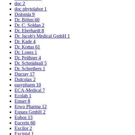
doc
2
doc phytolabor
1
Dolomia
9
Dr. Böhm
60
Dr. C. Soldan
2
Dr. Eberhardt
8
Dr. Jacob's Medical GmbH
1
Dr. Kade
4
Dr. Kottas
61
Dr. Loges
1
Dr. Peithner
4
Dr. Schmidgall
5
Dr. Schreibers
1
Ducray
17
Dulcolax
2
easypharm
10
ECA-Medical
7
Ecolab
1
Emser
8
Erwo Pharma
12
Espara GmbH
2
Eubos
13
Eucerin
60
Excilor
2
Excipial
1