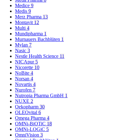
Medice
9
Medis
9
Merz Pharma
13
Montavit
12
Multi
4
Mundipharma
1
Murnauers Bachblüten
1
Mylan
7
Nasic
3
Nestle Health Science
11
NICApur
5
Nicorette
10
NoBite
4
Norsan
4
Novartis
4
Nurofen
7
Nutropia Pharma GmbH
1
NUXE
2
Oekopharm
30
OLEOvital
6
Omega Pharma
4
OMNi-BiOTiC
18
OMNi-LOGiC
5
OmniVision
3