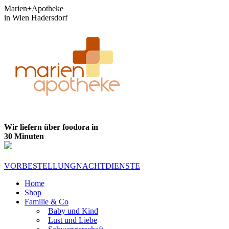
Zum
Marien+Apotheke
Inhalt
in Wien Hadersdorf
springen
Wir liefern über foodora in
30 Minuten
VORBESTELLUNG
NACHTDIENSTE
Home
Shop
Familie & Co
Baby und Kind
Lust und Liebe