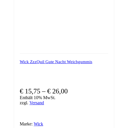
Produktseite
gewählt
werden
Wick ZzzQuil Gute Nacht Weichgummis
Preisspanne:
€
15,75
–
€
26,00
€ 15,75
Enthält 10% MwSt.
zzgl.
Versand
bis
€ 26,00
Marke:
Wick