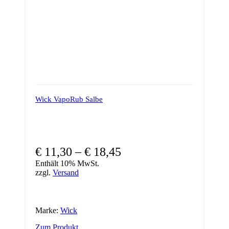
Wick VapoRub Salbe
Preisspanne:
€
11,30
–
€
18,45
€ 11,30
Enthält 10% MwSt.
zzgl.
Versand
bis
€ 18,45
Marke:
Wick
Dieses
Zum Produkt