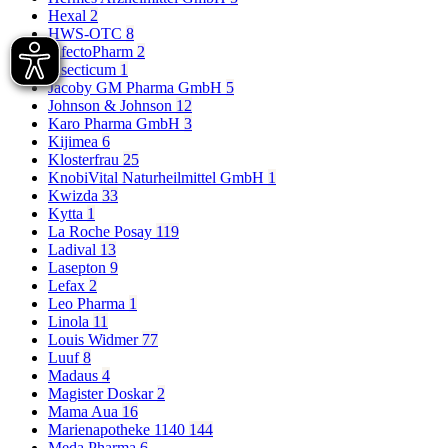
Hexal
2
HWS-OTC
8
InfectoPharm
2
Insecticum
1
Jacoby GM Pharma GmbH
5
Johnson & Johnson
12
Karo Pharma GmbH
3
Kijimea
6
Klosterfrau
25
KnobiVital Naturheilmittel GmbH
1
Kwizda
33
Kytta
1
La Roche Posay
119
Ladival
13
Lasepton
9
Lefax
2
Leo Pharma
1
Linola
11
Louis Widmer
77
Luuf
8
Madaus
4
Magister Doskar
2
Mama Aua
16
Marienapotheke 1140
144
Meda Pharma
6