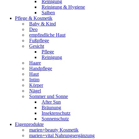
Reinigung
Reinigung & Hygiene
Salben
Pflege & Kosmetik
Baby & Kind
Deo
empfindliche Haut
Fußpflege
Gesicht
Pflege
Reinigung
Haare
Handpflege
Haut
Intim
Körper
Nägel
Sommer und Sonne
After Sun
Bräunung
Insektenschutz
Sonnenschutz
Eigenprodukte
marien+beauty Kosmetik
marien+vital Nahrungsergänzung