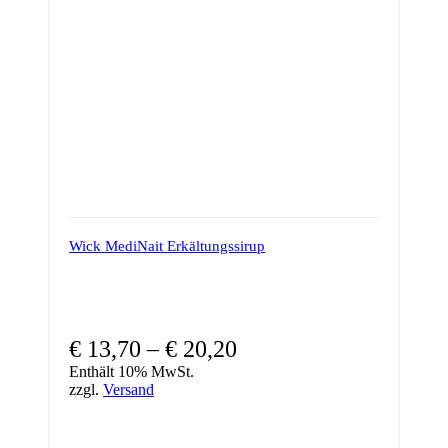
Wick MediNait Erkältungssirup
Preisspanne:
€
13,70
–
€
20,20
€ 13,70
Enthält 10% MwSt.
zzgl.
Versand
bis
€ 20,20