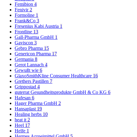
Femibion
4
Fenivir
2
Formoline
1
Frank&Co
3
Fresenius Kabi Austria
1
Frontline
13
Gall-Pharma GmbH
1
Gaviscon
3
Gebro Pharma
15
Genericon Pharma
17
Germania
8
Gerot Lannach
4
Gewußt wie
6
GlaxoSmithKline Consumer Healthcare
16
Grethers Pastillen
7
Grippostad
4
guterrat Gesundheitsprodukte GmbH & Co KG
6
Hafesan
6
Hager Pharma GmbH
2
Hansaplast
19
Healing herbs
10
heat it
2
Heel
17
Helfe
1
Hermes Arzneimittel GmbH
5