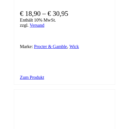
Preisspanne:
€
18,90
–
€
30,95
€ 18,90
Enthält 10% MwSt.
zzgl.
Versand
bis
€ 30,95
Marke:
Procter & Gamble
,
Wick
Dieses
Zum Produkt
Produkt
weist
mehrere
Varianten
auf.
Die
Optionen
können
auf
der