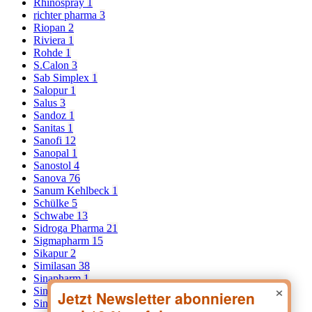
Rhinospray
1
richter pharma
3
Riopan
2
Riviera
1
Rohde
1
S.Calon
3
Sab Simplex
1
Salopur
1
Salus
3
Sandoz
1
Sanitas
1
Sanofi
12
Sanopal
1
Sanostol
4
Sanova
76
Sanum Kehlbeck
1
Schülke
5
Schwabe
13
Sidroga Pharma
21
Sigmapharm
15
Sikapur
2
Similasan
38
Sinapharm
1
×
Sinomarin
3
Sinupret
5