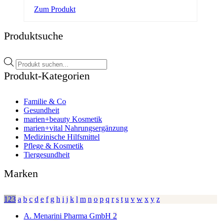
Dieses
Zum Produkt
Produkt
weist
Produktsuche
mehrere
Varianten
auf.
Products
Die
search
Optionen
Produkt-Kategorien
können
auf
der
Familie & Co
Produktseite
Gesundheit
gewählt
marien+beauty Kosmetik
werden
marien+vital Nahrungsergänzung
Medizinische Hilfsmittel
Pflege & Kosmetik
Tiergesundheit
Marken
123
a
b
c
d
e
f
g
h
i
j
k
l
m
n
o
p
q
r
s
t
u
v
w
x
y
z
A. Menarini Pharma GmbH
2