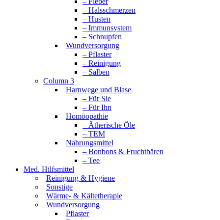
– Fieber
– Halsschmerzen
– Husten
– Immunsystem
– Schnupfen
Wundversorgung
– Pflaster
– Reinigung
– Salben
Column 3
Harnwege und Blase
– Für Sie
– Für Ihn
Homöopathie
– Ätherische Öle
– TEM
Nahrungsmittel
– Bonbons & Fruchtbären
– Tee
Med. Hilfsmittel
Reinigung & Hygiene
Sonstige
Wärme- & Kältetherapie
Wundversorgung
Pflaster