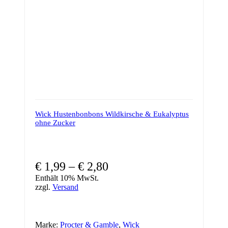
der
Produktseite
gewählt
werden
Wick Hustenbonbons Wildkirsche & Eukalyptus
ohne Zucker
Preisspanne:
€
1,99
–
€
2,80
€ 1,99
Enthält 10% MwSt.
zzgl.
Versand
bis
€ 2,80
Marke:
Procter & Gamble
,
Wick