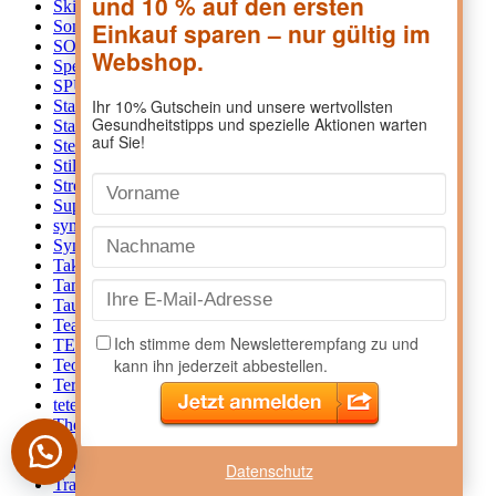
SkinCeuticals
6
Sonnentor
6
SORBION AUSTRIA
1
SpermidineLife
1
SPUR-A-MIN HANDELSGMBH
1
Stada
40
Staudt
2
Sterillium
1
Stilaxx
7
Strepsils
3
Supradyn
13
syneo
1
Synformulas GmbH
1
Takeda
5
Tantum Verde
5
Taumea
1
Tears Again
2
TENA
4
Teofarma S.R.L.
1
Terra Nova
9
tetesept
6
Thea Pharma GmbH
2
ThermaCare
6
Thomapyrin
3
Datenschutz
Traumaplant
1