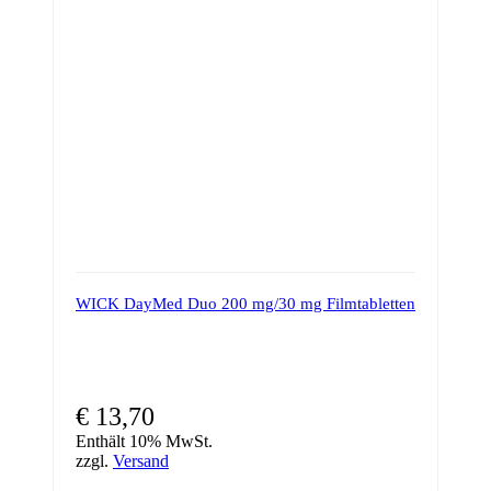
Optionen
können
auf
der
Produktseite
gewählt
werden
WICK DayMed Duo 200 mg/30 mg Filmtabletten
€
13,70
Enthält 10% MwSt.
zzgl.
Versand