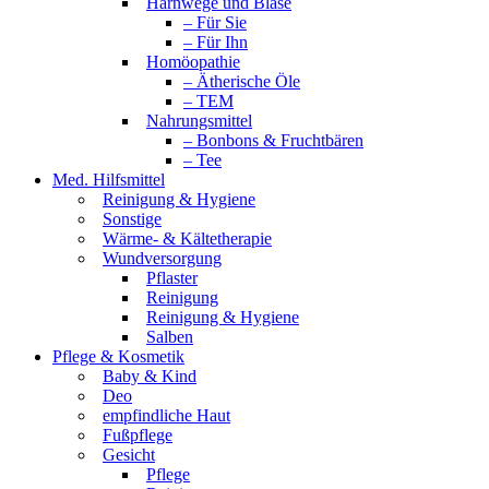
Harnwege und Blase
– Für Sie
– Für Ihn
Homöopathie
– Ätherische Öle
– TEM
Nahrungsmittel
– Bonbons & Fruchtbären
– Tee
Med. Hilfsmittel
Reinigung & Hygiene
Sonstige
Wärme- & Kältetherapie
Wundversorgung
Pflaster
Reinigung
Reinigung & Hygiene
Salben
Pflege & Kosmetik
Baby & Kind
Deo
empfindliche Haut
Fußpflege
Gesicht
Pflege