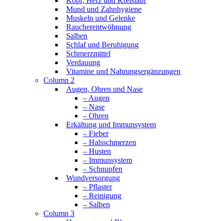
Kopf, Herz und Kreislauf
Mund und Zahnhygiene
Muskeln und Gelenke
Raucherentwöhnung
Salben
Schlaf und Beruhigung
Schmerzmittel
Verdauung
Vitamine und Nahrungsergänzungen
Column 2
Augen, Ohren und Nase
– Augen
– Nase
– Ohren
Erkältung und Immunsystem
– Fieber
– Halsschmerzen
– Husten
– Immunsystem
– Schnupfen
Wundversorgung
– Pflaster
– Reinigung
– Salben
Column 3