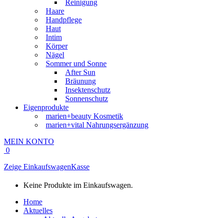
Reinigung
Haare
Handpflege
Haut
Intim
Körper
Nägel
Sommer und Sonne
After Sun
Bräunung
Insektenschutz
Sonnenschutz
Eigenprodukte
marien+beauty Kosmetik
marien+vital Nahrungsergänzung
MEIN KONTO
0
Zeige Einkaufswagen
Kasse
Keine Produkte im Einkaufswagen.
Home
Aktuelles