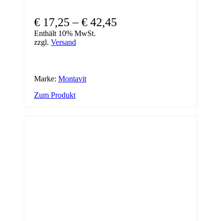
Preisspanne:
€
17,25
–
€
42,45
€ 17,25
Enthält 10% MwSt.
zzgl.
Versand
bis
€ 42,45
Marke:
Montavit
Dieses
Zum Produkt
Produkt
weist
mehrere
Varianten
auf.
Die
Optionen
können
auf
der
Produktseite
gewählt
werden