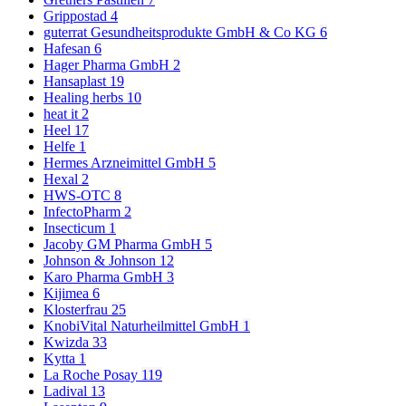
Grippostad
4
guterrat Gesundheitsprodukte GmbH & Co KG
6
Hafesan
6
Hager Pharma GmbH
2
Hansaplast
19
Healing herbs
10
heat it
2
Heel
17
Helfe
1
Hermes Arzneimittel GmbH
5
Hexal
2
HWS-OTC
8
InfectoPharm
2
Insecticum
1
Jacoby GM Pharma GmbH
5
Johnson & Johnson
12
Karo Pharma GmbH
3
Kijimea
6
Klosterfrau
25
KnobiVital Naturheilmittel GmbH
1
Kwizda
33
Kytta
1
La Roche Posay
119
Ladival
13