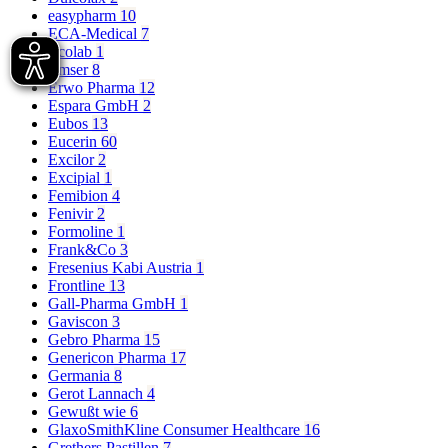
easypharm
10
ECA-Medical
7
Ecolab
1
Emser
8
Erwo Pharma
12
Espara GmbH
2
Eubos
13
Eucerin
60
Excilor
2
Excipial
1
Femibion
4
Fenivir
2
Formoline
1
Frank&Co
3
Fresenius Kabi Austria
1
Frontline
13
Gall-Pharma GmbH
1
Gaviscon
3
Gebro Pharma
15
Genericon Pharma
17
Germania
8
Gerot Lannach
4
Gewußt wie
6
GlaxoSmithKline Consumer Healthcare
16
Grethers Pastillen
7