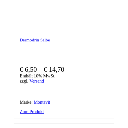
Dermodrin Salbe
Preisspanne:
€
6,50
–
€
14,70
€ 6,50
Enthält 10% MwSt.
zzgl.
Versand
bis
€ 14,70
Marke:
Montavit
Dieses
Zum Produkt
Produkt
weist
mehrere