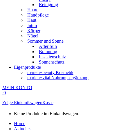
Reinigung
Haare
Handpflege
Haut
Intim
Körper
Nägel
Sommer und Sonne
After Sun
Bräunung
Insektenschutz
Sonnenschutz
Eigenprodukte
marien+beauty Kosmetik
marien+vital Nahrungsergänzung
MEIN KONTO
0
Zeige Einkaufswagen
Kasse
Keine Produkte im Einkaufswagen.
Home
Aktuelles