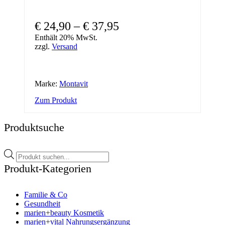
Preisspanne:
€
24,90
–
€
37,95
€ 24,90
Enthält 20% MwSt.
zzgl.
Versand
bis
€ 37,95
Marke:
Montavit
Dieses
Zum Produkt
Produkt
weist
Produktsuche
mehrere
Varianten
auf.
Products
Die
search
Optionen
Produkt-Kategorien
können
auf
der
Familie & Co
Produktseite
Gesundheit
gewählt
marien+beauty Kosmetik
werden
marien+vital Nahrungsergänzung