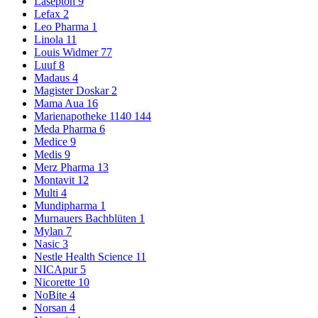
Lasepton
9
Lefax
2
Leo Pharma
1
Linola
11
Louis Widmer
77
Luuf
8
Madaus
4
Magister Doskar
2
Mama Aua
16
Marienapotheke 1140
144
Meda Pharma
6
Medice
9
Medis
9
Merz Pharma
13
Montavit
12
Multi
4
Mundipharma
1
Murnauers Bachblüten
1
Mylan
7
Nasic
3
Nestle Health Science
11
NICApur
5
Nicorette
10
NoBite
4
Norsan
4