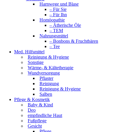
Harnwege und Blase
– Für Sie
– Für Ihn
Homöopathie
– Ätherische Öle
– TEM
Nahrungsmittel
– Bonbons & Fruchtbären
– Tee
Med. Hilfsmittel
Reinigung & Hygiene
Sonstige
Wärme- & Kältetherapie
Wundversorgung
Pflaster
Reinigung
Reinigung & Hygiene
Salben
Pflege & Kosmetik
Baby & Kind
Deo
empfindliche Haut
Fußpflege
Gesicht
Pflege