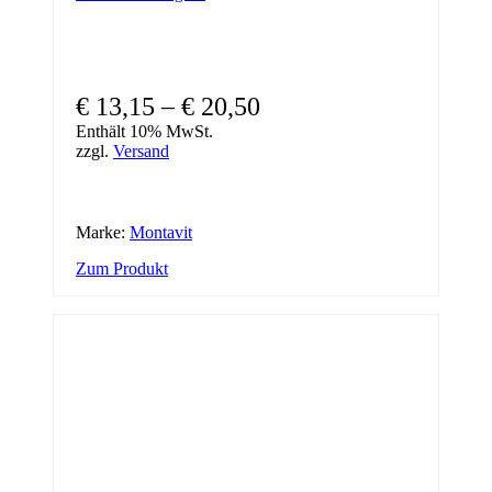
Preisspanne:
€
13,15
–
€
20,50
€ 13,15
Enthält 10% MwSt.
zzgl.
Versand
bis
€ 20,50
Marke:
Montavit
Dieses
Zum Produkt
Produkt
weist
mehrere
Varianten
auf.
Die
Optionen
können
auf
der
Produktseite