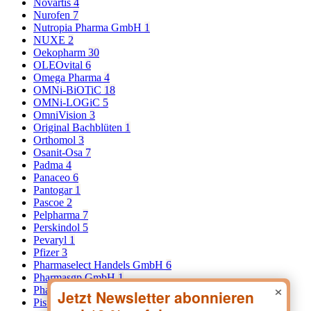
Novartis
4
Nurofen
7
Nutropia Pharma GmbH
1
NUXE
2
Oekopharm
30
OLEOvital
6
Omega Pharma
4
OMNi-BiOTiC
18
OMNi-LOGiC
5
OmniVision
3
Original Bachblüten
1
Orthomol
3
Osanit-Osa
7
Padma
4
Panaceo
6
Pantogar
1
Pascoe
2
Pelpharma
7
Perskindol
5
Pevaryl
1
Pfizer
3
Pharmaselect Handels GmbH
6
Pharmasgp GmbH
1
×
Pharmonta Dr.Fischer
8
Pistal
3