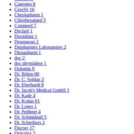
Canesten
8
CeraVe
16
Cheplapharm
1
Chlorhexamed
5
Compeed
7
Declaré
1
Dermifant
1
Deumavan
2
Diepharmex Laboratoires
2
Diosapharm
1
doc
2
doc phytolabor
1
Dolomia
9
Dr. Böhm
60
Dr. C. Soldan
2
Dr. Eberhardt
8
Dr. Jacob's Medical GmbH
1
Dr. Kade
4
Dr. Kottas
61
Dr. Loges
1
Dr. Peithner
4
Dr. Schmidgall
5
Dr. Schreibers
1
Ducray
17
Dulcolax
2