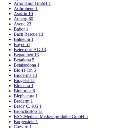
Arno Knof GmbH
1
Arthrobene
1
Aspirin
10
Auberg
60
Avene
23
Babor
1
Bach Rescue
13
Balneum
1
Bayer
57
Beiersdorf AG
13
Bepanthen
13
Betadona
5
Betaisodona
1
Bio-H-Tin
5
Bioderma
13
Biogelat
12
Biolectra
1
Bionorica
6
Blephacura
1
Braderm
1
Brady C. KG
1
Bronchostop
13
BSN Medical Medizinprodukte GmbH
5
Burgerstein
1
Caesaro
1