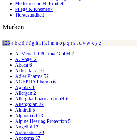
Medizinische Hilfsmittel
Pflege & Kosmetik
Tiergesundheit
Marken
123
a
b
c
d
e
f
g
h
i
j
k
l
m
n
o
p
q
r
s
t
u
v
w
x
y
z
A. Menarini Pharma GmbH
2
A. Vogel
2
Aboca
6
Achselkuss
10
Adler Pharma
52
AGEPHA Pharma
6
Agiolax
1
Allergan
2
Allergika Pharma GmbH
6
AllergoSan
22
Almirall
5
Alpinamed
23
Alpine Hearing Protection
5
Angelini
12
Apomedica
39
Apozema
37