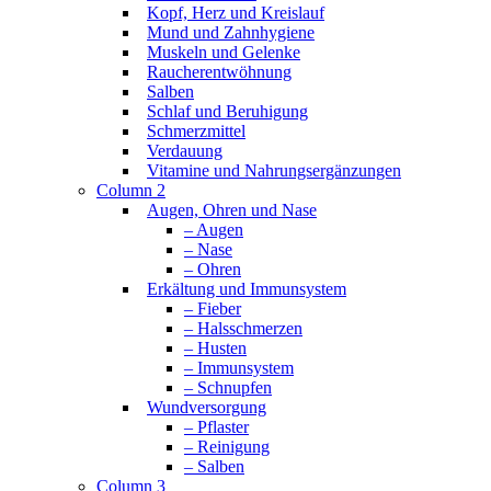
Kopf, Herz und Kreislauf
Mund und Zahnhygiene
Muskeln und Gelenke
Raucherentwöhnung
Salben
Schlaf und Beruhigung
Schmerzmittel
Verdauung
Vitamine und Nahrungsergänzungen
Column 2
Augen, Ohren und Nase
– Augen
– Nase
– Ohren
Erkältung und Immunsystem
– Fieber
– Halsschmerzen
– Husten
– Immunsystem
– Schnupfen
Wundversorgung
– Pflaster
– Reinigung
– Salben
Column 3