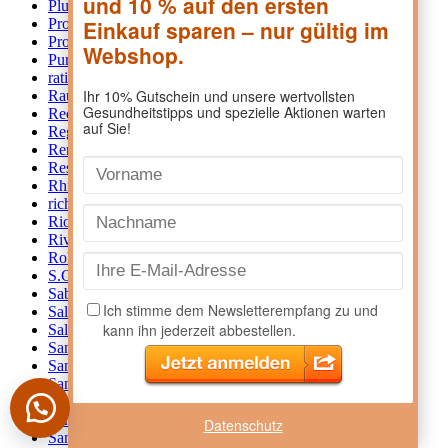
Pluspharma Arzneimittel GmbH
2
Procter & Gamble
9
Prospan
4
Pure encapsulations
115
ratiopharm
27
Rausch
33
Reckitt Benckiser
8
Regaine
2
Remifemin
2
Restaxil
3
Rhinospray
1
richter pharma
3
Riopan
2
Riviera
1
Rohde
1
S.Calon
3
Sab Simplex
1
Salopur
1
Salus
3
Sandoz
1
Sanitas
1
Sanofi
12
Sanopal
1
Sanostol
4
Datenschutz
Sanova
76