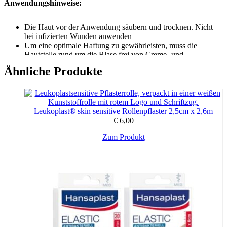
Anwendungshinweise:
Die Haut vor der Anwendung säubern und trocknen. Nicht
bei infizierten Wunden anwenden
Um eine optimale Haftung zu gewährleisten, muss die
Hautstelle rund um die Blase frei von Creme- und
Fettrückständen sind.
Ähnliche Produkte
Das mit Compeed bedruckte Deckpapier abziehen, nicht die
Haftseite des Pflasters berühren
Kleben Sie das Pflaster direkt auf die Blase, ohne die
Klebefläche zu berühren, entfernen Sie danach die weiße
Kunststofflasche
Leukoplast® skin sensitive Rollenpflaster 2,5cm x 2,6m
Achten Sie darauf, dass die Pflasterränder sorgfältig glatt
€
6,00
gestrichen sind
Das Compeed Pflaster erst entfernen, wenn es beginnt sich
Zum Produkt
von selbst zu lösen
Um das Compeed Pflaster zu entfernen, dehnen Sie es
langsam entlang der Haut
Um beste Ergebnisse zu erzielen, die Anwendung der
Compeed Pflaster so lange wiederholen, bis die Haut
vollständig verheilt ist.
Compeed haftet deutlich länger auf der Haut als herkömmliche
Pflaster. Während des Heilungsprozesses löst sich das Pflaster von
alleine ab. Sollte es nötig sein, das Compeed Pflaster zu entfernen,