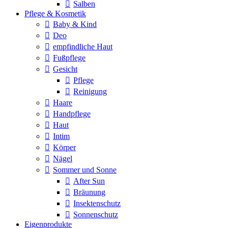
Salben
Pflege & Kosmetik
Baby & Kind
Deo
empfindliche Haut
Fußpflege
Gesicht
Pflege
Reinigung
Haare
Handpflege
Haut
Intim
Körper
Nägel
Sommer und Sonne
After Sun
Bräunung
Insektenschutz
Sonnenschutz
Eigenprodukte