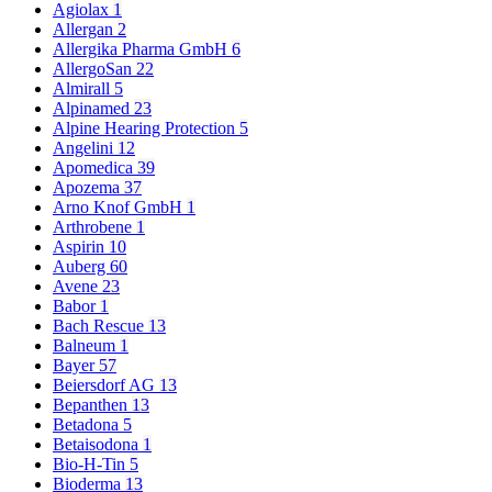
Agiolax
1
Allergan
2
Allergika Pharma GmbH
6
AllergoSan
22
Almirall
5
Alpinamed
23
Alpine Hearing Protection
5
Angelini
12
Apomedica
39
Apozema
37
Arno Knof GmbH
1
Arthrobene
1
Aspirin
10
Auberg
60
Avene
23
Babor
1
Bach Rescue
13
Balneum
1
Bayer
57
Beiersdorf AG
13
Bepanthen
13
Betadona
5
Betaisodona
1
Bio-H-Tin
5
Bioderma
13