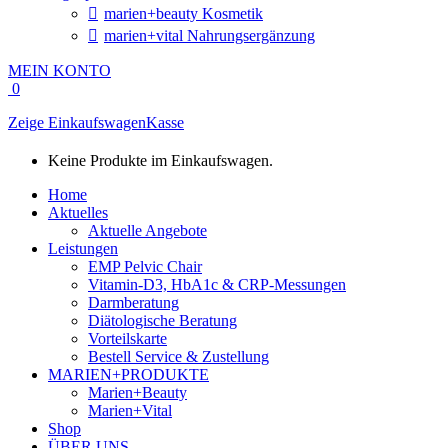
marien+beauty Kosmetik
marien+vital Nahrungsergänzung
MEIN KONTO
0
Zeige Einkaufswagen
Kasse
Keine Produkte im Einkaufswagen.
Home
Aktuelles
Aktuelle Angebote
Leistungen
EMP Pelvic Chair
Vitamin-D3, HbA1c & CRP-Messungen
Darmberatung
Diätologische Beratung
Vorteilskarte
Bestell Service & Zustellung
MARIEN+PRODUKTE
Marien+Beauty
Marien+Vital
Shop
ÜBER UNS