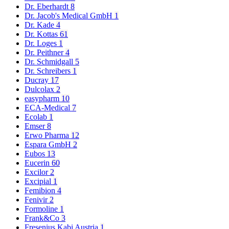
Dr. Eberhardt
8
Dr. Jacob's Medical GmbH
1
Dr. Kade
4
Dr. Kottas
61
Dr. Loges
1
Dr. Peithner
4
Dr. Schmidgall
5
Dr. Schreibers
1
Ducray
17
Dulcolax
2
easypharm
10
ECA-Medical
7
Ecolab
1
Emser
8
Erwo Pharma
12
Espara GmbH
2
Eubos
13
Eucerin
60
Excilor
2
Excipial
1
Femibion
4
Fenivir
2
Formoline
1
Frank&Co
3
Fresenius Kabi Austria
1