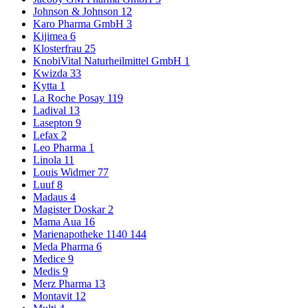
Johnson & Johnson
12
Karo Pharma GmbH
3
Kijimea
6
Klosterfrau
25
KnobiVital Naturheilmittel GmbH
1
Kwizda
33
Kytta
1
La Roche Posay
119
Ladival
13
Lasepton
9
Lefax
2
Leo Pharma
1
Linola
11
Louis Widmer
77
Luuf
8
Madaus
4
Magister Doskar
2
Mama Aua
16
Marienapotheke 1140
144
Meda Pharma
6
Medice
9
Medis
9
Merz Pharma
13
Montavit
12