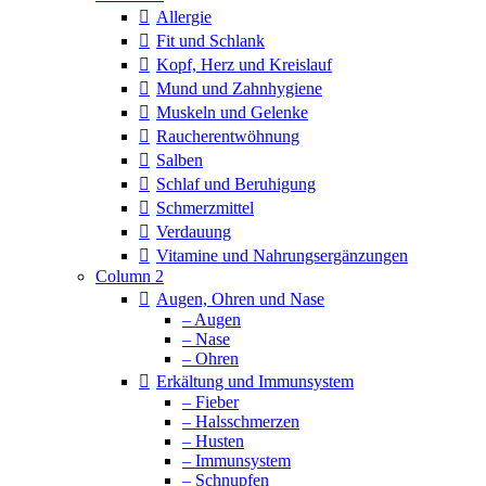
Allergie
Fit und Schlank
Kopf, Herz und Kreislauf
Mund und Zahnhygiene
Muskeln und Gelenke
Raucherentwöhnung
Salben
Schlaf und Beruhigung
Schmerzmittel
Verdauung
Vitamine und Nahrungsergänzungen
Column 2
Augen, Ohren und Nase
– Augen
– Nase
– Ohren
Erkältung und Immunsystem
– Fieber
– Halsschmerzen
– Husten
– Immunsystem
– Schnupfen