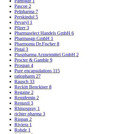
Pantogar
1
Pascoe
2
Pelpharma
7
Perskindol
5
Pevaryl
1
Pfizer
3
Pharmaselect Handels GmbH
6
Pharmasgp GmbH
1
Pharmonta Dr.Fischer
8
Pistal
3
Pluspharma Arzneimittel GmbH
2
Procter & Gamble
9
Prospan
4
Pure encapsulations
115
ratiopharm
27
Rausch
33
Reckitt Benckiser
8
Regaine
2
Remifemin
2
Restaxil
3
Rhinospray
1
richter pharma
3
Riopan
2
Riviera
1
Rohde
1