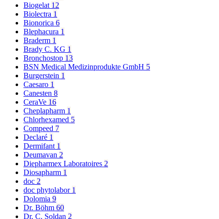
Biogelat
12
Biolectra
1
Bionorica
6
Blephacura
1
Braderm
1
Brady C. KG
1
Bronchostop
13
BSN Medical Medizinprodukte GmbH
5
Burgerstein
1
Caesaro
1
Canesten
8
CeraVe
16
Cheplapharm
1
Chlorhexamed
5
Compeed
7
Declaré
1
Dermifant
1
Deumavan
2
Diepharmex Laboratoires
2
Diosapharm
1
doc
2
doc phytolabor
1
Dolomia
9
Dr. Böhm
60
Dr. C. Soldan
2