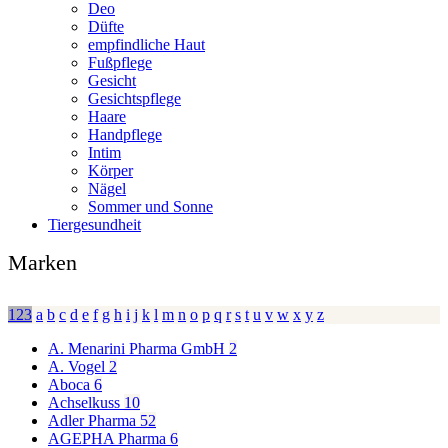
Deo
Düfte
empfindliche Haut
Fußpflege
Gesicht
Gesichtspflege
Haare
Handpflege
Intim
Körper
Nägel
Sommer und Sonne
Tiergesundheit
Marken
123
a
b
c
d
e
f
g
h
i
j
k
l
m
n
o
p
q
r
s
t
u
v
w
x
y
z
A. Menarini Pharma GmbH
2
A. Vogel
2
Aboca
6
Achselkuss
10
Adler Pharma
52
AGEPHA Pharma
6