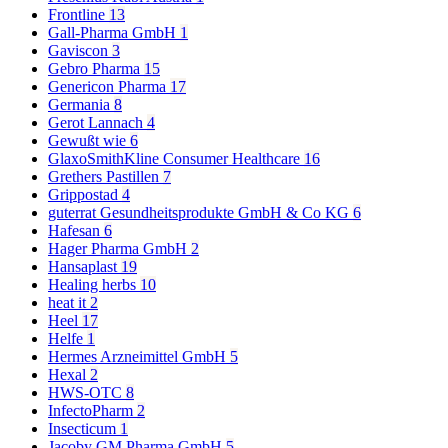
Frontline
13
Gall-Pharma GmbH
1
Gaviscon
3
Gebro Pharma
15
Genericon Pharma
17
Germania
8
Gerot Lannach
4
Gewußt wie
6
GlaxoSmithKline Consumer Healthcare
16
Grethers Pastillen
7
Grippostad
4
guterrat Gesundheitsprodukte GmbH & Co KG
6
Hafesan
6
Hager Pharma GmbH
2
Hansaplast
19
Healing herbs
10
heat it
2
Heel
17
Helfe
1
Hermes Arzneimittel GmbH
5
Hexal
2
HWS-OTC
8
InfectoPharm
2
Insecticum
1
Jacoby GM Pharma GmbH
5