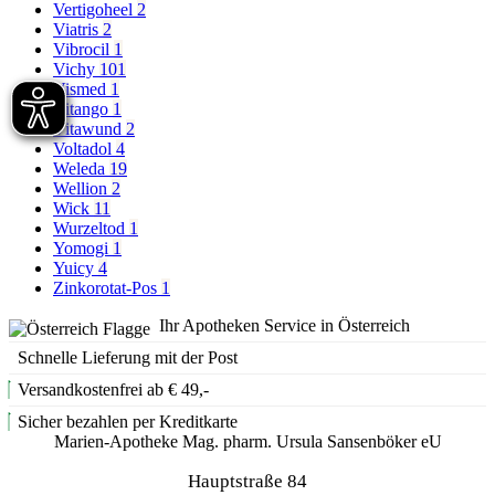
Vertigoheel
2
Viatris
2
Vibrocil
1
Vichy
101
Vismed
1
Vitango
1
Vitawund
2
Voltadol
4
Weleda
19
Wellion
2
Wick
11
Wurzeltod
1
Yomogi
1
Yuicy
4
Zinkorotat-Pos
1
Ihr Apotheken Service in Österreich
Schnelle Lieferung mit der Post
Versandkostenfrei ab € 49,-
Sicher bezahlen per Kreditkarte
Marien-Apotheke Mag. pharm. Ursula Sansenböker eU
Hauptstraße 84