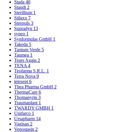
Stada
40
Staudt
2
Sterillium
1
Stilaxx
7
Strepsils
3
Supradyn
13
syneo
1
Synformulas GmbH
1
Takeda
5
Tantum Verde
5
Taumea
1
Tears Again
2
TENA
4
Teofarma S.R.L.
1
Terra Nova
9
tetesept
6
Thea Pharma GmbH
2
ThermaCare
6
Thomapyrin
3
Traumaplant
1
TWARDY GMBH
1
Unifarco
1
Ursapharm
14
Vagisan
2
Venostasin
2