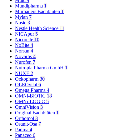
Multi
4
Mundipharma
1
Murnauers Bachblüten
1
Mylan
7
Nasic
3
Nestle Health Science
11
NICApur
5
Nicorette
10
NoBite
4
Norsan
4
Novartis
4
Nurofen
7
Nutropia Pharma GmbH
1
NUXE
2
Oekopharm
30
OLEOvital
6
Omega Pharma
4
OMNi-BiOTiC
18
OMNi-LOGiC
5
OmniVision
3
Original Bachblüten
1
Orthomol
3
Osanit-Osa
7
Padma
4
Panaceo
6