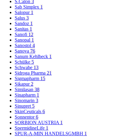
S.Calon
3
Sab Simplex
1
Salopur
1
Salus
3
Sandoz
1
Sanitas
1
Sanofi
12
Sanopal
1
Sanostol
4
Sanova
76
Sanum Kehlbeck
1
Schülke
5
Schwabe
13
Sidroga Pharma
21
Sigmapharm
15
Sikapur
2
Similasan
38
Sinapharm
1
Sinomarin
3
Sinupret
5
SkinCeuticals
6
Sonnentor
6
SORBION AUSTRIA
1
SpermidineLife
1
SPUR-A-MIN HANDELSGMBH
1