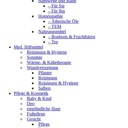
Harnwege und Blase
– Für Sie
– Für Ihn
Homöopathie
– Ätherische Öle
– TEM
Nahrungsmittel
– Bonbons & Fruchtbären
– Tee
Med. Hilfsmittel
Reinigung & Hygiene
Sonstige
Wärme- & Kältetherapie
Wundversorgung
Pflaster
Reinigung
Reinigung & Hygiene
Salben
Pflege & Kosmetik
Baby & Kind
Deo
empfindliche Haut
Fußpflege
Gesicht
Pflege