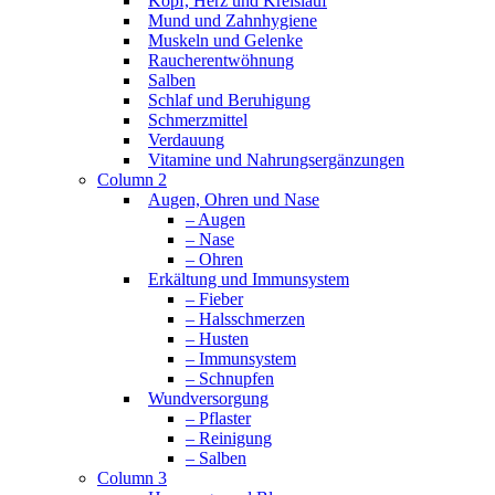
Kopf, Herz und Kreislauf
Mund und Zahnhygiene
Muskeln und Gelenke
Raucherentwöhnung
Salben
Schlaf und Beruhigung
Schmerzmittel
Verdauung
Vitamine und Nahrungsergänzungen
Column 2
Augen, Ohren und Nase
– Augen
– Nase
– Ohren
Erkältung und Immunsystem
– Fieber
– Halsschmerzen
– Husten
– Immunsystem
– Schnupfen
Wundversorgung
– Pflaster
– Reinigung
– Salben
Column 3