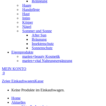
Reinigung
Haare
Handpflege
Haut
Intim
Körper
Nägel
Sommer und Sonne
After Sun
Bräunung
Insektenschutz
Sonnenschutz
Eigenprodukte
marien+beauty Kosmetik
marien+vital Nahrungsergänzung
MEIN KONTO
0
Zeige Einkaufswagen
Kasse
Keine Produkte im Einkaufswagen.
Home
Aktuelles