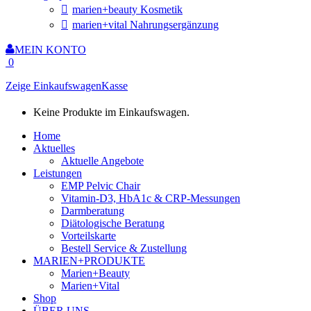
marien+beauty Kosmetik
marien+vital Nahrungsergänzung
MEIN KONTO
0
Zeige Einkaufswagen
Kasse
Keine Produkte im Einkaufswagen.
Home
Aktuelles
Aktuelle Angebote
Leistungen
EMP Pelvic Chair
Vitamin-D3, HbA1c & CRP-Messungen
Darmberatung
Diätologische Beratung
Vorteilskarte
Bestell Service & Zustellung
MARIEN+PRODUKTE
Marien+Beauty
Marien+Vital
Shop
ÜBER UNS