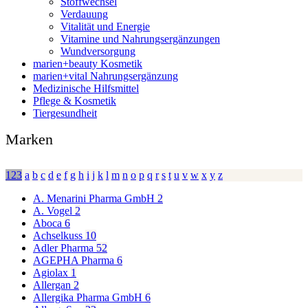
Stoffwechsel
Verdauung
Vitalität und Energie
Vitamine und Nahrungsergänzungen
Wundversorgung
marien+beauty Kosmetik
marien+vital Nahrungsergänzung
Medizinische Hilfsmittel
Pflege & Kosmetik
Tiergesundheit
Marken
123
a
b
c
d
e
f
g
h
i
j
k
l
m
n
o
p
q
r
s
t
u
v
w
x
y
z
A. Menarini Pharma GmbH
2
A. Vogel
2
Aboca
6
Achselkuss
10
Adler Pharma
52
AGEPHA Pharma
6
Agiolax
1
Allergan
2
Allergika Pharma GmbH
6