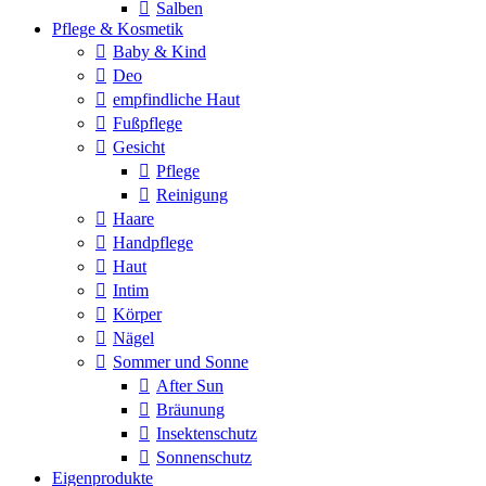
Salben
Pflege & Kosmetik
Baby & Kind
Deo
empfindliche Haut
Fußpflege
Gesicht
Pflege
Reinigung
Haare
Handpflege
Haut
Intim
Körper
Nägel
Sommer und Sonne
After Sun
Bräunung
Insektenschutz
Sonnenschutz
Eigenprodukte