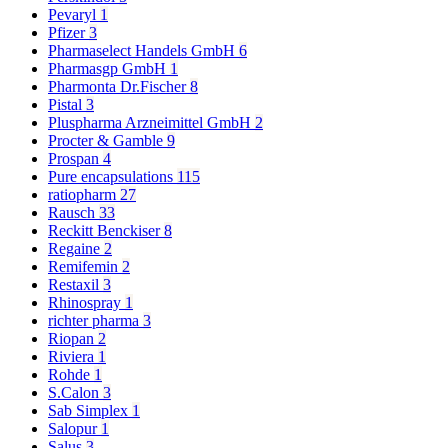
Pevaryl
1
Pfizer
3
Pharmaselect Handels GmbH
6
Pharmasgp GmbH
1
Pharmonta Dr.Fischer
8
Pistal
3
Pluspharma Arzneimittel GmbH
2
Procter & Gamble
9
Prospan
4
Pure encapsulations
115
ratiopharm
27
Rausch
33
Reckitt Benckiser
8
Regaine
2
Remifemin
2
Restaxil
3
Rhinospray
1
richter pharma
3
Riopan
2
Riviera
1
Rohde
1
S.Calon
3
Sab Simplex
1
Salopur
1
Salus
3