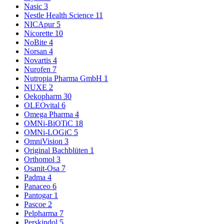
Nasic
3
Nestle Health Science
11
NICApur
5
Nicorette
10
NoBite
4
Norsan
4
Novartis
4
Nurofen
7
Nutropia Pharma GmbH
1
NUXE
2
Oekopharm
30
OLEOvital
6
Omega Pharma
4
OMNi-BiOTiC
18
OMNi-LOGiC
5
OmniVision
3
Original Bachblüten
1
Orthomol
3
Osanit-Osa
7
Padma
4
Panaceo
6
Pantogar
1
Pascoe
2
Pelpharma
7
Perskindol
5