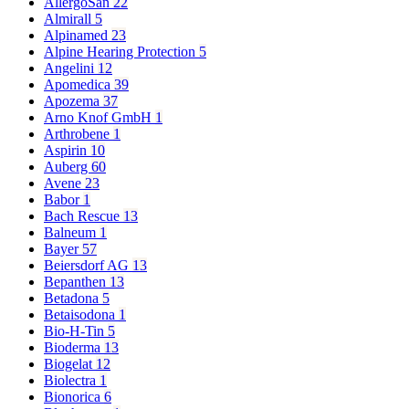
AllergoSan
22
Almirall
5
Alpinamed
23
Alpine Hearing Protection
5
Angelini
12
Apomedica
39
Apozema
37
Arno Knof GmbH
1
Arthrobene
1
Aspirin
10
Auberg
60
Avene
23
Babor
1
Bach Rescue
13
Balneum
1
Bayer
57
Beiersdorf AG
13
Bepanthen
13
Betadona
5
Betaisodona
1
Bio-H-Tin
5
Bioderma
13
Biogelat
12
Biolectra
1
Bionorica
6