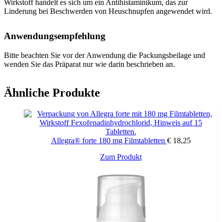
Wirkstoff handelt es sich um ein Antihistaminikum, das zur
Linderung bei Beschwerden von Heuschnupfen angewendet wird.
Anwendungsempfehlung
Bitte beachten Sie vor der Anwendung die Packungsbeilage und
wenden Sie das Präparat nur wie darin beschrieben an.
Zusammensetzung / Zutaten
Ähnliche Produkte
Der Wirkstoff ist: Fexofenadinhydrochlorid. Jede Tablette enthält
120 mg Fexofenadinhydrochlorid.
Allegra® forte 180 mg Filmtabletten
€
18,25
Die sonstigen Bestandteile sind:Tablettenkern: mikrokristalline
Cellulose, prägelatinierte Maisstärke, Croscarmellose-Natrium,
Zum Produkt
Magnesiumstearat.Filmüberzug: Hypromellose, Polyvidon K30,
Titandioxid (E 171), hochdisperses Siliciumdioxid, Macrogol 400
und Eisenoxid (E 172).