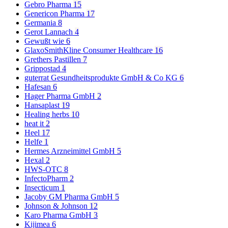
Gebro Pharma
15
Genericon Pharma
17
Germania
8
Gerot Lannach
4
Gewußt wie
6
GlaxoSmithKline Consumer Healthcare
16
Grethers Pastillen
7
Grippostad
4
guterrat Gesundheitsprodukte GmbH & Co KG
6
Hafesan
6
Hager Pharma GmbH
2
Hansaplast
19
Healing herbs
10
heat it
2
Heel
17
Helfe
1
Hermes Arzneimittel GmbH
5
Hexal
2
HWS-OTC
8
InfectoPharm
2
Insecticum
1
Jacoby GM Pharma GmbH
5
Johnson & Johnson
12
Karo Pharma GmbH
3
Kijimea
6