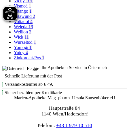
Vichy
101
Vismed
1
Vitango
1
Vitawund
2
Voltadol
4
Weleda
19
Wellion
2
Wick
11
Wurzeltod
1
Yomogi
1
Yuicy
4
Zinkorotat-Pos
1
Ihr Apotheken Service in Österreich
Schnelle Lieferung mit der Post
Versandkostenfrei ab € 49,-
Sicher bezahlen per Kreditkarte
Marien-Apotheke Mag. pharm. Ursula Sansenböker eU
Hauptstraße 84
1140 Wien/Hadersdorf
Telefon.:
+43 1 979 10 510