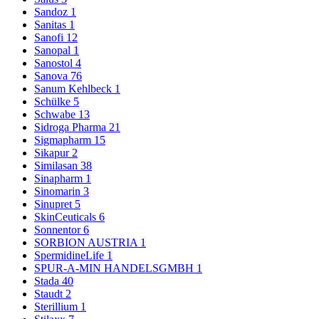
Sandoz
1
Sanitas
1
Sanofi
12
Sanopal
1
Sanostol
4
Sanova
76
Sanum Kehlbeck
1
Schülke
5
Schwabe
13
Sidroga Pharma
21
Sigmapharm
15
Sikapur
2
Similasan
38
Sinapharm
1
Sinomarin
3
Sinupret
5
SkinCeuticals
6
Sonnentor
6
SORBION AUSTRIA
1
SpermidineLife
1
SPUR-A-MIN HANDELSGMBH
1
Stada
40
Staudt
2
Sterillium
1