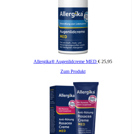
Wichtige Hinweise:
Zugelassenes Arzneimittel: Zu Risiken und Nebenwirkungen lesen
Sie die Packungsbeilage und fragen Sie Ihren Arzt oder Apotheker.
Die angegebene empfohlene Tagesdosis nicht überschreiten. Für
Kinder unerreichbar aufbewahren.
Zusätzliche Informationen
30 Stück, 10 Stück
Packungsinhalt:
Allergika® Augenlidcreme MED
€
25,95
Zum Produkt