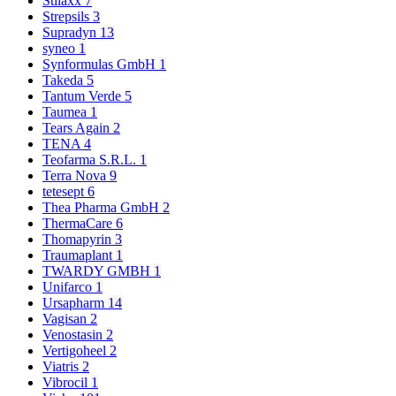
Stilaxx
7
Strepsils
3
Supradyn
13
syneo
1
Synformulas GmbH
1
Takeda
5
Tantum Verde
5
Taumea
1
Tears Again
2
TENA
4
Teofarma S.R.L.
1
Terra Nova
9
tetesept
6
Thea Pharma GmbH
2
ThermaCare
6
Thomapyrin
3
Traumaplant
1
TWARDY GMBH
1
Unifarco
1
Ursapharm
14
Vagisan
2
Venostasin
2
Vertigoheel
2
Viatris
2
Vibrocil
1