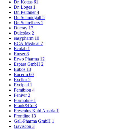
Dr. Kottas
61
Dr. Loges
1
Dr. Peithner
4
Dr. Schmidgall
5
Dr. Schreibers
1
Ducray
17
Dulcolax
2
easypharm
10
ECA-Medical
7
Ecolab
1
Emser
8
Erwo Pharma
12
Espara GmbH
2
Eubos
13
Eucerin
60
Excilor
2
Excipial
1
Femibion
4
Fenivir
2
Formoline
1
Frank&Co
3
Fresenius Kabi Austria
1
Frontline
13
Gall-Pharma GmbH
1
Gaviscon
3