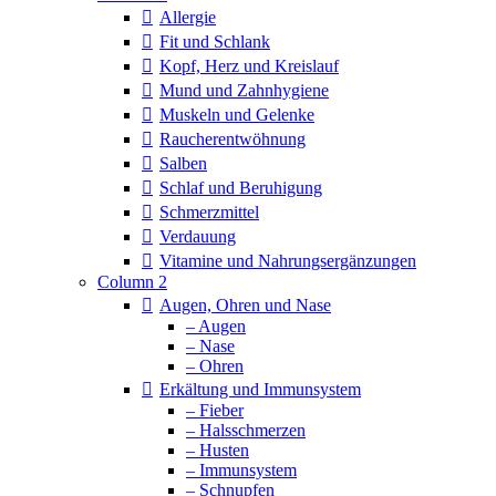
Allergie
Fit und Schlank
Kopf, Herz und Kreislauf
Mund und Zahnhygiene
Muskeln und Gelenke
Raucherentwöhnung
Salben
Schlaf und Beruhigung
Schmerzmittel
Verdauung
Vitamine und Nahrungsergänzungen
Column 2
Augen, Ohren und Nase
– Augen
– Nase
– Ohren
Erkältung und Immunsystem
– Fieber
– Halsschmerzen
– Husten
– Immunsystem
– Schnupfen