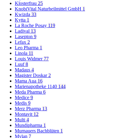
Klosterfrau
25
KnobiVital Naturheilmittel GmbH
1
Kwizda
33
Kytta
1
La Roche Posay
119
Ladival
13
Lasepton
9
Lefax
2
Leo Pharma
1
Linola
11
Louis Widmer
77
Luuf
8
Madaus
4
Magister Doskar
2
Mama Aua
16
Marienapotheke 1140
144
Meda Pharma
6
Medice
9
Medis
9
Merz Pharma
13
Montavit
12
Multi
4
Mundipharma
1
Murnauers Bachblüten
1
Mylan
7