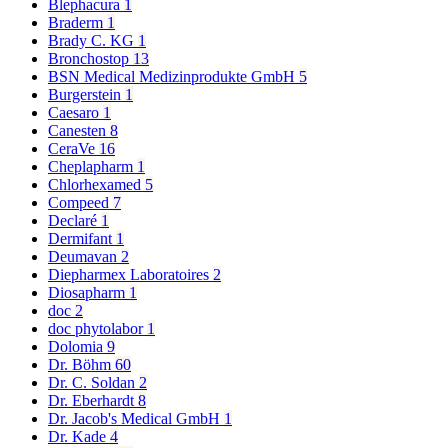
Blephacura
1
Braderm
1
Brady C. KG
1
Bronchostop
13
BSN Medical Medizinprodukte GmbH
5
Burgerstein
1
Caesaro
1
Canesten
8
CeraVe
16
Cheplapharm
1
Chlorhexamed
5
Compeed
7
Declaré
1
Dermifant
1
Deumavan
2
Diepharmex Laboratoires
2
Diosapharm
1
doc
2
doc phytolabor
1
Dolomia
9
Dr. Böhm
60
Dr. C. Soldan
2
Dr. Eberhardt
8
Dr. Jacob's Medical GmbH
1
Dr. Kade
4