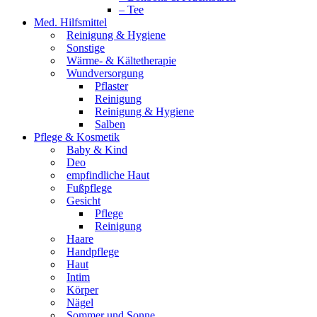
– Tee
Med. Hilfsmittel
Reinigung & Hygiene
Sonstige
Wärme- & Kältetherapie
Wundversorgung
Pflaster
Reinigung
Reinigung & Hygiene
Salben
Pflege & Kosmetik
Baby & Kind
Deo
empfindliche Haut
Fußpflege
Gesicht
Pflege
Reinigung
Haare
Handpflege
Haut
Intim
Körper
Nägel
Sommer und Sonne