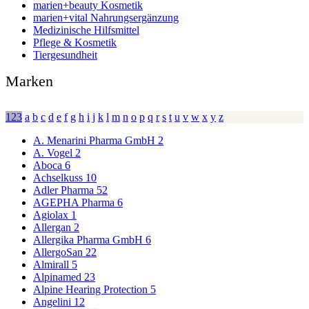
marien+beauty Kosmetik
marien+vital Nahrungsergänzung
Medizinische Hilfsmittel
Pflege & Kosmetik
Tiergesundheit
Marken
123
a
b
c
d
e
f
g
h
i
j
k
l
m
n
o
p
q
r
s
t
u
v
w
x
y
z
A. Menarini Pharma GmbH
2
A. Vogel
2
Aboca
6
Achselkuss
10
Adler Pharma
52
AGEPHA Pharma
6
Agiolax
1
Allergan
2
Allergika Pharma GmbH
6
AllergoSan
22
Almirall
5
Alpinamed
23
Alpine Hearing Protection
5
Angelini
12