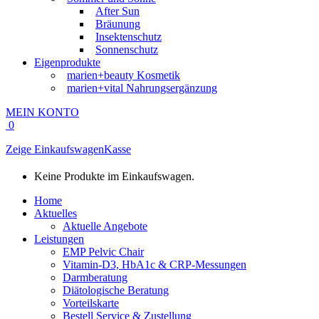
After Sun
Bräunung
Insektenschutz
Sonnenschutz
Eigenprodukte
marien+beauty Kosmetik
marien+vital Nahrungsergänzung
MEIN KONTO
0
Zeige Einkaufswagen
Kasse
Keine Produkte im Einkaufswagen.
Home
Aktuelles
Aktuelle Angebote
Leistungen
EMP Pelvic Chair
Vitamin-D3, HbA1c & CRP-Messungen
Darmberatung
Diätologische Beratung
Vorteilskarte
Bestell Service & Zustellung