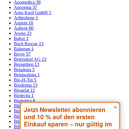
Apomedica
39
Apozema
37
Arno Knof GmbH
1
Arthrobene
1
Aspirin
10
Auberg
60
Avene
23
Babor
1
Bach Rescue
13
Balneum
1
Bayer
57
Beiersdorf AG
13
Bepanthen
13
Betadona
5
Betaisodona
1
Bio-H-Tin
5
Bioderma
13
Biogelat
12
Biolectra
1
Bionorica
6
×
Blephacura
1
Braderm
1
Brady C. KG
1
Bronchostop
13
BSN Medical Medizinprodukte GmbH
5