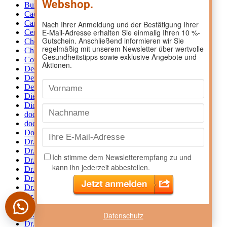
Burgerstein
1
Caesaro
1
Canesten
8
CeraVe
16
Cheplapharm
1
Chlorhexamed
5
Compeed
7
Declaré
1
Dermifant
1
Deumavan
2
Diepharmex Laboratoires
2
Diosapharm
1
doc
2
doc phytolabor
1
Dolomia
9
Dr. Böhm
60
Dr. C. Soldan
2
Dr. Eberhardt
8
Dr. Jacob's Medical GmbH
1
Dr. Kade
4
Dr. Kottas
61
Dr. Loges
1
Dr. Peithner
4
Datenschutz
Dr. Schmidgall
5
Dr. Schreibers
1