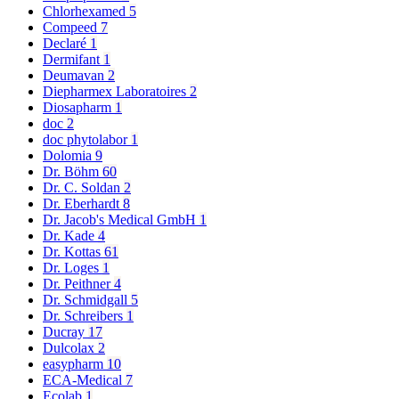
Chlorhexamed
5
Compeed
7
Declaré
1
Dermifant
1
Deumavan
2
Diepharmex Laboratoires
2
Diosapharm
1
doc
2
doc phytolabor
1
Dolomia
9
Dr. Böhm
60
Dr. C. Soldan
2
Dr. Eberhardt
8
Dr. Jacob's Medical GmbH
1
Dr. Kade
4
Dr. Kottas
61
Dr. Loges
1
Dr. Peithner
4
Dr. Schmidgall
5
Dr. Schreibers
1
Ducray
17
Dulcolax
2
easypharm
10
ECA-Medical
7
Ecolab
1