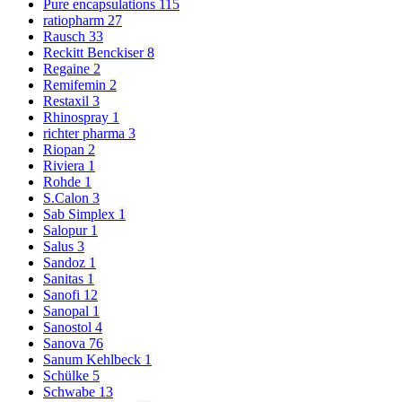
Pure encapsulations
115
ratiopharm
27
Rausch
33
Reckitt Benckiser
8
Regaine
2
Remifemin
2
Restaxil
3
Rhinospray
1
richter pharma
3
Riopan
2
Riviera
1
Rohde
1
S.Calon
3
Sab Simplex
1
Salopur
1
Salus
3
Sandoz
1
Sanitas
1
Sanofi
12
Sanopal
1
Sanostol
4
Sanova
76
Sanum Kehlbeck
1
Schülke
5
Schwabe
13