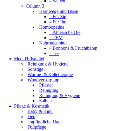
– Salben
Column 3
Harnwege und Blase
– Für Sie
– Für Ihn
Homöopathie
– Ätherische Öle
– TEM
Nahrungsmittel
– Bonbons & Fruchtbären
– Tee
Med. Hilfsmittel
Reinigung & Hygiene
Sonstige
Wärme- & Kältetherapie
Wundversorgung
Pflaster
Reinigung
Reinigung & Hygiene
Salben
Pflege & Kosmetik
Baby & Kind
Deo
empfindliche Haut
Fußpflege