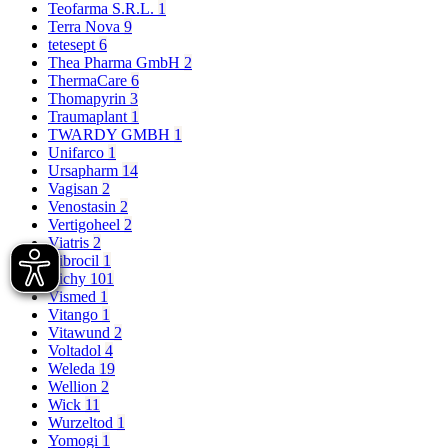
Teofarma S.R.L.
1
Terra Nova
9
tetesept
6
Thea Pharma GmbH
2
ThermaCare
6
Thomapyrin
3
Traumaplant
1
TWARDY GMBH
1
Unifarco
1
Ursapharm
14
Vagisan
2
Venostasin
2
Vertigoheel
2
Viatris
2
Vibrocil
1
Vichy
101
Vismed
1
Vitango
1
Vitawund
2
Voltadol
4
Weleda
19
Wellion
2
Wick
11
Wurzeltod
1
Yomogi
1