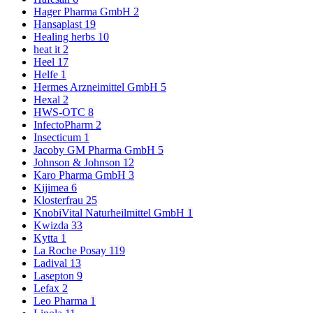
Hager Pharma GmbH
2
Hansaplast
19
Healing herbs
10
heat it
2
Heel
17
Helfe
1
Hermes Arzneimittel GmbH
5
Hexal
2
HWS-OTC
8
InfectoPharm
2
Insecticum
1
Jacoby GM Pharma GmbH
5
Johnson & Johnson
12
Karo Pharma GmbH
3
Kijimea
6
Klosterfrau
25
KnobiVital Naturheilmittel GmbH
1
Kwizda
33
Kytta
1
La Roche Posay
119
Ladival
13
Lasepton
9
Lefax
2
Leo Pharma
1