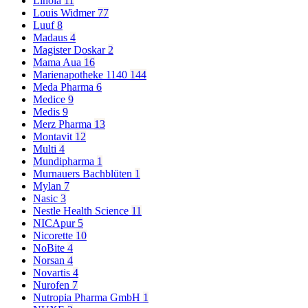
Linola
11
Louis Widmer
77
Luuf
8
Madaus
4
Magister Doskar
2
Mama Aua
16
Marienapotheke 1140
144
Meda Pharma
6
Medice
9
Medis
9
Merz Pharma
13
Montavit
12
Multi
4
Mundipharma
1
Murnauers Bachblüten
1
Mylan
7
Nasic
3
Nestle Health Science
11
NICApur
5
Nicorette
10
NoBite
4
Norsan
4
Novartis
4
Nurofen
7
Nutropia Pharma GmbH
1