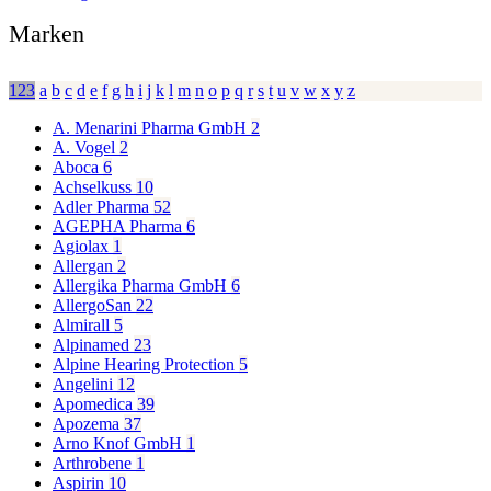
Marken
123
a
b
c
d
e
f
g
h
i
j
k
l
m
n
o
p
q
r
s
t
u
v
w
x
y
z
A. Menarini Pharma GmbH
2
A. Vogel
2
Aboca
6
Achselkuss
10
Adler Pharma
52
AGEPHA Pharma
6
Agiolax
1
Allergan
2
Allergika Pharma GmbH
6
AllergoSan
22
Almirall
5
Alpinamed
23
Alpine Hearing Protection
5
Angelini
12
Apomedica
39
Apozema
37
Arno Knof GmbH
1
Arthrobene
1
Aspirin
10