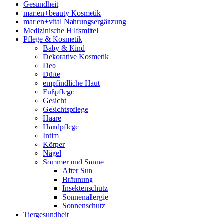
Gesundheit
marien+beauty Kosmetik
marien+vital Nahrungsergänzung
Medizinische Hilfsmittel
Pflege & Kosmetik
Baby & Kind
Dekorative Kosmetik
Deo
Düfte
empfindliche Haut
Fußpflege
Gesicht
Gesichtspflege
Haare
Handpflege
Intim
Körper
Nägel
Sommer und Sonne
After Sun
Bräunung
Insektenschutz
Sonnenallergie
Sonnenschutz
Tiergesundheit