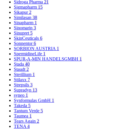
Sidroga Pharma
21
Sigmapharm
15
Sikapur
2
Similasan
38
Sinapharm
1
Sinomarin
3
Sinupret
5
SkinCeuticals
6
Sonnentor
6
SORBION AUSTRIA
1
SpermidineLife
1
SPUR-A-MIN HANDELSGMBH
1
Stada
40
Staudt
2
Sterillium
1
Stilaxx
7
Strepsils
3
Supradyn
13
syneo
1
Synformulas GmbH
1
Takeda
5
Tantum Verde
5
Taumea
1
Tears Again
2
TENA
4