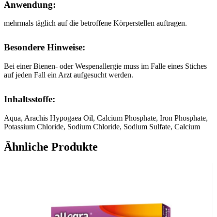
Anwendung:
mehrmals täglich auf die betroffene Körperstellen auftragen.
Besondere Hinweise:
Bei einer Bienen- oder Wespenallergie muss im Falle eines Stiches
auf jeden Fall ein Arzt aufgesucht werden.
Inhaltsstoffe:
Aqua, Arachis Hypogaea Oil, Calcium Phosphate, Iron Phosphate,
Potassium Chloride, Sodium Chloride, Sodium Sulfate, Calcium
Sulfate, Phenoxyethanol, Sodium Hydroxide, Carbomer, Cetearyl
Alcohol, Decyl Oleate, Sodium Cetearyl Sulfate,
Ähnliche Produkte
Ethylhexylglycerin, Oleth-5, Tocopherol, Magnesium Sulfate,
Hydrogenated Palm Glycerides Citrate