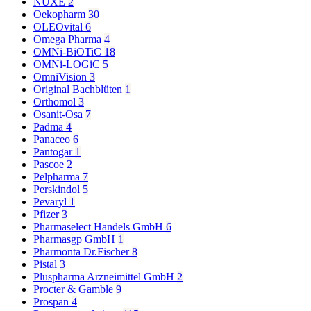
NUXE
2
Oekopharm
30
OLEOvital
6
Omega Pharma
4
OMNi-BiOTiC
18
OMNi-LOGiC
5
OmniVision
3
Original Bachblüten
1
Orthomol
3
Osanit-Osa
7
Padma
4
Panaceo
6
Pantogar
1
Pascoe
2
Pelpharma
7
Perskindol
5
Pevaryl
1
Pfizer
3
Pharmaselect Handels GmbH
6
Pharmasgp GmbH
1
Pharmonta Dr.Fischer
8
Pistal
3
Pluspharma Arzneimittel GmbH
2
Procter & Gamble
9
Prospan
4