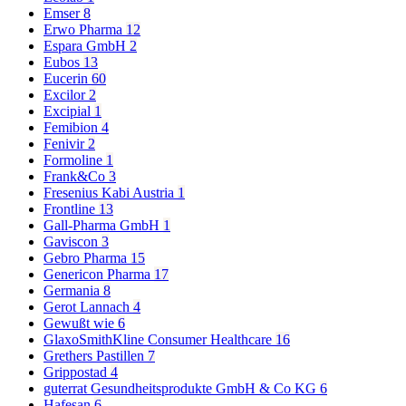
Emser
8
Erwo Pharma
12
Espara GmbH
2
Eubos
13
Eucerin
60
Excilor
2
Excipial
1
Femibion
4
Fenivir
2
Formoline
1
Frank&Co
3
Fresenius Kabi Austria
1
Frontline
13
Gall-Pharma GmbH
1
Gaviscon
3
Gebro Pharma
15
Genericon Pharma
17
Germania
8
Gerot Lannach
4
Gewußt wie
6
GlaxoSmithKline Consumer Healthcare
16
Grethers Pastillen
7
Grippostad
4
guterrat Gesundheitsprodukte GmbH & Co KG
6
Hafesan
6