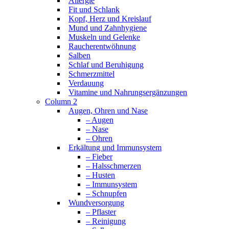
Allergie
Fit und Schlank
Kopf, Herz und Kreislauf
Mund und Zahnhygiene
Muskeln und Gelenke
Raucherentwöhnung
Salben
Schlaf und Beruhigung
Schmerzmittel
Verdauung
Vitamine und Nahrungsergänzungen
Column 2
Augen, Ohren und Nase
– Augen
– Nase
– Ohren
Erkältung und Immunsystem
– Fieber
– Halsschmerzen
– Husten
– Immunsystem
– Schnupfen
Wundversorgung
– Pflaster
– Reinigung