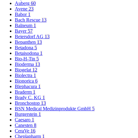
Auberg
60
Avene
23
Babor
1
Bach Rescue
13
Balneum
1
Bayer
57
Beiersdorf AG
13
Bepanthen
13
Betadona
5
Betaisodona
1
Bio-H-Tin
5
Bioderma
13
Biogelat
12
Biolectra
1
Bionorica
6
Blephacura
1
Braderm
1
Brady C. KG
1
Bronchostop
13
BSN Medical Medizinprodukte GmbH
5
Burgerstein
1
Caesaro
1
Canesten
8
CeraVe
16
Cheplapharm
1