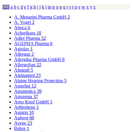
123
a
b
c
d
e
f
g
h
i
j
k
l
m
n
o
p
q
r
s
t
u
v
w
x
y
z
A. Menarini Pharma GmbH
2
A. Vogel
2
Aboca
6
Achselkuss
10
Adler Pharma
52
AGEPHA Pharma
6
Agiolax
1
Allergan
2
Allergika Pharma GmbH
6
AllergoSan
22
Almirall
5
Alpinamed
23
Alpine Hearing Protection
5
Angelini
12
Apomedica
39
Apozema
37
Arno Knof GmbH
1
Arthrobene
1
Aspirin
10
Auberg
60
Avene
23
Babor
1