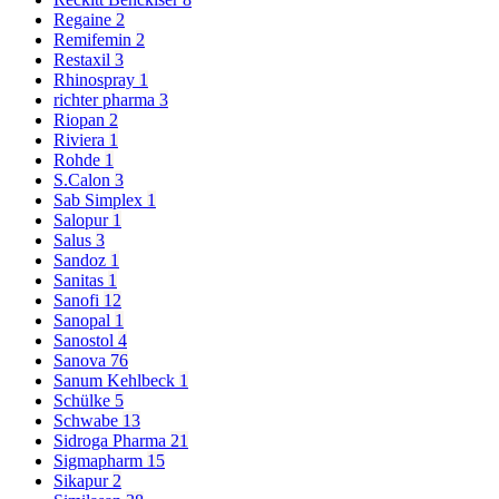
Regaine
2
Remifemin
2
Restaxil
3
Rhinospray
1
richter pharma
3
Riopan
2
Riviera
1
Rohde
1
S.Calon
3
Sab Simplex
1
Salopur
1
Salus
3
Sandoz
1
Sanitas
1
Sanofi
12
Sanopal
1
Sanostol
4
Sanova
76
Sanum Kehlbeck
1
Schülke
5
Schwabe
13
Sidroga Pharma
21
Sigmapharm
15
Sikapur
2