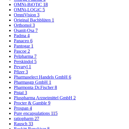
OMNi-BiOTiC
18
OMNi-LOGiC
5
OmniVision
3
Original Bachblüten
1
Orthomol
3
Osanit-Osa
7
Padma
4
Panaceo
6
Pantogar
1
Pascoe
2
Pelpharma
7
Perskindol
5
Pevaryl
1
Pfizer
3
Pharmaselect Handels GmbH
6
Pharmasgp GmbH
1
Pharmonta Dr.Fischer
8
Pistal
3
Pluspharma Arzneimittel GmbH
2
Procter & Gamble
9
Prospan
4
Pure encapsulations
115
ratiopharm
27
Rausch
33
Reckitt Benckiser
8