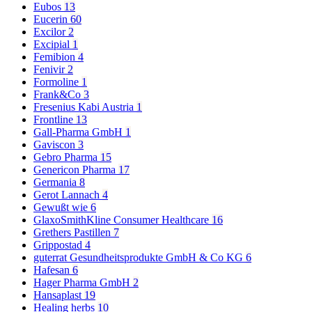
Eubos
13
Eucerin
60
Excilor
2
Excipial
1
Femibion
4
Fenivir
2
Formoline
1
Frank&Co
3
Fresenius Kabi Austria
1
Frontline
13
Gall-Pharma GmbH
1
Gaviscon
3
Gebro Pharma
15
Genericon Pharma
17
Germania
8
Gerot Lannach
4
Gewußt wie
6
GlaxoSmithKline Consumer Healthcare
16
Grethers Pastillen
7
Grippostad
4
guterrat Gesundheitsprodukte GmbH & Co KG
6
Hafesan
6
Hager Pharma GmbH
2
Hansaplast
19
Healing herbs
10