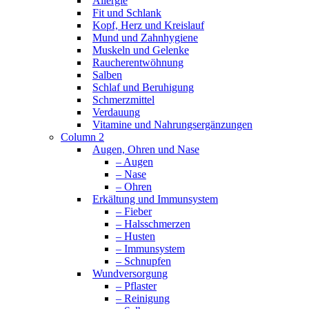
Allergie
Fit und Schlank
Kopf, Herz und Kreislauf
Mund und Zahnhygiene
Muskeln und Gelenke
Raucherentwöhnung
Salben
Schlaf und Beruhigung
Schmerzmittel
Verdauung
Vitamine und Nahrungsergänzungen
Column 2
Augen, Ohren und Nase
– Augen
– Nase
– Ohren
Erkältung und Immunsystem
– Fieber
– Halsschmerzen
– Husten
– Immunsystem
– Schnupfen
Wundversorgung
– Pflaster
– Reinigung