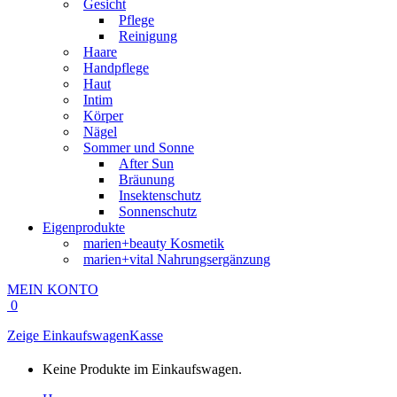
Gesicht
Pflege
Reinigung
Haare
Handpflege
Haut
Intim
Körper
Nägel
Sommer und Sonne
After Sun
Bräunung
Insektenschutz
Sonnenschutz
Eigenprodukte
marien+beauty Kosmetik
marien+vital Nahrungsergänzung
MEIN KONTO
0
Zeige Einkaufswagen
Kasse
Keine Produkte im Einkaufswagen.