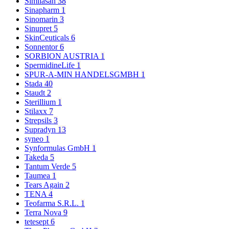
Similasan
38
Sinapharm
1
Sinomarin
3
Sinupret
5
SkinCeuticals
6
Sonnentor
6
SORBION AUSTRIA
1
SpermidineLife
1
SPUR-A-MIN HANDELSGMBH
1
Stada
40
Staudt
2
Sterillium
1
Stilaxx
7
Strepsils
3
Supradyn
13
syneo
1
Synformulas GmbH
1
Takeda
5
Tantum Verde
5
Taumea
1
Tears Again
2
TENA
4
Teofarma S.R.L.
1
Terra Nova
9
tetesept
6