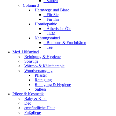
– Salben
Column 3
Harnwege und Blase
– Für Sie
– Für Ihn
Homöopathie
– Ätherische Öle
– TEM
Nahrungsmittel
– Bonbons & Fruchtbären
– Tee
Med. Hilfsmittel
Reinigung & Hygiene
Sonstige
Wärme- & Kältetherapie
Wundversorgung
Pflaster
Reinigung
Reinigung & Hygiene
Salben
Pflege & Kosmetik
Baby & Kind
Deo
empfindliche Haut
Fußpflege