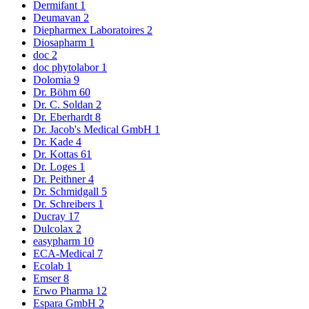
Dermifant
1
Deumavan
2
Diepharmex Laboratoires
2
Diosapharm
1
doc
2
doc phytolabor
1
Dolomia
9
Dr. Böhm
60
Dr. C. Soldan
2
Dr. Eberhardt
8
Dr. Jacob's Medical GmbH
1
Dr. Kade
4
Dr. Kottas
61
Dr. Loges
1
Dr. Peithner
4
Dr. Schmidgall
5
Dr. Schreibers
1
Ducray
17
Dulcolax
2
easypharm
10
ECA-Medical
7
Ecolab
1
Emser
8
Erwo Pharma
12
Espara GmbH
2