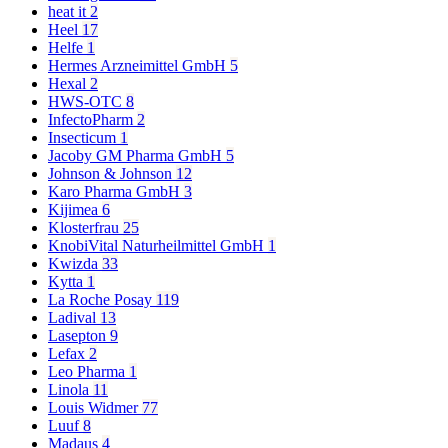
heat it
2
Heel
17
Helfe
1
Hermes Arzneimittel GmbH
5
Hexal
2
HWS-OTC
8
InfectoPharm
2
Insecticum
1
Jacoby GM Pharma GmbH
5
Johnson & Johnson
12
Karo Pharma GmbH
3
Kijimea
6
Klosterfrau
25
KnobiVital Naturheilmittel GmbH
1
Kwizda
33
Kytta
1
La Roche Posay
119
Ladival
13
Lasepton
9
Lefax
2
Leo Pharma
1
Linola
11
Louis Widmer
77
Luuf
8
Madaus
4