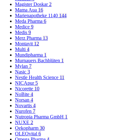
Magister Doskar
2
Mama Aua
16
Marienapotheke 1140
144
Meda Pharma
6
Medice
9
Medis
9
Merz Pharma
13
Montavit
12
Multi
4
Mundipharma
1
Murnauers Bachblüten
1
Mylan
7
Nasic
3
Nestle Health Science
11
NICApur
5
Nicorette
10
NoBite
4
Norsan
4
Novartis
4
Nurofen
7
Nutropia Pharma GmbH
1
NUXE
2
Oekopharm
30
OLEOvital
6
Omega Pharma
4