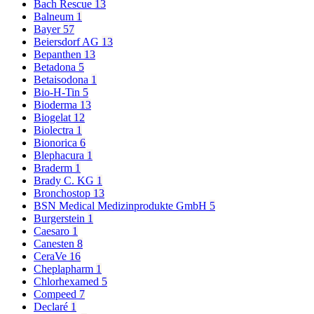
Bach Rescue
13
Balneum
1
Bayer
57
Beiersdorf AG
13
Bepanthen
13
Betadona
5
Betaisodona
1
Bio-H-Tin
5
Bioderma
13
Biogelat
12
Biolectra
1
Bionorica
6
Blephacura
1
Braderm
1
Brady C. KG
1
Bronchostop
13
BSN Medical Medizinprodukte GmbH
5
Burgerstein
1
Caesaro
1
Canesten
8
CeraVe
16
Cheplapharm
1
Chlorhexamed
5
Compeed
7
Declaré
1