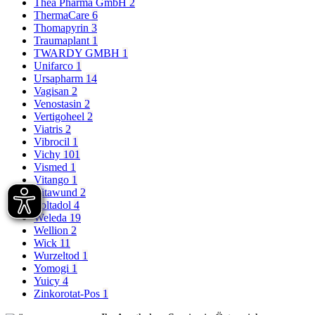
Thea Pharma GmbH
2
ThermaCare
6
Thomapyrin
3
Traumaplant
1
TWARDY GMBH
1
Unifarco
1
Ursapharm
14
Vagisan
2
Venostasin
2
Vertigoheel
2
Viatris
2
Vibrocil
1
Vichy
101
Vismed
1
Vitango
1
Vitawund
2
Voltadol
4
Weleda
19
Wellion
2
Wick
11
Wurzeltod
1
Yomogi
1
Yuicy
4
Zinkorotat-Pos
1