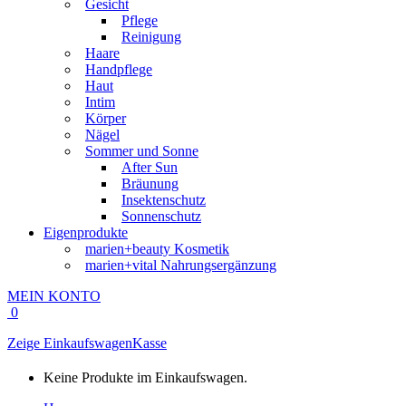
Gesicht
Pflege
Reinigung
Haare
Handpflege
Haut
Intim
Körper
Nägel
Sommer und Sonne
After Sun
Bräunung
Insektenschutz
Sonnenschutz
Eigenprodukte
marien+beauty Kosmetik
marien+vital Nahrungsergänzung
MEIN KONTO
0
Zeige Einkaufswagen
Kasse
Keine Produkte im Einkaufswagen.