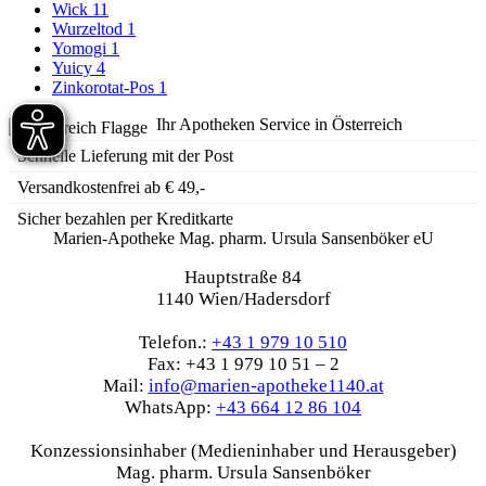
Wick
11
Wurzeltod
1
Yomogi
1
Yuicy
4
Zinkorotat-Pos
1
Ihr Apotheken Service in Österreich
Schnelle Lieferung mit der Post
Versandkostenfrei ab € 49,-
Sicher bezahlen per Kreditkarte
Marien-Apotheke Mag. pharm. Ursula Sansenböker eU
Hauptstraße 84
1140 Wien/Hadersdorf
Telefon.:
+43 1 979 10 510
Fax: +43 1 979 10 51 – 2
Mail:
info@marien-apotheke1140.at
WhatsApp:
+43 664 12 86 104
Konzessionsinhaber (Medieninhaber und Herausgeber)
Mag. pharm. Ursula Sansenböker