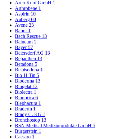
Arno Knof GmbH
1
Arthrobene
1
Aspirin
10
Auberg
60
Avene
23
Babor
1
Bach Rescue
13
Balneum
1
Bayer
57
Beiersdorf AG
13
Bepanthen
13
Betadona
5
Betaisodona
1
Bio-H-Tin
5
Bioderma
13
Biogelat
12
Biolectra
1
Bionorica
6
Blephacura
1
Braderm
1
Brady C. KG
1
Bronchostop
13
BSN Medical Medizinprodukte GmbH
5
Burgerstein
1
Caesaro
1