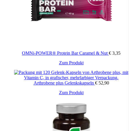
Eine Wiederholung des Regenerationsprogramms empfehlen wir
nach frühestens 8 Wochen.
Sind Nebenwirkungen bekannt?
Es treten kaum Nebenwirkungen auf. Die häufigsten
Nebenwirkungen von L-Arginin und L-Asparagin sind leicht und
umfassen Übelkeit, Erbrechen, Durchfall und Kopfschmerzen.
Schwerwiegendere Nebenwirkungen treten selten auf und können
OMNi-POWER® Protein Bar Caramel & Nut
€
3,35
niedrigen Blutdruck, hohen Blutdruck und allergische Reaktionen
Zum Produkt
umfassen.
Wie schmeckt Zentinor?
Arthrobene plus Gelenkskapseln
€
52,90
Zentinor hat einen angenehmen Marillengeschmack. Da L-
Zum Produkt
Asparagin leicht bitteren Geschmack hat, empfehlen wir Zentinor
verdünnt zu konsumieren.
Wer sollte vermehrt L-Arginin und L-Asparagin einnehmen?
Zu den Menschen, die von einer höheren Einnahme profitieren