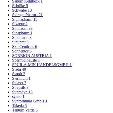
Sanum Kehlbeck
1
Schülke
5
Schwabe
13
Sidroga Pharma
21
Sigmapharm
15
Sikapur
2
Similasan
38
Sinapharm
1
Sinomarin
3
Sinupret
5
SkinCeuticals
6
Sonnentor
6
SORBION AUSTRIA
1
SpermidineLife
1
SPUR-A-MIN HANDELSGMBH
1
Stada
40
Staudt
2
Sterillium
1
Stilaxx
7
Strepsils
3
Supradyn
13
syneo
1
Synformulas GmbH
1
Takeda
5
Tantum Verde
5