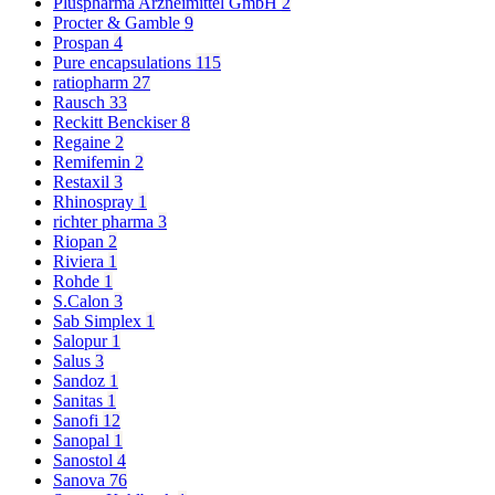
Pluspharma Arzneimittel GmbH
2
Procter & Gamble
9
Prospan
4
Pure encapsulations
115
ratiopharm
27
Rausch
33
Reckitt Benckiser
8
Regaine
2
Remifemin
2
Restaxil
3
Rhinospray
1
richter pharma
3
Riopan
2
Riviera
1
Rohde
1
S.Calon
3
Sab Simplex
1
Salopur
1
Salus
3
Sandoz
1
Sanitas
1
Sanofi
12
Sanopal
1
Sanostol
4
Sanova
76