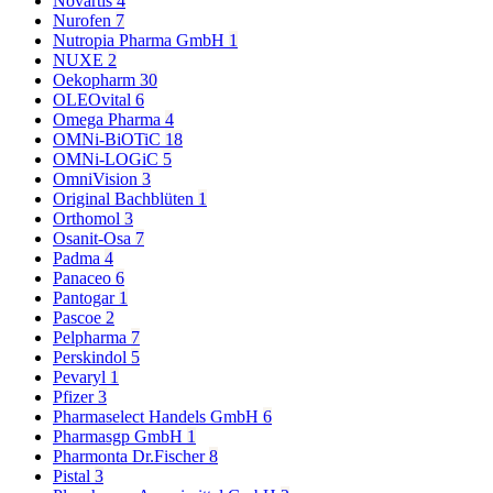
Novartis
4
Nurofen
7
Nutropia Pharma GmbH
1
NUXE
2
Oekopharm
30
OLEOvital
6
Omega Pharma
4
OMNi-BiOTiC
18
OMNi-LOGiC
5
OmniVision
3
Original Bachblüten
1
Orthomol
3
Osanit-Osa
7
Padma
4
Panaceo
6
Pantogar
1
Pascoe
2
Pelpharma
7
Perskindol
5
Pevaryl
1
Pfizer
3
Pharmaselect Handels GmbH
6
Pharmasgp GmbH
1
Pharmonta Dr.Fischer
8
Pistal
3