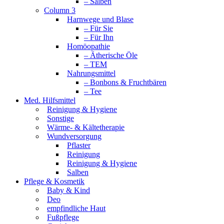
– Salben
Column 3
Harnwege und Blase
– Für Sie
– Für Ihn
Homöopathie
– Ätherische Öle
– TEM
Nahrungsmittel
– Bonbons & Fruchtbären
– Tee
Med. Hilfsmittel
Reinigung & Hygiene
Sonstige
Wärme- & Kältetherapie
Wundversorgung
Pflaster
Reinigung
Reinigung & Hygiene
Salben
Pflege & Kosmetik
Baby & Kind
Deo
empfindliche Haut
Fußpflege