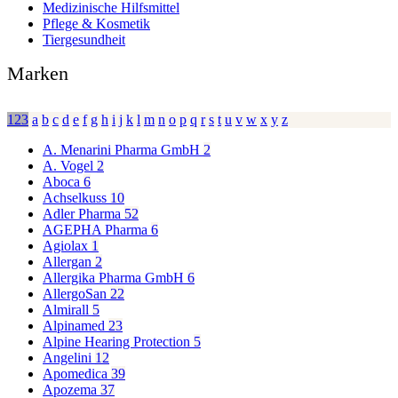
Medizinische Hilfsmittel
Pflege & Kosmetik
Tiergesundheit
Marken
123
a
b
c
d
e
f
g
h
i
j
k
l
m
n
o
p
q
r
s
t
u
v
w
x
y
z
A. Menarini Pharma GmbH
2
A. Vogel
2
Aboca
6
Achselkuss
10
Adler Pharma
52
AGEPHA Pharma
6
Agiolax
1
Allergan
2
Allergika Pharma GmbH
6
AllergoSan
22
Almirall
5
Alpinamed
23
Alpine Hearing Protection
5
Angelini
12
Apomedica
39
Apozema
37