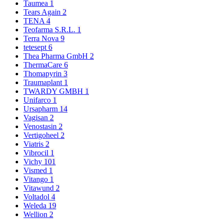
Taumea
1
Tears Again
2
TENA
4
Teofarma S.R.L.
1
Terra Nova
9
tetesept
6
Thea Pharma GmbH
2
ThermaCare
6
Thomapyrin
3
Traumaplant
1
TWARDY GMBH
1
Unifarco
1
Ursapharm
14
Vagisan
2
Venostasin
2
Vertigoheel
2
Viatris
2
Vibrocil
1
Vichy
101
Vismed
1
Vitango
1
Vitawund
2
Voltadol
4
Weleda
19
Wellion
2