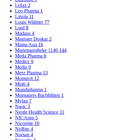
Lefax
2
Leo Pharma
1
Linola
11
Louis Widmer
77
Luuf
8
Madaus
4
Magister Doskar
2
Mama Aua
16
Marienapotheke 1140
144
Meda Pharma
6
Medice
9
Medis
9
Merz Pharma
13
Montavit
12
Multi
4
Mundipharma
1
Murnauers Bachblüten
1
Mylan
7
Nasic
3
Nestle Health Science
11
NICApur
5
Nicorette
10
NoBite
4
Norsan
4