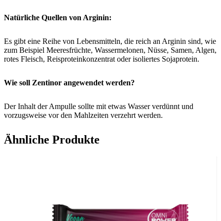
Natürliche Quellen von Arginin:
Es gibt eine Reihe von Lebensmitteln, die reich an Arginin sind, wie
zum Beispiel Meeresfrüchte, Wassermelonen, Nüsse, Samen, Algen,
rotes Fleisch, Reisproteinkonzentrat oder isoliertes Sojaprotein.
Wie soll Zentinor angewendet werden?
Der Inhalt der Ampulle sollte mit etwas Wasser verdünnt und
vorzugsweise vor den Mahlzeiten verzehrt werden.
Ähnliche Produkte
Anwendung
bei Bedarf 2 bis 3 Ampullen pro Tag
Anwendung als Regenerationsprogramm:
10 Tage je 3 x 1 Ampulle, danach 5 Tage je 2 x 1 Ampulle
(das entspricht einem Umfang von 2 Packungen zu je 20 Ampullen)