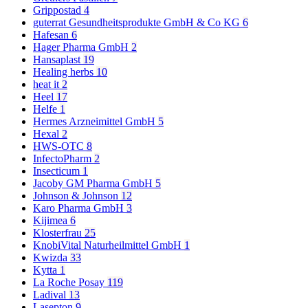
Grippostad
4
guterrat Gesundheitsprodukte GmbH & Co KG
6
Hafesan
6
Hager Pharma GmbH
2
Hansaplast
19
Healing herbs
10
heat it
2
Heel
17
Helfe
1
Hermes Arzneimittel GmbH
5
Hexal
2
HWS-OTC
8
InfectoPharm
2
Insecticum
1
Jacoby GM Pharma GmbH
5
Johnson & Johnson
12
Karo Pharma GmbH
3
Kijimea
6
Klosterfrau
25
KnobiVital Naturheilmittel GmbH
1
Kwizda
33
Kytta
1
La Roche Posay
119
Ladival
13
Lasepton
9