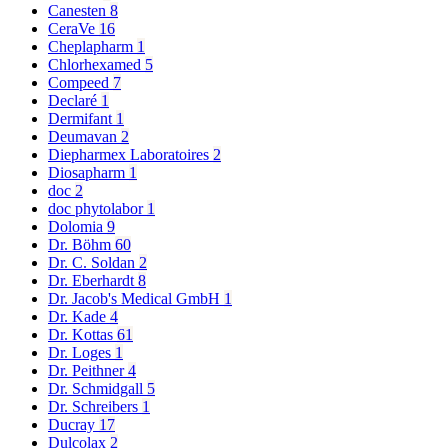
Canesten
8
CeraVe
16
Cheplapharm
1
Chlorhexamed
5
Compeed
7
Declaré
1
Dermifant
1
Deumavan
2
Diepharmex Laboratoires
2
Diosapharm
1
doc
2
doc phytolabor
1
Dolomia
9
Dr. Böhm
60
Dr. C. Soldan
2
Dr. Eberhardt
8
Dr. Jacob's Medical GmbH
1
Dr. Kade
4
Dr. Kottas
61
Dr. Loges
1
Dr. Peithner
4
Dr. Schmidgall
5
Dr. Schreibers
1
Ducray
17
Dulcolax
2