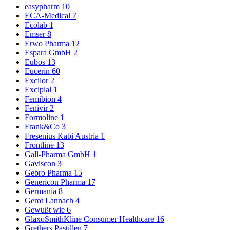
easypharm
10
ECA-Medical
7
Ecolab
1
Emser
8
Erwo Pharma
12
Espara GmbH
2
Eubos
13
Eucerin
60
Excilor
2
Excipial
1
Femibion
4
Fenivir
2
Formoline
1
Frank&Co
3
Fresenius Kabi Austria
1
Frontline
13
Gall-Pharma GmbH
1
Gaviscon
3
Gebro Pharma
15
Genericon Pharma
17
Germania
8
Gerot Lannach
4
Gewußt wie
6
GlaxoSmithKline Consumer Healthcare
16
Grethers Pastillen
7