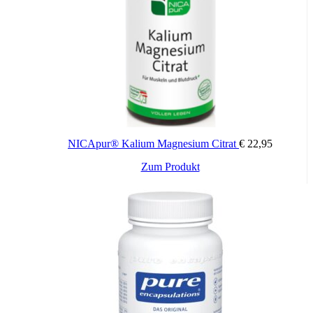
können, gehören:
Menschen mit Erschöpfungszuständen infolge übermäßiger
Anstrengungen wie Stress oder Sport (Ausdauersportarten)
Athleten/Athletinnen
Menschen, die sich von einer Operation oder Verletzung
erholen
Menschen mit erektiler Dysfunktion
Patienten/Patientinnen, die an einer Krebserkrankung leiden
Menschen mit hohem Blutdruck
NICApur® Kalium Magnesium Citrat
€
22,95
Menschen mit Herzkrankheiten
Zum Produkt
Wichtige Hinweise:
Nahrungsergänzungsmittel stellen keinen Ersatz für eine
abwechslungsreiche und ausgewogene Ernährung sowie für eine
gesunde Lebensweise dar. Die angegebene empfohlene Tagesdosis
nicht überschreiten. Für Kinder unerreichbar aufbewahren.