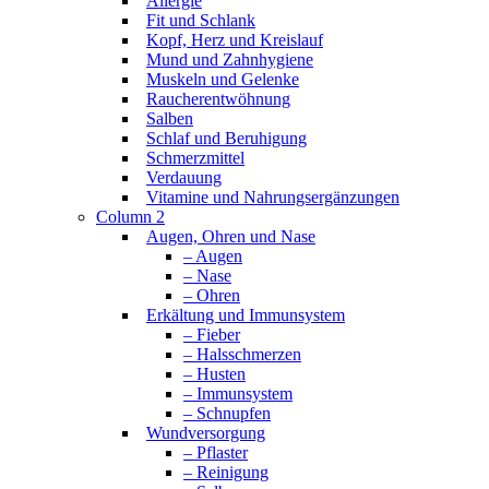
Allergie
Fit und Schlank
Kopf, Herz und Kreislauf
Mund und Zahnhygiene
Muskeln und Gelenke
Raucherentwöhnung
Salben
Schlaf und Beruhigung
Schmerzmittel
Verdauung
Vitamine und Nahrungsergänzungen
Column 2
Augen, Ohren und Nase
– Augen
– Nase
– Ohren
Erkältung und Immunsystem
– Fieber
– Halsschmerzen
– Husten
– Immunsystem
– Schnupfen
Wundversorgung
– Pflaster
– Reinigung