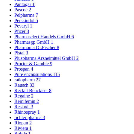
Pantogar
1
Pascoe
2
Pelpharma
7
Perskindol
5
Pevaryl
1
Pfizer
3
Pharmaselect Handels GmbH
6
Pharmasgp GmbH
1
Pharmonta Dr.Fischer
8
Pistal
3
Pluspharma Arzneimittel GmbH
2
Procter & Gamble
9
Prospan
4
Pure encapsulations
115
ratiopharm
27
Rausch
33
Reckitt Benckiser
8
Regaine
2
Remifemin
2
Restaxil
3
Rhinospray
1
richter pharma
3
Riopan
2
Riviera
1
Rohde
1