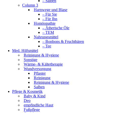
– Salben
Column 3
Harnwege und Blase
– Für Sie
– Für Ihn
Homöopathie
– Ätherische Öle
– TEM
Nahrungsmittel
– Bonbons & Fruchtbären
– Tee
Med. Hilfsmittel
Reinigung & Hygiene
Sonstige
Wärme- & Kältetherapie
Wundversorgung
Pflaster
Reinigung
Reinigung & Hygiene
Salben
Pflege & Kosmetik
Baby & Kind
Deo
empfindliche Haut
Fußpflege