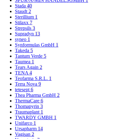
SPUR-A-MIN HANDELSGMBH
1
Stada
40
Staudt
2
Sterillium
1
Stilaxx
7
Strepsils
3
Supradyn
13
syneo
1
Synformulas GmbH
1
Takeda
5
Tantum Verde
5
Taumea
1
Tears Again
2
TENA
4
Teofarma S.R.L.
1
Terra Nova
9
tetesept
6
Thea Pharma GmbH
2
ThermaCare
6
Thomapyrin
3
Traumaplant
1
TWARDY GMBH
1
Unifarco
1
Ursapharm
14
Vagisan
2