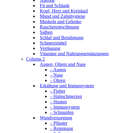
Allergie
Fit und Schlank
Kopf, Herz und Kreislauf
Mund und Zahnhygiene
Muskeln und Gelenke
Raucherentwöhnung
Salben
Schlaf und Beruhigung
Schmerzmittel
Verdauung
Vitamine und Nahrungsergänzungen
Column 2
Augen, Ohren und Nase
– Augen
– Nase
– Ohren
Erkältung und Immunsystem
– Fieber
– Halsschmerzen
– Husten
– Immunsystem
– Schnupfen
Wundversorgung
– Pflaster
– Reinigung