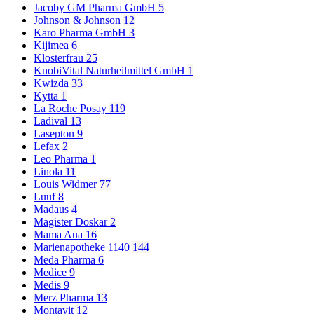
Jacoby GM Pharma GmbH
5
Johnson & Johnson
12
Karo Pharma GmbH
3
Kijimea
6
Klosterfrau
25
KnobiVital Naturheilmittel GmbH
1
Kwizda
33
Kytta
1
La Roche Posay
119
Ladival
13
Lasepton
9
Lefax
2
Leo Pharma
1
Linola
11
Louis Widmer
77
Luuf
8
Madaus
4
Magister Doskar
2
Mama Aua
16
Marienapotheke 1140
144
Meda Pharma
6
Medice
9
Medis
9
Merz Pharma
13
Montavit
12