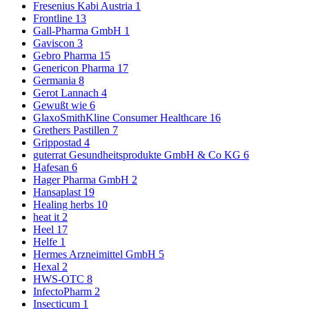
Fresenius Kabi Austria
1
Frontline
13
Gall-Pharma GmbH
1
Gaviscon
3
Gebro Pharma
15
Genericon Pharma
17
Germania
8
Gerot Lannach
4
Gewußt wie
6
GlaxoSmithKline Consumer Healthcare
16
Grethers Pastillen
7
Grippostad
4
guterrat Gesundheitsprodukte GmbH & Co KG
6
Hafesan
6
Hager Pharma GmbH
2
Hansaplast
19
Healing herbs
10
heat it
2
Heel
17
Helfe
1
Hermes Arzneimittel GmbH
5
Hexal
2
HWS-OTC
8
InfectoPharm
2
Insecticum
1