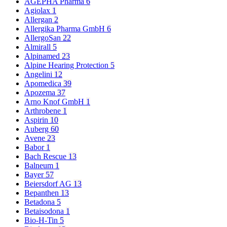
AGEPHA Pharma
6
Agiolax
1
Allergan
2
Allergika Pharma GmbH
6
AllergoSan
22
Almirall
5
Alpinamed
23
Alpine Hearing Protection
5
Angelini
12
Apomedica
39
Apozema
37
Arno Knof GmbH
1
Arthrobene
1
Aspirin
10
Auberg
60
Avene
23
Babor
1
Bach Rescue
13
Balneum
1
Bayer
57
Beiersdorf AG
13
Bepanthen
13
Betadona
5
Betaisodona
1
Bio-H-Tin
5