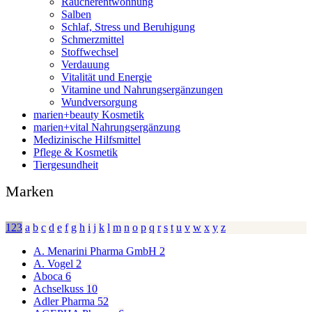
Raucherentwöhnung
Salben
Schlaf, Stress und Beruhigung
Schmerzmittel
Stoffwechsel
Verdauung
Vitalität und Energie
Vitamine und Nahrungsergänzungen
Wundversorgung
marien+beauty Kosmetik
marien+vital Nahrungsergänzung
Medizinische Hilfsmittel
Pflege & Kosmetik
Tiergesundheit
Marken
123
a
b
c
d
e
f
g
h
i
j
k
l
m
n
o
p
q
r
s
t
u
v
w
x
y
z
A. Menarini Pharma GmbH
2
A. Vogel
2
Aboca
6
Achselkuss
10
Adler Pharma
52