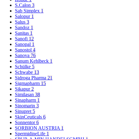
S.Calon
3
Sab Simplex
1
Salopur
1
Salus
3
Sandoz
1
Sanitas
1
Sanofi
12
Sanopal
1
Sanostol
4
Sanova
76
Sanum Kehlbeck
1
Schülke
5
Schwabe
13
Sidroga Pharma
21
Sigmapharm
15
Sikapur
2
Similasan
38
Sinapharm
1
Sinomarin
3
Sinupret
5
SkinCeuticals
6
Sonnentor
6
SORBION AUSTRIA
1
SpermidineLife
1