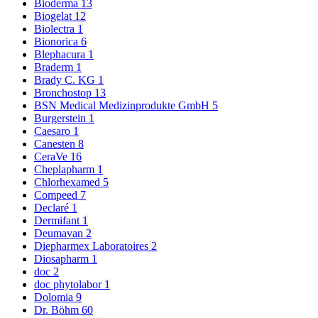
Bioderma
13
Biogelat
12
Biolectra
1
Bionorica
6
Blephacura
1
Braderm
1
Brady C. KG
1
Bronchostop
13
BSN Medical Medizinprodukte GmbH
5
Burgerstein
1
Caesaro
1
Canesten
8
CeraVe
16
Cheplapharm
1
Chlorhexamed
5
Compeed
7
Declaré
1
Dermifant
1
Deumavan
2
Diepharmex Laboratoires
2
Diosapharm
1
doc
2
doc phytolabor
1
Dolomia
9
Dr. Böhm
60