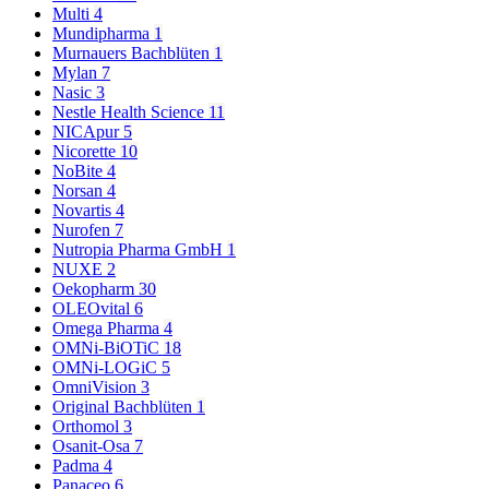
Multi
4
Mundipharma
1
Murnauers Bachblüten
1
Mylan
7
Nasic
3
Nestle Health Science
11
NICApur
5
Nicorette
10
NoBite
4
Norsan
4
Novartis
4
Nurofen
7
Nutropia Pharma GmbH
1
NUXE
2
Oekopharm
30
OLEOvital
6
Omega Pharma
4
OMNi-BiOTiC
18
OMNi-LOGiC
5
OmniVision
3
Original Bachblüten
1
Orthomol
3
Osanit-Osa
7
Padma
4
Panaceo
6