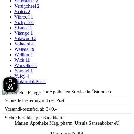
Venostasin
2
Vertigoheel
2
Viatris
2
Vibrocil
1
Vichy
101
Vismed
1
Vitango
1
Vitawund
2
Voltadol
4
Weleda
19
Wellion
2
Wick
11
Wurzeltod
1
Yomogi
1
Yuicy
4
Zinkorotat-Pos
1
Ihr Apotheken Service in Österreich
Schnelle Lieferung mit der Post
Versandkostenfrei ab € 49,-
Sicher bezahlen per Kreditkarte
Marien-Apotheke Mag. pharm. Ursula Sansenböker eU
Hauptstraße 84