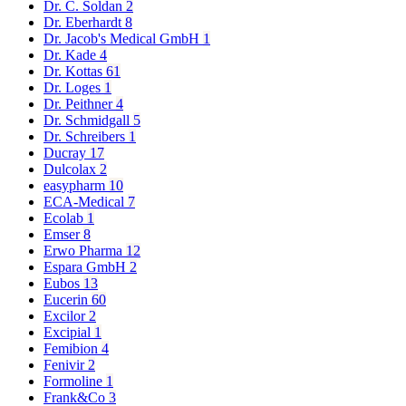
Dr. C. Soldan
2
Dr. Eberhardt
8
Dr. Jacob's Medical GmbH
1
Dr. Kade
4
Dr. Kottas
61
Dr. Loges
1
Dr. Peithner
4
Dr. Schmidgall
5
Dr. Schreibers
1
Ducray
17
Dulcolax
2
easypharm
10
ECA-Medical
7
Ecolab
1
Emser
8
Erwo Pharma
12
Espara GmbH
2
Eubos
13
Eucerin
60
Excilor
2
Excipial
1
Femibion
4
Fenivir
2
Formoline
1
Frank&Co
3