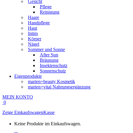
Gesicht
Pflege
Reinigung
Haare
Handpflege
Haut
Intim
Körper
Nägel
Sommer und Sonne
After Sun
Bräunung
Insektenschutz
Sonnenschutz
Eigenprodukte
marien+beauty Kosmetik
marien+vital Nahrungsergänzung
MEIN KONTO
0
Zeige Einkaufswagen
Kasse
Keine Produkte im Einkaufswagen.