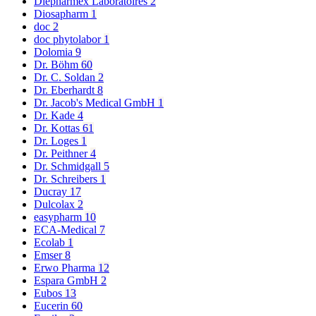
Diepharmex Laboratoires
2
Diosapharm
1
doc
2
doc phytolabor
1
Dolomia
9
Dr. Böhm
60
Dr. C. Soldan
2
Dr. Eberhardt
8
Dr. Jacob's Medical GmbH
1
Dr. Kade
4
Dr. Kottas
61
Dr. Loges
1
Dr. Peithner
4
Dr. Schmidgall
5
Dr. Schreibers
1
Ducray
17
Dulcolax
2
easypharm
10
ECA-Medical
7
Ecolab
1
Emser
8
Erwo Pharma
12
Espara GmbH
2
Eubos
13
Eucerin
60