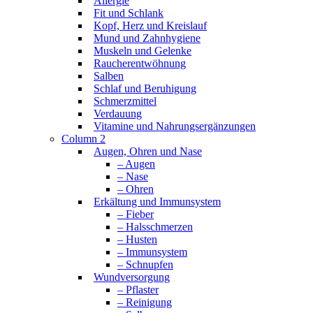
Allergie
Fit und Schlank
Kopf, Herz und Kreislauf
Mund und Zahnhygiene
Muskeln und Gelenke
Raucherentwöhnung
Salben
Schlaf und Beruhigung
Schmerzmittel
Verdauung
Vitamine und Nahrungsergänzungen
Column 2
Augen, Ohren und Nase
– Augen
– Nase
– Ohren
Erkältung und Immunsystem
– Fieber
– Halsschmerzen
– Husten
– Immunsystem
– Schnupfen
Wundversorgung
– Pflaster
– Reinigung