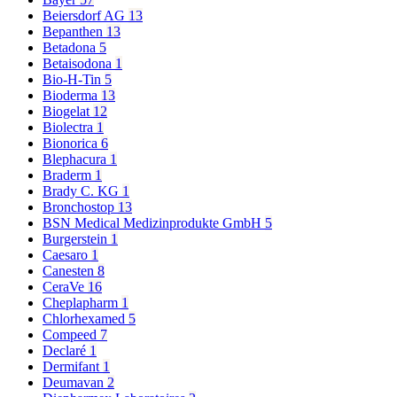
Beiersdorf AG
13
Bepanthen
13
Betadona
5
Betaisodona
1
Bio-H-Tin
5
Bioderma
13
Biogelat
12
Biolectra
1
Bionorica
6
Blephacura
1
Braderm
1
Brady C. KG
1
Bronchostop
13
BSN Medical Medizinprodukte GmbH
5
Burgerstein
1
Caesaro
1
Canesten
8
CeraVe
16
Cheplapharm
1
Chlorhexamed
5
Compeed
7
Declaré
1
Dermifant
1
Deumavan
2