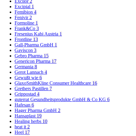
Excilor
2
Excipial
1
Femibion
4
Fenivir
2
Formoline
1
Frank&Co
3
Fresenius Kabi Austria
1
Frontline
13
Gall-Pharma GmbH
1
Gaviscon
3
Gebro Pharma
15
Genericon Pharma
17
Germania
8
Gerot Lannach
4
Gewußt wie
6
GlaxoSmithKline Consumer Healthcare
16
Grethers Pastillen
7
Grippostad
4
guterrat Gesundheitsprodukte GmbH & Co KG
6
Hafesan
6
Hager Pharma GmbH
2
Hansaplast
19
Healing herbs
10
heat it
2
Heel
17