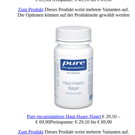
Pantothensäure und Niacin Mineralstoffe Calcium,
Magnesium, Eisen, Kupfer, Selen und Zink Pflanzenextrakte
Zum Produkt
Dieses Produkt weist mehrere Varianten auf.
und -pulver S7TM – Grüner Kaffee-Extrakt, Grüner Tee-
Die Optionen können auf der Produktseite gewählt werden
Extrakt, Tetrahydrocurcuminoide (aus Curcuma),
Heidelbeere, Brokkoli, Sauerkirsche, Grünkohl.
Zusammensetzung pro Tagesdosis (1 Tablette)
%NRV*: Vitamin B1 3,3 mg 300 %, Vitamin B2 4,2 mg
300 %, Panthothensäure (Vitamin B5) 10 mg 167 %, Vitamin
B6 4,2 mg 300 %, Folsäure (Vitamin B9) 200 µg
100 %, Vitamin B12 7,5 µg 300 %, Vitamin C 120 mg
150 %, Vitamin D 5 µg 100 %, Biotin 150 µg 300 %, Niacin
48 mg 300 %, Calcium 120 mg 15 %, Eisen 14 mg
100 %, Kupfer 1 mg 100 %, Magnesium 80 mg 21 %, Selen
50 µg 91 %, Zink 4,8 mg 48 %, S7™ Pflanzenkomplex
(Pflanzenextrakte und -pulver) 25 mg. %NRV* –
Referenzmenge (RM) für die tägliche Zufuhr (Erwachsene)
nach Lebensmittelinformationsverordnung.
Wichtige Hinweise:
Pure encapsulations Haut-Haare-Nägel
€
29,10
–
Nahrungsergänzungsmittel stellen keinen Ersatz für eine
€
69,90
Preisspanne: € 29,10 bis € 69,90
abwechslungsreiche und ausgewogene Ernährung sowie für eine
gesunde Lebensweise dar. Die angegebene empfohlene Tagesdosis
Zum Produkt
Dieses Produkt weist mehrere Varianten auf.
nicht überschreiten. Für Kinder unerreichbar aufbewahren.