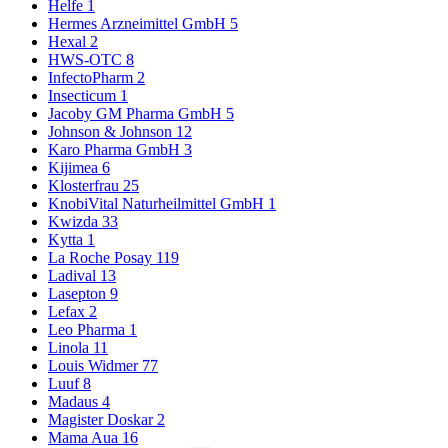
Helfe
1
Hermes Arzneimittel GmbH
5
Hexal
2
HWS-OTC
8
InfectoPharm
2
Insecticum
1
Jacoby GM Pharma GmbH
5
Johnson & Johnson
12
Karo Pharma GmbH
3
Kijimea
6
Klosterfrau
25
KnobiVital Naturheilmittel GmbH
1
Kwizda
33
Kytta
1
La Roche Posay
119
Ladival
13
Lasepton
9
Lefax
2
Leo Pharma
1
Linola
11
Louis Widmer
77
Luuf
8
Madaus
4
Magister Doskar
2
Mama Aua
16