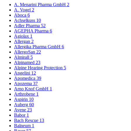
A. Menarini Pharma GmbH
2
A. Vogel
2
Aboca
6
Achselkuss
10
Adler Pharma
52
AGEPHA Pharma
6
Agiolax
1
Allergan
2
Allergika Pharma GmbH
6
AllergoSan
22
Almirall
5
Alpinamed
23
Alpine Hearing Protection
5
Angelini
12
Apomedica
39
Apozema
37
Arno Knof GmbH
1
Arthrobene
1
Aspirin
10
Auberg
60
Avene
23
Babor
1
Bach Rescue
13
Balneum
1
Bayer
57