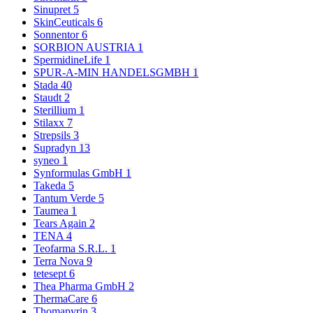
Sinupret
5
SkinCeuticals
6
Sonnentor
6
SORBION AUSTRIA
1
SpermidineLife
1
SPUR-A-MIN HANDELSGMBH
1
Stada
40
Staudt
2
Sterillium
1
Stilaxx
7
Strepsils
3
Supradyn
13
syneo
1
Synformulas GmbH
1
Takeda
5
Tantum Verde
5
Taumea
1
Tears Again
2
TENA
4
Teofarma S.R.L.
1
Terra Nova
9
tetesept
6
Thea Pharma GmbH
2
ThermaCare
6
Thomapyrin
3