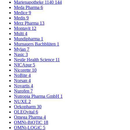
Marienapotheke 1140
144
Meda Pharma
6
Medice
9
Medis
9
Merz Pharma
13
Montavit
12
Multi
4
Mundipharma
1
Murnauers Bachblüten
1
Mylan
7
Nasic
3
Nestle Health Science
11
NICApur
5
Nicorette
10
NoBite
4
Norsan
4
Novartis
4
Nurofen
7
Nutropia Pharma GmbH
1
NUXE
2
Oekopharm
30
OLEOvital
6
Omega Pharma
4
OMNi-BiOTiC
18
OMNi-LOGiC
5