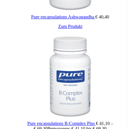
Dieser kann Zellen schädigen und die Energieproduktion
beeinträchtigen mit Folgen wie Müdigkeit und Erschöpfung, aber
auch Alterungsprozesse beschleunigen wie z.B. der Haut.
Pure encapsulations Ashwagandha
€
40,40
Schutz vor oxidativen Stress bieten Antioxidantien aus der Nahrung
Zum Produkt
wie Vitamine (z.B. Vitamin C) und sekundäre Pflanzenstoffe, sowie
körpereigene Enzyme, welche zur Funktion Spurenelemente wie
Zink, Selen und Kupfer benötigen.
Darreichungsform
: Filmtabletten
Anwendung
: Erwachsene (ab 18 Jahren): 1 Filmtablette pro Tag.
Inhaltsstoffe
Pure encapsulations B-Complex Plus
€
41,10
–
Zutaten: Vitamine B1, B2, B6, B12, C, D, Biotin, Folsäure,
€
69,30
Preisspanne: € 41,10 bis € 69,30