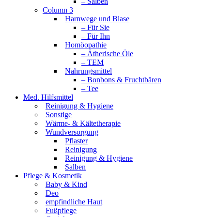
– Salben
Column 3
Harnwege und Blase
– Für Sie
– Für Ihn
Homöopathie
– Ätherische Öle
– TEM
Nahrungsmittel
– Bonbons & Fruchtbären
– Tee
Med. Hilfsmittel
Reinigung & Hygiene
Sonstige
Wärme- & Kältetherapie
Wundversorgung
Pflaster
Reinigung
Reinigung & Hygiene
Salben
Pflege & Kosmetik
Baby & Kind
Deo
empfindliche Haut
Fußpflege