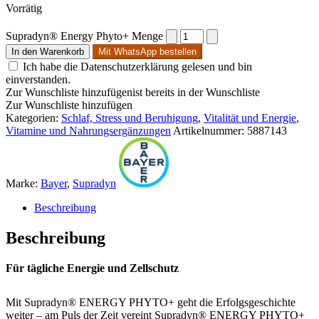
Vorrätig
Supradyn® Energy Phyto+ Menge
In den Warenkorb
Mit WhatsApp bestellen
Ich habe die Datenschutzerklärung gelesen und bin
einverstanden.
Zur Wunschliste hinzufügen
ist bereits in der Wunschliste
Zur Wunschliste hinzufügen
Kategorien:
Schlaf, Stress und Beruhigung
,
Vitalität und Energie
,
Vitamine und Nahrungsergänzungen
Artikelnummer:
5887143
Marke:
Bayer
,
Supradyn
Beschreibung
Beschreibung
Für tägliche Energie und Zellschutz
Mit Supradyn® ENERGY PHYTO+ geht die Erfolgsgeschichte
weiter – am Puls der Zeit vereint Supradyn® ENERGY PHYTO+