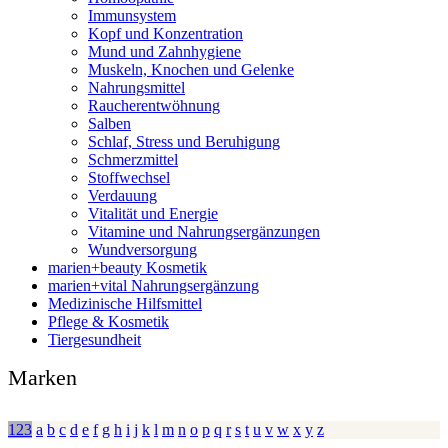
Immunsystem
Kopf und Konzentration
Mund und Zahnhygiene
Muskeln, Knochen und Gelenke
Nahrungsmittel
Raucherentwöhnung
Salben
Schlaf, Stress und Beruhigung
Schmerzmittel
Stoffwechsel
Verdauung
Vitalität und Energie
Vitamine und Nahrungsergänzungen
Wundversorgung
marien+beauty Kosmetik
marien+vital Nahrungsergänzung
Medizinische Hilfsmittel
Pflege & Kosmetik
Tiergesundheit
Marken
123
a
b
c
d
e
f
g
h
i
j
k
l
m
n
o
p
q
r
s
t
u
v
w
x
y
z