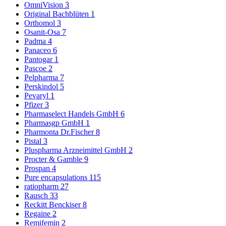
OmniVision
3
Original Bachblüten
1
Orthomol
3
Osanit-Osa
7
Padma
4
Panaceo
6
Pantogar
1
Pascoe
2
Pelpharma
7
Perskindol
5
Pevaryl
1
Pfizer
3
Pharmaselect Handels GmbH
6
Pharmasgp GmbH
1
Pharmonta Dr.Fischer
8
Pistal
3
Pluspharma Arzneimittel GmbH
2
Procter & Gamble
9
Prospan
4
Pure encapsulations
115
ratiopharm
27
Rausch
33
Reckitt Benckiser
8
Regaine
2
Remifemin
2