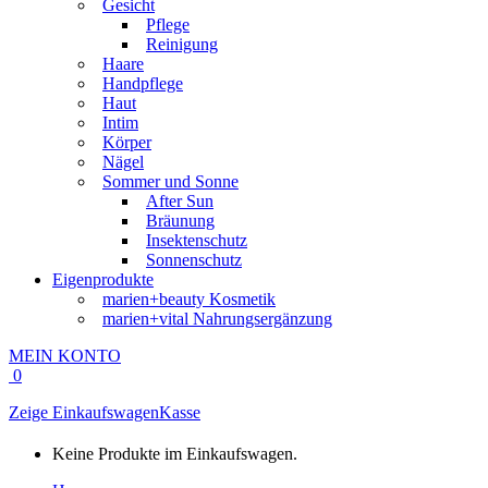
Gesicht
Pflege
Reinigung
Haare
Handpflege
Haut
Intim
Körper
Nägel
Sommer und Sonne
After Sun
Bräunung
Insektenschutz
Sonnenschutz
Eigenprodukte
marien+beauty Kosmetik
marien+vital Nahrungsergänzung
MEIN KONTO
0
Zeige Einkaufswagen
Kasse
Keine Produkte im Einkaufswagen.