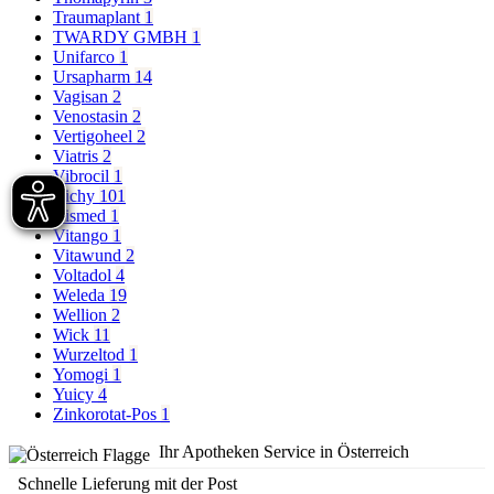
Traumaplant
1
TWARDY GMBH
1
Unifarco
1
Ursapharm
14
Vagisan
2
Venostasin
2
Vertigoheel
2
Viatris
2
Vibrocil
1
Vichy
101
Vismed
1
Vitango
1
Vitawund
2
Voltadol
4
Weleda
19
Wellion
2
Wick
11
Wurzeltod
1
Yomogi
1
Yuicy
4
Zinkorotat-Pos
1
Ihr Apotheken Service in Österreich
Schnelle Lieferung mit der Post