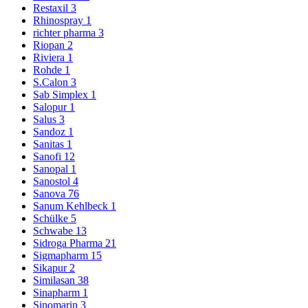
Restaxil
3
Rhinospray
1
richter pharma
3
Riopan
2
Riviera
1
Rohde
1
S.Calon
3
Sab Simplex
1
Salopur
1
Salus
3
Sandoz
1
Sanitas
1
Sanofi
12
Sanopal
1
Sanostol
4
Sanova
76
Sanum Kehlbeck
1
Schülke
5
Schwabe
13
Sidroga Pharma
21
Sigmapharm
15
Sikapur
2
Similasan
38
Sinapharm
1
Sinomarin
3