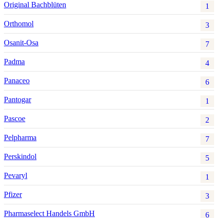
Original Bachblüten
1
Orthomol
3
Osanit-Osa
7
Padma
4
Panaceo
6
Pantogar
1
Pascoe
2
Pelpharma
7
Perskindol
5
Pevaryl
1
Pfizer
3
Pharmaselect Handels GmbH
6