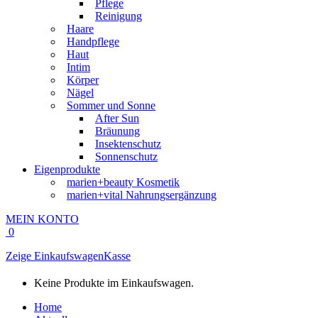
Pflege
Reinigung
Haare
Handpflege
Haut
Intim
Körper
Nägel
Sommer und Sonne
After Sun
Bräunung
Insektenschutz
Sonnenschutz
Eigenprodukte
marien+beauty Kosmetik
marien+vital Nahrungsergänzung
MEIN KONTO
0
Zeige Einkaufswagen
Kasse
Keine Produkte im Einkaufswagen.
Home