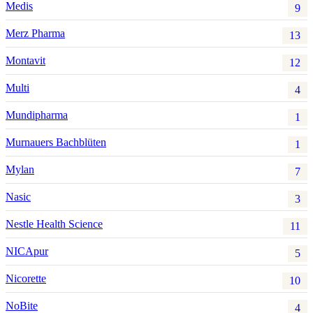
Medis
9
Merz Pharma
13
Montavit
12
Multi
4
Mundipharma
1
Murnauers Bachblüten
1
Mylan
7
Nasic
3
Nestle Health Science
11
NICApur
5
Nicorette
10
NoBite
4