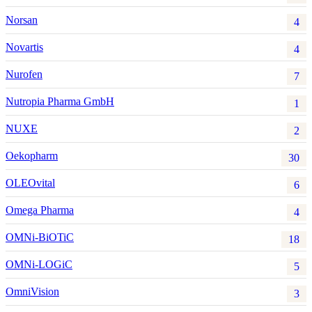
Norsan
4
Novartis
4
Nurofen
7
Nutropia Pharma GmbH
1
NUXE
2
Oekopharm
30
OLEOvital
6
Omega Pharma
4
OMNi-BiOTiC
18
OMNi-LOGiC
5
OmniVision
3