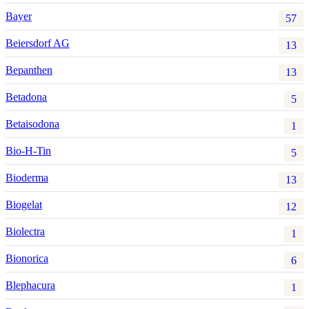
Bayer
57
Beiersdorf AG
13
Bepanthen
13
Betadona
5
Betaisodona
1
Bio-H-Tin
5
Bioderma
13
Biogelat
12
Biolectra
1
Bionorica
6
Blephacura
1