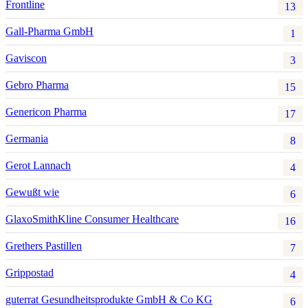
Frontline
13
Gall-Pharma GmbH
1
Gaviscon
3
Gebro Pharma
15
Genericon Pharma
17
Germania
8
Gerot Lannach
4
Gewußt wie
6
GlaxoSmithKline Consumer Healthcare
16
Grethers Pastillen
7
Grippostad
4
guterrat Gesundheitsprodukte GmbH & Co KG
6