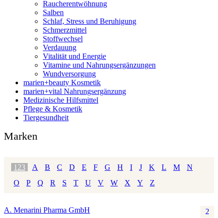
Raucherentwöhnung
Salben
Schlaf, Stress und Beruhigung
Schmerzmittel
Stoffwechsel
Verdauung
Vitalität und Energie
Vitamine und Nahrungsergänzungen
Wundversorgung
marien+beauty Kosmetik
marien+vital Nahrungsergänzung
Medizinische Hilfsmittel
Pflege & Kosmetik
Tiergesundheit
Marken
123
A
B
C
D
E
F
G
H
I
J
K
L
M
N
O
P
Q
R
S
T
U
V
W
X
Y
Z
A. Menarini Pharma GmbH
2