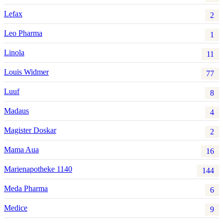
Lefax
2
Leo Pharma
1
Linola
11
Louis Widmer
77
Luuf
8
Madaus
4
Magister Doskar
2
Mama Aua
16
Marienapotheke 1140
144
Meda Pharma
6
Medice
9