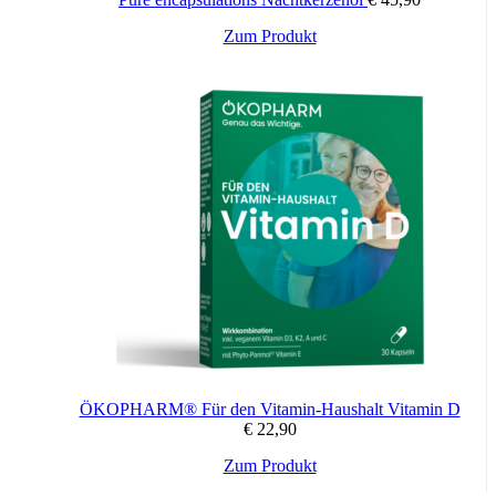
Überzugsmittel Hydroxypropylmethylcellulose, Calciumcarbonat,
Zum Produkt
Polydextrose, Talkum; Trennmittel Magnesiumsalze von
Speisefettsäuren; Überzugsmittel: Polyethylenglycol; Vitamin K2
(Menachinon); Vitamin D3 (Cholecalciferol).
Was muss beachtet werden?
Für kleine Kinder unerreichbar aufbewahren.
Anwendung bei Kindern, während der Schwangerschaft und
Stillzeit oder bei Personen, die Gerinnungshemmer einnehmen, nach
Abstimmung mit dem Arzt oder Apotheker.
Wichtige Hinweise:
Nahrungsergänzungsmittel stellen keinen Ersatz für eine
abwechslungsreiche und ausgewogene Ernährung sowie für eine
gesunde Lebensweise dar. Die angegebene empfohlene Tagesdosis
ÖKOPHARM® Für den Vitamin-Haushalt Vitamin D
nicht überschreiten. Für Kinder unerreichbar aufbewahren.
€
22,90
Zum Produkt