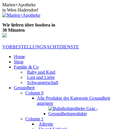
Zum
Marien+Apotheke
Inhalt
in Wien Hadersdorf
springen
Wir liefern über foodora in
30 Minuten
VORBESTELLUNG
NACHTDIENSTE
Home
Shop
Familie & Co
Baby und Kind
Lust und Liebe
Schwangerschaft
Gesundheit
Column 0
Alle Produkte der Kategorie Gesundheit
anzeigen
Column 1
Allergie