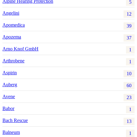
Alpine Hearing Protection
5
Angelini
12
Apomedica
39
Apozema
37
Arno Knof GmbH
1
Arthrobene
1
Aspirin
10
Auberg
60
Avene
23
Babor
1
Bach Rescue
13
Balneum
1