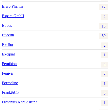
Erwo Pharma
12
Espara GmbH
2
Eubos
13
Eucerin
60
Excilor
2
Excipial
1
Femibion
4
Fenivir
2
Formoline
1
Frank&Co
3
Fresenius Kabi Austria
1