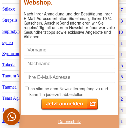
Stilaxx
7
Strepsils
3
Supradyn
13
syneo
1
Synformulas GmbH
1
Takeda
5
Tantum Verde
5
Taumea
1
Tears Again
2
TENA
4
Teofarma S.R.L.
Datenschutz
1