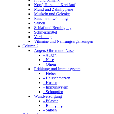
Fit und Schlank
Kopf, Herz und Kreislauf
Mund und Zahnhygiene
Muskeln und Gelenke
Raucherentwöhnung
Salben
Schlaf und Beruhigung
Schmerzmittel
Verdauung
Vitamine und Nahrungsergänzungen
Column 2
Augen, Ohren und Nase
– Augen
– Nase
– Ohren
Erkältung und Immunsystem
– Fieber
– Halsschmerzen
– Husten
– Immunsystem
– Schnupfen
Wundversorgung
– Pflaster
– Reinigung
– Salben