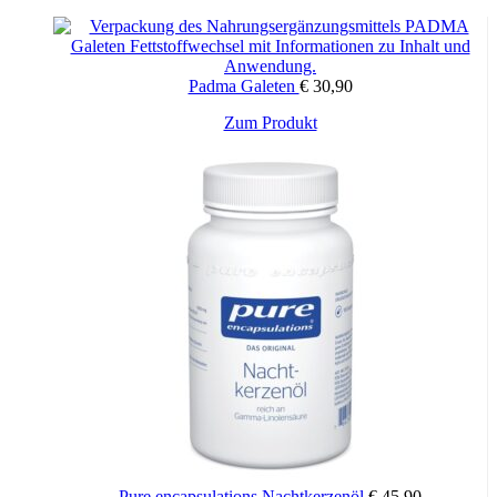
Wie soll Solarvit® Osteo eingenommen werden?
1-2 Filmtabletten täglich mit Flüssigkeit (z. B. einem Glas Wasser)
unzerkaut einnehmen.
Padma Galeten
€
30,90
Kann unabhängig von den Mahlzeiten eingenommen werden. Eine
regelmäßige Nahrungsergänzung über einen längeren Zeitraum ist
Zum Produkt
empfehlenswert.
Wie ist die genaue Zusammensetzung von Solarvit® Osteo?
Inhaltsstoffe pro 1 Filmtablette NRV* pro 2 Filmtabletten NRV*
Vitamin D3 1000 I.E.**/25 µg 500 % 2000 I.E.**/50 µg 1000 %
Vitamin K2 50 µg 67 % 100 µg 134 %
Kalzium 250 mg 31 % 500 mg 63 %
* NRV= Referenzmenge für die tägliche Zufuhr
** I. E. = Internationale Einheiten
Zutaten:
Calciumcarbonat; Calciumcitrat; Füllstoff
Hydroxypropylmethylcellulose, vernetzte
Natriumcarboxymethylcellulose; Trennmittel Siliciumdioxid;
Pure encapsulations Nachtkerzenöl
€
45,90