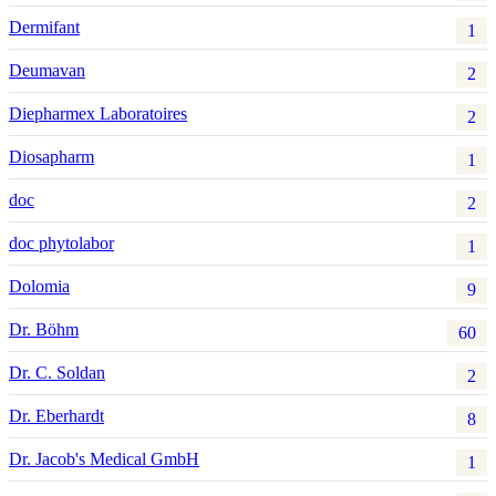
Dermifant
1
Deumavan
2
Diepharmex Laboratoires
2
Diosapharm
1
doc
2
doc phytolabor
1
Dolomia
9
Dr. Böhm
60
Dr. C. Soldan
2
Dr. Eberhardt
8
Dr. Jacob's Medical GmbH
1