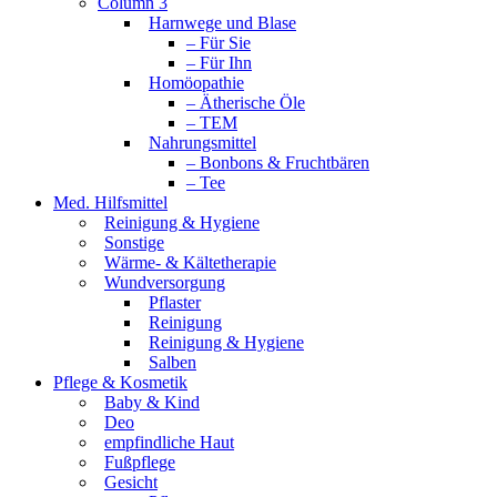
Column 3
Harnwege und Blase
– Für Sie
– Für Ihn
Homöopathie
– Ätherische Öle
– TEM
Nahrungsmittel
– Bonbons & Fruchtbären
– Tee
Med. Hilfsmittel
Reinigung & Hygiene
Sonstige
Wärme- & Kältetherapie
Wundversorgung
Pflaster
Reinigung
Reinigung & Hygiene
Salben
Pflege & Kosmetik
Baby & Kind
Deo
empfindliche Haut
Fußpflege
Gesicht