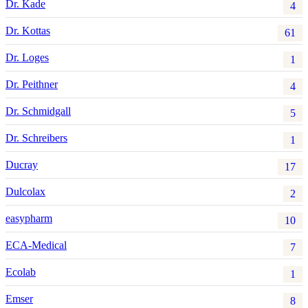
Dr. Kade
4
Dr. Kottas
61
Dr. Loges
1
Dr. Peithner
4
Dr. Schmidgall
5
Dr. Schreibers
1
Ducray
17
Dulcolax
2
easypharm
10
ECA-Medical
7
Ecolab
1
Emser
8