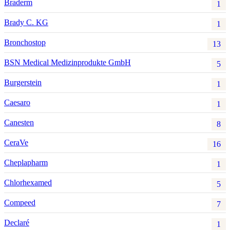
Braderm
1
Brady C. KG
1
Bronchostop
13
BSN Medical Medizinprodukte GmbH
5
Burgerstein
1
Caesaro
1
Canesten
8
CeraVe
16
Cheplapharm
1
Chlorhexamed
5
Compeed
7
Declaré
1