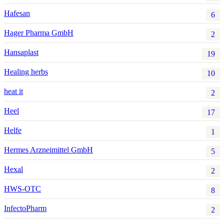
Hafesan
6
Hager Pharma GmbH
2
Hansaplast
19
Healing herbs
10
heat it
2
Heel
17
Helfe
1
Hermes Arzneimittel GmbH
5
Hexal
2
HWS-OTC
8
InfectoPharm
2