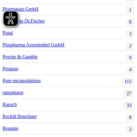
Pharmasgp GmbH
1
Pharmonta Dr.Fischer
8
Pistal
3
Pluspharma Arzneimittel GmbH
2
Procter & Gamble
9
Prospan
4
Pure encapsulations
115
ratiopharm
27
Rausch
33
Reckitt Benckiser
8
Regaine
2