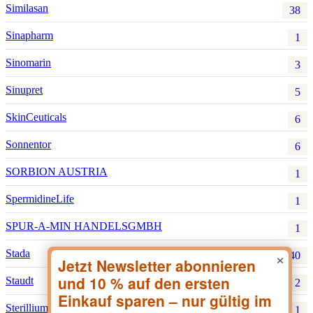
Similasan
38
Sinapharm
1
Sinomarin
3
Sinupret
5
SkinCeuticals
6
Sonnentor
6
SORBION AUSTRIA
1
SpermidineLife
1
SPUR-A-MIN HANDELSGMBH
1
×
Stada
40
Staudt
2
Sterillium
1