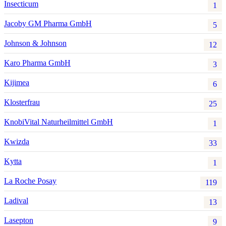
Insecticum
1
Jacoby GM Pharma GmbH
5
Johnson & Johnson
12
Karo Pharma GmbH
3
Kijimea
6
Klosterfrau
25
KnobiVital Naturheilmittel GmbH
1
Kwizda
33
Kytta
1
La Roche Posay
119
Ladival
13
Lasepton
9