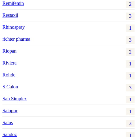
Remifemin
2
Restaxil
3
Rhinospray
1
richter pharma
3
Riopan
2
Riviera
1
Rohde
1
S.Calon
3
Sab Simplex
1
Salopur
1
Salus
3
Sandoz
1