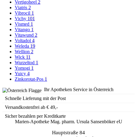
Vertigoheel
2
Viatris
2
Vibrocil
1
Vichy
101
Vismed
1
Vitango
1
Vitawund
2
Voltadol
4
Weleda
19
Wellion
2
Wick
11
Wurzeltod
1
Yomogi
1
Yuicy
4
Zinkorotat-Pos
1
Ihr Apotheken Service in Österreich
Schnelle Lieferung mit der Post
Versandkostenfrei ab € 49,-
Sicher bezahlen per Kreditkarte
Marien-Apotheke Mag. pharm. Ursula Sansenböker eU
Hauptstraße 84