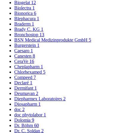
Biogelat
12
Biolectra
1
Bionorica
6
Blephacura
1
Braderm
1
Brady C. KG
1
Bronchostop
13
BSN Medical Medizinprodukte GmbH
5
Burgerstein
1
Caesaro
1
Canesten
8
CeraVe
16
Cheplapharm
1
Chlorhexamed
5
Compeed
7
Declaré
1
Dermifant
1
Deumavan
2
Diepharmex Laboratoires
2
Diosapharm
1
doc
2
doc phytolabor
1
Dolomia
9
Dr. Böhm
60
Dr. C. Soldan
2