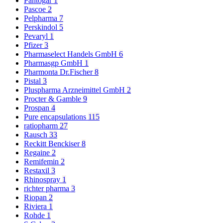
Pantogar
1
Pascoe
2
Pelpharma
7
Perskindol
5
Pevaryl
1
Pfizer
3
Pharmaselect Handels GmbH
6
Pharmasgp GmbH
1
Pharmonta Dr.Fischer
8
Pistal
3
Pluspharma Arzneimittel GmbH
2
Procter & Gamble
9
Prospan
4
Pure encapsulations
115
ratiopharm
27
Rausch
33
Reckitt Benckiser
8
Regaine
2
Remifemin
2
Restaxil
3
Rhinospray
1
richter pharma
3
Riopan
2
Riviera
1
Rohde
1