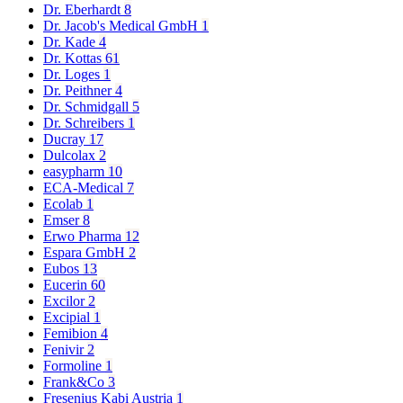
Dr. Eberhardt
8
Dr. Jacob's Medical GmbH
1
Dr. Kade
4
Dr. Kottas
61
Dr. Loges
1
Dr. Peithner
4
Dr. Schmidgall
5
Dr. Schreibers
1
Ducray
17
Dulcolax
2
easypharm
10
ECA-Medical
7
Ecolab
1
Emser
8
Erwo Pharma
12
Espara GmbH
2
Eubos
13
Eucerin
60
Excilor
2
Excipial
1
Femibion
4
Fenivir
2
Formoline
1
Frank&Co
3
Fresenius Kabi Austria
1