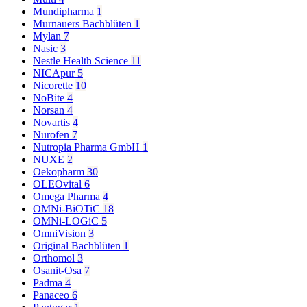
Mundipharma
1
Murnauers Bachblüten
1
Mylan
7
Nasic
3
Nestle Health Science
11
NICApur
5
Nicorette
10
NoBite
4
Norsan
4
Novartis
4
Nurofen
7
Nutropia Pharma GmbH
1
NUXE
2
Oekopharm
30
OLEOvital
6
Omega Pharma
4
OMNi-BiOTiC
18
OMNi-LOGiC
5
OmniVision
3
Original Bachblüten
1
Orthomol
3
Osanit-Osa
7
Padma
4
Panaceo
6