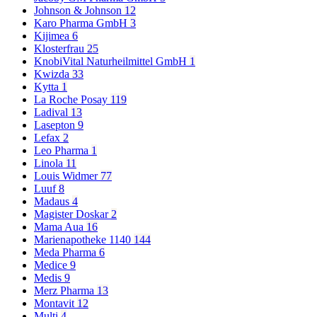
Johnson & Johnson
12
Karo Pharma GmbH
3
Kijimea
6
Klosterfrau
25
KnobiVital Naturheilmittel GmbH
1
Kwizda
33
Kytta
1
La Roche Posay
119
Ladival
13
Lasepton
9
Lefax
2
Leo Pharma
1
Linola
11
Louis Widmer
77
Luuf
8
Madaus
4
Magister Doskar
2
Mama Aua
16
Marienapotheke 1140
144
Meda Pharma
6
Medice
9
Medis
9
Merz Pharma
13
Montavit
12
Multi
4