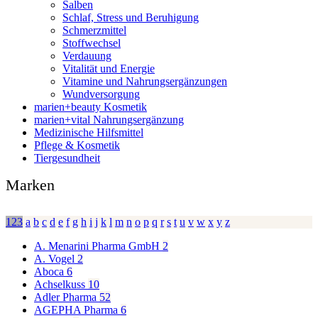
Salben
Schlaf, Stress und Beruhigung
Schmerzmittel
Stoffwechsel
Verdauung
Vitalität und Energie
Vitamine und Nahrungsergänzungen
Wundversorgung
marien+beauty Kosmetik
marien+vital Nahrungsergänzung
Medizinische Hilfsmittel
Pflege & Kosmetik
Tiergesundheit
Marken
123
a
b
c
d
e
f
g
h
i
j
k
l
m
n
o
p
q
r
s
t
u
v
w
x
y
z
A. Menarini Pharma GmbH
2
A. Vogel
2
Aboca
6
Achselkuss
10
Adler Pharma
52
AGEPHA Pharma
6