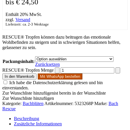
bis € 24,50
Enthält 20% MwSt.
zzgl.
Versand
Lieferzeit: ca. 2-3 Werktage
RESCUE® Tropfen können dazu beitragen das emotionale
Wohlbefinden zu steigern und in schwierigen Situationen helfen,
gelassener zu sein.
Packungsinhalt:
Zurücksetzen
RESCUE® Tropfen Menge
In den Warenkorb
Mit WhatsApp bestellen
Ich habe die Datenschutzerklärung gelesen und bin
einverstanden.
Zur Wunschliste hinzufügen
ist bereits in der Wunschliste
Zur Wunschliste hinzufügen
Kategorie:
Bachblüten
Artikelnummer:
5323268P
Marke:
Bach
Rescue
Beschreibung
Zusätzliche Informationen