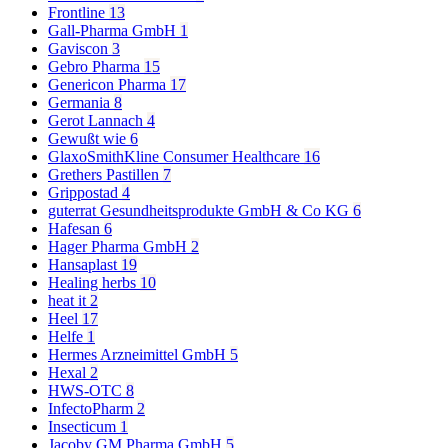
Frontline
13
Gall-Pharma GmbH
1
Gaviscon
3
Gebro Pharma
15
Genericon Pharma
17
Germania
8
Gerot Lannach
4
Gewußt wie
6
GlaxoSmithKline Consumer Healthcare
16
Grethers Pastillen
7
Grippostad
4
guterrat Gesundheitsprodukte GmbH & Co KG
6
Hafesan
6
Hager Pharma GmbH
2
Hansaplast
19
Healing herbs
10
heat it
2
Heel
17
Helfe
1
Hermes Arzneimittel GmbH
5
Hexal
2
HWS-OTC
8
InfectoPharm
2
Insecticum
1
Jacoby GM Pharma GmbH
5