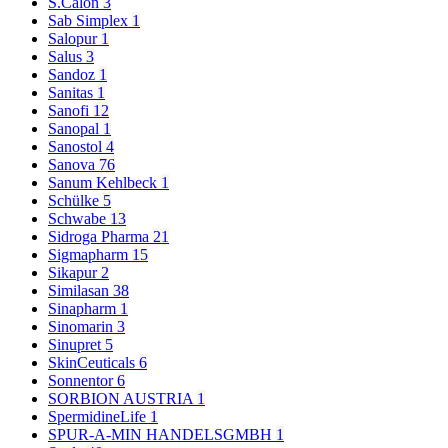
S.Calon
3
Sab Simplex
1
Salopur
1
Salus
3
Sandoz
1
Sanitas
1
Sanofi
12
Sanopal
1
Sanostol
4
Sanova
76
Sanum Kehlbeck
1
Schülke
5
Schwabe
13
Sidroga Pharma
21
Sigmapharm
15
Sikapur
2
Similasan
38
Sinapharm
1
Sinomarin
3
Sinupret
5
SkinCeuticals
6
Sonnentor
6
SORBION AUSTRIA
1
SpermidineLife
1
SPUR-A-MIN HANDELSGMBH
1