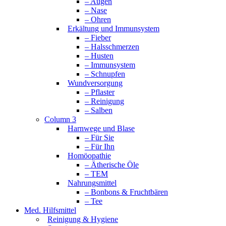
– Augen
– Nase
– Ohren
Erkältung und Immunsystem
– Fieber
– Halsschmerzen
– Husten
– Immunsystem
– Schnupfen
Wundversorgung
– Pflaster
– Reinigung
– Salben
Column 3
Harnwege und Blase
– Für Sie
– Für Ihn
Homöopathie
– Ätherische Öle
– TEM
Nahrungsmittel
– Bonbons & Fruchtbären
– Tee
Med. Hilfsmittel
Reinigung & Hygiene