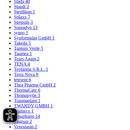
Stada
40
Staudt
2
Sterillium
1
Stilaxx
7
Strepsils
3
Supradyn
13
syneo
1
Synformulas GmbH
1
Takeda
5
Tantum Verde
5
Taumea
1
Tears Again
2
TENA
4
Teofarma S.R.L.
1
Terra Nova
9
tetesept
6
Thea Pharma GmbH
2
ThermaCare
6
Thomapyrin
3
Traumaplant
1
TWARDY GMBH
1
Unifarco
1
Ursapharm
14
Vagisan
2
Venostasin
2