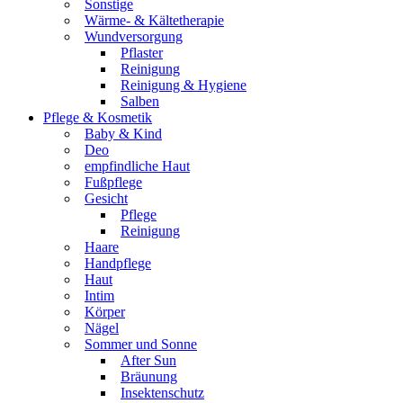
Sonstige
Wärme- & Kältetherapie
Wundversorgung
Pflaster
Reinigung
Reinigung & Hygiene
Salben
Pflege & Kosmetik
Baby & Kind
Deo
empfindliche Haut
Fußpflege
Gesicht
Pflege
Reinigung
Haare
Handpflege
Haut
Intim
Körper
Nägel
Sommer und Sonne
After Sun
Bräunung
Insektenschutz