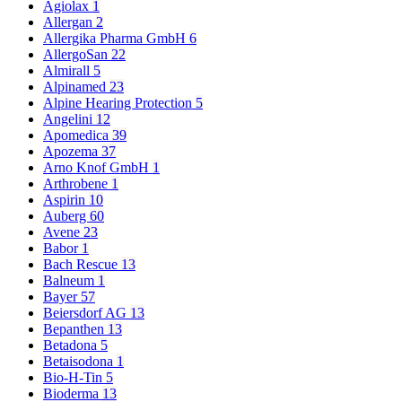
Agiolax
1
Allergan
2
Allergika Pharma GmbH
6
AllergoSan
22
Almirall
5
Alpinamed
23
Alpine Hearing Protection
5
Angelini
12
Apomedica
39
Apozema
37
Arno Knof GmbH
1
Arthrobene
1
Aspirin
10
Auberg
60
Avene
23
Babor
1
Bach Rescue
13
Balneum
1
Bayer
57
Beiersdorf AG
13
Bepanthen
13
Betadona
5
Betaisodona
1
Bio-H-Tin
5
Bioderma
13