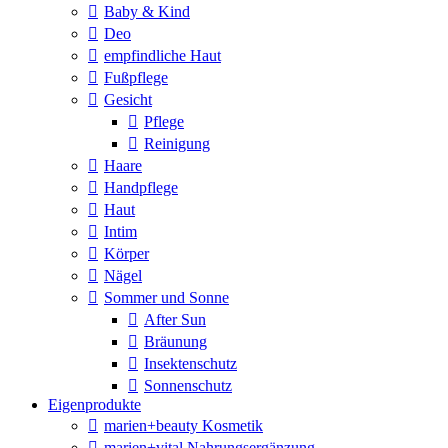
Baby & Kind
Deo
empfindliche Haut
Fußpflege
Gesicht
Pflege
Reinigung
Haare
Handpflege
Haut
Intim
Körper
Nägel
Sommer und Sonne
After Sun
Bräunung
Insektenschutz
Sonnenschutz
Eigenprodukte
marien+beauty Kosmetik
marien+vital Nahrungsergänzung