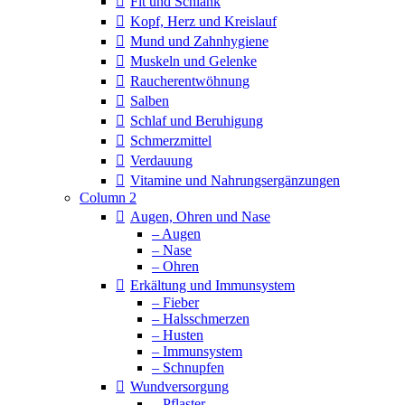
Fit und Schlank
Kopf, Herz und Kreislauf
Mund und Zahnhygiene
Muskeln und Gelenke
Raucherentwöhnung
Salben
Schlaf und Beruhigung
Schmerzmittel
Verdauung
Vitamine und Nahrungsergänzungen
Column 2
Augen, Ohren und Nase
– Augen
– Nase
– Ohren
Erkältung und Immunsystem
– Fieber
– Halsschmerzen
– Husten
– Immunsystem
– Schnupfen
Wundversorgung
– Pflaster