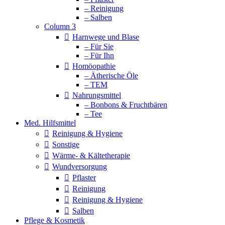
– Reinigung
– Salben
Column 3
Harnwege und Blase
– Für Sie
– Für Ihn
Homöopathie
– Ätherische Öle
– TEM
Nahrungsmittel
– Bonbons & Fruchtbären
– Tee
Med. Hilfsmittel
Reinigung & Hygiene
Sonstige
Wärme- & Kältetherapie
Wundversorgung
Pflaster
Reinigung
Reinigung & Hygiene
Salben
Pflege & Kosmetik