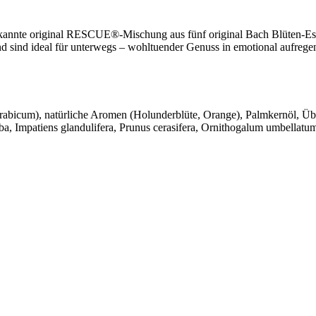
ekannte original RESCUE®-Mischung aus fünf original Bach Blüten-E
sind ideal für unterwegs – wohltuender Genuss in emotional aufregen
i Arabicum), natürliche Aromen (Holunderblüte, Orange), Palmkernöl, Ü
mpatiens glandulifera, Prunus cerasifera, Ornithogalum umbellatum