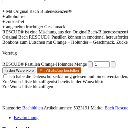
+ Mit Original Bach-Blütenessenzen®
+ alkoholfrei
+ zuckerfrei
+ angenehm fruchtiger Geschmack
RESCUE® ist eine Mischung aus den OriginalBach-Blütenessenzen®: 
Original Bach RESCUE® Pastillen können in emotional herausfordern
Bonbons zum Lutschen mit Orange – Holunder – Geschmack. Zuckerf
Vorrätig
RESCUE® Pastillen Orange-Holunder Menge
In den Warenkorb
Mit WhatsApp bestellen
Ich habe die Datenschutzerklärung gelesen und bin einverstanden
Zur Wunschliste hinzufügen
ist bereits in der Wunschliste
Zur Wunschliste hinzufügen
Kategorie:
Bachblüten
Artikelnummer:
5323191
Marke:
Bach Rescu
Beschreibung