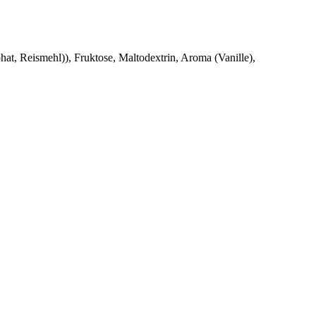
at, Reismehl)), Fruktose, Maltodextrin, Aroma (Vanille),
ubereitung der Tropfen empfehlen wir Ihnen, die Leerflasche bis
Danach gründlich schütteln, damit sich das Pulver gut vermengt.
ernativ können Sie 1 ml von OLEOvital® EISEN JUNIOR einer
zu reinigen.