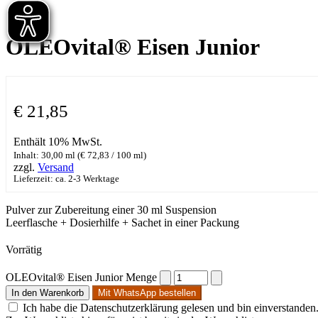
OLEOvital® Eisen Junior
€
21,85
Enthält 10% MwSt.
Inhalt: 30,00 ml (
€
72,83
/ 100 ml)
zzgl.
Versand
Lieferzeit: ca. 2-3 Werktage
Pulver zur Zubereitung einer 30 ml Suspension
Leerflasche + Dosierhilfe + Sachet in einer Packung
Vorrätig
OLEOvital® Eisen Junior Menge
In den Warenkorb
Mit WhatsApp bestellen
Ich habe die Datenschutzerklärung gelesen und bin einverstanden