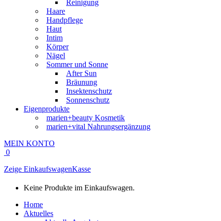
Reinigung
Haare
Handpflege
Haut
Intim
Körper
Nägel
Sommer und Sonne
After Sun
Bräunung
Insektenschutz
Sonnenschutz
Eigenprodukte
marien+beauty Kosmetik
marien+vital Nahrungsergänzung
MEIN KONTO
0
Zeige Einkaufswagen
Kasse
Keine Produkte im Einkaufswagen.
Home
Aktuelles