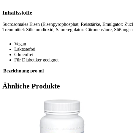
Inhaltsstoffe
Sucrosomales Eisen (Eisenpyrophosphat, Reisstärke, Emulgator: Zucke
Trennmittel: Siliciumdioxid, Säureregulator: Citronensäure, Süßungsmi
Vegan
Laktosefrei
Glutenfrei
Für Diabetiker geeignet
Bezeichnung
pro ml
Eisen
7 mg
Ähnliche Produkte
Anwendung
OLEOvital® EISEN JUNIOR bietet Ihnen die Flexibilität, sie zu jede
zur Markierung mit 30 ml Leitungswasser (optional: abgekochtes, abg
Verwenden Sie die beigepackte Dosierhilfe, um 1 ml der Eisen Tro
Flüssigkeit beimengen und trinken.
Vor jedem Gebrauch gut schütt
Täglich empfohlene Verzehrmenge: 1 ml