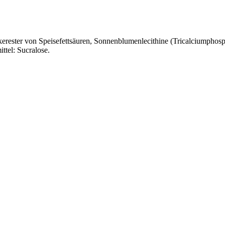
rester von Speisefettsäuren, Sonnenblumenlecithine (Tricalciumphosph
ttel: Sucralose.
r Tageszeit und unabhängig von den Mahlzeiten einzunehmen. Für die Z
ekühltes Wasser) zu füllen und anschließend das Pulver hinzuzufügen. 
pfen zu entnehmen und diese direkt in den Mund zu verabreichen. Alt
eln.
Wir empfehlen die Dosierhilfe nach jeder Anwendung mit Wasser 