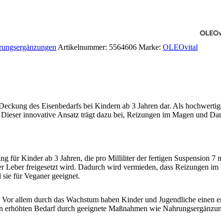
rungsergänzungen
Artikelnummer:
5564606
Marke:
OLEOvital
kung des Eisenbedarfs bei Kindern ab 3 Jahren dar. Als hochwertiges 
rd. Dieser innovative Ansatz trägt dazu bei, Reizungen im Magen und Da
 Kinder ab 3 Jahren, die pro Milliliter der fertigen Suspension 7 m
in der Leber freigesetzt wird. Dadurch wird vermieden, dass Reizungen i
 sie für Veganer geeignet.
n. Vor allem durch das Wachstum haben Kinder und Jugendliche einen er
 den erhöhten Bedarf durch geeignete Maßnahmen wie Nahrungsergänzung