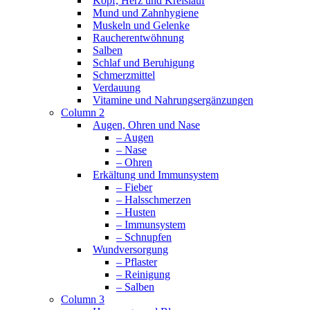
Kopf, Herz und Kreislauf
Mund und Zahnhygiene
Muskeln und Gelenke
Raucherentwöhnung
Salben
Schlaf und Beruhigung
Schmerzmittel
Verdauung
Vitamine und Nahrungsergänzungen
Column 2
Augen, Ohren und Nase
– Augen
– Nase
– Ohren
Erkältung und Immunsystem
– Fieber
– Halsschmerzen
– Husten
– Immunsystem
– Schnupfen
Wundversorgung
– Pflaster
– Reinigung
– Salben
Column 3