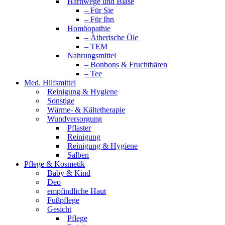
Harnwege und Blase
– Für Sie
– Für Ihn
Homöopathie
– Ätherische Öle
– TEM
Nahrungsmittel
– Bonbons & Fruchtbären
– Tee
Med. Hilfsmittel
Reinigung & Hygiene
Sonstige
Wärme- & Kältetherapie
Wundversorgung
Pflaster
Reinigung
Reinigung & Hygiene
Salben
Pflege & Kosmetik
Baby & Kind
Deo
empfindliche Haut
Fußpflege
Gesicht
Pflege