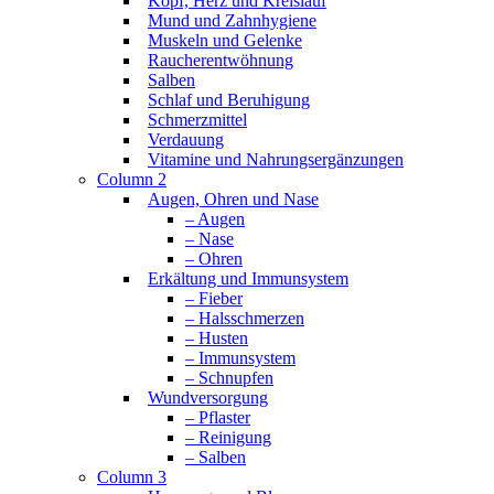
Kopf, Herz und Kreislauf
Mund und Zahnhygiene
Muskeln und Gelenke
Raucherentwöhnung
Salben
Schlaf und Beruhigung
Schmerzmittel
Verdauung
Vitamine und Nahrungsergänzungen
Column 2
Augen, Ohren und Nase
– Augen
– Nase
– Ohren
Erkältung und Immunsystem
– Fieber
– Halsschmerzen
– Husten
– Immunsystem
– Schnupfen
Wundversorgung
– Pflaster
– Reinigung
– Salben
Column 3