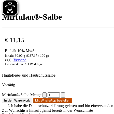
Mirfulan®-Salbe
€
11,15
Enthält 10% MwSt.
Inhalt: 30,00 g (
€
37,17
/ 100 g)
zzgl.
Versand
Lieferzeit: ca. 2-3 Werktage
Hautpflege- und Hautschutzsalbe
Vorrätig
Mirfulan®-Salbe Menge
In den Warenkorb
Mit WhatsApp bestellen
Ich habe die Datenschutzerklärung gelesen und bin einverstanden
Zur Wunschliste hinzufügen
ist bereits in der Wunschliste