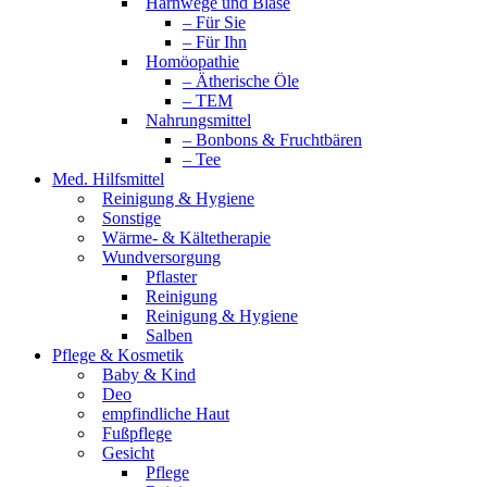
Harnwege und Blase
– Für Sie
– Für Ihn
Homöopathie
– Ätherische Öle
– TEM
Nahrungsmittel
– Bonbons & Fruchtbären
– Tee
Med. Hilfsmittel
Reinigung & Hygiene
Sonstige
Wärme- & Kältetherapie
Wundversorgung
Pflaster
Reinigung
Reinigung & Hygiene
Salben
Pflege & Kosmetik
Baby & Kind
Deo
empfindliche Haut
Fußpflege
Gesicht
Pflege