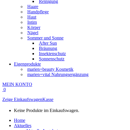
Reinigung
Haare
Handpflege
Haut
Intim
Körper
Nägel
Sommer und Sonne
After Sun
Bräunung
Insektenschutz
Sonnenschutz
Eigenprodukte
marien+beauty Kosmetik
marien+vital Nahrungsergänzung
MEIN KONTO
0
Zeige Einkaufswagen
Kasse
Keine Produkte im Einkaufswagen.
Home
Aktuelles