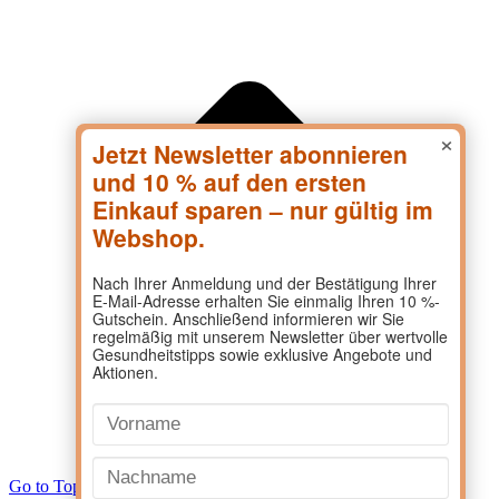
×
Go to Top