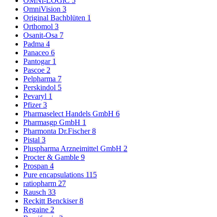
OMNi-LOGiC
5
OmniVision
3
Original Bachblüten
1
Orthomol
3
Osanit-Osa
7
Padma
4
Panaceo
6
Pantogar
1
Pascoe
2
Pelpharma
7
Perskindol
5
Pevaryl
1
Pfizer
3
Pharmaselect Handels GmbH
6
Pharmasgp GmbH
1
Pharmonta Dr.Fischer
8
Pistal
3
Pluspharma Arzneimittel GmbH
2
Procter & Gamble
9
Prospan
4
Pure encapsulations
115
ratiopharm
27
Rausch
33
Reckitt Benckiser
8
Regaine
2