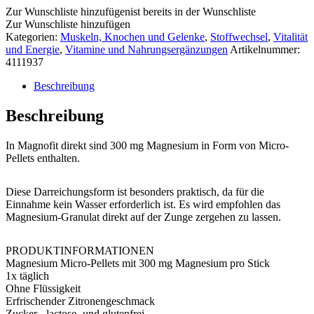
Zur Wunschliste hinzufügen
ist bereits in der Wunschliste
Zur Wunschliste hinzufügen
Kategorien:
Muskeln, Knochen und Gelenke
,
Stoffwechsel
,
Vitalität
und Energie
,
Vitamine und Nahrungsergänzungen
Artikelnummer:
4111937
Beschreibung
Beschreibung
In Magnofit direkt sind 300 mg Magnesium in Form von Micro-
Pellets enthalten.
Diese Darreichungsform ist besonders praktisch, da für die
Einnahme kein Wasser erforderlich ist. Es wird empfohlen das
Magnesium-Granulat direkt auf der Zunge zergehen zu lassen.
PRODUKTINFORMATIONEN
Magnesium Micro-Pellets mit 300 mg Magnesium pro Stick
1x täglich
Ohne Flüssigkeit
Erfrischender Zitronengeschmack
Zucker-, lactose- und glutenfrei