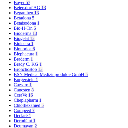
Bayer
57
Beiersdorf AG
13
Bepanthen
13
Betadona
5
Betaisodona
1
Bio-H-Tin
5
Bioderma
13
Biogelat
12
Biolectra
1
Bionorica
6
Blephacura
1
Braderm
1
Brady C. KG
1
Bronchostop
13
BSN Medical Medizinprodukte GmbH
5
Burgerstein
1
Caesaro
1
Canesten
8
CeraVe
16
Cheplapharm
1
Chlorhexamed
5
Compeed
7
Declaré
1
Dermifant
1
Deumavan
2