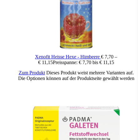
übermäßigem Verzehr abführend wirken.
Wichtige Hinweise:
Nahrungsergänzungsmittel stellen keinen Ersatz für eine
abwechslungsreiche und ausgewogene Ernährung sowie für eine
gesunde Lebensweise dar. Die angegebene empfohlene Tagesdosis
nicht überschreiten. Für Kinder unerreichbar aufbewahren.
Xenofit Heisse Hexe - Himbeere
€
7,70
–
€
11,15
Preisspanne: € 7,70 bis € 11,15
Zum Produkt
Dieses Produkt weist mehrere Varianten auf.
Die Optionen können auf der Produktseite gewählt werden