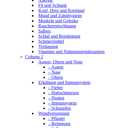
Allergie
Fit und Schlank
Kopf, Herz und Kreislauf
Mund und Zahnhygiene
Muskeln und Gelenke
Raucherentwöhnung
Salben
Schlaf und Beruhigung
Schmerzmittel
Verdauung
Vitamine und Nahrungsergänzungen
Column 2
Augen, Ohren und Nase
– Augen
– Nase
– Ohren
Erkältung und Immunsystem
– Fieber
– Halsschmerzen
– Husten
– Immunsystem
– Schnupfen
Wundversorgung
– Pflaster
– Reinigung