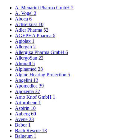
A. Menarini Pharma GmbH
2
A. Vogel
2
Aboca
6
Achselkuss
10
Adler Pharma
52
AGEPHA Pharma
6
Agiolax
1
Allergan
2
Allergika Pharma GmbH
6
AllergoSan
22
Almirall
5
Alpinamed
23
Alpine Hearing Protection
5
Angelini
12
Apomedica
39
Apozema
37
Arno Knof GmbH
1
Arthrobene
1
Aspirin
10
Auberg
60
Avene
23
Babor
1
Bach Rescue
13
Balneum
1