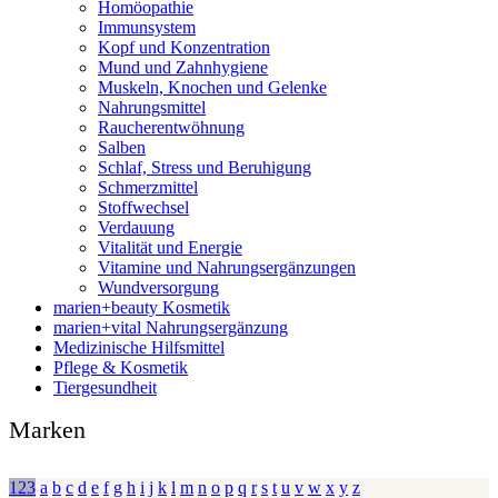
Homöopathie
Immunsystem
Kopf und Konzentration
Mund und Zahnhygiene
Muskeln, Knochen und Gelenke
Nahrungsmittel
Raucherentwöhnung
Salben
Schlaf, Stress und Beruhigung
Schmerzmittel
Stoffwechsel
Verdauung
Vitalität und Energie
Vitamine und Nahrungsergänzungen
Wundversorgung
marien+beauty Kosmetik
marien+vital Nahrungsergänzung
Medizinische Hilfsmittel
Pflege & Kosmetik
Tiergesundheit
Marken
123
a
b
c
d
e
f
g
h
i
j
k
l
m
n
o
p
q
r
s
t
u
v
w
x
y
z