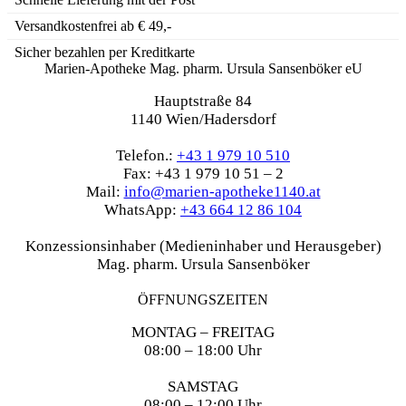
Versandkostenfrei ab € 49,-
Sicher bezahlen per Kreditkarte
Marien-Apotheke Mag. pharm. Ursula Sansenböker eU
Hauptstraße 84
1140 Wien/Hadersdorf
Telefon.:
+43 1 979 10 510
Fax: +43 1 979 10 51 – 2
Mail:
info@marien-apotheke1140.at
WhatsApp:
+43 664 12 86 104
Konzessionsinhaber (Medieninhaber und Herausgeber)
Mag. pharm. Ursula Sansenböker
ÖFFNUNGSZEITEN
MONTAG – FREITAG
08:00 – 18:00 Uhr
SAMSTAG
08:00 – 12:00 Uhr