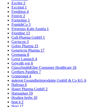
Excilor
2
Excipial
1
Femibion
4
Fenivir
2
Formoline
1
Frank&Co
3
Fresenius Kabi Austria
1
Frontline
13
Gall-Pharma GmbH
1
Gaviscon
3
Gebro Pharma
15
Genericon Pharma
17
Germania
8
Gerot Lannach
4
Gewußt wie
6
GlaxoSmithKline Consumer Healthcare
16
Grethers Pastillen
7
Grippostad
4
guterrat Gesundheitsprodukte GmbH & Co KG
6
Hafesan
6
Hager Pharma GmbH
2
Hansaplast
19
Healing herbs
10
heat it
2
Heel
17