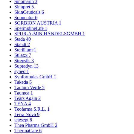
Sinomarin
3
Sinupret
5
SkinCeuticals
6
Sonnentor
6
SORBION AUSTRIA
1
SpermidineLife
1
SPUR-A-MIN HANDELSGMBH
1
Stada
40
Staudt
2
Sterillium
1
Stilaxx
7
Strepsils
3
Supradyn
13
syneo
1
Synformulas GmbH
1
Takeda
5
Tantum Verde
5
Taumea
1
Tears Again
2
TENA
4
Teofarma S.R.L.
1
Terra Nova
9
tetesept
6
Thea Pharma GmbH
2
ThermaCare
6