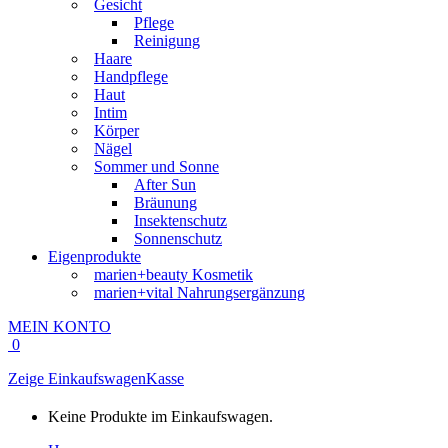
Gesicht
Pflege
Reinigung
Haare
Handpflege
Haut
Intim
Körper
Nägel
Sommer und Sonne
After Sun
Bräunung
Insektenschutz
Sonnenschutz
Eigenprodukte
marien+beauty Kosmetik
marien+vital Nahrungsergänzung
MEIN KONTO
0
Zeige Einkaufswagen
Kasse
Keine Produkte im Einkaufswagen.