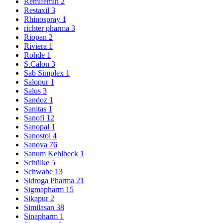
Remifemin
2
Restaxil
3
Rhinospray
1
richter pharma
3
Riopan
2
Riviera
1
Rohde
1
S.Calon
3
Sab Simplex
1
Salopur
1
Salus
3
Sandoz
1
Sanitas
1
Sanofi
12
Sanopal
1
Sanostol
4
Sanova
76
Sanum Kehlbeck
1
Schülke
5
Schwabe
13
Sidroga Pharma
21
Sigmapharm
15
Sikapur
2
Similasan
38
Sinapharm
1