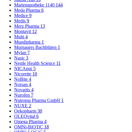
Marienapotheke 1140
144
Meda Pharma
6
Medice
9
Medis
9
Merz Pharma
13
Montavit
12
Multi
4
Mundipharma
1
Murnauers Bachblüten
1
Mylan
7
Nasic
3
Nestle Health Science
11
NICApur
5
Nicorette
10
NoBite
4
Norsan
4
Novartis
4
Nurofen
7
Nutropia Pharma GmbH
1
NUXE
2
Oekopharm
30
OLEOvital
6
Omega Pharma
4
OMNi-BiOTiC
18