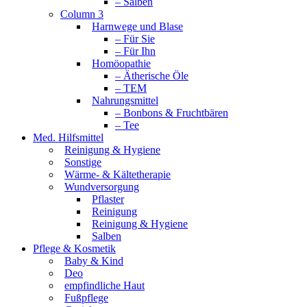
– Salben
Column 3
Harnwege und Blase
– Für Sie
– Für Ihn
Homöopathie
– Ätherische Öle
– TEM
Nahrungsmittel
– Bonbons & Fruchtbären
– Tee
Med. Hilfsmittel
Reinigung & Hygiene
Sonstige
Wärme- & Kältetherapie
Wundversorgung
Pflaster
Reinigung
Reinigung & Hygiene
Salben
Pflege & Kosmetik
Baby & Kind
Deo
empfindliche Haut
Fußpflege