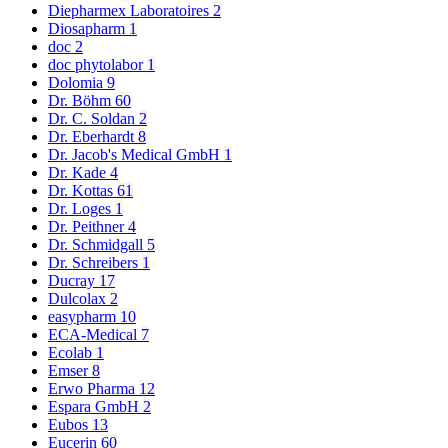
Diepharmex Laboratoires
2
Diosapharm
1
doc
2
doc phytolabor
1
Dolomia
9
Dr. Böhm
60
Dr. C. Soldan
2
Dr. Eberhardt
8
Dr. Jacob's Medical GmbH
1
Dr. Kade
4
Dr. Kottas
61
Dr. Loges
1
Dr. Peithner
4
Dr. Schmidgall
5
Dr. Schreibers
1
Ducray
17
Dulcolax
2
easypharm
10
ECA-Medical
7
Ecolab
1
Emser
8
Erwo Pharma
12
Espara GmbH
2
Eubos
13
Eucerin
60