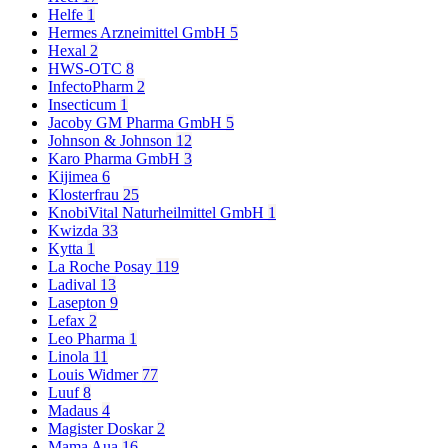
Helfe
1
Hermes Arzneimittel GmbH
5
Hexal
2
HWS-OTC
8
InfectoPharm
2
Insecticum
1
Jacoby GM Pharma GmbH
5
Johnson & Johnson
12
Karo Pharma GmbH
3
Kijimea
6
Klosterfrau
25
KnobiVital Naturheilmittel GmbH
1
Kwizda
33
Kytta
1
La Roche Posay
119
Ladival
13
Lasepton
9
Lefax
2
Leo Pharma
1
Linola
11
Louis Widmer
77
Luuf
8
Madaus
4
Magister Doskar
2
Mama Aua
16