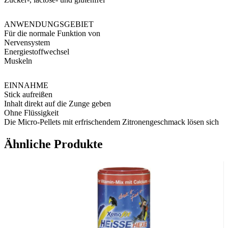
ANWENDUNGSGEBIET
Für die normale Funktion von
Nervensystem
Energiestoffwechsel
Muskeln
EINNAHME
Stick aufreißen
Inhalt direkt auf die Zunge geben
Ohne Flüssigkeit
Die Micro-Pellets mit erfrischendem Zitronengeschmack lösen sich
in Sekundenschnelle auf
Ähnliche Produkte
ZUSAMMENSETZUNG
Magnesiumoxid, Säuerungsmittel: Mono-Natriumcitrat,
Zitronensäure, Süßungsmittel: Sorbit, Aspartam**, Natrium-
Cyclamat, Verdickungsmittel: Natrium-Carboxymethylcellulose,
Aroma: Zitrone, Trennmittel: Magnesiumsalze von Speisefettsäuren,
pflanzlich.
** Mit Süßungsmitteln, enthält eine Phenylalaninquelle, kann bei