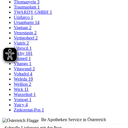
Thomapyrin
3
Traumaplant
1
TWARDY GMBH
1
Unifarco
1
Ursapharm
14
Vagisan
2
Venostasin
2
Vertigoheel
2
Viatris
2
Vibrocil
1
Vichy
101
Vismed
1
Vitango
1
Vitawund
2
Voltadol
4
Weleda
19
Wellion
2
Wick
11
Wurzeltod
1
Yomogi
1
Yuicy
4
Zinkorotat-Pos
1
Ihr Apotheken Service in Österreich
Schnelle Lieferung mit der Post