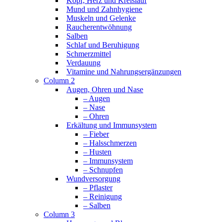
Kopf, Herz und Kreislauf
Mund und Zahnhygiene
Muskeln und Gelenke
Raucherentwöhnung
Salben
Schlaf und Beruhigung
Schmerzmittel
Verdauung
Vitamine und Nahrungsergänzungen
Column 2
Augen, Ohren und Nase
– Augen
– Nase
– Ohren
Erkältung und Immunsystem
– Fieber
– Halsschmerzen
– Husten
– Immunsystem
– Schnupfen
Wundversorgung
– Pflaster
– Reinigung
– Salben
Column 3