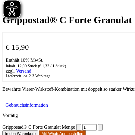
Grippostad® C Forte Granulat
€
15,90
Enthält 10% MwSt.
Inhalt: 12,00 Stück (
€
1,33
/ 1 Stück)
zzgl.
Versand
Lieferzeit: ca. 2-3 Werktage
Bewährte Vierer-Wirkstoff-Kombination mit doppelt so starker Wirkun
Gebrauchsinformation
Vorrätig
Grippostad® C Forte Granulat Menge
In den Warenkorb
Mit WhatsApp bestellen