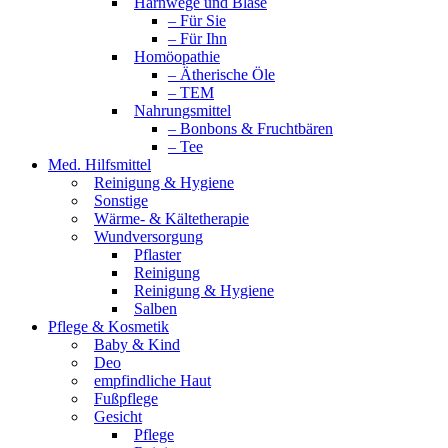
Harnwege und Blase
– Für Sie
– Für Ihn
Homöopathie
– Ätherische Öle
– TEM
Nahrungsmittel
– Bonbons & Fruchtbären
– Tee
Med. Hilfsmittel
Reinigung & Hygiene
Sonstige
Wärme- & Kältetherapie
Wundversorgung
Pflaster
Reinigung
Reinigung & Hygiene
Salben
Pflege & Kosmetik
Baby & Kind
Deo
empfindliche Haut
Fußpflege
Gesicht
Pflege