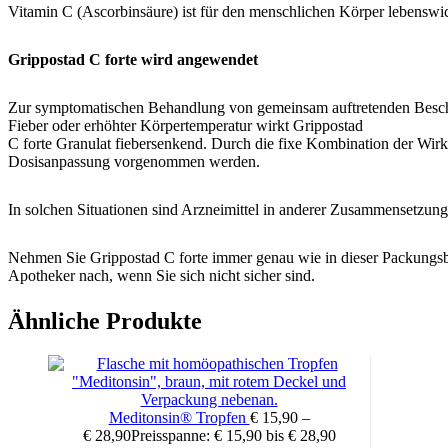
Vitamin C (Ascorbinsäure) ist für den menschlichen Körper lebenswi
Grippostad C forte wird angewendet
Zur symptomatischen Behandlung von gemeinsam auftretenden Beschw
Fieber oder erhöhter Körpertemperatur wirkt Grippostad
C forte Granulat fiebersenkend. Durch die fixe Kombination der Wirk
Dosisanpassung vorgenommen werden.
In solchen Situationen sind Arzneimittel in anderer Zusammensetzung 
Nehmen Sie Grippostad C forte immer genau wie in dieser Packungsbe
Apotheker nach, wenn Sie sich nicht sicher sind.
Ähnliche Produkte
Löst sich ohne Umrühren auf
Schmeckt angenehm nach Zitrone
Für Risikopatienten geeignet: Bluthochdruck, chronische Asthm
Für alle Kunden, die keine Kapseln schlucken können oder wo
Erwachsene und Jugendliche ab 12 Jahren
Meditonsin® Tropfen
€
15,90
–
€
28,90
Preisspanne: € 15,90 bis € 28,90