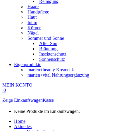
Reinigung
Haare
Handpflege
Haut
Intim
Körper
Nägel
Sommer und Sonne
After Sun
Bräunung
Insektenschutz
Sonnenschutz
Eigenprodukte
marien+beauty Kosmetik
marien+vital Nahrungsergänzung
MEIN KONTO
0
Zeige Einkaufswagen
Kasse
Keine Produkte im Einkaufswagen.
Home
Aktuelles