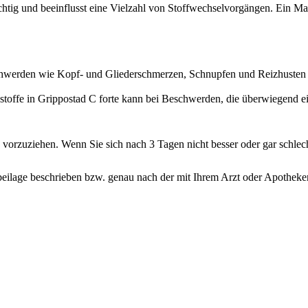
chtig und beeinflusst eine Vielzahl von Stoffwechselvorgängen. Ein M
erden wie Kopf- und Gliederschmerzen, Schnupfen und Reizhusten im
stoffe in Grippostad C forte kann bei Beschwerden, die überwiegend e
vorzuziehen. Wenn Sie sich nach 3 Tagen nicht besser oder gar schlech
ilage beschrieben bzw. genau nach der mit Ihrem Arzt oder Apotheker 
atiker, Diabetiker ohne Niereninsuffizienz
llen