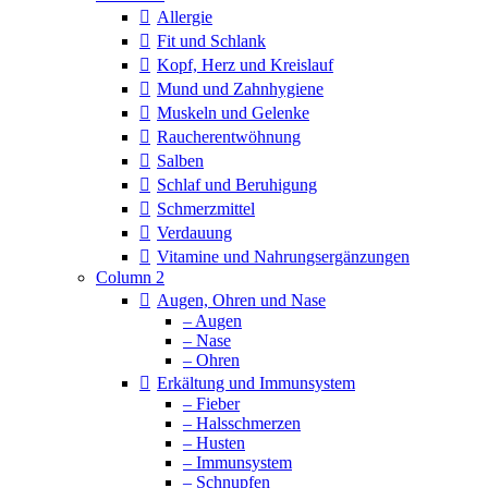
Allergie
Fit und Schlank
Kopf, Herz und Kreislauf
Mund und Zahnhygiene
Muskeln und Gelenke
Raucherentwöhnung
Salben
Schlaf und Beruhigung
Schmerzmittel
Verdauung
Vitamine und Nahrungsergänzungen
Column 2
Augen, Ohren und Nase
– Augen
– Nase
– Ohren
Erkältung und Immunsystem
– Fieber
– Halsschmerzen
– Husten
– Immunsystem
– Schnupfen