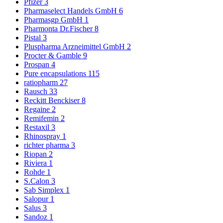
Pfizer
3
Pharmaselect Handels GmbH
6
Pharmasgp GmbH
1
Pharmonta Dr.Fischer
8
Pistal
3
Pluspharma Arzneimittel GmbH
2
Procter & Gamble
9
Prospan
4
Pure encapsulations
115
ratiopharm
27
Rausch
33
Reckitt Benckiser
8
Regaine
2
Remifemin
2
Restaxil
3
Rhinospray
1
richter pharma
3
Riopan
2
Riviera
1
Rohde
1
S.Calon
3
Sab Simplex
1
Salopur
1
Salus
3
Sandoz
1