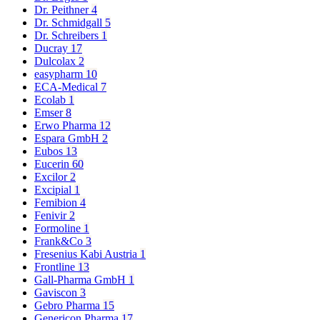
Dr. Peithner
4
Dr. Schmidgall
5
Dr. Schreibers
1
Ducray
17
Dulcolax
2
easypharm
10
ECA-Medical
7
Ecolab
1
Emser
8
Erwo Pharma
12
Espara GmbH
2
Eubos
13
Eucerin
60
Excilor
2
Excipial
1
Femibion
4
Fenivir
2
Formoline
1
Frank&Co
3
Fresenius Kabi Austria
1
Frontline
13
Gall-Pharma GmbH
1
Gaviscon
3
Gebro Pharma
15
Genericon Pharma
17