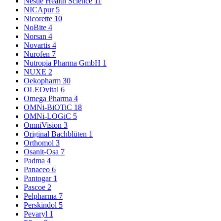
Nestle Health Science
11
NICApur
5
Nicorette
10
NoBite
4
Norsan
4
Novartis
4
Nurofen
7
Nutropia Pharma GmbH
1
NUXE
2
Oekopharm
30
OLEOvital
6
Omega Pharma
4
OMNi-BiOTiC
18
OMNi-LOGiC
5
OmniVision
3
Original Bachblüten
1
Orthomol
3
Osanit-Osa
7
Padma
4
Panaceo
6
Pantogar
1
Pascoe
2
Pelpharma
7
Perskindol
5
Pevaryl
1