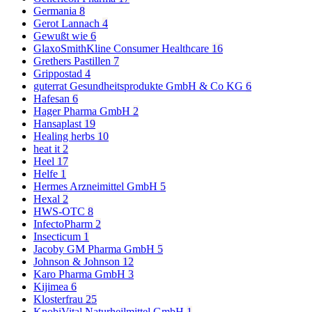
Germania
8
Gerot Lannach
4
Gewußt wie
6
GlaxoSmithKline Consumer Healthcare
16
Grethers Pastillen
7
Grippostad
4
guterrat Gesundheitsprodukte GmbH & Co KG
6
Hafesan
6
Hager Pharma GmbH
2
Hansaplast
19
Healing herbs
10
heat it
2
Heel
17
Helfe
1
Hermes Arzneimittel GmbH
5
Hexal
2
HWS-OTC
8
InfectoPharm
2
Insecticum
1
Jacoby GM Pharma GmbH
5
Johnson & Johnson
12
Karo Pharma GmbH
3
Kijimea
6
Klosterfrau
25
KnobiVital Naturheilmittel GmbH
1