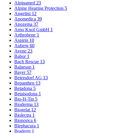
Alpinamed
23
Alpine Hearing Protection
5
Angelini
12
Apomedica
39
Apozema
37
Arno Knof GmbH
1
Arthrobene
1
Aspirin
10
Auberg
60
Avene
23
Babor
1
Bach Rescue
13
Balneum
1
Bayer
57
Beiersdorf AG
13
Bepanthen
13
Betadona
5
Betaisodona
1
Bio-H-Tin
5
Bioderma
13
Biogelat
12
Biolectra
1
Bionorica
6
Blephacura
1
Braderm
1