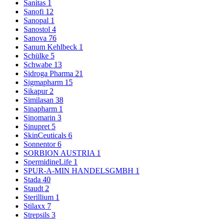
Sanitas
1
Sanofi
12
Sanopal
1
Sanostol
4
Sanova
76
Sanum Kehlbeck
1
Schülke
5
Schwabe
13
Sidroga Pharma
21
Sigmapharm
15
Sikapur
2
Similasan
38
Sinapharm
1
Sinomarin
3
Sinupret
5
SkinCeuticals
6
Sonnentor
6
SORBION AUSTRIA
1
SpermidineLife
1
SPUR-A-MIN HANDELSGMBH
1
Stada
40
Staudt
2
Sterillium
1
Stilaxx
7
Strepsils
3