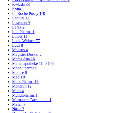
Kwizda
33
Kytta
1
La Roche Posay
119
Ladival
13
Lasepton
9
Lefax
2
Leo Pharma
1
Linola
11
Louis Widmer
77
Luuf
8
Madaus
4
Magister Doskar
2
Mama Aua
16
Marienapotheke 1140
144
Meda Pharma
6
Medice
9
Medis
9
Merz Pharma
13
Montavit
12
Multi
4
Mundipharma
1
Murnauers Bachblüten
1
Mylan
7
Nasic
3