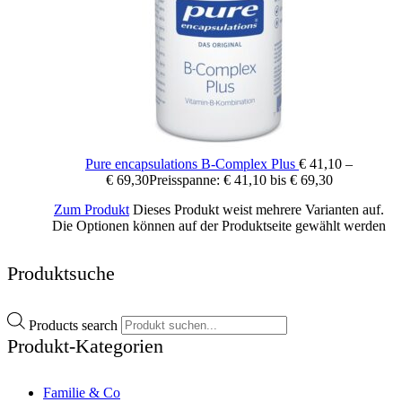
Wichtige Hinweise:
Nahrungsergänzungsmittel stellen keinen Ersatz für eine
abwechslungsreiche und ausgewogene Ernährung sowie für eine
gesunde Lebensweise dar. Die angegebene empfohlene Tagesdosis
nicht überschreiten. Für Kinder unerreichbar aufbewahren.
Pure encapsulations B-Complex Plus
€
41,10
–
€
69,30
Preisspanne: € 41,10 bis € 69,30
Zum Produkt
Dieses Produkt weist mehrere Varianten auf.
Die Optionen können auf der Produktseite gewählt werden
Produktsuche
Products search
Produkt-Kategorien
Familie & Co