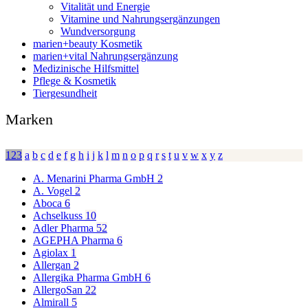
Vitalität und Energie
Vitamine und Nahrungsergänzungen
Wundversorgung
marien+beauty Kosmetik
marien+vital Nahrungsergänzung
Medizinische Hilfsmittel
Pflege & Kosmetik
Tiergesundheit
Marken
123
a
b
c
d
e
f
g
h
i
j
k
l
m
n
o
p
q
r
s
t
u
v
w
x
y
z
A. Menarini Pharma GmbH
2
A. Vogel
2
Aboca
6
Achselkuss
10
Adler Pharma
52
AGEPHA Pharma
6
Agiolax
1
Allergan
2
Allergika Pharma GmbH
6
AllergoSan
22
Almirall
5