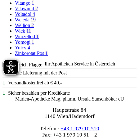
Vitango
1
Vitawund
2
Voltadol
4
Weleda
19
Wellion
2
Wick
11
Wurzeltod
1
Yomogi
1
Yuicy
4
Zinkorotat-Pos
1
Ihr Apotheken Service in Österreich
Schnelle Lieferung mit der Post
Versandkostenfrei ab € 49,-
Sicher bezahlen per Kreditkarte
Marien-Apotheke Mag. pharm. Ursula Sansenböker eU
Hauptstraße 84
1140 Wien/Hadersdorf
Telefon.:
+43 1 979 10 510
Fax: +43 1 979 10 51 – 2