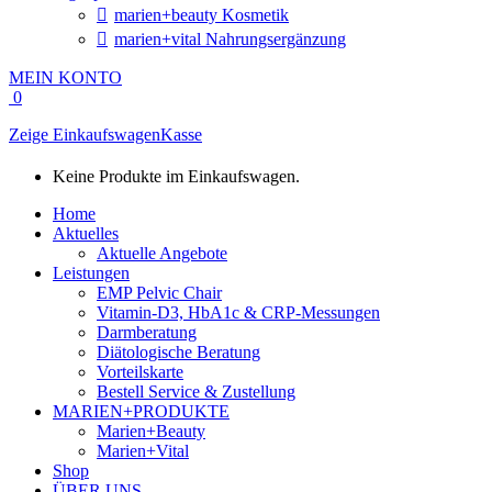
marien+beauty Kosmetik
marien+vital Nahrungsergänzung
MEIN KONTO
0
Zeige Einkaufswagen
Kasse
Keine Produkte im Einkaufswagen.
Home
Aktuelles
Aktuelle Angebote
Leistungen
EMP Pelvic Chair
Vitamin-D3, HbA1c & CRP-Messungen
Darmberatung
Diätologische Beratung
Vorteilskarte
Bestell Service & Zustellung
MARIEN+PRODUKTE
Marien+Beauty
Marien+Vital
Shop
ÜBER UNS