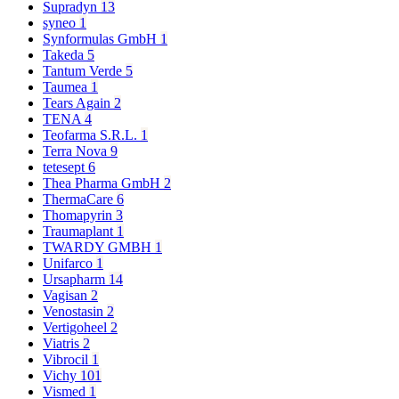
Supradyn
13
syneo
1
Synformulas GmbH
1
Takeda
5
Tantum Verde
5
Taumea
1
Tears Again
2
TENA
4
Teofarma S.R.L.
1
Terra Nova
9
tetesept
6
Thea Pharma GmbH
2
ThermaCare
6
Thomapyrin
3
Traumaplant
1
TWARDY GMBH
1
Unifarco
1
Ursapharm
14
Vagisan
2
Venostasin
2
Vertigoheel
2
Viatris
2
Vibrocil
1
Vichy
101
Vismed
1