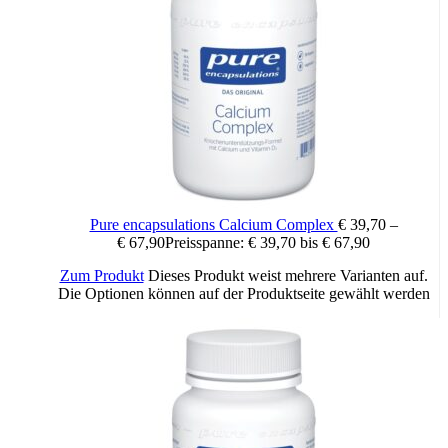
davon Phospholipide und Glykolipide
82 mg
L-Glutamin
80 mg
Verzehrempfehlung:
1x täglich 1 Kapsel mit ausreichend Flüssigkeit einnehmen.
Pure encapsulations Calcium Complex
€
39,70
–
€
67,90
Preisspanne: € 39,70 bis € 67,90
Zutatenliste:
Zum Produkt
Dieses Produkt weist mehrere Varianten auf.
Die Optionen können auf der Produktseite gewählt werden
Ginkgo-Extrakt (Ginkgo biloba L.), Hydroxypropylmethylcellulose
(pflanzliche Kapselhülle), Sonnenblumenlecithin, L-Glutamin,
Füllstoff: Cellulose; Trennmittel: Siliciumdioxid.
Nettofüllmenge: 28,6 g
Inhalt: 60 Stk.