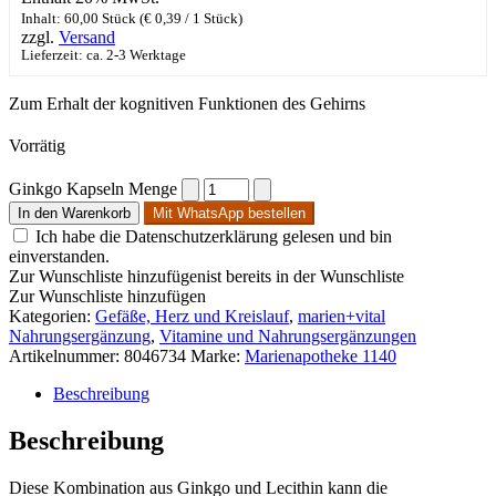
Inhalt: 60,00 Stück (
€
0,39
/ 1 Stück)
zzgl.
Versand
Lieferzeit: ca. 2-3 Werktage
Zum Erhalt der kognitiven Funktionen des Gehirns
Vorrätig
Ginkgo Kapseln Menge
In den Warenkorb
Mit WhatsApp bestellen
Ich habe die Datenschutzerklärung gelesen und bin
einverstanden.
Zur Wunschliste hinzufügen
ist bereits in der Wunschliste
Zur Wunschliste hinzufügen
Kategorien:
Gefäße, Herz und Kreislauf
,
marien+vital
Nahrungsergänzung
,
Vitamine und Nahrungsergänzungen
Artikelnummer:
8046734
Marke:
Marienapotheke 1140
Beschreibung
Beschreibung
Diese Kombination aus Ginkgo und Lecithin kann die