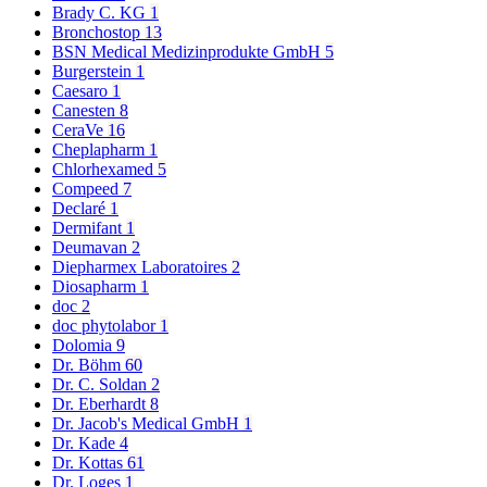
Brady C. KG
1
Bronchostop
13
BSN Medical Medizinprodukte GmbH
5
Burgerstein
1
Caesaro
1
Canesten
8
CeraVe
16
Cheplapharm
1
Chlorhexamed
5
Compeed
7
Declaré
1
Dermifant
1
Deumavan
2
Diepharmex Laboratoires
2
Diosapharm
1
doc
2
doc phytolabor
1
Dolomia
9
Dr. Böhm
60
Dr. C. Soldan
2
Dr. Eberhardt
8
Dr. Jacob's Medical GmbH
1
Dr. Kade
4
Dr. Kottas
61
Dr. Loges
1