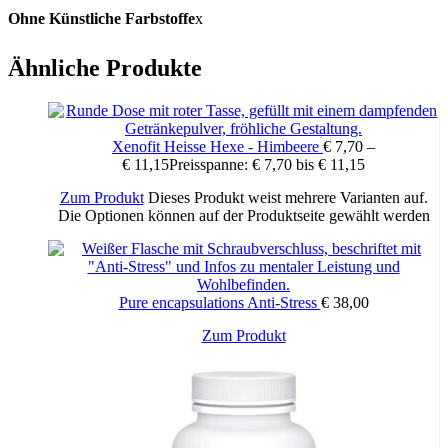
Ohne Künstliche Farbstoffe
x
Ähnliche Produkte
Ohne Trennmittel
–
x = zutreffend
Xenofit Heisse Hexe - Himbeere
€
7,70
–
€
11,15
Preisspanne: € 7,70 bis € 11,15
NRVs:
Zum Produkt
Dieses Produkt weist mehrere Varianten auf.
Die Optionen können auf der Produktseite gewählt werden
Zusammensetzung
pro Tagesdosis (1 Kapsel)
Pure encapsulations Anti-Stress
€
38,00
Ginkgo-Extrakt
160 mg
Zum Produkt
davon Ginkgoflavonoide
38 mg
Sonnenblumenlecithin
85 mg