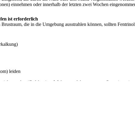
onen) einnehmen oder innerhalb der letzten zwei Wochen eingenomme
n ist erforderlich
rustraum, die in die Umgebung ausstrahlen können, sollten Fentrino
rkalkung)
om) leiden
abreicht werden (Gefahr einer Wirkung auf den gesamten Organismus).
brochen angewendet werden, da bei längerem Gebrauch eine Schwellung
ung der Wirkung und Schädigung der Nasenschleimhaut (Rückbildung 
pingkontrollen zu einem positiven Ergebnis führen.
itteln
Arzneimittel einnehmen/anwenden bzw. vor kurzem eingenommen/angewen