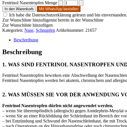
Fentrinol Nasentropfen Menge
In den Warenkorb
Mit WhatsApp bestellen
Ich habe die Datenschutzerklärung gelesen und bin einverstanden
Zur Wunschliste hinzufügen
ist bereits in der Wunschliste
Zur Wunschliste hinzufügen
Kategorien:
Nase
,
Schnupfen
Artikelnummer:
21657
Beschreibung
Beschreibung
1. WAS SIND FENTRINOL NASENTROPFEN U
Fentrinol Nasentropfen bewirken eine Abschwellung der Nasenschlei
Fentrinol Nasentropfen werden bei akutem, chronischem und allergis
2. WAS MÜSSEN SIE VOR DER ANWENDUNG 
Fentrinol Nasentropfen dürfen nicht angewendet werden,
– wenn Sie überempfindlich (allergisch) gegen Amidephrin-Mesylat od
– wenn Sie an einer Rückbildung der Schleimhaut im Bereich der vo
– bei Entzündung und Schwund der Nasenschleimhaut, die mit Trocke
– nach Operationen an der Hirnanhangsdrüse oder nach chirurgische