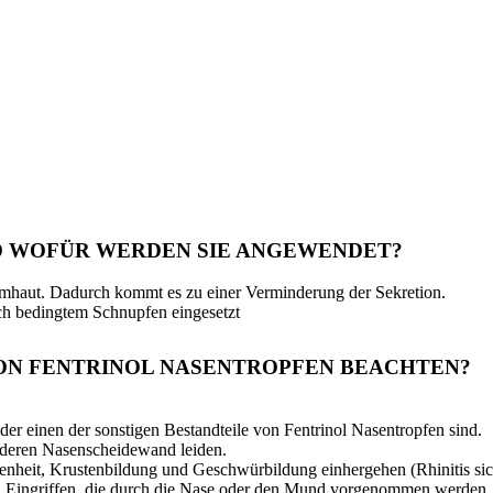
.
ND WOFÜR WERDEN SIE ANGEWENDET?
mhaut. Dadurch kommt es zu einer Verminderung der Sekretion.
ch bedingtem Schnupfen eingesetzt
VON FENTRINOL NASENTROPFEN BEACHTEN?
er einen der sonstigen Bestandteile von Fentrinol Nasentropfen sind.
rderen Nasenscheidewand leiden.
nheit, Krustenbildung und Geschwürbildung einhergehen (Rhinitis sic
n Eingriffen, die durch die Nase oder den Mund vorgenommen werden.