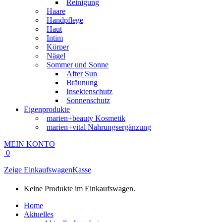
Reinigung
Haare
Handpflege
Haut
Intim
Körper
Nägel
Sommer und Sonne
After Sun
Bräunung
Insektenschutz
Sonnenschutz
Eigenprodukte
marien+beauty Kosmetik
marien+vital Nahrungsergänzung
MEIN KONTO
0
Zeige Einkaufswagen
Kasse
Keine Produkte im Einkaufswagen.
Home
Aktuelles