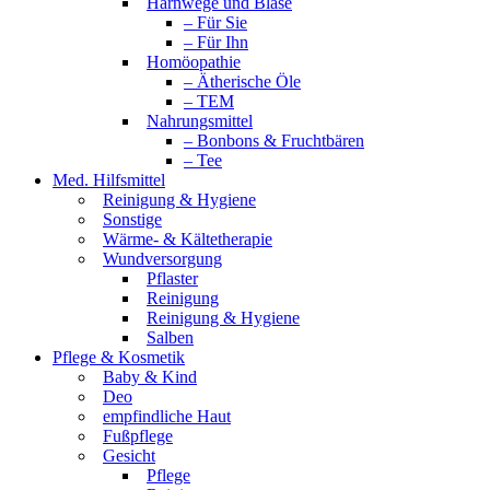
Harnwege und Blase
– Für Sie
– Für Ihn
Homöopathie
– Ätherische Öle
– TEM
Nahrungsmittel
– Bonbons & Fruchtbären
– Tee
Med. Hilfsmittel
Reinigung & Hygiene
Sonstige
Wärme- & Kältetherapie
Wundversorgung
Pflaster
Reinigung
Reinigung & Hygiene
Salben
Pflege & Kosmetik
Baby & Kind
Deo
empfindliche Haut
Fußpflege
Gesicht
Pflege