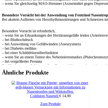
– wenn Sie gleichzeitig MAO-Hemmer (Arzneimittel gegen Depressi
Besondere Vorsicht bei der Anwendung von Fentrinol Nasentropfe
Bei akutem Auftreten von Herzrhythmusstörungen und Schmerzen im B
Besondere Vorsicht ist erforderlich,
– wenn Sie an Erkrankungen der Herzkranzgefäße leiden (Arterienve
– bei Bluthochdruck
– bei Ausweitung von Gefäßwänden (Aneurysmen)
– bei Diabetes mellitus
– bei einer Schilddrüsenüberfunktion
– wenn Sie an einem Tumor des Nebennierenmarkes (Phäochromozyt
– bei vergrößerter Prostata
Bei Kindern unter 3 Jahren sollten Fentrinol Nasentropfen nicht ver
Ähnliche Produkte
Fentrinol Nasentropfen dürfen nicht länger als 7 – 10 Tage ununter
Darüber hinaus kann es bei lang dauerndem Gebrauch zu Verminder
kommen.
Die Anwendung des Arzneimittels Fentrinol Nasentropfen kann bei Do
Coldistop Nasenöl
€
14,90
Bei Anwendung von Fentrinol Nasentropfen mit anderen Arzneim
Zum Produkt
Bitte informieren Sie Ihren Arzt oder Apotheker, wenn Sie andere 