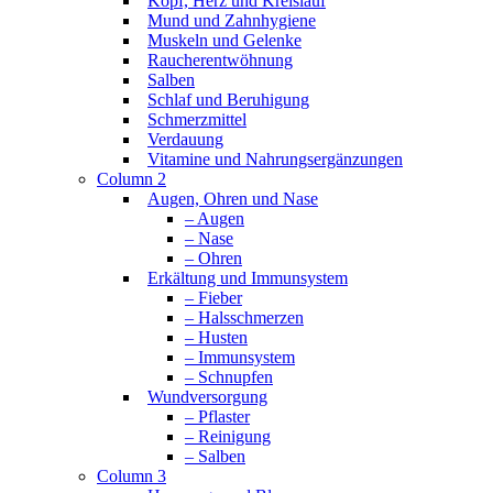
Kopf, Herz und Kreislauf
Mund und Zahnhygiene
Muskeln und Gelenke
Raucherentwöhnung
Salben
Schlaf und Beruhigung
Schmerzmittel
Verdauung
Vitamine und Nahrungsergänzungen
Column 2
Augen, Ohren und Nase
– Augen
– Nase
– Ohren
Erkältung und Immunsystem
– Fieber
– Halsschmerzen
– Husten
– Immunsystem
– Schnupfen
Wundversorgung
– Pflaster
– Reinigung
– Salben
Column 3