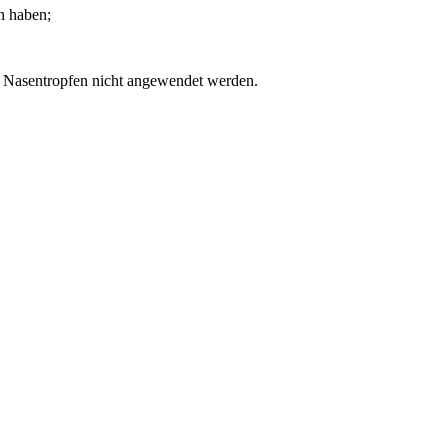
n haben;
l Nasentropfen nicht angewendet werden.
 der Nasenschleimhaut nach Absetzen auftreten kann.
der Schleimhaut im Bereich der vorderen Nasenscheidewand)
det haben, auch wenn es sich um nicht verschreibungspflichtige