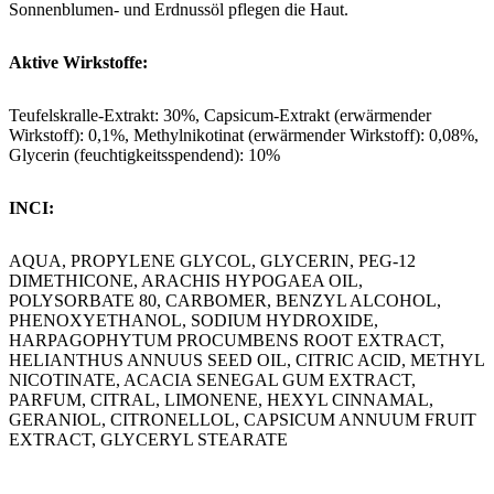
Sonnenblumen- und Erdnussöl pflegen die Haut.
Aktive Wirkstoffe:
Teufelskralle-Extrakt: 30%, Capsicum-Extrakt (erwärmender
Wirkstoff): 0,1%, Methylnikotinat (erwärmender Wirkstoff): 0,08%,
Glycerin (feuchtigkeitsspendend): 10%
INCI:
AQUA, PROPYLENE GLYCOL, GLYCERIN, PEG-12
DIMETHICONE, ARACHIS HYPOGAEA OIL,
POLYSORBATE 80, CARBOMER, BENZYL ALCOHOL,
PHENOXYETHANOL, SODIUM HYDROXIDE,
HARPAGOPHYTUM PROCUMBENS ROOT EXTRACT,
HELIANTHUS ANNUUS SEED OIL, CITRIC ACID, METHYL
NICOTINATE, ACACIA SENEGAL GUM EXTRACT,
PARFUM, CITRAL, LIMONENE, HEXYL CINNAMAL,
GERANIOL, CITRONELLOL, CAPSICUM ANNUUM FRUIT
EXTRACT, GLYCERYL STEARATE
Hinweis: Nicht auf irritierte Haut, Wunden, Krampfadern oder