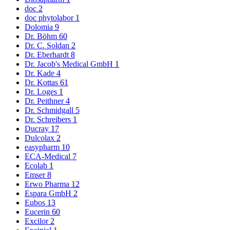
doc
2
doc phytolabor
1
Dolomia
9
Dr. Böhm
60
Dr. C. Soldan
2
Dr. Eberhardt
8
Dr. Jacob's Medical GmbH
1
Dr. Kade
4
Dr. Kottas
61
Dr. Loges
1
Dr. Peithner
4
Dr. Schmidgall
5
Dr. Schreibers
1
Ducray
17
Dulcolax
2
easypharm
10
ECA-Medical
7
Ecolab
1
Emser
8
Erwo Pharma
12
Espara GmbH
2
Eubos
13
Eucerin
60
Excilor
2