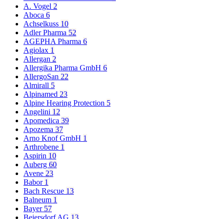
A. Vogel
2
Aboca
6
Achselkuss
10
Adler Pharma
52
AGEPHA Pharma
6
Agiolax
1
Allergan
2
Allergika Pharma GmbH
6
AllergoSan
22
Almirall
5
Alpinamed
23
Alpine Hearing Protection
5
Angelini
12
Apomedica
39
Apozema
37
Arno Knof GmbH
1
Arthrobene
1
Aspirin
10
Auberg
60
Avene
23
Babor
1
Bach Rescue
13
Balneum
1
Bayer
57
Beiersdorf AG
13