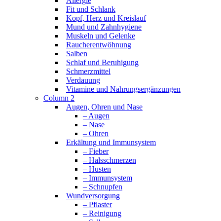
Allergie
Fit und Schlank
Kopf, Herz und Kreislauf
Mund und Zahnhygiene
Muskeln und Gelenke
Raucherentwöhnung
Salben
Schlaf und Beruhigung
Schmerzmittel
Verdauung
Vitamine und Nahrungsergänzungen
Column 2
Augen, Ohren und Nase
– Augen
– Nase
– Ohren
Erkältung und Immunsystem
– Fieber
– Halsschmerzen
– Husten
– Immunsystem
– Schnupfen
Wundversorgung
– Pflaster
– Reinigung