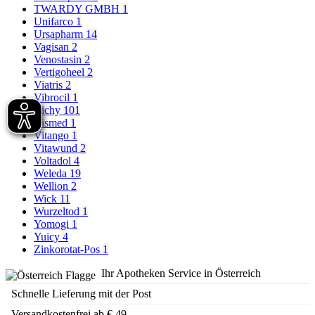
TWARDY GMBH
1
Unifarco
1
Ursapharm
14
Vagisan
2
Venostasin
2
Vertigoheel
2
Viatris
2
Vibrocil
1
Vichy
101
Vismed
1
Vitango
1
Vitawund
2
Voltadol
4
Weleda
19
Wellion
2
Wick
11
Wurzeltod
1
Yomogi
1
Yuicy
4
Zinkorotat-Pos
1
Ihr Apotheken Service in Österreich
Schnelle Lieferung mit der Post
Versandkostenfrei ab € 49,-