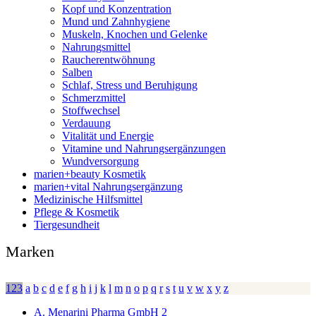
Kopf und Konzentration
Mund und Zahnhygiene
Muskeln, Knochen und Gelenke
Nahrungsmittel
Raucherentwöhnung
Salben
Schlaf, Stress und Beruhigung
Schmerzmittel
Stoffwechsel
Verdauung
Vitalität und Energie
Vitamine und Nahrungsergänzungen
Wundversorgung
marien+beauty Kosmetik
marien+vital Nahrungsergänzung
Medizinische Hilfsmittel
Pflege & Kosmetik
Tiergesundheit
Marken
123
a
b
c
d
e
f
g
h
i
j
k
l
m
n
o
p
q
r
s
t
u
v
w
x
y
z
A. Menarini Pharma GmbH
2