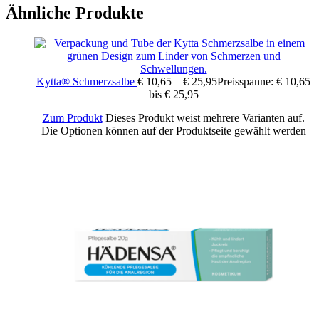
Ähnliche Produkte
Schleimhäute auftragen. Augenkontakt vermeiden. Nach dem
Gebrauch die Hände waschen. Nur für Erwachsene. Für
Schwangere und stillende Frauen nicht empfohlen.
vegan
Kytta® Schmerzsalbe
€
10,65
–
€
25,95
Preisspanne: € 10,65
bis € 25,95
Zum Produkt
Dieses Produkt weist mehrere Varianten auf.
Die Optionen können auf der Produktseite gewählt werden