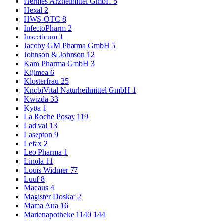
Hermes Arzneimittel GmbH
5
Hexal
2
HWS-OTC
8
InfectoPharm
2
Insecticum
1
Jacoby GM Pharma GmbH
5
Johnson & Johnson
12
Karo Pharma GmbH
3
Kijimea
6
Klosterfrau
25
KnobiVital Naturheilmittel GmbH
1
Kwizda
33
Kytta
1
La Roche Posay
119
Ladival
13
Lasepton
9
Lefax
2
Leo Pharma
1
Linola
11
Louis Widmer
77
Luuf
8
Madaus
4
Magister Doskar
2
Mama Aua
16
Marienapotheke 1140
144