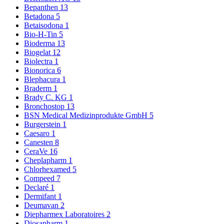
Bepanthen
13
Betadona
5
Betaisodona
1
Bio-H-Tin
5
Bioderma
13
Biogelat
12
Biolectra
1
Bionorica
6
Blephacura
1
Braderm
1
Brady C. KG
1
Bronchostop
13
BSN Medical Medizinprodukte GmbH
5
Burgerstein
1
Caesaro
1
Canesten
8
CeraVe
16
Cheplapharm
1
Chlorhexamed
5
Compeed
7
Declaré
1
Dermifant
1
Deumavan
2
Diepharmex Laboratoires
2
Diosapharm
1