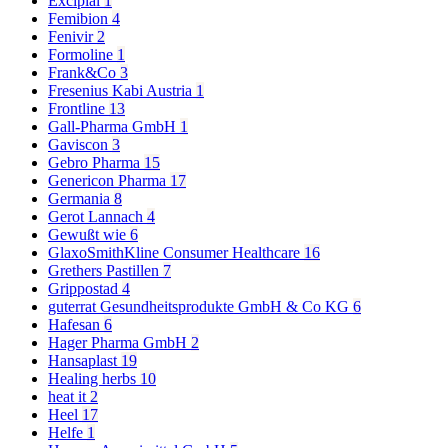
Excipial
1
Femibion
4
Fenivir
2
Formoline
1
Frank&Co
3
Fresenius Kabi Austria
1
Frontline
13
Gall-Pharma GmbH
1
Gaviscon
3
Gebro Pharma
15
Genericon Pharma
17
Germania
8
Gerot Lannach
4
Gewußt wie
6
GlaxoSmithKline Consumer Healthcare
16
Grethers Pastillen
7
Grippostad
4
guterrat Gesundheitsprodukte GmbH & Co KG
6
Hafesan
6
Hager Pharma GmbH
2
Hansaplast
19
Healing herbs
10
heat it
2
Heel
17
Helfe
1