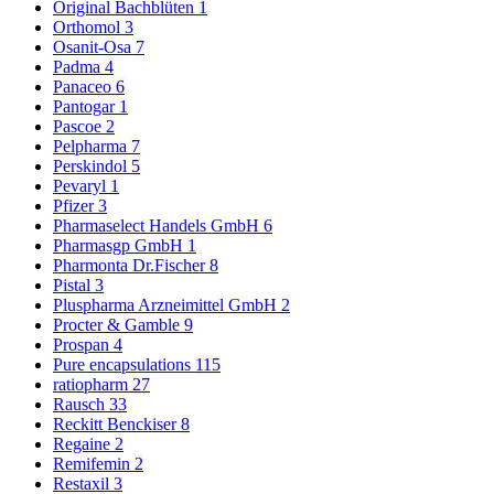
Original Bachblüten
1
Orthomol
3
Osanit-Osa
7
Padma
4
Panaceo
6
Pantogar
1
Pascoe
2
Pelpharma
7
Perskindol
5
Pevaryl
1
Pfizer
3
Pharmaselect Handels GmbH
6
Pharmasgp GmbH
1
Pharmonta Dr.Fischer
8
Pistal
3
Pluspharma Arzneimittel GmbH
2
Procter & Gamble
9
Prospan
4
Pure encapsulations
115
ratiopharm
27
Rausch
33
Reckitt Benckiser
8
Regaine
2
Remifemin
2
Restaxil
3