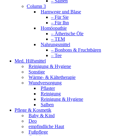
– Salben
Column 3
Harnwege und Blase
– Für Sie
– Für Ihn
Homöopathie
– Ätherische Öle
– TEM
Nahrungsmittel
– Bonbons & Fruchtbären
– Tee
Med. Hilfsmittel
Reinigung & Hygiene
Sonstige
Wärme- & Kältetherapie
Wundversorgung
Pflaster
Reinigung
Reinigung & Hygiene
Salben
Pflege & Kosmetik
Baby & Kind
Deo
empfindliche Haut
Fußpflege