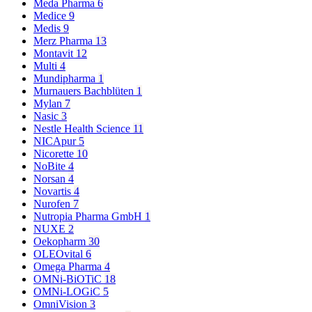
Meda Pharma
6
Medice
9
Medis
9
Merz Pharma
13
Montavit
12
Multi
4
Mundipharma
1
Murnauers Bachblüten
1
Mylan
7
Nasic
3
Nestle Health Science
11
NICApur
5
Nicorette
10
NoBite
4
Norsan
4
Novartis
4
Nurofen
7
Nutropia Pharma GmbH
1
NUXE
2
Oekopharm
30
OLEOvital
6
Omega Pharma
4
OMNi-BiOTiC
18
OMNi-LOGiC
5
OmniVision
3