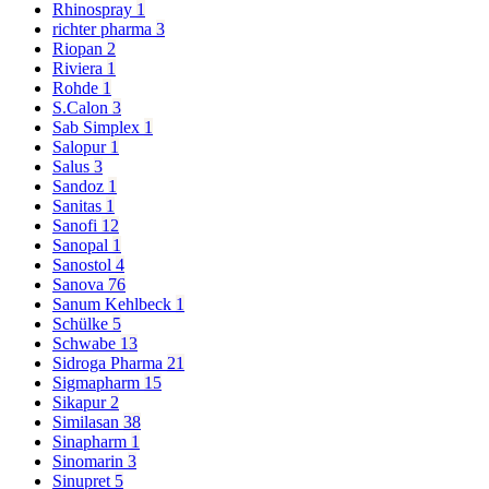
Rhinospray
1
richter pharma
3
Riopan
2
Riviera
1
Rohde
1
S.Calon
3
Sab Simplex
1
Salopur
1
Salus
3
Sandoz
1
Sanitas
1
Sanofi
12
Sanopal
1
Sanostol
4
Sanova
76
Sanum Kehlbeck
1
Schülke
5
Schwabe
13
Sidroga Pharma
21
Sigmapharm
15
Sikapur
2
Similasan
38
Sinapharm
1
Sinomarin
3
Sinupret
5