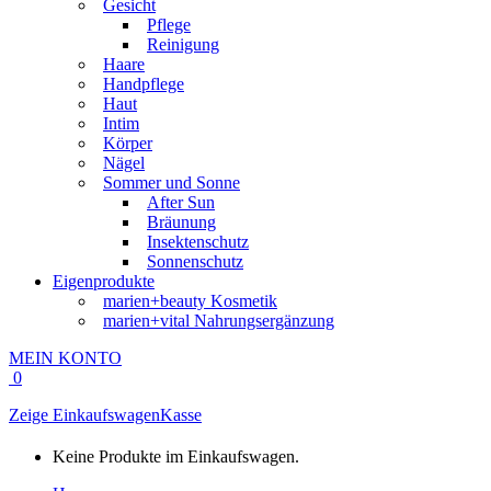
Gesicht
Pflege
Reinigung
Haare
Handpflege
Haut
Intim
Körper
Nägel
Sommer und Sonne
After Sun
Bräunung
Insektenschutz
Sonnenschutz
Eigenprodukte
marien+beauty Kosmetik
marien+vital Nahrungsergänzung
MEIN KONTO
0
Zeige Einkaufswagen
Kasse
Keine Produkte im Einkaufswagen.