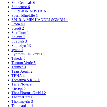
SkinCeuticals
6
Sonnentor
6
SORBION AUSTRIA
1
SpermidineLife
1
SPUR-A-MIN HANDELSGMBH
1
Stada
40
Staudt
2
Sterillium
1
Stilaxx
7
Strepsils
3
Supradyn
13
syneo
1
Synformulas GmbH
1
Takeda
5
Tantum Verde
5
Taumea
1
Tears Again
2
TENA
4
Teofarma S.R.L.
1
Terra Nova
9
tetesept
6
Thea Pharma GmbH
2
ThermaCare
6
Thomapyrin
3
Traumaplant
1