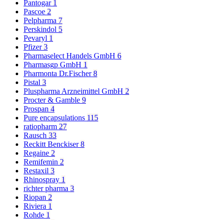
Pantogar
1
Pascoe
2
Pelpharma
7
Perskindol
5
Pevaryl
1
Pfizer
3
Pharmaselect Handels GmbH
6
Pharmasgp GmbH
1
Pharmonta Dr.Fischer
8
Pistal
3
Pluspharma Arzneimittel GmbH
2
Procter & Gamble
9
Prospan
4
Pure encapsulations
115
ratiopharm
27
Rausch
33
Reckitt Benckiser
8
Regaine
2
Remifemin
2
Restaxil
3
Rhinospray
1
richter pharma
3
Riopan
2
Riviera
1
Rohde
1