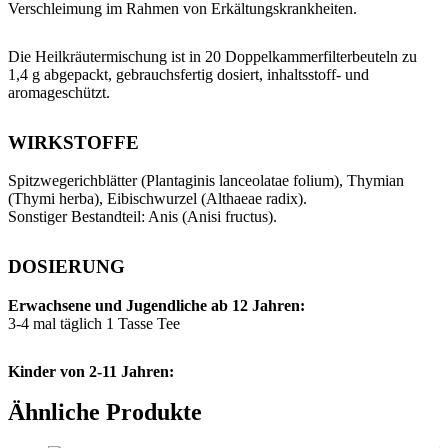
Verschleimung im Rahmen von Erkältungskrankheiten.
Die Heilkräutermischung ist in 20 Doppelkammerfilterbeuteln zu
1,4 g abgepackt, gebrauchsfertig dosiert, inhaltsstoff- und
aromageschützt.
WIRKSTOFFE
Spitzwegerichblätter (Plantaginis lanceolatae folium), Thymian
(Thymi herba), Eibischwurzel (Althaeae radix).
Sonstiger Bestandteil: Anis (Anisi fructus).
DOSIERUNG
Erwachsene und Jugendliche ab 12 Jahren:
3-4 mal täglich 1 Tasse Tee
Kinder von 2-11 Jahren:
bis zu 3 mal täglich 1 Tasse Tee
Ähnliche Produkte
ART DER ANWENDUNG