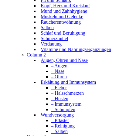
Fit und Schlank
Kopf, Herz und Kreislauf
Mund und Zahnhygiene
Muskeln und Gelenke
Raucherentwöhnung
Salben
Schlaf und Beruhigung
Schmerzmittel
Verdauung
Vitamine und Nahrungsergänzungen
Column 2
Augen, Ohren und Nase
– Augen
– Nase
– Ohren
Erkältung und Immunsystem
– Fieber
– Halsschmerzen
– Husten
– Immunsystem
– Schnupfen
Wundversorgung
– Pflaster
– Reinigung
– Salben