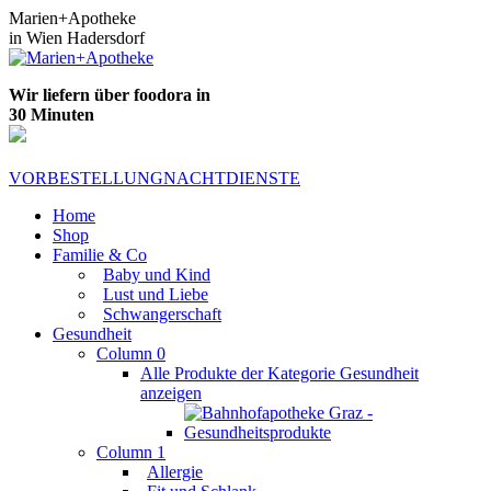
Zum
Marien+Apotheke
Inhalt
in Wien Hadersdorf
springen
Wir liefern über foodora in
30 Minuten
VORBESTELLUNG
NACHTDIENSTE
Home
Shop
Familie & Co
Baby und Kind
Lust und Liebe
Schwangerschaft
Gesundheit
Column 0
Alle Produkte der Kategorie Gesundheit
anzeigen
Column 1
Allergie