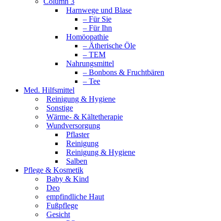
Column 3
Harnwege und Blase
– Für Sie
– Für Ihn
Homöopathie
– Ätherische Öle
– TEM
Nahrungsmittel
– Bonbons & Fruchtbären
– Tee
Med. Hilfsmittel
Reinigung & Hygiene
Sonstige
Wärme- & Kältetherapie
Wundversorgung
Pflaster
Reinigung
Reinigung & Hygiene
Salben
Pflege & Kosmetik
Baby & Kind
Deo
empfindliche Haut
Fußpflege
Gesicht