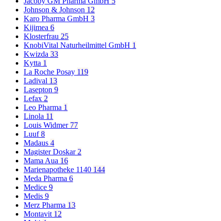
Jacoby GM Pharma GmbH
5
Johnson & Johnson
12
Karo Pharma GmbH
3
Kijimea
6
Klosterfrau
25
KnobiVital Naturheilmittel GmbH
1
Kwizda
33
Kytta
1
La Roche Posay
119
Ladival
13
Lasepton
9
Lefax
2
Leo Pharma
1
Linola
11
Louis Widmer
77
Luuf
8
Madaus
4
Magister Doskar
2
Mama Aua
16
Marienapotheke 1140
144
Meda Pharma
6
Medice
9
Medis
9
Merz Pharma
13
Montavit
12