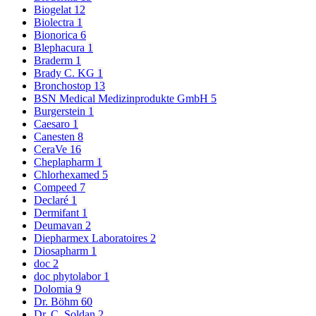
Biogelat
12
Biolectra
1
Bionorica
6
Blephacura
1
Braderm
1
Brady C. KG
1
Bronchostop
13
BSN Medical Medizinprodukte GmbH
5
Burgerstein
1
Caesaro
1
Canesten
8
CeraVe
16
Cheplapharm
1
Chlorhexamed
5
Compeed
7
Declaré
1
Dermifant
1
Deumavan
2
Diepharmex Laboratoires
2
Diosapharm
1
doc
2
doc phytolabor
1
Dolomia
9
Dr. Böhm
60
Dr. C. Soldan
2