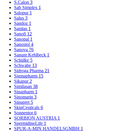
S.Calon
3
Sab Simplex
1
Salopur
1
Salus
3
Sandoz
1
Sanitas
1
Sanofi
12
Sanopal
1
Sanostol
4
Sanova
76
Sanum Kehlbeck
1
Schülke
5
Schwabe
13
Sidroga Pharma
21
Sigmapharm
15
Sikapur
2
Similasan
38
Sinapharm
1
Sinomarin
3
Sinupret
5
SkinCeuticals
6
Sonnentor
6
SORBION AUSTRIA
1
SpermidineLife
1
SPUR-A-MIN HANDELSGMBH
1