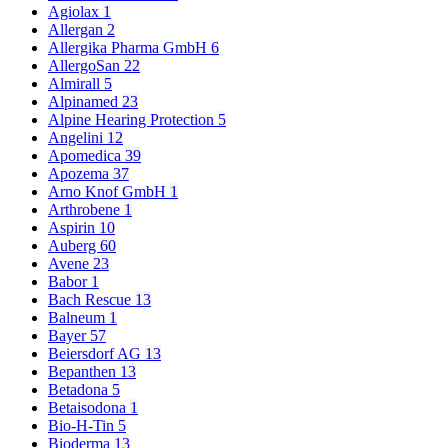
Agiolax
1
Allergan
2
Allergika Pharma GmbH
6
AllergoSan
22
Almirall
5
Alpinamed
23
Alpine Hearing Protection
5
Angelini
12
Apomedica
39
Apozema
37
Arno Knof GmbH
1
Arthrobene
1
Aspirin
10
Auberg
60
Avene
23
Babor
1
Bach Rescue
13
Balneum
1
Bayer
57
Beiersdorf AG
13
Bepanthen
13
Betadona
5
Betaisodona
1
Bio-H-Tin
5
Bioderma
13