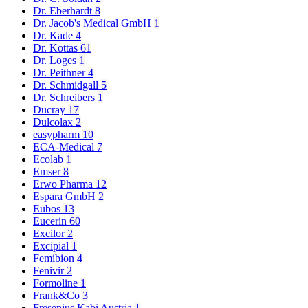
Dr. Eberhardt
8
Dr. Jacob's Medical GmbH
1
Dr. Kade
4
Dr. Kottas
61
Dr. Loges
1
Dr. Peithner
4
Dr. Schmidgall
5
Dr. Schreibers
1
Ducray
17
Dulcolax
2
easypharm
10
ECA-Medical
7
Ecolab
1
Emser
8
Erwo Pharma
12
Espara GmbH
2
Eubos
13
Eucerin
60
Excilor
2
Excipial
1
Femibion
4
Fenivir
2
Formoline
1
Frank&Co
3
Fresenius Kabi Austria
1