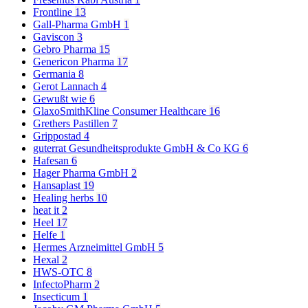
Frontline
13
Gall-Pharma GmbH
1
Gaviscon
3
Gebro Pharma
15
Genericon Pharma
17
Germania
8
Gerot Lannach
4
Gewußt wie
6
GlaxoSmithKline Consumer Healthcare
16
Grethers Pastillen
7
Grippostad
4
guterrat Gesundheitsprodukte GmbH & Co KG
6
Hafesan
6
Hager Pharma GmbH
2
Hansaplast
19
Healing herbs
10
heat it
2
Heel
17
Helfe
1
Hermes Arzneimittel GmbH
5
Hexal
2
HWS-OTC
8
InfectoPharm
2
Insecticum
1