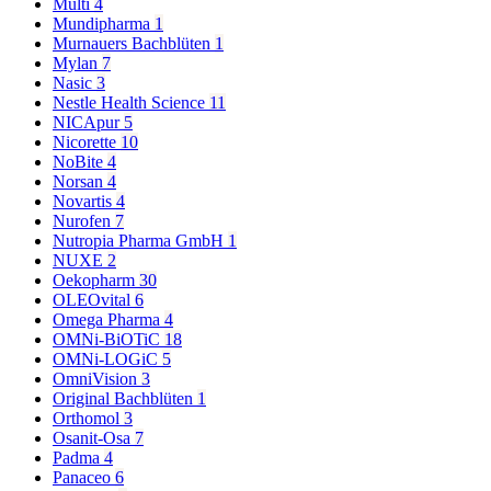
Multi
4
Mundipharma
1
Murnauers Bachblüten
1
Mylan
7
Nasic
3
Nestle Health Science
11
NICApur
5
Nicorette
10
NoBite
4
Norsan
4
Novartis
4
Nurofen
7
Nutropia Pharma GmbH
1
NUXE
2
Oekopharm
30
OLEOvital
6
Omega Pharma
4
OMNi-BiOTiC
18
OMNi-LOGiC
5
OmniVision
3
Original Bachblüten
1
Orthomol
3
Osanit-Osa
7
Padma
4
Panaceo
6