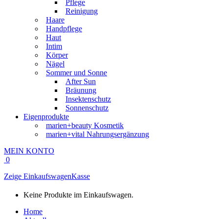
Pflege
Reinigung
Haare
Handpflege
Haut
Intim
Körper
Nägel
Sommer und Sonne
After Sun
Bräunung
Insektenschutz
Sonnenschutz
Eigenprodukte
marien+beauty Kosmetik
marien+vital Nahrungsergänzung
MEIN KONTO
0
Zeige Einkaufswagen
Kasse
Keine Produkte im Einkaufswagen.
Home