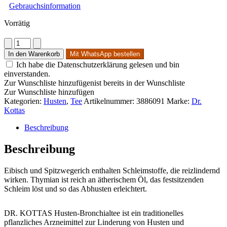
Gebrauchsinformation
Vorrätig
DR.
KOTTAS
In den Warenkorb
Mit WhatsApp bestellen
Husten-
Ich habe die Datenschutzerklärung gelesen und bin
Bronchialtee
einverstanden.
Menge
Zur Wunschliste hinzufügen
ist bereits in der Wunschliste
Zur Wunschliste hinzufügen
Kategorien:
Husten
,
Tee
Artikelnummer:
3886091
Marke:
Dr.
Kottas
Beschreibung
Beschreibung
Eibisch und Spitzwegerich enthalten Schleimstoffe, die reizlindernd
wirken. Thymian ist reich an ätherischem Öl, das festsitzenden
Schleim löst und so das Abhusten erleichtert.
DR. KOTTAS Husten-Bronchialtee ist ein traditionelles
pflanzliches Arzneimittel zur Linderung von Husten und