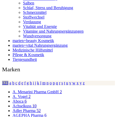
Salben
Schlaf, Stress und Beruhigung
Schmerzmittel
Stoffwechsel
Verdauung
Vitalität und Energie
Vitamine und Nahrungsergänzungen
Wundversorgung
marien+beauty Kosmetik
marien+vital Nahrungsergänzung
Medizinische Hilfsmittel
Pflege & Kosmetik
Tiergesundheit
Marken
123
a
b
c
d
e
f
g
h
i
j
k
l
m
n
o
p
q
r
s
t
u
v
w
x
y
z
A. Menarini Pharma GmbH
2
A. Vogel
2
Aboca
6
Achselkuss
10
Adler Pharma
52
AGEPHA Pharma
6