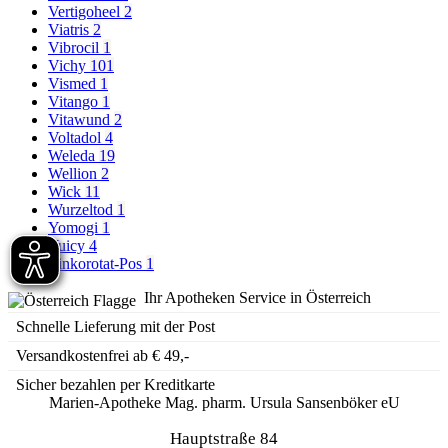
Vertigoheel
2
Viatris
2
Vibrocil
1
Vichy
101
Vismed
1
Vitango
1
Vitawund
2
Voltadol
4
Weleda
19
Wellion
2
Wick
11
Wurzeltod
1
Yomogi
1
Yuicy
4
Zinkorotat-Pos
1
Ihr Apotheken Service in Österreich
Schnelle Lieferung mit der Post
Versandkostenfrei ab € 49,-
Sicher bezahlen per Kreditkarte
Marien-Apotheke Mag. pharm. Ursula Sansenböker eU
Hauptstraße 84