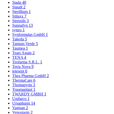
Stada
40
Staudt
2
Sterillium
1
Stilaxx
7
Strepsils
3
Supradyn
13
syneo
1
Synformulas GmbH
1
Takeda
5
Tantum Verde
5
Taumea
1
Tears Again
2
TENA
4
Teofarma S.R.L.
1
Terra Nova
9
tetesept
6
Thea Pharma GmbH
2
ThermaCare
6
Thomapyrin
3
Traumaplant
1
TWARDY GMBH
1
Unifarco
1
Ursapharm
14
Vagisan
2
Venostasin
2