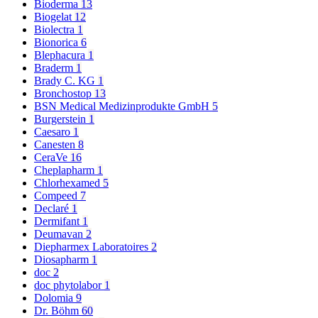
Bioderma
13
Biogelat
12
Biolectra
1
Bionorica
6
Blephacura
1
Braderm
1
Brady C. KG
1
Bronchostop
13
BSN Medical Medizinprodukte GmbH
5
Burgerstein
1
Caesaro
1
Canesten
8
CeraVe
16
Cheplapharm
1
Chlorhexamed
5
Compeed
7
Declaré
1
Dermifant
1
Deumavan
2
Diepharmex Laboratoires
2
Diosapharm
1
doc
2
doc phytolabor
1
Dolomia
9
Dr. Böhm
60