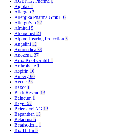
AGEPHA Pharma
6
Agiolax
1
Allergan
2
Allergika Pharma GmbH
6
AllergoSan
22
Almirall
5
Alpinamed
23
Alpine Hearing Protection
5
Angelini
12
Apomedica
39
Apozema
37
Arno Knof GmbH
1
Arthrobene
1
Aspirin
10
Auberg
60
Avene
23
Babor
1
Bach Rescue
13
Balneum
1
Bayer
57
Beiersdorf AG
13
Bepanthen
13
Betadona
5
Betaisodona
1
Bio-H-Tin
5