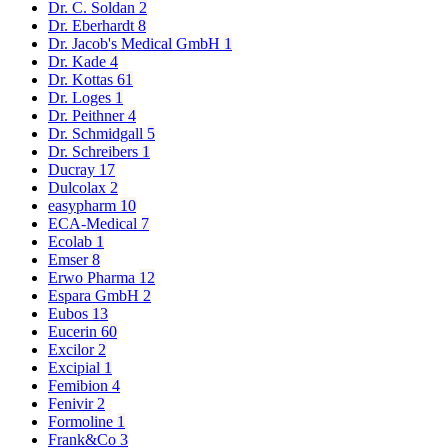
Dr. C. Soldan
2
Dr. Eberhardt
8
Dr. Jacob's Medical GmbH
1
Dr. Kade
4
Dr. Kottas
61
Dr. Loges
1
Dr. Peithner
4
Dr. Schmidgall
5
Dr. Schreibers
1
Ducray
17
Dulcolax
2
easypharm
10
ECA-Medical
7
Ecolab
1
Emser
8
Erwo Pharma
12
Espara GmbH
2
Eubos
13
Eucerin
60
Excilor
2
Excipial
1
Femibion
4
Fenivir
2
Formoline
1
Frank&Co
3