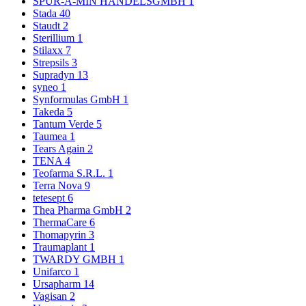
SPUR-A-MIN HANDELSGMBH
1
Stada
40
Staudt
2
Sterillium
1
Stilaxx
7
Strepsils
3
Supradyn
13
syneo
1
Synformulas GmbH
1
Takeda
5
Tantum Verde
5
Taumea
1
Tears Again
2
TENA
4
Teofarma S.R.L.
1
Terra Nova
9
tetesept
6
Thea Pharma GmbH
2
ThermaCare
6
Thomapyrin
3
Traumaplant
1
TWARDY GMBH
1
Unifarco
1
Ursapharm
14
Vagisan
2