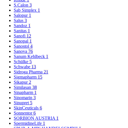
S.Calon
3
Sab Simplex
1
Salopur
1
Salus
3
Sandoz
1
Sanitas
1
Sanofi
12
Sanopal
1
Sanostol
4
Sanova
76
Sanum Kehlbeck
1
Schülke
5
Schwabe
13
Sidroga Pharma
21
Sigmapharm
15
Sikapur
2
Similasan
38
Sinapharm
1
Sinomarin
3
Sinupret
5
SkinCeuticals
6
Sonnentor
6
SORBION AUSTRIA
1
SpermidineLife
1