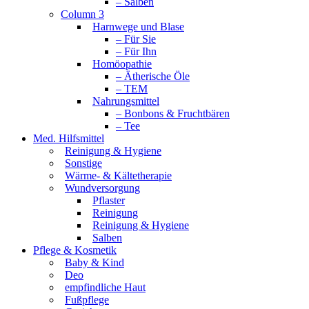
– Salben
Column 3
Harnwege und Blase
– Für Sie
– Für Ihn
Homöopathie
– Ätherische Öle
– TEM
Nahrungsmittel
– Bonbons & Fruchtbären
– Tee
Med. Hilfsmittel
Reinigung & Hygiene
Sonstige
Wärme- & Kältetherapie
Wundversorgung
Pflaster
Reinigung
Reinigung & Hygiene
Salben
Pflege & Kosmetik
Baby & Kind
Deo
empfindliche Haut
Fußpflege