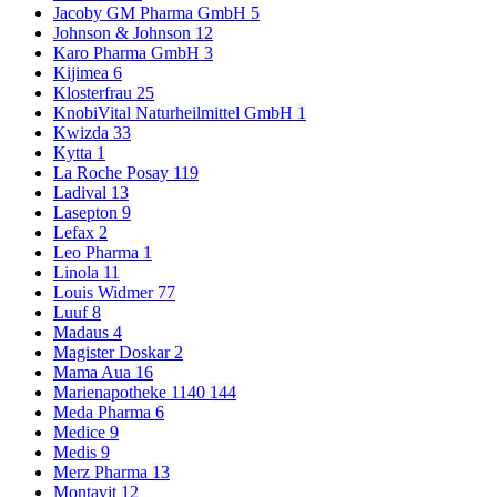
Jacoby GM Pharma GmbH
5
Johnson & Johnson
12
Karo Pharma GmbH
3
Kijimea
6
Klosterfrau
25
KnobiVital Naturheilmittel GmbH
1
Kwizda
33
Kytta
1
La Roche Posay
119
Ladival
13
Lasepton
9
Lefax
2
Leo Pharma
1
Linola
11
Louis Widmer
77
Luuf
8
Madaus
4
Magister Doskar
2
Mama Aua
16
Marienapotheke 1140
144
Meda Pharma
6
Medice
9
Medis
9
Merz Pharma
13
Montavit
12