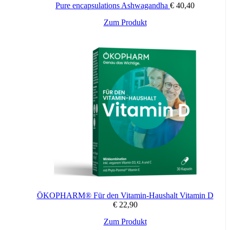
Wichtige Hinweise:
Pure encapsulations Ashwagandha
€
40,40
Nahrungsergänzungsmittel stellen keinen Ersatz für eine
Zum Produkt
abwechslungsreiche und ausgewogene Ernährung sowie für eine
gesunde Lebensweise dar. Die angegebene empfohlene Tagesdosis
nicht überschreiten. Für Kinder unerreichbar aufbewahren.
ÖKOPHARM® Für den Vitamin-Haushalt Vitamin D
€
22,90
Zum Produkt