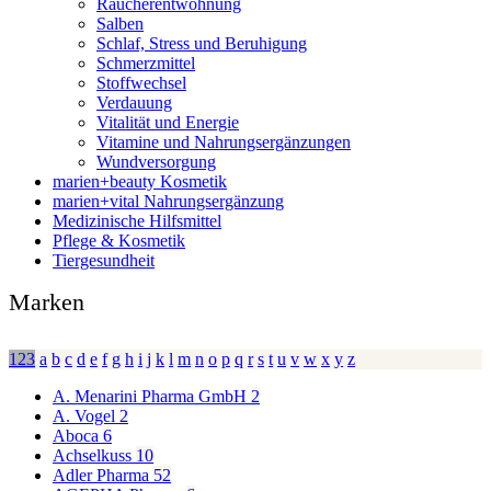
Raucherentwöhnung
Salben
Schlaf, Stress und Beruhigung
Schmerzmittel
Stoffwechsel
Verdauung
Vitalität und Energie
Vitamine und Nahrungsergänzungen
Wundversorgung
marien+beauty Kosmetik
marien+vital Nahrungsergänzung
Medizinische Hilfsmittel
Pflege & Kosmetik
Tiergesundheit
Marken
123
a
b
c
d
e
f
g
h
i
j
k
l
m
n
o
p
q
r
s
t
u
v
w
x
y
z
A. Menarini Pharma GmbH
2
A. Vogel
2
Aboca
6
Achselkuss
10
Adler Pharma
52