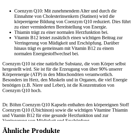
Coenzym Q10: Mit zunehmendem Alter und durch die
Einnahme von Cholesterinsenkern (Statinen) wird die
körpereigene Bildung von Coenzym Q10 reduziert. Dies führt
zu einer verminderten Bereitstellung von Energie.
Thiamin trägt zu einer normalen Herzfunktion bei.
Vitamin B12 leistet zusätzlich einen wichtigen Beitrag zur
Verringerung von Müdigkeit und Erschöpfung. Darüber
hinaus trägt es gemeinsam mit Vitamin B12 zu einem
normalen Energiestoffwechsel bei.
Coenzym Q10 ist eine natürliche Substanz, die vom Körper selbst
hergestellt wird. Sie ist für die Erzeugung von über 90% unserer
Körperenergie (ATP) in den Mitochondrien verantwortlich.
Besonders im Herz, den Muskeln und in Organen, die viel Energie
benötigen (z.B. Niere und Leber), ist die Konzentration von
Coenzym Q10 hoch.
Dr. Böhm Coenzym Q10 Kapseln enthalten den körpereignen Stoff
Coenzym Q10 (Ubichinon) sowie die wichtigen Vitamine Thiamin
und Vitamin B12 für eine gesunde Herzfunktion und zur
Verringerung von Müdigkeit und Erschöpfung.
Zur optimalen Aufnahme im Körper sind die Inhaltsstoffe in
Ähnliche Produkte
hochwertigem, nativem Olivenöl gelöst.