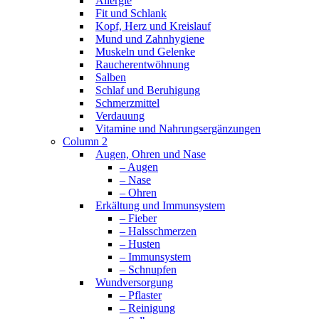
Allergie
Fit und Schlank
Kopf, Herz und Kreislauf
Mund und Zahnhygiene
Muskeln und Gelenke
Raucherentwöhnung
Salben
Schlaf und Beruhigung
Schmerzmittel
Verdauung
Vitamine und Nahrungsergänzungen
Column 2
Augen, Ohren und Nase
– Augen
– Nase
– Ohren
Erkältung und Immunsystem
– Fieber
– Halsschmerzen
– Husten
– Immunsystem
– Schnupfen
Wundversorgung
– Pflaster
– Reinigung