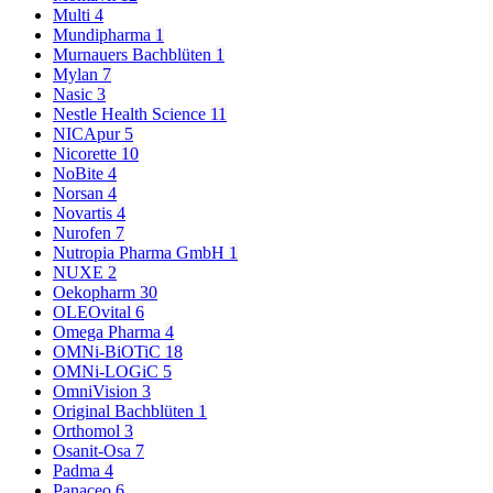
Multi
4
Mundipharma
1
Murnauers Bachblüten
1
Mylan
7
Nasic
3
Nestle Health Science
11
NICApur
5
Nicorette
10
NoBite
4
Norsan
4
Novartis
4
Nurofen
7
Nutropia Pharma GmbH
1
NUXE
2
Oekopharm
30
OLEOvital
6
Omega Pharma
4
OMNi-BiOTiC
18
OMNi-LOGiC
5
OmniVision
3
Original Bachblüten
1
Orthomol
3
Osanit-Osa
7
Padma
4
Panaceo
6