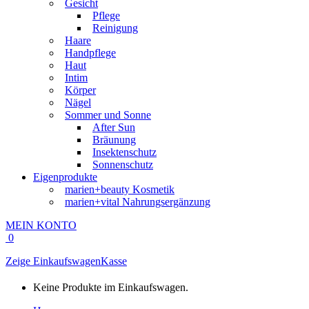
Gesicht
Pflege
Reinigung
Haare
Handpflege
Haut
Intim
Körper
Nägel
Sommer und Sonne
After Sun
Bräunung
Insektenschutz
Sonnenschutz
Eigenprodukte
marien+beauty Kosmetik
marien+vital Nahrungsergänzung
MEIN KONTO
0
Zeige Einkaufswagen
Kasse
Keine Produkte im Einkaufswagen.