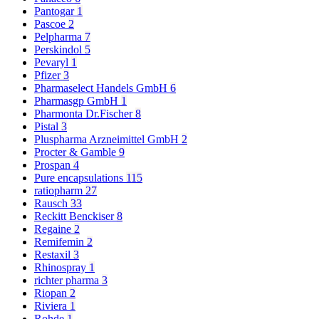
Pantogar
1
Pascoe
2
Pelpharma
7
Perskindol
5
Pevaryl
1
Pfizer
3
Pharmaselect Handels GmbH
6
Pharmasgp GmbH
1
Pharmonta Dr.Fischer
8
Pistal
3
Pluspharma Arzneimittel GmbH
2
Procter & Gamble
9
Prospan
4
Pure encapsulations
115
ratiopharm
27
Rausch
33
Reckitt Benckiser
8
Regaine
2
Remifemin
2
Restaxil
3
Rhinospray
1
richter pharma
3
Riopan
2
Riviera
1
Rohde
1