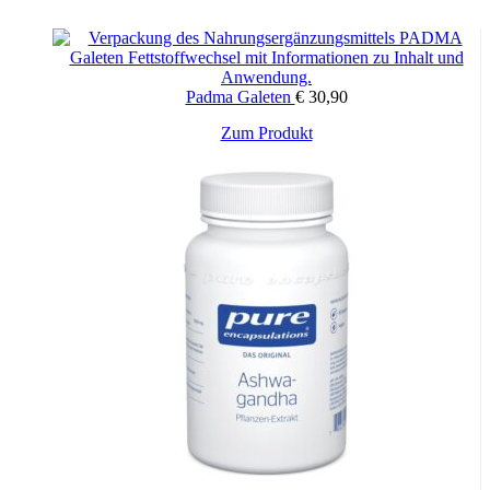
Zusammensetzung pro:
1 Kapsel
(NRV*)
2 Kapseln
(NRV*)
Coenzym Q10 (Ubichinon)
100 mg
200 mg
Padma Galeten
€
30,90
Thiamin
2,2 mg
(200%)
4,4 mg
(NRV*)
Vitamin B12
5 µg
(200%)
10 µg
(400%)
Zum Produkt
Olivenöl nativ1
308 mg
616 mg
entsprechend Omega-9
216 mg
431 mg
*NRV = Nährstoffbezugswert in %
1 Relative Fettsäurezusammensetzung: Ölsäure 70%
Anwendung
:
Täglich 1 Kapsel unzerkaut mit etwas Flüssigkeit am besten zu oder
nach einer Mahlzeit einnehmen. Bei einem erhöhten Bedarf kann
die Einnahme in den ersten 2 Wochen auf 2 Kapseln erhöht werden.
Frei von Lactose, Hefe und Gelatine. Glutenfrei. Vegan.
Qualität aus Österreich.