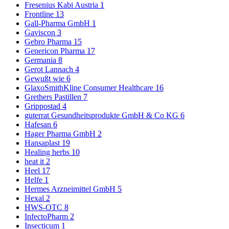
Fresenius Kabi Austria
1
Frontline
13
Gall-Pharma GmbH
1
Gaviscon
3
Gebro Pharma
15
Genericon Pharma
17
Germania
8
Gerot Lannach
4
Gewußt wie
6
GlaxoSmithKline Consumer Healthcare
16
Grethers Pastillen
7
Grippostad
4
guterrat Gesundheitsprodukte GmbH & Co KG
6
Hafesan
6
Hager Pharma GmbH
2
Hansaplast
19
Healing herbs
10
heat it
2
Heel
17
Helfe
1
Hermes Arzneimittel GmbH
5
Hexal
2
HWS-OTC
8
InfectoPharm
2
Insecticum
1