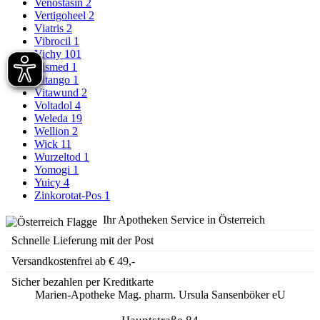
Venostasin
2
Vertigoheel
2
Viatris
2
Vibrocil
1
Vichy
101
Vismed
1
Vitango
1
Vitawund
2
Voltadol
4
Weleda
19
Wellion
2
Wick
11
Wurzeltod
1
Yomogi
1
Yuicy
4
Zinkorotat-Pos
1
Ihr Apotheken Service in Österreich
Schnelle Lieferung mit der Post
Versandkostenfrei ab € 49,-
Sicher bezahlen per Kreditkarte
Marien-Apotheke Mag. pharm. Ursula Sansenböker eU