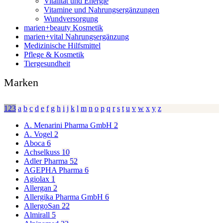
Vitalität und Energie
Vitamine und Nahrungsergänzungen
Wundversorgung
marien+beauty Kosmetik
marien+vital Nahrungsergänzung
Medizinische Hilfsmittel
Pflege & Kosmetik
Tiergesundheit
Marken
123
a
b
c
d
e
f
g
h
i
j
k
l
m
n
o
p
q
r
s
t
u
v
w
x
y
z
A. Menarini Pharma GmbH
2
A. Vogel
2
Aboca
6
Achselkuss
10
Adler Pharma
52
AGEPHA Pharma
6
Agiolax
1
Allergan
2
Allergika Pharma GmbH
6
AllergoSan
22
Almirall
5