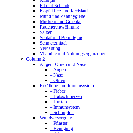
Allergie
Fit und Schlank
Kopf, Herz und Kreislauf
Mund und Zahnhygiene
Muskeln und Gelenke
Raucherentwöhnung
Salben
Schlaf und Beruhigung
Schmerzmittel
Verdauung
Vitamine und Nahrungsergänzungen
Column 2
Augen, Ohren und Nase
– Augen
– Nase
– Ohren
Erkältung und Immunsystem
– Fieber
– Halsschmerzen
– Husten
– Immunsystem
– Schnupfen
Wundversorgung
– Pflaster
– Reinigung