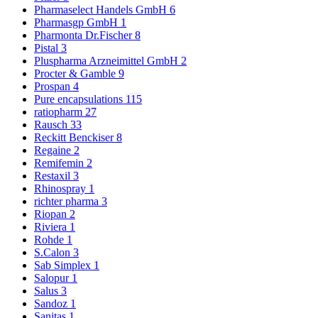
Pharmaselect Handels GmbH
6
Pharmasgp GmbH
1
Pharmonta Dr.Fischer
8
Pistal
3
Pluspharma Arzneimittel GmbH
2
Procter & Gamble
9
Prospan
4
Pure encapsulations
115
ratiopharm
27
Rausch
33
Reckitt Benckiser
8
Regaine
2
Remifemin
2
Restaxil
3
Rhinospray
1
richter pharma
3
Riopan
2
Riviera
1
Rohde
1
S.Calon
3
Sab Simplex
1
Salopur
1
Salus
3
Sandoz
1
Sanitas
1