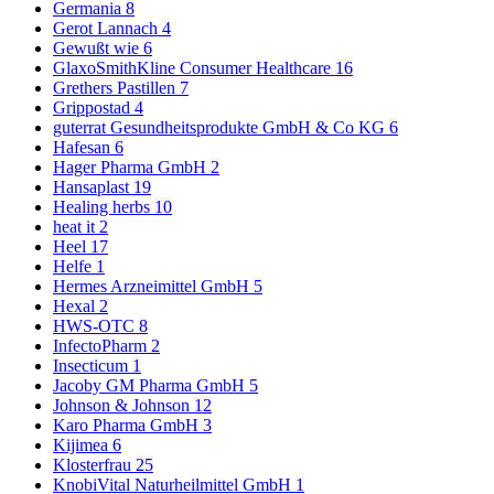
Germania
8
Gerot Lannach
4
Gewußt wie
6
GlaxoSmithKline Consumer Healthcare
16
Grethers Pastillen
7
Grippostad
4
guterrat Gesundheitsprodukte GmbH & Co KG
6
Hafesan
6
Hager Pharma GmbH
2
Hansaplast
19
Healing herbs
10
heat it
2
Heel
17
Helfe
1
Hermes Arzneimittel GmbH
5
Hexal
2
HWS-OTC
8
InfectoPharm
2
Insecticum
1
Jacoby GM Pharma GmbH
5
Johnson & Johnson
12
Karo Pharma GmbH
3
Kijimea
6
Klosterfrau
25
KnobiVital Naturheilmittel GmbH
1