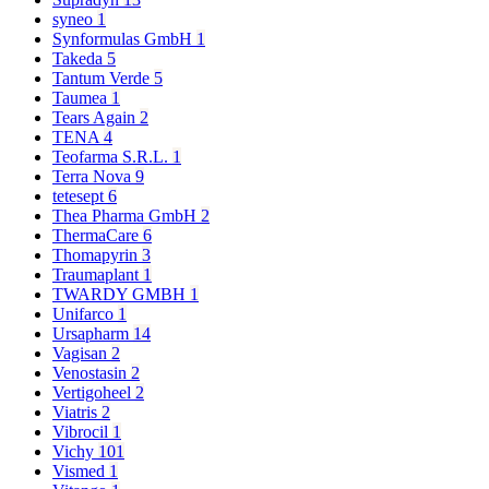
syneo
1
Synformulas GmbH
1
Takeda
5
Tantum Verde
5
Taumea
1
Tears Again
2
TENA
4
Teofarma S.R.L.
1
Terra Nova
9
tetesept
6
Thea Pharma GmbH
2
ThermaCare
6
Thomapyrin
3
Traumaplant
1
TWARDY GMBH
1
Unifarco
1
Ursapharm
14
Vagisan
2
Venostasin
2
Vertigoheel
2
Viatris
2
Vibrocil
1
Vichy
101
Vismed
1