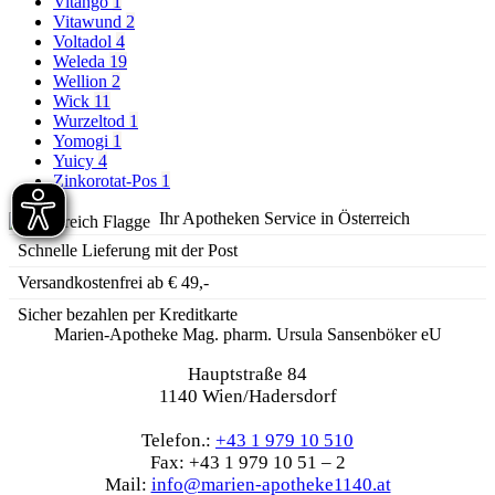
Vitango
1
Vitawund
2
Voltadol
4
Weleda
19
Wellion
2
Wick
11
Wurzeltod
1
Yomogi
1
Yuicy
4
Zinkorotat-Pos
1
Ihr Apotheken Service in Österreich
Schnelle Lieferung mit der Post
Versandkostenfrei ab € 49,-
Sicher bezahlen per Kreditkarte
Marien-Apotheke Mag. pharm. Ursula Sansenböker eU
Hauptstraße 84
1140 Wien/Hadersdorf
Telefon.:
+43 1 979 10 510
Fax: +43 1 979 10 51 – 2
Mail:
info@marien-apotheke1140.at