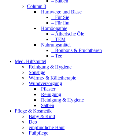
– Salben
Column 3
Harnwege und Blase
– Für Sie
– Für Ihn
Homöopathie
– Ätherische Öle
– TEM
Nahrungsmittel
– Bonbons & Fruchtbären
– Tee
Med. Hilfsmittel
Reinigung & Hygiene
Sonstige
Wärme- & Kältetherapie
Wundversorgung
Pflaster
Reinigung
Reinigung & Hygiene
Salben
Pflege & Kosmetik
Baby & Kind
Deo
empfindliche Haut
Fußpflege