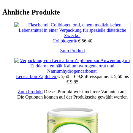
Ähnliche Produkte
Wichtige Hinweise:
Zugelassenes Arzneimittel: Zu Risiken und Nebenwirkungen lesen
Sie die Packungsbeilage und fragen Sie Ihren Arzt oder Apotheker.
Die angegebene empfohlene Tagesdosis nicht überschreiten. Für
Kinder unerreichbar aufbewahren.
Colibiogen®
€
56,40
Zum Produkt
Zusätzliche Informationen
20 Stück, 60 Stück
Packungsinhalt:
Lecicarbon Zäpfchen
€
5,60
–
€
9,85
Preisspanne: € 5,60 bis
€ 9,85
Zum Produkt
Dieses Produkt weist mehrere Varianten auf.
Die Optionen können auf der Produktseite gewählt werden