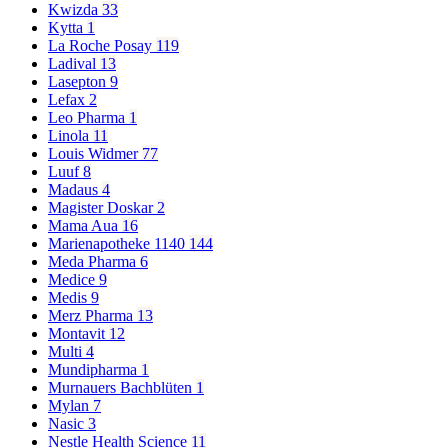
Kwizda
33
Kytta
1
La Roche Posay
119
Ladival
13
Lasepton
9
Lefax
2
Leo Pharma
1
Linola
11
Louis Widmer
77
Luuf
8
Madaus
4
Magister Doskar
2
Mama Aua
16
Marienapotheke 1140
144
Meda Pharma
6
Medice
9
Medis
9
Merz Pharma
13
Montavit
12
Multi
4
Mundipharma
1
Murnauers Bachblüten
1
Mylan
7
Nasic
3
Nestle Health Science
11