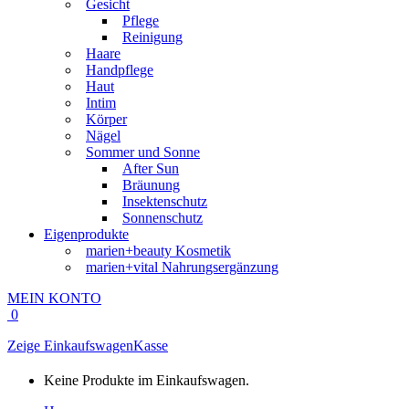
Gesicht
Pflege
Reinigung
Haare
Handpflege
Haut
Intim
Körper
Nägel
Sommer und Sonne
After Sun
Bräunung
Insektenschutz
Sonnenschutz
Eigenprodukte
marien+beauty Kosmetik
marien+vital Nahrungsergänzung
MEIN KONTO
0
Zeige Einkaufswagen
Kasse
Keine Produkte im Einkaufswagen.