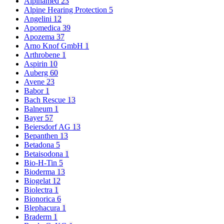
Alpinamed
23
Alpine Hearing Protection
5
Angelini
12
Apomedica
39
Apozema
37
Arno Knof GmbH
1
Arthrobene
1
Aspirin
10
Auberg
60
Avene
23
Babor
1
Bach Rescue
13
Balneum
1
Bayer
57
Beiersdorf AG
13
Bepanthen
13
Betadona
5
Betaisodona
1
Bio-H-Tin
5
Bioderma
13
Biogelat
12
Biolectra
1
Bionorica
6
Blephacura
1
Braderm
1