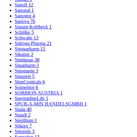
Sanofi
12
Sanopal
1
Sanostol
4
Sanova
76
Sanum Kehlbeck
1
Schülke
5
Schwabe
13
Sidroga Pharma
21
Sigmapharm
15
Sikapur
2
Similasan
38
Sinapharm
1
Sinomarin
3
Sinupret
5
SkinCeuticals
6
Sonnentor
6
SORBION AUSTRIA
1
SpermidineLife
1
SPUR-A-MIN HANDELSGMBH
1
Stada
40
Staudt
2
Sterillium
1
Stilaxx
7
Strepsils
3
Supradyn
13