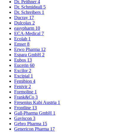
Dr. Peithner
4
Dr. Schmidgall
5
Dr. Schreibers
1
Ducray
17
Dulcolax
2
easypharm
10
ECA-Medical
7
Ecolab
1
Emser
8
Erwo Pharma
12
Espara GmbH
2
Eubos
13
Eucerin
60
Excilor
2
Excipial
1
Femibion
4
Fenivir
2
Formoline
1
Frank&Co
3
Fresenius Kabi Austria
1
Frontline
13
Gall-Pharma GmbH
1
Gaviscon
3
Gebro Pharma
15
Genericon Pharma
17