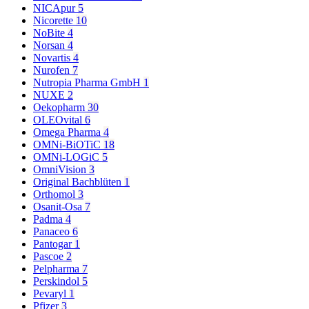
NICApur
5
Nicorette
10
NoBite
4
Norsan
4
Novartis
4
Nurofen
7
Nutropia Pharma GmbH
1
NUXE
2
Oekopharm
30
OLEOvital
6
Omega Pharma
4
OMNi-BiOTiC
18
OMNi-LOGiC
5
OmniVision
3
Original Bachblüten
1
Orthomol
3
Osanit-Osa
7
Padma
4
Panaceo
6
Pantogar
1
Pascoe
2
Pelpharma
7
Perskindol
5
Pevaryl
1
Pfizer
3