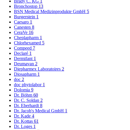
Brady C. KG
1
Bronchostop
13
BSN Medical Medizinprodukte GmbH
5
Burgerstein
1
Caesaro
1
Canesten
8
CeraVe
16
Cheplapharm
1
Chlorhexamed
5
Compeed
7
Declaré
1
Dermifant
1
Deumavan
2
Diepharmex Laboratoires
2
Diosapharm
1
doc
2
doc phytolabor
1
Dolomia
9
Dr. Böhm
60
Dr. C. Soldan
2
Dr. Eberhardt
8
Dr. Jacob's Medical GmbH
1
Dr. Kade
4
Dr. Kottas
61
Dr. Loges
1