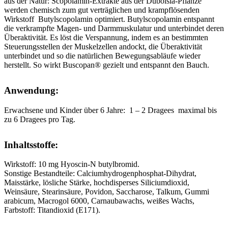
aus der Natur: Scopolamin-Extrakte aus der Duboisia-Pflanze
werden chemisch zum gut verträglichen und krampflösenden
Wirkstoff Butylscopolamin optimiert. Butylscopolamin entspannt
die verkrampfte Magen- und Darmmuskulatur und unterbindet deren
Überaktivität. Es löst die Verspannung, indem es an bestimmten
Steuerungsstellen der Muskelzellen andockt, die Überaktivität
unterbindet und so die natürlichen Bewegungsabläufe wieder
herstellt. So wirkt Buscopan® gezielt und entspannt den Bauch.
Anwendung:
Erwachsene und Kinder über 6 Jahre: 1 – 2 Dragees maximal bis
zu 6 Dragees pro Tag.
Inhaltsstoffe:
Wirkstoff: 10 mg Hyoscin-N butylbromid.
Sonstige Bestandteile: Calciumhydrogenphosphat-Dihydrat,
Maisstärke, lösliche Stärke, hochdisperses Siliciumdioxid,
Weinsäure, Stearinsäure, Povidon, Saccharose, Talkum, Gummi
arabicum, Macrogol 6000, Carnaubawachs, weißes Wachs,
Farbstoff: Titandioxid (E171).