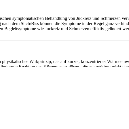
pischen symptomatischen Behandlung von Juckreiz und Schmerzen verur
ach dem Stich/Biss können die Symptome in der Regel ganz verhindert
n Begleitsymptome wie Juckreiz und Schmerzen effektiv gelindert wer
physikalisches Wirkprinzip, das auf kurzer, konzentrierter Wärmeeinwir
zlindernde Reaktion des Körpers auszulösen. bite away® two wirkt che
t aufgrund der keramischen Kontaktfläche ebenfalls für Allergiker gee
inute lindern: Die Anwendung dauert nur einige Sekunden und ist jede
w. Bissstelle.
ücke die entsprechende Taste. Ein Ton signalisiert den Behandlungsst
s der zweite Signalton erklingt.