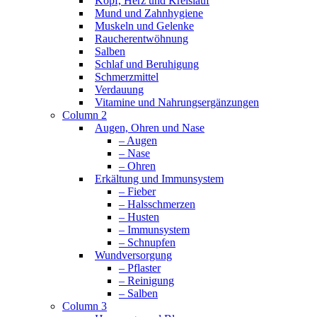
Kopf, Herz und Kreislauf
Mund und Zahnhygiene
Muskeln und Gelenke
Raucherentwöhnung
Salben
Schlaf und Beruhigung
Schmerzmittel
Verdauung
Vitamine und Nahrungsergänzungen
Column 2
Augen, Ohren und Nase
– Augen
– Nase
– Ohren
Erkältung und Immunsystem
– Fieber
– Halsschmerzen
– Husten
– Immunsystem
– Schnupfen
Wundversorgung
– Pflaster
– Reinigung
– Salben
Column 3