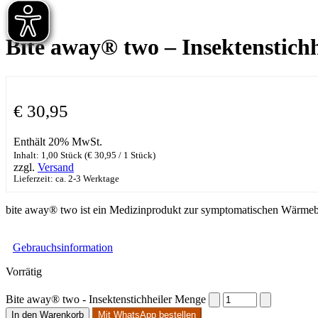
Bite away® two – Insektenstichh
€
30,95
Enthält 20% MwSt.
Inhalt: 1,00 Stück (
€
30,95
/ 1 Stück)
zzgl.
Versand
Lieferzeit: ca. 2-3 Werktage
bite away® two ist ein Medizinprodukt zur symptomatischen Wärmebe
Gebrauchsinformation
Vorrätig
Bite away® two - Insektenstichheiler Menge
In den Warenkorb
Mit WhatsApp bestellen