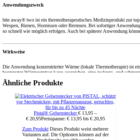
Anwendungszweck
bite away® two ist ein thermotherapeutisches Medizinprodukt zur to
Wespen, Bienen, Hornissen oder Bremsen. Bei sofortiger Anwendung n
so schnell wie möglich erfolgen. Auch bei späterer Anwendung könne
Wirkweise
Die Anwendung konzentrierter Wärme (lokale Thermotherapie) ist ein 
begrenzter Wärmeeintrag kann ausreichen, eine juckreiz- und schmer
ist daher auch für Schwangere und Kinder geeignet. bite away® two is
Ähnliche Produkte
Anwendung
Pistal® Gelsenstecker
€
13,95
–
bite away® kann den Juckreiz nach Mückenstichen schon nach einer M
€
20,95
Preisspanne: € 13,95 bis € 20,95
Ansetzen
: Setze die keramische Kontaktfläche auf die Stich- bz
Zum Produkt
Dieses Produkt weist mehrere
Taste drücken
: Wähle 3 oder 5 Sekunden Behandlungszeit & dr
Varianten auf. Die Optionen können auf der
Wärmeimpuls
: Halte den Stichheiler so lange auf der Haut, bi