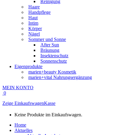
Reinigung
Haare
Handpflege
Haut
Intim
Körper
Nägel
Sommer und Sonne
After Sun
Bräunung
Insektenschutz
Sonnenschutz
Eigenprodukte
marien+beauty Kosmetik
marien+vital Nahrungsergänzung
MEIN KONTO
0
Zeige Einkaufswagen
Kasse
Keine Produkte im Einkaufswagen.
Home
Aktuelles