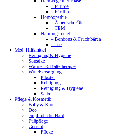
Harnwege und Blase
– Für Sie
– Für Ihn
Homöopathie
– Ätherische Öle
– TEM
Nahrungsmittel
– Bonbons & Fruchtbären
– Tee
Med. Hilfsmittel
Reinigung & Hygiene
Sonstige
Wärme- & Kältetherapie
Wundversorgung
Pflaster
Reinigung
Reinigung & Hygiene
Salben
Pflege & Kosmetik
Baby & Kind
Deo
empfindliche Haut
Fußpflege
Gesicht
Pflege