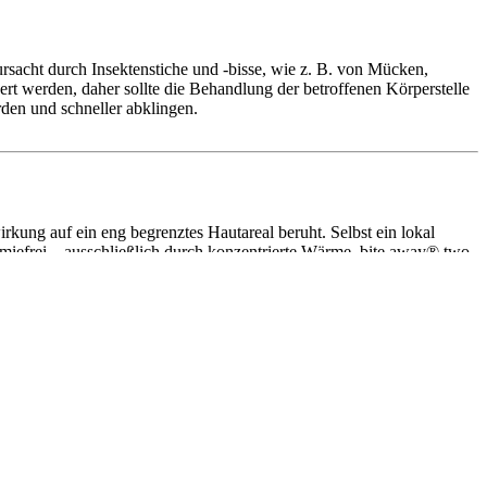
sacht durch Insektenstiche und -bisse, wie z. B. von Mücken,
 werden, daher sollte die Behandlung der betroffenen Körperstelle
den und schneller abklingen.
kung auf ein eng begrenztes Hautareal beruht. Selbst ein lokal
miefrei – ausschließlich durch konzentrierte Wärme. bite away® two
ignet.
rzeit & überall möglich.
art.