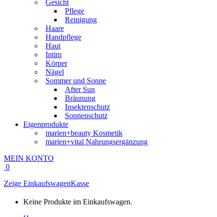
Gesicht
Pflege
Reinigung
Haare
Handpflege
Haut
Intim
Körper
Nägel
Sommer und Sonne
After Sun
Bräunung
Insektenschutz
Sonnenschutz
Eigenprodukte
marien+beauty Kosmetik
marien+vital Nahrungsergänzung
MEIN KONTO
0
Zeige Einkaufswagen
Kasse
Keine Produkte im Einkaufswagen.