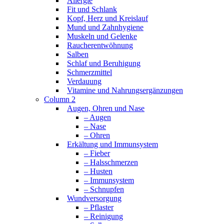
Allergie
Fit und Schlank
Kopf, Herz und Kreislauf
Mund und Zahnhygiene
Muskeln und Gelenke
Raucherentwöhnung
Salben
Schlaf und Beruhigung
Schmerzmittel
Verdauung
Vitamine und Nahrungsergänzungen
Column 2
Augen, Ohren und Nase
– Augen
– Nase
– Ohren
Erkältung und Immunsystem
– Fieber
– Halsschmerzen
– Husten
– Immunsystem
– Schnupfen
Wundversorgung
– Pflaster
– Reinigung