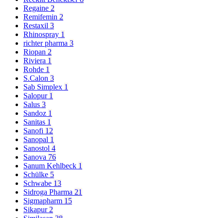
Regaine
2
Remifemin
2
Restaxil
3
Rhinospray
1
richter pharma
3
Riopan
2
Riviera
1
Rohde
1
S.Calon
3
Sab Simplex
1
Salopur
1
Salus
3
Sandoz
1
Sanitas
1
Sanofi
12
Sanopal
1
Sanostol
4
Sanova
76
Sanum Kehlbeck
1
Schülke
5
Schwabe
13
Sidroga Pharma
21
Sigmapharm
15
Sikapur
2