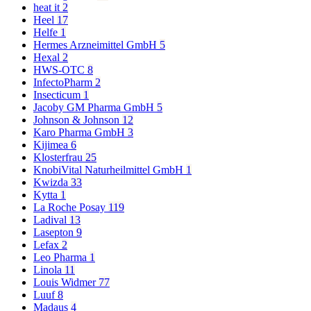
heat it
2
Heel
17
Helfe
1
Hermes Arzneimittel GmbH
5
Hexal
2
HWS-OTC
8
InfectoPharm
2
Insecticum
1
Jacoby GM Pharma GmbH
5
Johnson & Johnson
12
Karo Pharma GmbH
3
Kijimea
6
Klosterfrau
25
KnobiVital Naturheilmittel GmbH
1
Kwizda
33
Kytta
1
La Roche Posay
119
Ladival
13
Lasepton
9
Lefax
2
Leo Pharma
1
Linola
11
Louis Widmer
77
Luuf
8
Madaus
4