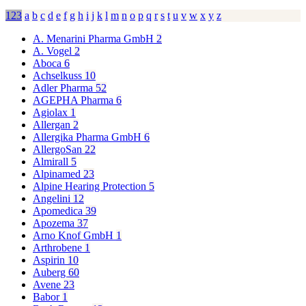
123
a
b
c
d
e
f
g
h
i
j
k
l
m
n
o
p
q
r
s
t
u
v
w
x
y
z
A. Menarini Pharma GmbH
2
A. Vogel
2
Aboca
6
Achselkuss
10
Adler Pharma
52
AGEPHA Pharma
6
Agiolax
1
Allergan
2
Allergika Pharma GmbH
6
AllergoSan
22
Almirall
5
Alpinamed
23
Alpine Hearing Protection
5
Angelini
12
Apomedica
39
Apozema
37
Arno Knof GmbH
1
Arthrobene
1
Aspirin
10
Auberg
60
Avene
23
Babor
1