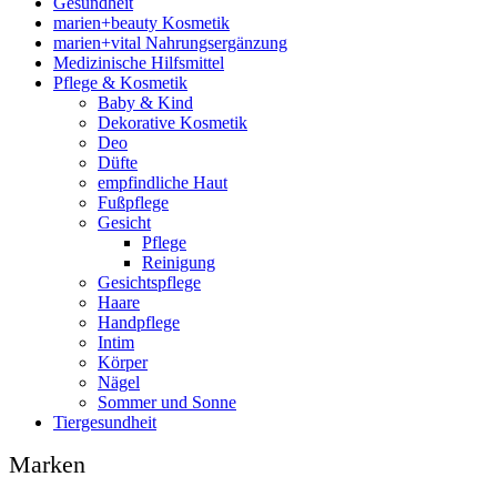
Gesundheit
marien+beauty Kosmetik
marien+vital Nahrungsergänzung
Medizinische Hilfsmittel
Pflege & Kosmetik
Baby & Kind
Dekorative Kosmetik
Deo
Düfte
empfindliche Haut
Fußpflege
Gesicht
Pflege
Reinigung
Gesichtspflege
Haare
Handpflege
Intim
Körper
Nägel
Sommer und Sonne
Tiergesundheit
Marken