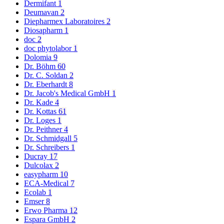
Dermifant
1
Deumavan
2
Diepharmex Laboratoires
2
Diosapharm
1
doc
2
doc phytolabor
1
Dolomia
9
Dr. Böhm
60
Dr. C. Soldan
2
Dr. Eberhardt
8
Dr. Jacob's Medical GmbH
1
Dr. Kade
4
Dr. Kottas
61
Dr. Loges
1
Dr. Peithner
4
Dr. Schmidgall
5
Dr. Schreibers
1
Ducray
17
Dulcolax
2
easypharm
10
ECA-Medical
7
Ecolab
1
Emser
8
Erwo Pharma
12
Espara GmbH
2