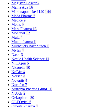
Magister Doskar
2
Mama Aua
16
Marienapotheke 1140
144
Meda Pharma
6
Medice
9
Medis
9
Merz Pharma
13
Montavit
12
Multi
4
Mundipharma
1
Murnauers Bachblüten
1
Mylan
7
Nasic
3
Nestle Health Science
11
NICApur
5
Nicorette
10
NoBite
4
Norsan
4
Novartis
4
Nurofen
7
Nutropia Pharma GmbH
1
NUXE
2
Oekopharm
30
OLEOvital
6
Omega Pharma
4