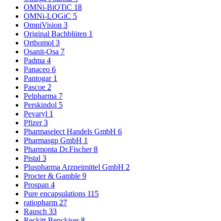
OMNi-BiOTiC
18
OMNi-LOGiC
5
OmniVision
3
Original Bachblüten
1
Orthomol
3
Osanit-Osa
7
Padma
4
Panaceo
6
Pantogar
1
Pascoe
2
Pelpharma
7
Perskindol
5
Pevaryl
1
Pfizer
3
Pharmaselect Handels GmbH
6
Pharmasgp GmbH
1
Pharmonta Dr.Fischer
8
Pistal
3
Pluspharma Arzneimittel GmbH
2
Procter & Gamble
9
Prospan
4
Pure encapsulations
115
ratiopharm
27
Rausch
33
Reckitt Benckiser
8