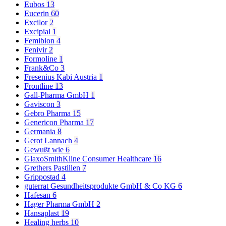
Eubos
13
Eucerin
60
Excilor
2
Excipial
1
Femibion
4
Fenivir
2
Formoline
1
Frank&Co
3
Fresenius Kabi Austria
1
Frontline
13
Gall-Pharma GmbH
1
Gaviscon
3
Gebro Pharma
15
Genericon Pharma
17
Germania
8
Gerot Lannach
4
Gewußt wie
6
GlaxoSmithKline Consumer Healthcare
16
Grethers Pastillen
7
Grippostad
4
guterrat Gesundheitsprodukte GmbH & Co KG
6
Hafesan
6
Hager Pharma GmbH
2
Hansaplast
19
Healing herbs
10