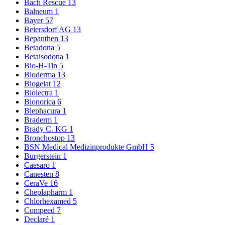
Bach Rescue
13
Balneum
1
Bayer
57
Beiersdorf AG
13
Bepanthen
13
Betadona
5
Betaisodona
1
Bio-H-Tin
5
Bioderma
13
Biogelat
12
Biolectra
1
Bionorica
6
Blephacura
1
Braderm
1
Brady C. KG
1
Bronchostop
13
BSN Medical Medizinprodukte GmbH
5
Burgerstein
1
Caesaro
1
Canesten
8
CeraVe
16
Cheplapharm
1
Chlorhexamed
5
Compeed
7
Declaré
1