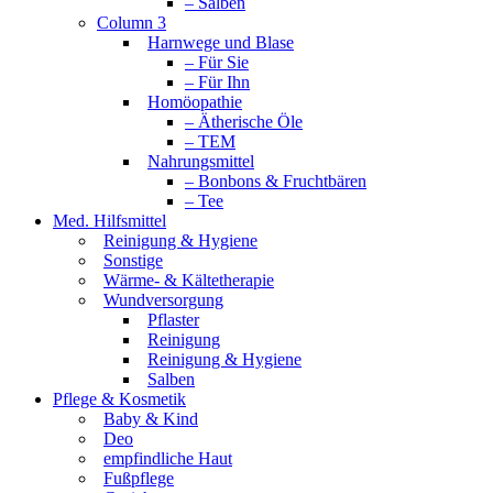
– Salben
Column 3
Harnwege und Blase
– Für Sie
– Für Ihn
Homöopathie
– Ätherische Öle
– TEM
Nahrungsmittel
– Bonbons & Fruchtbären
– Tee
Med. Hilfsmittel
Reinigung & Hygiene
Sonstige
Wärme- & Kältetherapie
Wundversorgung
Pflaster
Reinigung
Reinigung & Hygiene
Salben
Pflege & Kosmetik
Baby & Kind
Deo
empfindliche Haut
Fußpflege