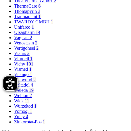
Thea Pharma GmbH
2
ThermaCare
6
Thomapyrin
3
Traumaplant
1
TWARDY GMBH
1
Unifarco
1
Ursapharm
14
Vagisan
2
Venostasin
2
Vertigoheel
2
Viatris
2
Vibrocil
1
Vichy
101
Vismed
1
Vitango
1
Vitawund
2
Voltadol
4
Weleda
19
Wellion
2
Wick
11
Wurzeltod
1
Yomogi
1
Yuicy
4
Zinkorotat-Pos
1