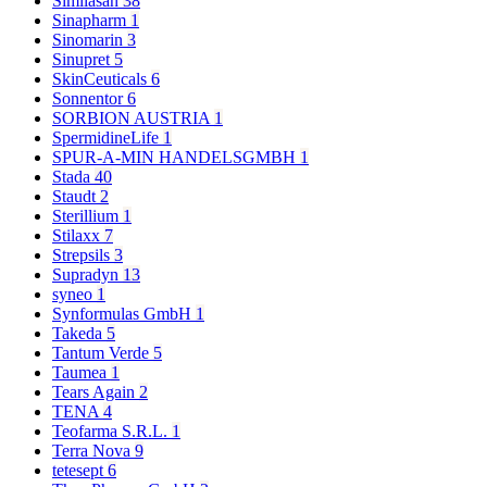
Similasan
38
Sinapharm
1
Sinomarin
3
Sinupret
5
SkinCeuticals
6
Sonnentor
6
SORBION AUSTRIA
1
SpermidineLife
1
SPUR-A-MIN HANDELSGMBH
1
Stada
40
Staudt
2
Sterillium
1
Stilaxx
7
Strepsils
3
Supradyn
13
syneo
1
Synformulas GmbH
1
Takeda
5
Tantum Verde
5
Taumea
1
Tears Again
2
TENA
4
Teofarma S.R.L.
1
Terra Nova
9
tetesept
6