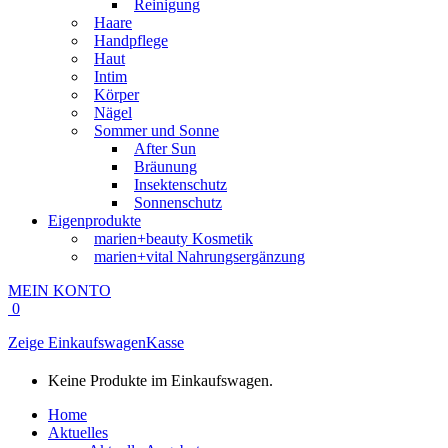
Reinigung
Haare
Handpflege
Haut
Intim
Körper
Nägel
Sommer und Sonne
After Sun
Bräunung
Insektenschutz
Sonnenschutz
Eigenprodukte
marien+beauty Kosmetik
marien+vital Nahrungsergänzung
MEIN KONTO
0
Zeige Einkaufswagen
Kasse
Keine Produkte im Einkaufswagen.
Home
Aktuelles