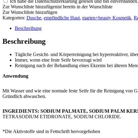
Ich habe die Datenschutzerklärung gelesen und bin einverstanden
Zur Wunschliste hinzufügen
ist bereits in der Wunschliste
Zur Wunschliste hinzufügen
Kategorien:
Dusche
,
empfindliche Haut
,
marien+beauty Kosmetik
,
R
Beschreibung
Beschreibung
​Tägliche Gesicht- und Körperreinigung bei hyperreaktiver, übe
Immer, wenn eine feste Seife bevorzugt wird
Reinigung nach der Behandlung eines Ekzems bei älteren Men
Anwendung
Mit Wasser und wie eine normale feste Seife für die Reinigung von 
Gründlich abwaschen.
INGREDIENTS: SODIUM PALMATE, SODIUM PALM KE
TETRASODIUM ETIDRONATE, SODIUM CHLORIDE.
*Die Aktivstoffe sind in Fettschrift hervorgehoben