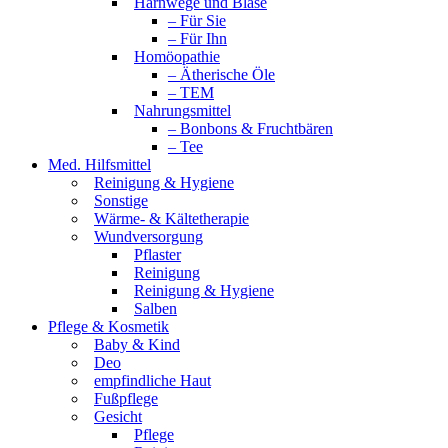
Harnwege und Blase
– Für Sie
– Für Ihn
Homöopathie
– Ätherische Öle
– TEM
Nahrungsmittel
– Bonbons & Fruchtbären
– Tee
Med. Hilfsmittel
Reinigung & Hygiene
Sonstige
Wärme- & Kältetherapie
Wundversorgung
Pflaster
Reinigung
Reinigung & Hygiene
Salben
Pflege & Kosmetik
Baby & Kind
Deo
empfindliche Haut
Fußpflege
Gesicht
Pflege