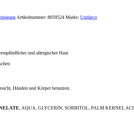
.
einigung
Artikelnummer:
8059524
Marke:
Unifarco
rempfindlicher und allergischer Haut
schen
Gesicht, Händen und Körper benutzen.
RNELATE
, AQUA, GLYCERIN, SORBITOL, PALM KERNEL ACI