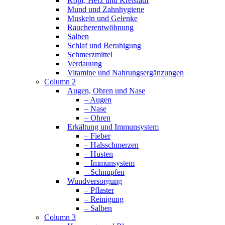
Kopf, Herz und Kreislauf
Mund und Zahnhygiene
Muskeln und Gelenke
Raucherentwöhnung
Salben
Schlaf und Beruhigung
Schmerzmittel
Verdauung
Vitamine und Nahrungsergänzungen
Column 2
Augen, Ohren und Nase
– Augen
– Nase
– Ohren
Erkältung und Immunsystem
– Fieber
– Halsschmerzen
– Husten
– Immunsystem
– Schnupfen
Wundversorgung
– Pflaster
– Reinigung
– Salben
Column 3