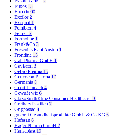
Espara GmbH
2
Eubos
13
Eucerin
60
Excilor
2
Excipial
1
Femibion
4
Fenivir
2
Formoline
1
Frank&Co
3
Fresenius Kabi Austria
1
Frontline
13
Gall-Pharma GmbH
1
Gaviscon
3
Gebro Pharma
15
Genericon Pharma
17
Germania
8
Gerot Lannach
4
Gewußt wie
6
GlaxoSmithKline Consumer Healthcare
16
Grethers Pastillen
7
Grippostad
4
guterrat Gesundheitsprodukte GmbH & Co KG
6
Hafesan
6
Hager Pharma GmbH
2
Hansaplast
19