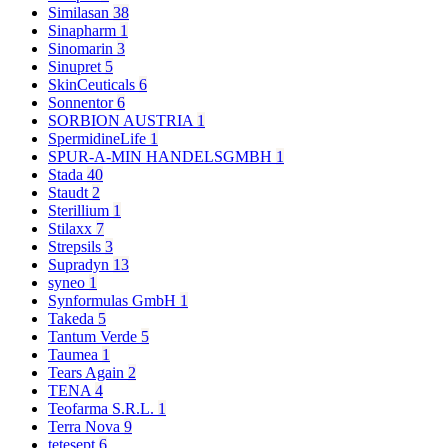
Similasan
38
Sinapharm
1
Sinomarin
3
Sinupret
5
SkinCeuticals
6
Sonnentor
6
SORBION AUSTRIA
1
SpermidineLife
1
SPUR-A-MIN HANDELSGMBH
1
Stada
40
Staudt
2
Sterillium
1
Stilaxx
7
Strepsils
3
Supradyn
13
syneo
1
Synformulas GmbH
1
Takeda
5
Tantum Verde
5
Taumea
1
Tears Again
2
TENA
4
Teofarma S.R.L.
1
Terra Nova
9
tetesept
6