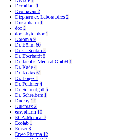
Declaré
1
Dermifant
1
Deumavan
2
Diepharmex Laboratoires
2
Diosapharm
1
doc
2
doc phytolabor
1
Dolomia
9
Dr. Böhm
60
Dr. C. Soldan
2
Dr. Eberhardt
8
Dr. Jacob's Medical GmbH
1
Dr. Kade
4
Dr. Kottas
61
Dr. Loges
1
Dr. Peithner
4
Dr. Schmidgall
5
Dr. Schreibers
1
Ducray
17
Dulcolax
2
easypharm
10
ECA-Medical
7
Ecolab
1
Emser
8
Erwo Pharma
12