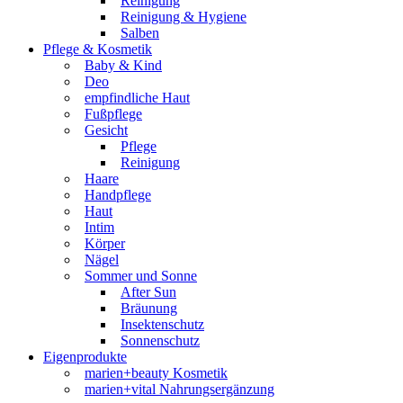
Reinigung
Reinigung & Hygiene
Salben
Pflege & Kosmetik
Baby & Kind
Deo
empfindliche Haut
Fußpflege
Gesicht
Pflege
Reinigung
Haare
Handpflege
Haut
Intim
Körper
Nägel
Sommer und Sonne
After Sun
Bräunung
Insektenschutz
Sonnenschutz
Eigenprodukte
marien+beauty Kosmetik
marien+vital Nahrungsergänzung