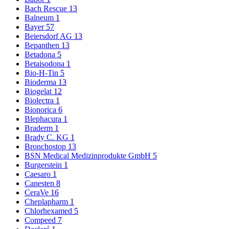
Bach Rescue
13
Balneum
1
Bayer
57
Beiersdorf AG
13
Bepanthen
13
Betadona
5
Betaisodona
1
Bio-H-Tin
5
Bioderma
13
Biogelat
12
Biolectra
1
Bionorica
6
Blephacura
1
Braderm
1
Brady C. KG
1
Bronchostop
13
BSN Medical Medizinprodukte GmbH
5
Burgerstein
1
Caesaro
1
Canesten
8
CeraVe
16
Cheplapharm
1
Chlorhexamed
5
Compeed
7