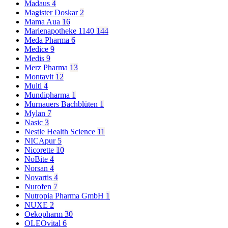
Madaus
4
Magister Doskar
2
Mama Aua
16
Marienapotheke 1140
144
Meda Pharma
6
Medice
9
Medis
9
Merz Pharma
13
Montavit
12
Multi
4
Mundipharma
1
Murnauers Bachblüten
1
Mylan
7
Nasic
3
Nestle Health Science
11
NICApur
5
Nicorette
10
NoBite
4
Norsan
4
Novartis
4
Nurofen
7
Nutropia Pharma GmbH
1
NUXE
2
Oekopharm
30
OLEOvital
6