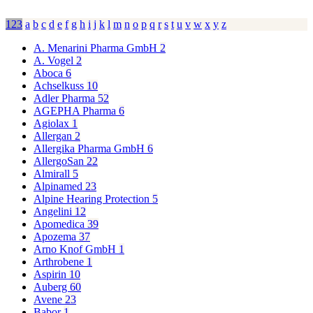
123
a
b
c
d
e
f
g
h
i
j
k
l
m
n
o
p
q
r
s
t
u
v
w
x
y
z
A. Menarini Pharma GmbH
2
A. Vogel
2
Aboca
6
Achselkuss
10
Adler Pharma
52
AGEPHA Pharma
6
Agiolax
1
Allergan
2
Allergika Pharma GmbH
6
AllergoSan
22
Almirall
5
Alpinamed
23
Alpine Hearing Protection
5
Angelini
12
Apomedica
39
Apozema
37
Arno Knof GmbH
1
Arthrobene
1
Aspirin
10
Auberg
60
Avene
23
Babor
1