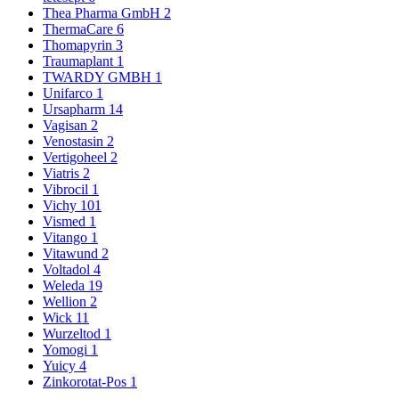
Thea Pharma GmbH
2
ThermaCare
6
Thomapyrin
3
Traumaplant
1
TWARDY GMBH
1
Unifarco
1
Ursapharm
14
Vagisan
2
Venostasin
2
Vertigoheel
2
Viatris
2
Vibrocil
1
Vichy
101
Vismed
1
Vitango
1
Vitawund
2
Voltadol
4
Weleda
19
Wellion
2
Wick
11
Wurzeltod
1
Yomogi
1
Yuicy
4
Zinkorotat-Pos
1