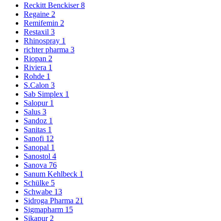
Reckitt Benckiser
8
Regaine
2
Remifemin
2
Restaxil
3
Rhinospray
1
richter pharma
3
Riopan
2
Riviera
1
Rohde
1
S.Calon
3
Sab Simplex
1
Salopur
1
Salus
3
Sandoz
1
Sanitas
1
Sanofi
12
Sanopal
1
Sanostol
4
Sanova
76
Sanum Kehlbeck
1
Schülke
5
Schwabe
13
Sidroga Pharma
21
Sigmapharm
15
Sikapur
2