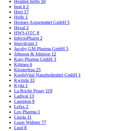
Healing herbs
10
heat it
2
Heel
17
Helfe
1
Hermes Arzneimittel GmbH
5
Hexal
2
HWS-OTC
8
InfectoPharm
2
Insecticum
1
Jacoby GM Pharma GmbH
5
Johnson & Johnson
12
Karo Pharma GmbH
3
Kijimea
6
Klosterfrau
25
KnobiVital Naturheilmittel GmbH
1
Kwizda
33
Kytta
1
La Roche Posay
119
Ladival
13
Lasepton
9
Lefax
2
Leo Pharma
1
Linola
11
Louis Widmer
77
Luuf
8