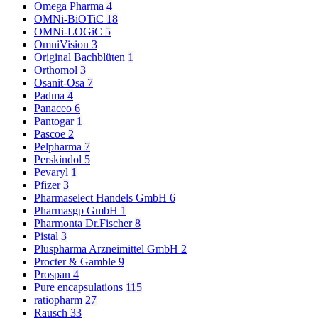
Omega Pharma
4
OMNi-BiOTiC
18
OMNi-LOGiC
5
OmniVision
3
Original Bachblüten
1
Orthomol
3
Osanit-Osa
7
Padma
4
Panaceo
6
Pantogar
1
Pascoe
2
Pelpharma
7
Perskindol
5
Pevaryl
1
Pfizer
3
Pharmaselect Handels GmbH
6
Pharmasgp GmbH
1
Pharmonta Dr.Fischer
8
Pistal
3
Pluspharma Arzneimittel GmbH
2
Procter & Gamble
9
Prospan
4
Pure encapsulations
115
ratiopharm
27
Rausch
33