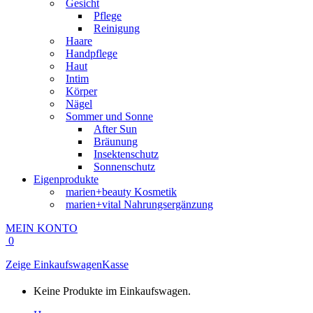
Gesicht
Pflege
Reinigung
Haare
Handpflege
Haut
Intim
Körper
Nägel
Sommer und Sonne
After Sun
Bräunung
Insektenschutz
Sonnenschutz
Eigenprodukte
marien+beauty Kosmetik
marien+vital Nahrungsergänzung
MEIN KONTO
0
Zeige Einkaufswagen
Kasse
Keine Produkte im Einkaufswagen.