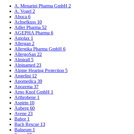
A. Menarini Pharma GmbH
2
A. Vogel
2
Aboca
6
Achselkuss
10
Adler Pharma
52
AGEPHA Pharma
6
Agiolax
1
Allergan
2
Allergika Pharma GmbH
6
AllergoSan
22
Almirall
5
Alpinamed
23
Alpine Hearing Protection
5
Angelini
12
Apomedica
39
Apozema
37
Arno Knof GmbH
1
Arthrobene
1
Aspirin
10
Auberg
60
Avene
23
Babor
1
Bach Rescue
13
Balneum
1