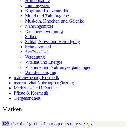
Homöopathie
Immunsystem
Kopf und Konzentration
Mund und Zahnhygiene
Muskeln, Knochen und Gelenke
Nahrungsmittel
Raucherentwöhnung
Salben
Schlaf, Stress und Beruhigung
Schmerzmittel
Stoffwechsel
Verdauung
Vitalität und Energie
Vitamine und Nahrungsergänzungen
Wundversorgung
marien+beauty Kosmetik
marien+vital Nahrungsergänzung
Medizinische Hilfsmittel
Pflege & Kosmetik
Tiergesundheit
Marken
123
a
b
c
d
e
f
g
h
i
j
k
l
m
n
o
p
q
r
s
t
u
v
w
x
y
z