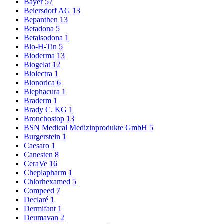
Bayer
57
Beiersdorf AG
13
Bepanthen
13
Betadona
5
Betaisodona
1
Bio-H-Tin
5
Bioderma
13
Biogelat
12
Biolectra
1
Bionorica
6
Blephacura
1
Braderm
1
Brady C. KG
1
Bronchostop
13
BSN Medical Medizinprodukte GmbH
5
Burgerstein
1
Caesaro
1
Canesten
8
CeraVe
16
Cheplapharm
1
Chlorhexamed
5
Compeed
7
Declaré
1
Dermifant
1
Deumavan
2