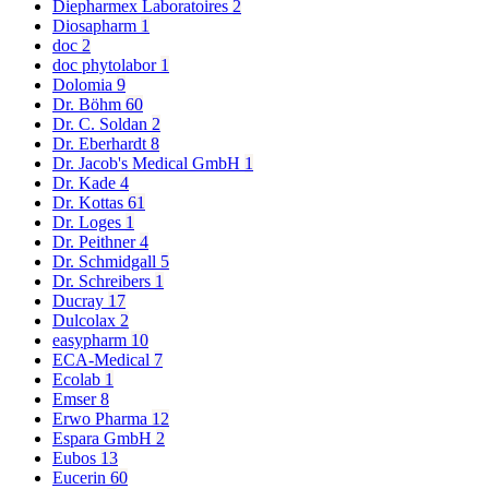
Diepharmex Laboratoires
2
Diosapharm
1
doc
2
doc phytolabor
1
Dolomia
9
Dr. Böhm
60
Dr. C. Soldan
2
Dr. Eberhardt
8
Dr. Jacob's Medical GmbH
1
Dr. Kade
4
Dr. Kottas
61
Dr. Loges
1
Dr. Peithner
4
Dr. Schmidgall
5
Dr. Schreibers
1
Ducray
17
Dulcolax
2
easypharm
10
ECA-Medical
7
Ecolab
1
Emser
8
Erwo Pharma
12
Espara GmbH
2
Eubos
13
Eucerin
60