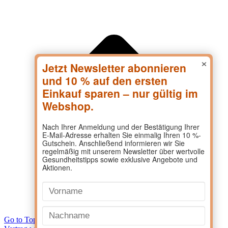
×
Go to Top