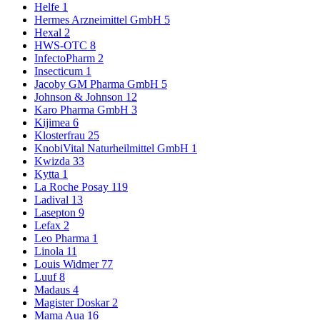
Helfe
1
Hermes Arzneimittel GmbH
5
Hexal
2
HWS-OTC
8
InfectoPharm
2
Insecticum
1
Jacoby GM Pharma GmbH
5
Johnson & Johnson
12
Karo Pharma GmbH
3
Kijimea
6
Klosterfrau
25
KnobiVital Naturheilmittel GmbH
1
Kwizda
33
Kytta
1
La Roche Posay
119
Ladival
13
Lasepton
9
Lefax
2
Leo Pharma
1
Linola
11
Louis Widmer
77
Luuf
8
Madaus
4
Magister Doskar
2
Mama Aua
16