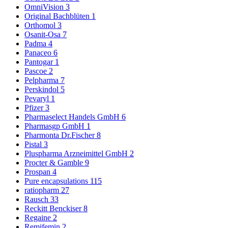
OmniVision
3
Original Bachblüten
1
Orthomol
3
Osanit-Osa
7
Padma
4
Panaceo
6
Pantogar
1
Pascoe
2
Pelpharma
7
Perskindol
5
Pevaryl
1
Pfizer
3
Pharmaselect Handels GmbH
6
Pharmasgp GmbH
1
Pharmonta Dr.Fischer
8
Pistal
3
Pluspharma Arzneimittel GmbH
2
Procter & Gamble
9
Prospan
4
Pure encapsulations
115
ratiopharm
27
Rausch
33
Reckitt Benckiser
8
Regaine
2
Remifemin
2