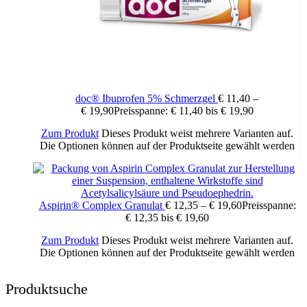
Wichtige Hinweise:
Zugelassenes Arzneimittel: Zu Risiken und Nebenwirkungen lesen
Sie die Packungsbeilage und fragen Sie Ihren Arzt oder Apotheker.
Die angegebene empfohlene Tagesdosis nicht überschreiten. Für
doc® Ibuprofen 5% Schmerzgel
€
11,40
–
Kinder unerreichbar aufbewahren.
€
19,90
Preisspanne: € 11,40 bis € 19,90
Zum Produkt
Dieses Produkt weist mehrere Varianten auf.
Zusätzliche Informationen
Die Optionen können auf der Produktseite gewählt werden
20 Stück, 40 Stück
Packungsinhalt:
Aspirin® Complex Granulat
€
12,35
–
€
19,60
Preisspanne:
€ 12,35 bis € 19,60
Zum Produkt
Dieses Produkt weist mehrere Varianten auf.
Die Optionen können auf der Produktseite gewählt werden
Produktsuche