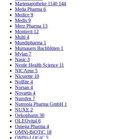
Marienapotheke 1140
144
Meda Pharma
6
Medice
9
Medis
9
Merz Pharma
13
Montavit
12
Multi
4
Mundipharma
1
Murnauers Bachblüten
1
Mylan
7
Nasic
3
Nestle Health Science
11
NICApur
5
Nicorette
10
NoBite
4
Norsan
4
Novartis
4
Nurofen
7
Nutropia Pharma GmbH
1
NUXE
2
Oekopharm
30
OLEOvital
6
Omega Pharma
4
OMNi-BiOTiC
18
OMNi-LOGiC
5