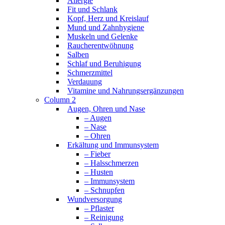
Allergie
Fit und Schlank
Kopf, Herz und Kreislauf
Mund und Zahnhygiene
Muskeln und Gelenke
Raucherentwöhnung
Salben
Schlaf und Beruhigung
Schmerzmittel
Verdauung
Vitamine und Nahrungsergänzungen
Column 2
Augen, Ohren und Nase
– Augen
– Nase
– Ohren
Erkältung und Immunsystem
– Fieber
– Halsschmerzen
– Husten
– Immunsystem
– Schnupfen
Wundversorgung
– Pflaster
– Reinigung