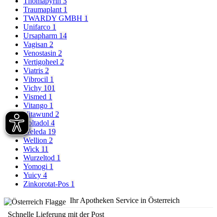
Thomapyrin
3
Traumaplant
1
TWARDY GMBH
1
Unifarco
1
Ursapharm
14
Vagisan
2
Venostasin
2
Vertigoheel
2
Viatris
2
Vibrocil
1
Vichy
101
Vismed
1
Vitango
1
Vitawund
2
Voltadol
4
Weleda
19
Wellion
2
Wick
11
Wurzeltod
1
Yomogi
1
Yuicy
4
Zinkorotat-Pos
1
Ihr Apotheken Service in Österreich
Schnelle Lieferung mit der Post