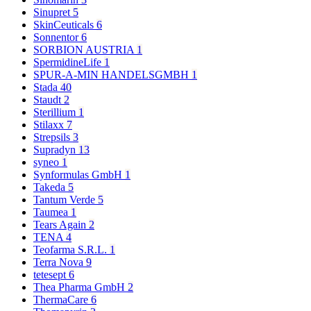
Sinupret
5
SkinCeuticals
6
Sonnentor
6
SORBION AUSTRIA
1
SpermidineLife
1
SPUR-A-MIN HANDELSGMBH
1
Stada
40
Staudt
2
Sterillium
1
Stilaxx
7
Strepsils
3
Supradyn
13
syneo
1
Synformulas GmbH
1
Takeda
5
Tantum Verde
5
Taumea
1
Tears Again
2
TENA
4
Teofarma S.R.L.
1
Terra Nova
9
tetesept
6
Thea Pharma GmbH
2
ThermaCare
6