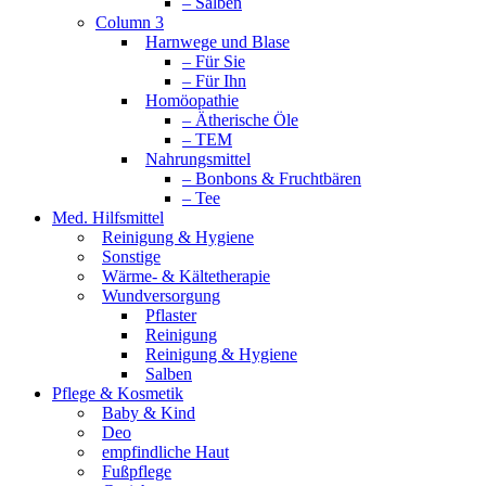
– Salben
Column 3
Harnwege und Blase
– Für Sie
– Für Ihn
Homöopathie
– Ätherische Öle
– TEM
Nahrungsmittel
– Bonbons & Fruchtbären
– Tee
Med. Hilfsmittel
Reinigung & Hygiene
Sonstige
Wärme- & Kältetherapie
Wundversorgung
Pflaster
Reinigung
Reinigung & Hygiene
Salben
Pflege & Kosmetik
Baby & Kind
Deo
empfindliche Haut
Fußpflege