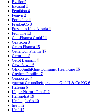
Excilor
2
Excipial
1
Femibion
4
Fenivir
2
Formoline
1
Frank&Co
3
Fresenius Kabi Austria
1
Frontline
13
Gall-Pharma GmbH
1
Gaviscon
3
Gebro Pharma
15
Genericon Pharma
17
Germania
8
Gerot Lannach
4
Gewußt wie
6
GlaxoSmithKline Consumer Healthcare
16
Grethers Pastillen
7
Grippostad
4
guterrat Gesundheitsprodukte GmbH & Co KG
6
Hafesan
6
Hager Pharma GmbH
2
Hansaplast
19
Healing herbs
10
heat it
2
Heel
17