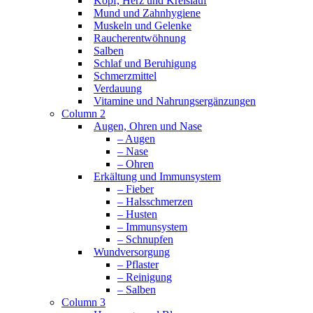
Kopf, Herz und Kreislauf
Mund und Zahnhygiene
Muskeln und Gelenke
Raucherentwöhnung
Salben
Schlaf und Beruhigung
Schmerzmittel
Verdauung
Vitamine und Nahrungsergänzungen
Column 2
Augen, Ohren und Nase
– Augen
– Nase
– Ohren
Erkältung und Immunsystem
– Fieber
– Halsschmerzen
– Husten
– Immunsystem
– Schnupfen
Wundversorgung
– Pflaster
– Reinigung
– Salben
Column 3