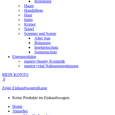
Reinigung
Haare
Handpflege
Haut
Intim
Körper
Nägel
Sommer und Sonne
After Sun
Bräunung
Insektenschutz
Sonnenschutz
Eigenprodukte
marien+beauty Kosmetik
marien+vital Nahrungsergänzung
MEIN KONTO
0
Zeige Einkaufswagen
Kasse
Keine Produkte im Einkaufswagen.
Home
Aktuelles