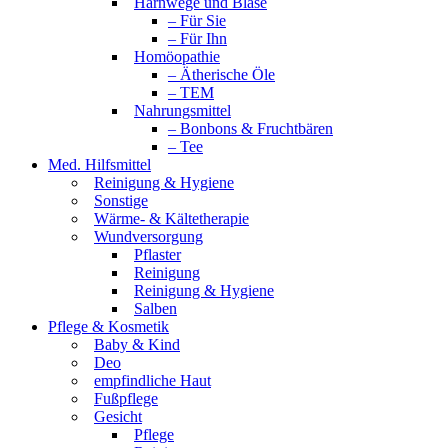
Harnwege und Blase
– Für Sie
– Für Ihn
Homöopathie
– Ätherische Öle
– TEM
Nahrungsmittel
– Bonbons & Fruchtbären
– Tee
Med. Hilfsmittel
Reinigung & Hygiene
Sonstige
Wärme- & Kältetherapie
Wundversorgung
Pflaster
Reinigung
Reinigung & Hygiene
Salben
Pflege & Kosmetik
Baby & Kind
Deo
empfindliche Haut
Fußpflege
Gesicht
Pflege