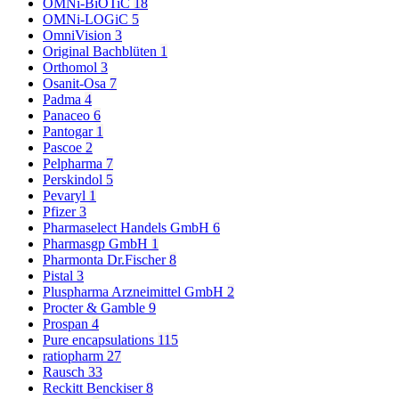
OMNi-BiOTiC
18
OMNi-LOGiC
5
OmniVision
3
Original Bachblüten
1
Orthomol
3
Osanit-Osa
7
Padma
4
Panaceo
6
Pantogar
1
Pascoe
2
Pelpharma
7
Perskindol
5
Pevaryl
1
Pfizer
3
Pharmaselect Handels GmbH
6
Pharmasgp GmbH
1
Pharmonta Dr.Fischer
8
Pistal
3
Pluspharma Arzneimittel GmbH
2
Procter & Gamble
9
Prospan
4
Pure encapsulations
115
ratiopharm
27
Rausch
33
Reckitt Benckiser
8