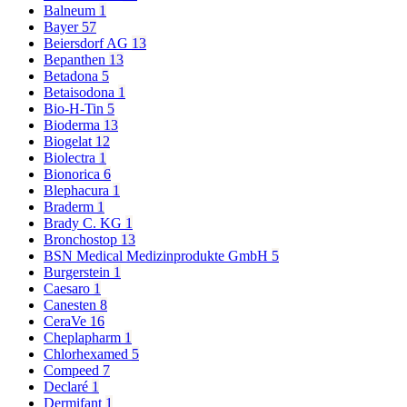
Balneum
1
Bayer
57
Beiersdorf AG
13
Bepanthen
13
Betadona
5
Betaisodona
1
Bio-H-Tin
5
Bioderma
13
Biogelat
12
Biolectra
1
Bionorica
6
Blephacura
1
Braderm
1
Brady C. KG
1
Bronchostop
13
BSN Medical Medizinprodukte GmbH
5
Burgerstein
1
Caesaro
1
Canesten
8
CeraVe
16
Cheplapharm
1
Chlorhexamed
5
Compeed
7
Declaré
1
Dermifant
1