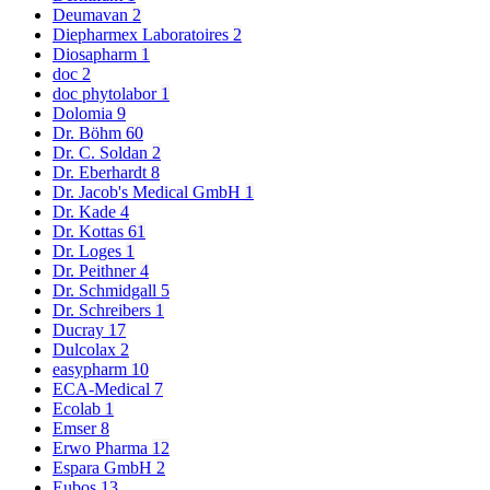
Deumavan
2
Diepharmex Laboratoires
2
Diosapharm
1
doc
2
doc phytolabor
1
Dolomia
9
Dr. Böhm
60
Dr. C. Soldan
2
Dr. Eberhardt
8
Dr. Jacob's Medical GmbH
1
Dr. Kade
4
Dr. Kottas
61
Dr. Loges
1
Dr. Peithner
4
Dr. Schmidgall
5
Dr. Schreibers
1
Ducray
17
Dulcolax
2
easypharm
10
ECA-Medical
7
Ecolab
1
Emser
8
Erwo Pharma
12
Espara GmbH
2
Eubos
13