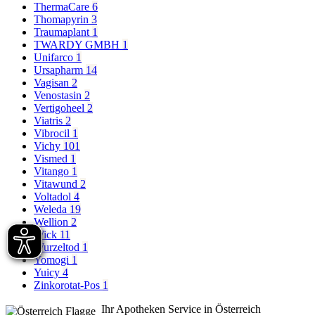
ThermaCare
6
Thomapyrin
3
Traumaplant
1
TWARDY GMBH
1
Unifarco
1
Ursapharm
14
Vagisan
2
Venostasin
2
Vertigoheel
2
Viatris
2
Vibrocil
1
Vichy
101
Vismed
1
Vitango
1
Vitawund
2
Voltadol
4
Weleda
19
Wellion
2
Wick
11
Wurzeltod
1
Yomogi
1
Yuicy
4
Zinkorotat-Pos
1
Ihr Apotheken Service in Österreich