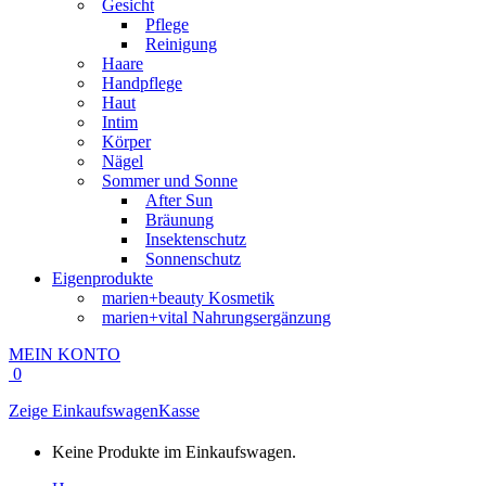
Gesicht
Pflege
Reinigung
Haare
Handpflege
Haut
Intim
Körper
Nägel
Sommer und Sonne
After Sun
Bräunung
Insektenschutz
Sonnenschutz
Eigenprodukte
marien+beauty Kosmetik
marien+vital Nahrungsergänzung
MEIN KONTO
0
Zeige Einkaufswagen
Kasse
Keine Produkte im Einkaufswagen.