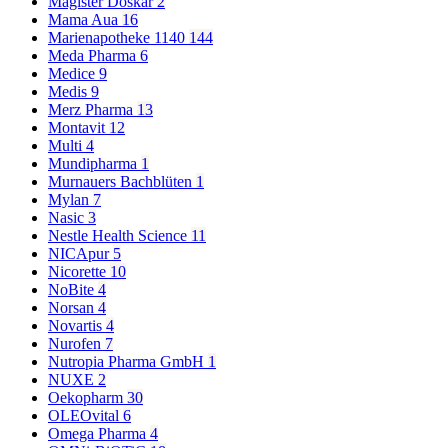
Magister Doskar
2
Mama Aua
16
Marienapotheke 1140
144
Meda Pharma
6
Medice
9
Medis
9
Merz Pharma
13
Montavit
12
Multi
4
Mundipharma
1
Murnauers Bachblüten
1
Mylan
7
Nasic
3
Nestle Health Science
11
NICApur
5
Nicorette
10
NoBite
4
Norsan
4
Novartis
4
Nurofen
7
Nutropia Pharma GmbH
1
NUXE
2
Oekopharm
30
OLEOvital
6
Omega Pharma
4