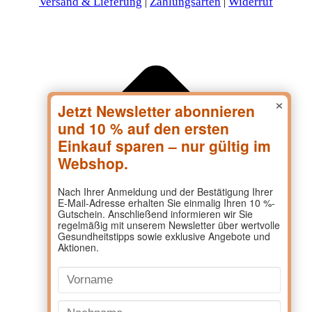
Versand & Lieferung
Zahlungsarten
Widerruf
|
|
×