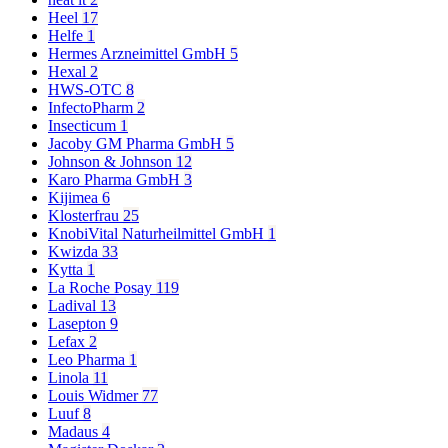
Heel
17
Helfe
1
Hermes Arzneimittel GmbH
5
Hexal
2
HWS-OTC
8
InfectoPharm
2
Insecticum
1
Jacoby GM Pharma GmbH
5
Johnson & Johnson
12
Karo Pharma GmbH
3
Kijimea
6
Klosterfrau
25
KnobiVital Naturheilmittel GmbH
1
Kwizda
33
Kytta
1
La Roche Posay
119
Ladival
13
Lasepton
9
Lefax
2
Leo Pharma
1
Linola
11
Louis Widmer
77
Luuf
8
Madaus
4