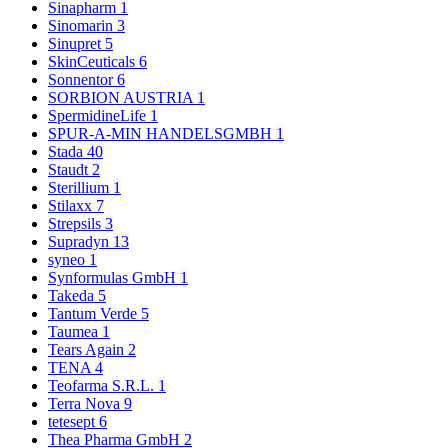
Sinapharm
1
Sinomarin
3
Sinupret
5
SkinCeuticals
6
Sonnentor
6
SORBION AUSTRIA
1
SpermidineLife
1
SPUR-A-MIN HANDELSGMBH
1
Stada
40
Staudt
2
Sterillium
1
Stilaxx
7
Strepsils
3
Supradyn
13
syneo
1
Synformulas GmbH
1
Takeda
5
Tantum Verde
5
Taumea
1
Tears Again
2
TENA
4
Teofarma S.R.L.
1
Terra Nova
9
tetesept
6
Thea Pharma GmbH
2