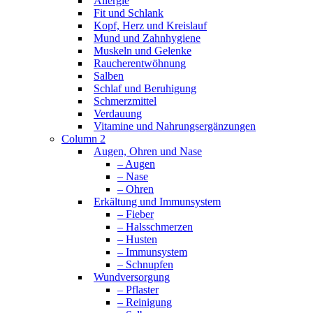
Allergie
Fit und Schlank
Kopf, Herz und Kreislauf
Mund und Zahnhygiene
Muskeln und Gelenke
Raucherentwöhnung
Salben
Schlaf und Beruhigung
Schmerzmittel
Verdauung
Vitamine und Nahrungsergänzungen
Column 2
Augen, Ohren und Nase
– Augen
– Nase
– Ohren
Erkältung und Immunsystem
– Fieber
– Halsschmerzen
– Husten
– Immunsystem
– Schnupfen
Wundversorgung
– Pflaster
– Reinigung