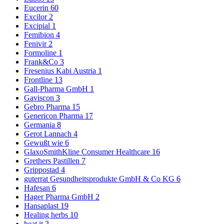
Eucerin
60
Excilor
2
Excipial
1
Femibion
4
Fenivir
2
Formoline
1
Frank&Co
3
Fresenius Kabi Austria
1
Frontline
13
Gall-Pharma GmbH
1
Gaviscon
3
Gebro Pharma
15
Genericon Pharma
17
Germania
8
Gerot Lannach
4
Gewußt wie
6
GlaxoSmithKline Consumer Healthcare
16
Grethers Pastillen
7
Grippostad
4
guterrat Gesundheitsprodukte GmbH & Co KG
6
Hafesan
6
Hager Pharma GmbH
2
Hansaplast
19
Healing herbs
10
heat it
2