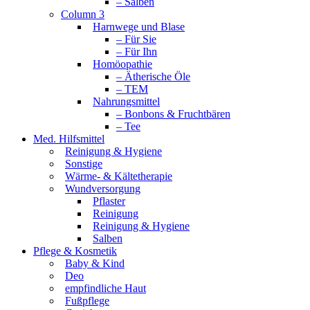
– Salben
Column 3
Harnwege und Blase
– Für Sie
– Für Ihn
Homöopathie
– Ätherische Öle
– TEM
Nahrungsmittel
– Bonbons & Fruchtbären
– Tee
Med. Hilfsmittel
Reinigung & Hygiene
Sonstige
Wärme- & Kältetherapie
Wundversorgung
Pflaster
Reinigung
Reinigung & Hygiene
Salben
Pflege & Kosmetik
Baby & Kind
Deo
empfindliche Haut
Fußpflege