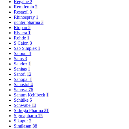
Regaine
2
Remifemin
2
Restaxil
3
Rhinospray
1
richter pharma
3
Riopan
2
Riviera
1
Rohde
1
S.Calon
3
Sab Simplex
1
Salopur
1
Salus
3
Sandoz
1
Sanitas
1
Sanofi
12
Sanopal
1
Sanostol
4
Sanova
76
Sanum Kehlbeck
1
Schülke
5
Schwabe
13
Sidroga Pharma
21
Sigmapharm
15
Sikapur
2
Similasan
38