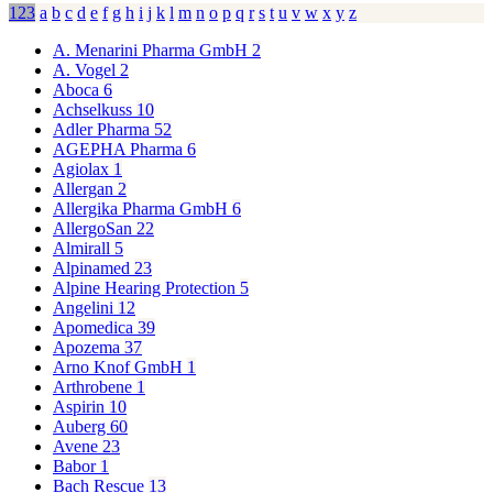
123
a
b
c
d
e
f
g
h
i
j
k
l
m
n
o
p
q
r
s
t
u
v
w
x
y
z
A. Menarini Pharma GmbH
2
A. Vogel
2
Aboca
6
Achselkuss
10
Adler Pharma
52
AGEPHA Pharma
6
Agiolax
1
Allergan
2
Allergika Pharma GmbH
6
AllergoSan
22
Almirall
5
Alpinamed
23
Alpine Hearing Protection
5
Angelini
12
Apomedica
39
Apozema
37
Arno Knof GmbH
1
Arthrobene
1
Aspirin
10
Auberg
60
Avene
23
Babor
1
Bach Rescue
13