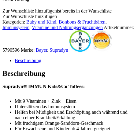
Zur Wunschliste hinzufügen
ist bereits in der Wunschliste
Zur Wunschliste hinzufügen
Kategorien:
Baby und Kind
,
Bonbons & Fruchtbären
,
Immunsystem
,
Vitamine und Nahrungsergänzungen
Artikelnummer:
5790596
Marke:
Bayer
,
Supradyn
Beschreibung
Beschreibung
Supradyn® IMMUN Kids&Co Toffees:
Mit 9 Vitaminen + Zink + Eisen
Unterstützen das Immunsystem
Helfen bei Müdigkeit und Erschöpfung auch während und
nach einer Krankheit/Erkältung.
Mit fruchtigem Orange-Sanddorn-Geschmack
Für Erwachsene und Kinder ab 4 Jahren geeignet