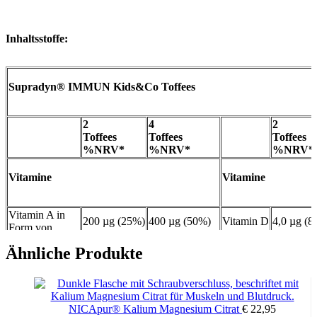
Inhaltsstoffe:
Supradyn® IMMUN Kids&Co Toffees
2
4
2
Toffees
Toffees
Toffees
%NRV*
%NRV*
%NRV*
Vitamine
Vitamine
Vitamin A in
200 µg (25%)
400 µg (50%)
Vitamin D
4,0 µg (8
Form von
Beta-Carotin
1,2 mg (kA)
2,4 mg (kA)
Ähnliche Produkte
Vitamin C
50 mg (63%)
100 mg (125%)
Vitamin E
6,0 mg (
Vitamin
0,6 mg (55%)
1,2 mg (109%)
Niacin
9,0 mg (
B1 (Thiamin)
NICApur® Kalium Magnesium Citrat
€
22,95
Vitamin
Mineralstoffe