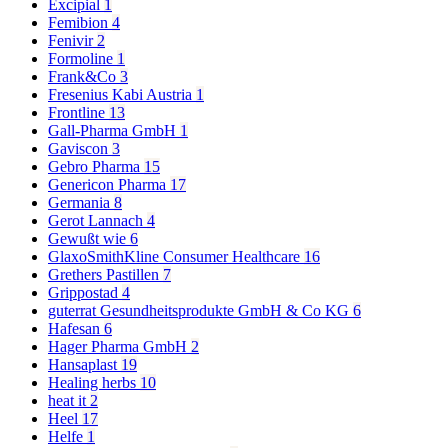
Excipial
1
Femibion
4
Fenivir
2
Formoline
1
Frank&Co
3
Fresenius Kabi Austria
1
Frontline
13
Gall-Pharma GmbH
1
Gaviscon
3
Gebro Pharma
15
Genericon Pharma
17
Germania
8
Gerot Lannach
4
Gewußt wie
6
GlaxoSmithKline Consumer Healthcare
16
Grethers Pastillen
7
Grippostad
4
guterrat Gesundheitsprodukte GmbH & Co KG
6
Hafesan
6
Hager Pharma GmbH
2
Hansaplast
19
Healing herbs
10
heat it
2
Heel
17
Helfe
1