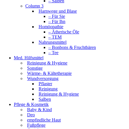
– Salben
Column 3
Harnwege und Blase
– Für Sie
– Für Ihn
Homöopathie
– Ätherische Öle
– TEM
Nahrungsmittel
– Bonbons & Fruchtbären
– Tee
Med. Hilfsmittel
Reinigung & Hygiene
Sonstige
Wärme- & Kältetherapie
Wundversorgung
Pflaster
Reinigung
Reinigung & Hygiene
Salben
Pflege & Kosmetik
Baby & Kind
Deo
empfindliche Haut
Fußpflege