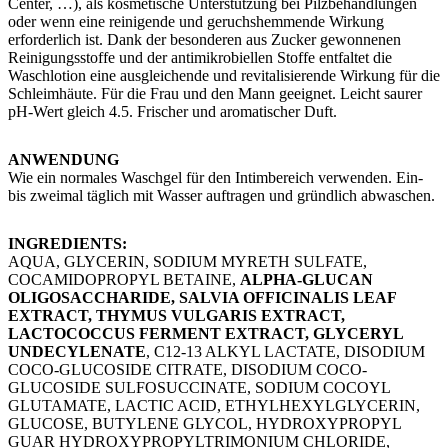
Center, …), als kosmetische Unterstützung bei Pilzbehandlungen
oder wenn eine reinigende und geruchshemmende Wirkung
erforderlich ist. Dank der besonderen aus Zucker gewonnenen
Reinigungsstoffe und der antimikrobiellen Stoffe entfaltet die
Waschlotion eine ausgleichende und revitalisierende Wirkung für die
Schleimhäute. Für die Frau und den Mann geeignet. Leicht saurer
pH-Wert gleich 4.5. Frischer und aromatischer Duft.
ANWENDUNG
Wie ein normales Waschgel für den Intimbereich verwenden. Ein-
bis zweimal täglich mit Wasser auftragen und gründlich abwaschen.
INGREDIENTS:
AQUA, GLYCERIN, SODIUM MYRETH SULFATE,
COCAMIDOPROPYL BETAINE,
ALPHA-GLUCAN
OLIGOSACCHARIDE, SALVIA OFFICINALIS LEAF
EXTRACT, THYMUS VULGARIS EXTRACT,
LACTOCOCCUS FERMENT EXTRACT, GLYCERYL
UNDECYLENATE
, C12-13 ALKYL LACTATE, DISODIUM
COCO-GLUCOSIDE CITRATE, DISODIUM COCO-
GLUCOSIDE SULFOSUCCINATE, SODIUM COCOYL
GLUTAMATE, LACTIC ACID, ETHYLHEXYLGLYCERIN,
GLUCOSE, BUTYLENE GLYCOL, HYDROXYPROPYL
GUAR HYDROXYPROPYLTRIMONIUM CHLORIDE,