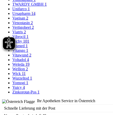
TWARDY GMBH
1
Unifarco
1
Ursapharm
14
Vagisan
2
Venostasin
2
Vertigoheel
2
Viatris
2
Vibrocil
1
Vichy
101
Vismed
1
Vitango
1
Vitawund
2
Voltadol
4
Weleda
19
Wellion
2
Wick
11
Wurzeltod
1
Yomogi
1
Yuicy
4
Zinkorotat-Pos
1
Ihr Apotheken Service in Österreich
Schnelle Lieferung mit der Post