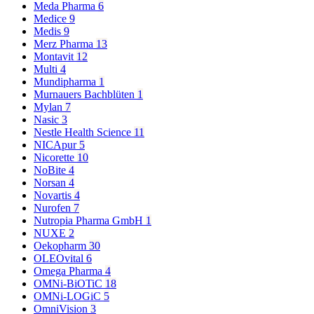
Meda Pharma
6
Medice
9
Medis
9
Merz Pharma
13
Montavit
12
Multi
4
Mundipharma
1
Murnauers Bachblüten
1
Mylan
7
Nasic
3
Nestle Health Science
11
NICApur
5
Nicorette
10
NoBite
4
Norsan
4
Novartis
4
Nurofen
7
Nutropia Pharma GmbH
1
NUXE
2
Oekopharm
30
OLEOvital
6
Omega Pharma
4
OMNi-BiOTiC
18
OMNi-LOGiC
5
OmniVision
3