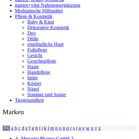
marien+vital Nahrungsergänzung
Medizinische Hilfsmittel
Pflege & Kosmetik
Baby & Kind
Dekorative Kosmetik
Deo
Düfte
empfindliche Haut
Fußpflege
Gesicht
Gesichtspflege
Haare
Handpflege
Intim
Körper
Nägel
Sommer und Sonne
Tiergesundheit
Marken
123
a
b
c
d
e
f
g
h
i
j
k
l
m
n
o
p
q
r
s
t
u
v
w
x
y
z
A. Menarini Pharma GmbH
2