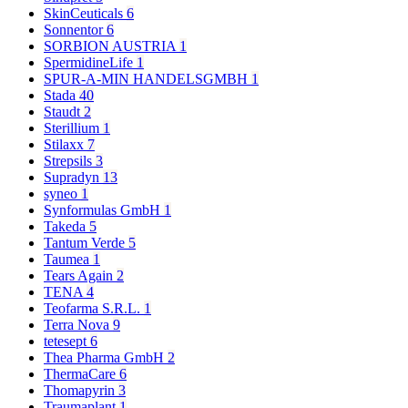
SkinCeuticals
6
Sonnentor
6
SORBION AUSTRIA
1
SpermidineLife
1
SPUR-A-MIN HANDELSGMBH
1
Stada
40
Staudt
2
Sterillium
1
Stilaxx
7
Strepsils
3
Supradyn
13
syneo
1
Synformulas GmbH
1
Takeda
5
Tantum Verde
5
Taumea
1
Tears Again
2
TENA
4
Teofarma S.R.L.
1
Terra Nova
9
tetesept
6
Thea Pharma GmbH
2
ThermaCare
6
Thomapyrin
3
Traumaplant
1