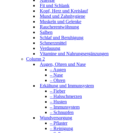
Allergie
Fit und Schlank
Kopf, Herz und Kreislauf
Mund und Zahnhygiene
Muskeln und Gelenke
Raucherentwöhnung
Salben
Schlaf und Beruhigung
Schmerzmittel
Verdauung
Vitamine und Nahrungsergänzungen
Column 2
Augen, Ohren und Nase
– Augen
– Nase
– Ohren
Erkältung und Immunsystem
– Fieber
– Halsschmerzen
– Husten
– Immunsystem
– Schnupfen
Wundversorgung
– Pflaster
– Reinigung