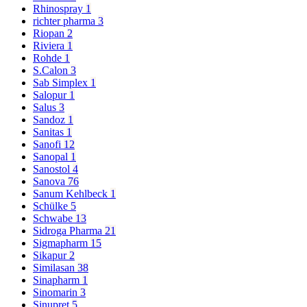
Rhinospray
1
richter pharma
3
Riopan
2
Riviera
1
Rohde
1
S.Calon
3
Sab Simplex
1
Salopur
1
Salus
3
Sandoz
1
Sanitas
1
Sanofi
12
Sanopal
1
Sanostol
4
Sanova
76
Sanum Kehlbeck
1
Schülke
5
Schwabe
13
Sidroga Pharma
21
Sigmapharm
15
Sikapur
2
Similasan
38
Sinapharm
1
Sinomarin
3
Sinupret
5