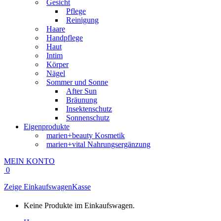
Gesicht
Pflege
Reinigung
Haare
Handpflege
Haut
Intim
Körper
Nägel
Sommer und Sonne
After Sun
Bräunung
Insektenschutz
Sonnenschutz
Eigenprodukte
marien+beauty Kosmetik
marien+vital Nahrungsergänzung
MEIN KONTO
0
Zeige Einkaufswagen
Kasse
Keine Produkte im Einkaufswagen.