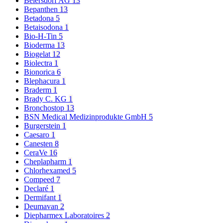
Beiersdorf AG
13
Bepanthen
13
Betadona
5
Betaisodona
1
Bio-H-Tin
5
Bioderma
13
Biogelat
12
Biolectra
1
Bionorica
6
Blephacura
1
Braderm
1
Brady C. KG
1
Bronchostop
13
BSN Medical Medizinprodukte GmbH
5
Burgerstein
1
Caesaro
1
Canesten
8
CeraVe
16
Cheplapharm
1
Chlorhexamed
5
Compeed
7
Declaré
1
Dermifant
1
Deumavan
2
Diepharmex Laboratoires
2