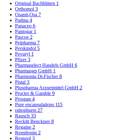
Original Bachblüten
1
Orthomol
3
Osanit-Osa
7
Padma
4
Panaceo
6
Pantogar
1
Pascoe
2
Pelpharma
7
Perskindol
5
Pevaryl
1
Pfizer
3
Pharmaselect Handels GmbH
6
Pharmasgp GmbH
1
Pharmonta Dr.Fischer
8
Pistal
3
Pluspharma Arzneimittel GmbH
2
Procter & Gamble
9
Prospan
4
Pure encapsulations
115
ratiopharm
27
Rausch
33
Reckitt Benckiser
8
Regaine
2
Remifemin
2
Restaxil
3