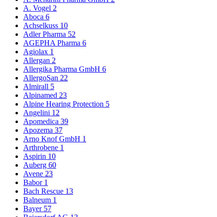
A. Vogel
2
Aboca
6
Achselkuss
10
Adler Pharma
52
AGEPHA Pharma
6
Agiolax
1
Allergan
2
Allergika Pharma GmbH
6
AllergoSan
22
Almirall
5
Alpinamed
23
Alpine Hearing Protection
5
Angelini
12
Apomedica
39
Apozema
37
Arno Knof GmbH
1
Arthrobene
1
Aspirin
10
Auberg
60
Avene
23
Babor
1
Bach Rescue
13
Balneum
1
Bayer
57