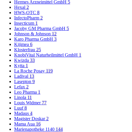
Hermes Arzneimittel GmbH
5
Hexal
2
HWS-OTC
8
InfectoPharm
2
Insecticum
1
Jacoby GM Pharma GmbH
5
Johnson & Johnson
12
Karo Pharma GmbH
3
Kijimea
6
Klosterfrau
25
KnobiVital Naturheilmittel GmbH
1
Kwizda
33
Kytta
1
La Roche Posay
119
Ladival
13
Lasepton
9
Lefax
2
Leo Pharma
1
Linola
11
Louis Widmer
77
Luuf
8
Madaus
4
Magister Doskar
2
Mama Aua
16
Marienapotheke 1140
144