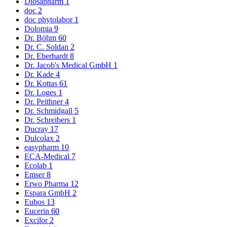
Diosapharm
1
doc
2
doc phytolabor
1
Dolomia
9
Dr. Böhm
60
Dr. C. Soldan
2
Dr. Eberhardt
8
Dr. Jacob's Medical GmbH
1
Dr. Kade
4
Dr. Kottas
61
Dr. Loges
1
Dr. Peithner
4
Dr. Schmidgall
5
Dr. Schreibers
1
Ducray
17
Dulcolax
2
easypharm
10
ECA-Medical
7
Ecolab
1
Emser
8
Erwo Pharma
12
Espara GmbH
2
Eubos
13
Eucerin
60
Excilor
2