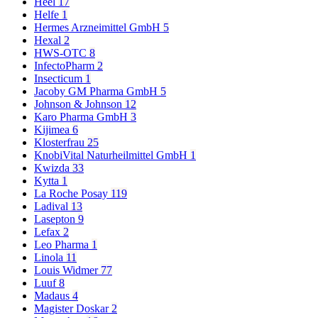
Heel
17
Helfe
1
Hermes Arzneimittel GmbH
5
Hexal
2
HWS-OTC
8
InfectoPharm
2
Insecticum
1
Jacoby GM Pharma GmbH
5
Johnson & Johnson
12
Karo Pharma GmbH
3
Kijimea
6
Klosterfrau
25
KnobiVital Naturheilmittel GmbH
1
Kwizda
33
Kytta
1
La Roche Posay
119
Ladival
13
Lasepton
9
Lefax
2
Leo Pharma
1
Linola
11
Louis Widmer
77
Luuf
8
Madaus
4
Magister Doskar
2