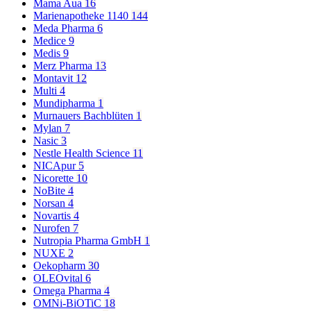
Mama Aua
16
Marienapotheke 1140
144
Meda Pharma
6
Medice
9
Medis
9
Merz Pharma
13
Montavit
12
Multi
4
Mundipharma
1
Murnauers Bachblüten
1
Mylan
7
Nasic
3
Nestle Health Science
11
NICApur
5
Nicorette
10
NoBite
4
Norsan
4
Novartis
4
Nurofen
7
Nutropia Pharma GmbH
1
NUXE
2
Oekopharm
30
OLEOvital
6
Omega Pharma
4
OMNi-BiOTiC
18