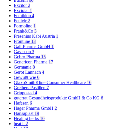
Eucerin
60
Excilor
2
Excipial
1
Femibion
4
Fenivir
2
Formoline
1
Frank&Co
3
Fresenius Kabi Austria
1
Frontline
13
Gall-Pharma GmbH
1
Gaviscon
3
Gebro Pharma
15
Genericon Pharma
17
Germania
8
Gerot Lannach
4
Gewußt wie
6
GlaxoSmithKline Consumer Healthcare
16
Grethers Pastillen
7
Grippostad
4
guterrat Gesundheitsprodukte GmbH & Co KG
6
Hafesan
6
Hager Pharma GmbH
2
Hansaplast
19
Healing herbs
10
heat it
2