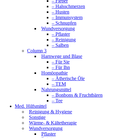
– Fieber
– Halsschmerzen
– Husten
– Immunsystem
– Schnupfen
Wundversorgung
– Pflaster
– Reinigung
– Salben
Column 3
Harnwege und Blase
– Für Sie
– Für Ihn
Homöopathie
– Ätherische Öle
– TEM
Nahrungsmittel
– Bonbons & Fruchtbären
– Tee
Med. Hilfsmittel
Reinigung & Hygiene
Sonstige
Wärme- & Kältetherapie
Wundversorgung
Pflaster