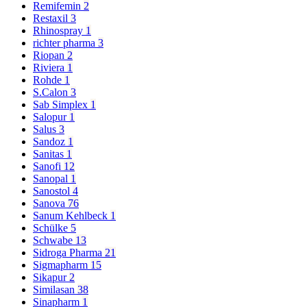
Remifemin
2
Restaxil
3
Rhinospray
1
richter pharma
3
Riopan
2
Riviera
1
Rohde
1
S.Calon
3
Sab Simplex
1
Salopur
1
Salus
3
Sandoz
1
Sanitas
1
Sanofi
12
Sanopal
1
Sanostol
4
Sanova
76
Sanum Kehlbeck
1
Schülke
5
Schwabe
13
Sidroga Pharma
21
Sigmapharm
15
Sikapur
2
Similasan
38
Sinapharm
1