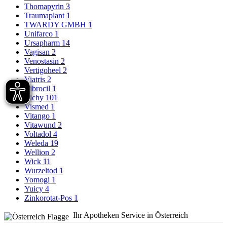
Thomapyrin
3
Traumaplant
1
TWARDY GMBH
1
Unifarco
1
Ursapharm
14
Vagisan
2
Venostasin
2
Vertigoheel
2
Viatris
2
Vibrocil
1
Vichy
101
Vismed
1
Vitango
1
Vitawund
2
Voltadol
4
Weleda
19
Wellion
2
Wick
11
Wurzeltod
1
Yomogi
1
Yuicy
4
Zinkorotat-Pos
1
Ihr Apotheken Service in Österreich