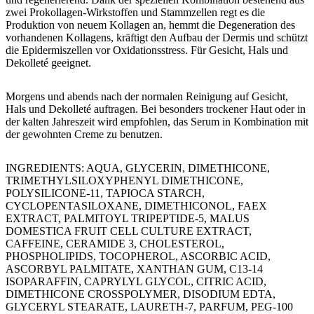
zwei Prokollagen-Wirkstoffen und Stammzellen regt es die
Produktion von neuem Kollagen an, hemmt die Degeneration des
vorhandenen Kollagens, kräftigt den Aufbau der Dermis und schützt
die Epidermiszellen vor Oxidationsstress. Für Gesicht, Hals und
Dekolleté geeignet.
​Morgens und abends nach der normalen Reinigung auf Gesicht,
Hals und Dekolleté auftragen. Bei besonders trockener Haut oder in
der kalten Jahreszeit wird empfohlen, das Serum in Kombination mit
der gewohnten Creme zu benutzen.
​INGREDIENTS: AQUA, GLYCERIN, DIMETHICONE,
TRIMETHYLSILOXYPHENYL DIMETHICONE,
POLYSILICONE-11, TAPIOCA STARCH,
CYCLOPENTASILOXANE, DIMETHICONOL, FAEX
EXTRACT, PALMITOYL TRIPEPTIDE-5, MALUS
DOMESTICA FRUIT CELL CULTURE EXTRACT,
CAFFEINE, CERAMIDE 3, CHOLESTEROL,
PHOSPHOLIPIDS, TOCOPHEROL, ASCORBIC ACID,
ASCORBYL PALMITATE, XANTHAN GUM, C13-14
ISOPARAFFIN, CAPRYLYL GLYCOL, CITRIC ACID,
DIMETHICONE CROSSPOLYMER, DISODIUM EDTA,
GLYCERYL STEARATE, LAURETH-7, PARFUM, PEG-100