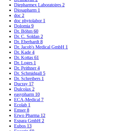
Diepharmex Laboratoires
2
Diosapharm
1
doc
2
doc phytolabor
1
Dolomia
9
Dr. Böhm
60
Dr. C. Soldan
2
Dr. Eberhardt
8
Dr. Jacob's Medical GmbH
1
Dr. Kade
4
Dr. Kottas
61
Dr. Loges
1
Dr. Peithner
4
Dr. Schmidgall
5
Dr. Schreibers
1
Ducray
17
Dulcolax
2
easypharm
10
ECA-Medical
7
Ecolab
1
Emser
8
Erwo Pharma
12
Espara GmbH
2
Eubos
13