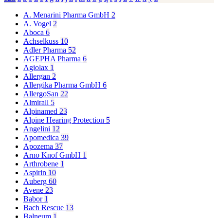
A. Menarini Pharma GmbH
2
A. Vogel
2
Aboca
6
Achselkuss
10
Adler Pharma
52
AGEPHA Pharma
6
Agiolax
1
Allergan
2
Allergika Pharma GmbH
6
AllergoSan
22
Almirall
5
Alpinamed
23
Alpine Hearing Protection
5
Angelini
12
Apomedica
39
Apozema
37
Arno Knof GmbH
1
Arthrobene
1
Aspirin
10
Auberg
60
Avene
23
Babor
1
Bach Rescue
13
Balneum
1