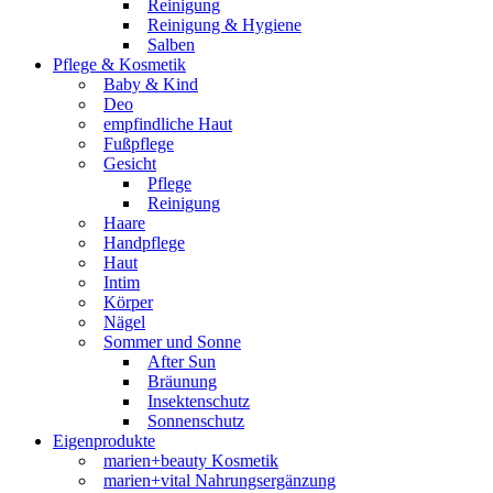
Reinigung
Reinigung & Hygiene
Salben
Pflege & Kosmetik
Baby & Kind
Deo
empfindliche Haut
Fußpflege
Gesicht
Pflege
Reinigung
Haare
Handpflege
Haut
Intim
Körper
Nägel
Sommer und Sonne
After Sun
Bräunung
Insektenschutz
Sonnenschutz
Eigenprodukte
marien+beauty Kosmetik
marien+vital Nahrungsergänzung