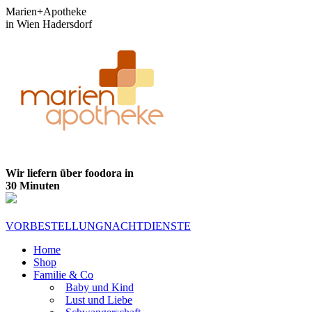
Zum
Marien+Apotheke
Inhalt
in Wien Hadersdorf
springen
Wir liefern über foodora in
30 Minuten
VORBESTELLUNG
NACHTDIENSTE
Home
Shop
Familie & Co
Baby und Kind
Lust und Liebe