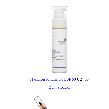
Produkt
weist
mehrere
Varianten
auf.
Die
Optionen
können
auf
der
Produktseite
gewählt
werden
Hyaluron Schutzfluid LSF 50
€
24,55
Zum Produkt