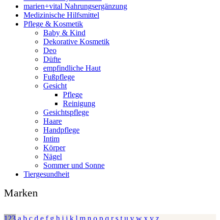
marien+vital Nahrungsergänzung
Medizinische Hilfsmittel
Pflege & Kosmetik
Baby & Kind
Dekorative Kosmetik
Deo
Düfte
empfindliche Haut
Fußpflege
Gesicht
Pflege
Reinigung
Gesichtspflege
Haare
Handpflege
Intim
Körper
Nägel
Sommer und Sonne
Tiergesundheit
Marken
123
a
b
c
d
e
f
g
h
i
j
k
l
m
n
o
p
q
r
s
t
u
v
w
x
y
z