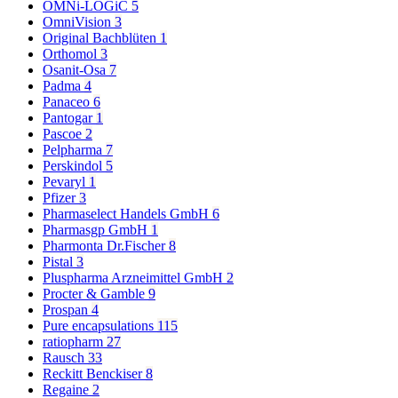
OMNi-LOGiC
5
OmniVision
3
Original Bachblüten
1
Orthomol
3
Osanit-Osa
7
Padma
4
Panaceo
6
Pantogar
1
Pascoe
2
Pelpharma
7
Perskindol
5
Pevaryl
1
Pfizer
3
Pharmaselect Handels GmbH
6
Pharmasgp GmbH
1
Pharmonta Dr.Fischer
8
Pistal
3
Pluspharma Arzneimittel GmbH
2
Procter & Gamble
9
Prospan
4
Pure encapsulations
115
ratiopharm
27
Rausch
33
Reckitt Benckiser
8
Regaine
2