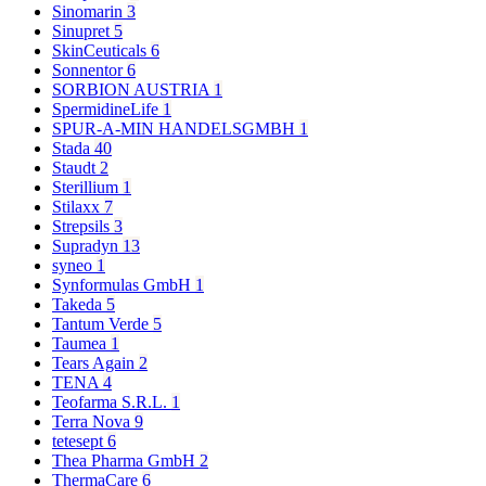
Sinomarin
3
Sinupret
5
SkinCeuticals
6
Sonnentor
6
SORBION AUSTRIA
1
SpermidineLife
1
SPUR-A-MIN HANDELSGMBH
1
Stada
40
Staudt
2
Sterillium
1
Stilaxx
7
Strepsils
3
Supradyn
13
syneo
1
Synformulas GmbH
1
Takeda
5
Tantum Verde
5
Taumea
1
Tears Again
2
TENA
4
Teofarma S.R.L.
1
Terra Nova
9
tetesept
6
Thea Pharma GmbH
2
ThermaCare
6