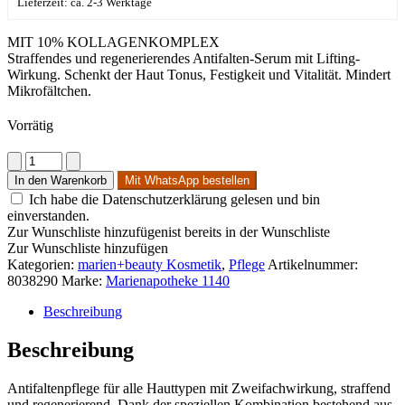
Lieferzeit: ca. 2-3 Werktage
MIT 10% KOLLAGENKOMPLEX
​Straffendes und regenerierendes Antifalten-Serum mit Lifting-
Wirkung. Schenkt der Haut Tonus, Festigkeit und Vitalität. Mindert
Mikrofältchen.
Vorrätig
Prokollagen
Lifting-
In den Warenkorb
Mit WhatsApp bestellen
Serum
Ich habe die Datenschutzerklärung gelesen und bin
Menge
einverstanden.
Zur Wunschliste hinzufügen
ist bereits in der Wunschliste
Zur Wunschliste hinzufügen
Kategorien:
marien+beauty Kosmetik
,
Pflege
Artikelnummer:
8038290
Marke:
Marienapotheke 1140
Beschreibung
Beschreibung
​Antifaltenpflege für alle Hauttypen mit Zweifachwirkung, straffend
und regenerierend. Dank der speziellen Kombination bestehend aus