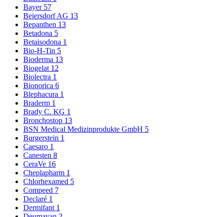
Bayer
57
Beiersdorf AG
13
Bepanthen
13
Betadona
5
Betaisodona
1
Bio-H-Tin
5
Bioderma
13
Biogelat
12
Biolectra
1
Bionorica
6
Blephacura
1
Braderm
1
Brady C. KG
1
Bronchostop
13
BSN Medical Medizinprodukte GmbH
5
Burgerstein
1
Caesaro
1
Canesten
8
CeraVe
16
Cheplapharm
1
Chlorhexamed
5
Compeed
7
Declaré
1
Dermifant
1
Deumavan
2