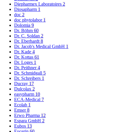
Diepharmex Laboratoires
2
Diosapharm
1
doc
2
doc phytolabor
1
Dolomia
9
Dr. Böhm
60
Dr. C. Soldan
2
Dr. Eberhardt
8
Dr. Jacob's Medical GmbH
1
Dr. Kade
4
Dr. Kottas
61
Dr. Loges
1
Dr. Peithner
4
Dr. Schmidgall
5
Dr. Schreibers
1
Ducray
17
Dulcolax
2
easypharm
10
ECA-Medical
7
Ecolab
1
Emser
8
Erwo Pharma
12
Espara GmbH
2
Eubos
13
Eucerin
60