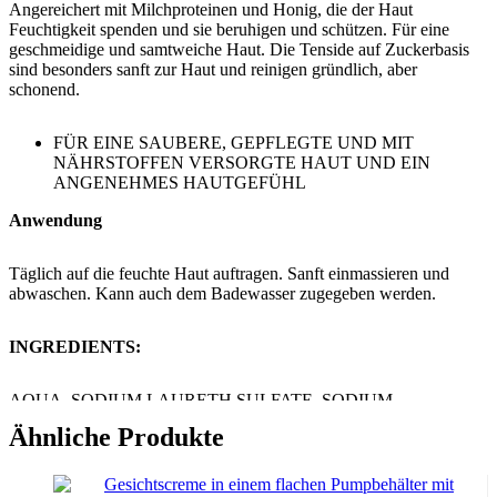
​Angereichert mit Milchproteinen und Honig, die der Haut
Feuchtigkeit spenden und sie beruhigen und schützen. Für eine
geschmeidige und samtweiche Haut. Die Tenside auf Zuckerbasis
sind besonders sanft zur Haut und reinigen gründlich, aber
schonend.
FÜR EINE SAUBERE, GEPFLEGTE UND MIT
NÄHRSTOFFEN VERSORGTE HAUT UND EIN
ANGENEHMES HAUTGEFÜHL
Anwendung
​Täglich auf die feuchte Haut auftragen. Sanft einmassieren und
abwaschen. Kann auch dem Badewasser zugegeben werden.
INGREDIENTS:
AQUA, SODIUM LAURETH SULFATE, SODIUM
CHLORIDE, SODIUM LAUROYL SARCOSINATE, LAURYL
Ähnliche Produkte
GLUCOSIDE, PARFUM,
MEL EXTRACT, COCO-
GLUCOSIDE, HYDROLYZED WHEAT PROTEIN,
GLYCERIN, LACTIS PROTEINUM
, CITRIC ACID,