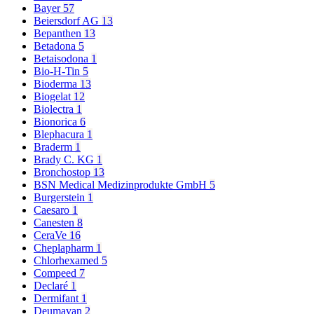
Bayer
57
Beiersdorf AG
13
Bepanthen
13
Betadona
5
Betaisodona
1
Bio-H-Tin
5
Bioderma
13
Biogelat
12
Biolectra
1
Bionorica
6
Blephacura
1
Braderm
1
Brady C. KG
1
Bronchostop
13
BSN Medical Medizinprodukte GmbH
5
Burgerstein
1
Caesaro
1
Canesten
8
CeraVe
16
Cheplapharm
1
Chlorhexamed
5
Compeed
7
Declaré
1
Dermifant
1
Deumavan
2