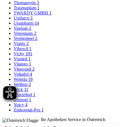
Thomapyrin
3
Traumaplant
1
TWARDY GMBH
1
Unifarco
1
Ursapharm
14
Vagisan
2
Venostasin
2
Vertigoheel
2
Viatris
2
Vibrocil
1
Vichy
101
Vismed
1
Vitango
1
Vitawund
2
Voltadol
4
Weleda
19
Wellion
2
Wick
11
Wurzeltod
1
Yomogi
1
Yuicy
4
Zinkorotat-Pos
1
Ihr Apotheken Service in Österreich