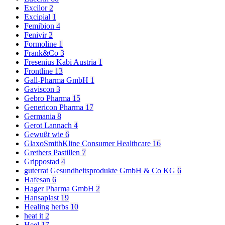
Excilor
2
Excipial
1
Femibion
4
Fenivir
2
Formoline
1
Frank&Co
3
Fresenius Kabi Austria
1
Frontline
13
Gall-Pharma GmbH
1
Gaviscon
3
Gebro Pharma
15
Genericon Pharma
17
Germania
8
Gerot Lannach
4
Gewußt wie
6
GlaxoSmithKline Consumer Healthcare
16
Grethers Pastillen
7
Grippostad
4
guterrat Gesundheitsprodukte GmbH & Co KG
6
Hafesan
6
Hager Pharma GmbH
2
Hansaplast
19
Healing herbs
10
heat it
2
Heel
17