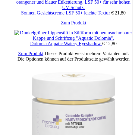
COCAMIDOPROPYL BETAINE, DISODIUM EDTA,
ETHYLHEXYLGLYCERIN, GLYCOL DISTEARATE,
HYDROXYPROPYL GUAR
Sonnen Gesichtscreme LSF 50+ leichte Textur
€
21,80
HYDROXYPROPYLTRIMONIUM CHLORIDE,
PHENOXYETHANOL, POTASSIUM SORBATE, SODIUM
Zum Produkt
BENZOATE, SORBIC ACID, ALPHA-ISOMETHYL IONONE,
BENZYL SALICYLATE, COUMARIN, HEXYL CINNAMAL.
Dolomia Aquatic Watery Eyeshadow
€
12,80
* Die Aktivstoffe sind in Fettschrift hervorgehoben.
Zum Produkt
Dieses Produkt weist mehrere Varianten auf.
Die Optionen können auf der Produktseite gewählt werden
​Formuliert, um das Allergierisiko zu minimieren
Auf der empfindlichen Haut dermatologisch getestet
Nickel und Parabene < 0,0001 % (1 ppm)
PAO: 12M
Zusätzliche Informationen
300 ml Flakon mit Pumpspender, 750 ml Flakon
Packungsinhalt: