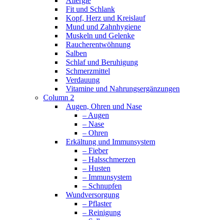
Allergie
Fit und Schlank
Kopf, Herz und Kreislauf
Mund und Zahnhygiene
Muskeln und Gelenke
Raucherentwöhnung
Salben
Schlaf und Beruhigung
Schmerzmittel
Verdauung
Vitamine und Nahrungsergänzungen
Column 2
Augen, Ohren und Nase
– Augen
– Nase
– Ohren
Erkältung und Immunsystem
– Fieber
– Halsschmerzen
– Husten
– Immunsystem
– Schnupfen
Wundversorgung
– Pflaster
– Reinigung