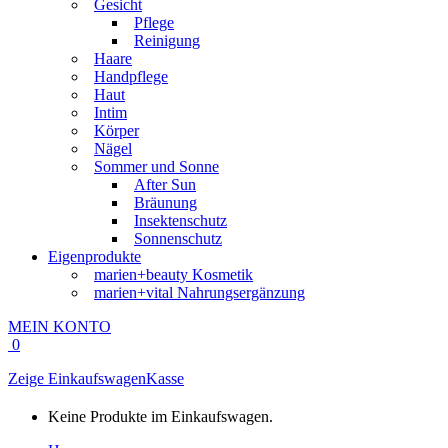
Gesicht
Pflege
Reinigung
Haare
Handpflege
Haut
Intim
Körper
Nägel
Sommer und Sonne
After Sun
Bräunung
Insektenschutz
Sonnenschutz
Eigenprodukte
marien+beauty Kosmetik
marien+vital Nahrungsergänzung
MEIN KONTO
0
Zeige Einkaufswagen
Kasse
Keine Produkte im Einkaufswagen.