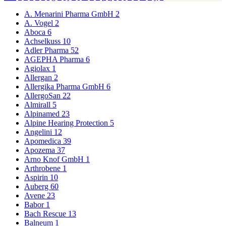
A. Menarini Pharma GmbH
2
A. Vogel
2
Aboca
6
Achselkuss
10
Adler Pharma
52
AGEPHA Pharma
6
Agiolax
1
Allergan
2
Allergika Pharma GmbH
6
AllergoSan
22
Almirall
5
Alpinamed
23
Alpine Hearing Protection
5
Angelini
12
Apomedica
39
Apozema
37
Arno Knof GmbH
1
Arthrobene
1
Aspirin
10
Auberg
60
Avene
23
Babor
1
Bach Rescue
13
Balneum
1