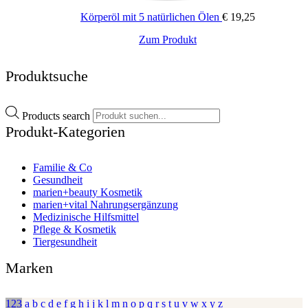
Körperöl mit 5 natürlichen Ölen
€
19,25
Zum Produkt
Produktsuche
Products search
Produkt-Kategorien
Familie & Co
Gesundheit
marien+beauty Kosmetik
marien+vital Nahrungsergänzung
Medizinische Hilfsmittel
Pflege & Kosmetik
Tiergesundheit
Marken
123
a
b
c
d
e
f
g
h
i
j
k
l
m
n
o
p
q
r
s
t
u
v
w
x
y
z