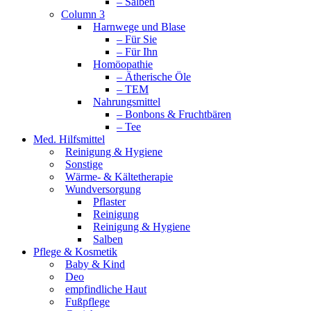
– Salben
Column 3
Harnwege und Blase
– Für Sie
– Für Ihn
Homöopathie
– Ätherische Öle
– TEM
Nahrungsmittel
– Bonbons & Fruchtbären
– Tee
Med. Hilfsmittel
Reinigung & Hygiene
Sonstige
Wärme- & Kältetherapie
Wundversorgung
Pflaster
Reinigung
Reinigung & Hygiene
Salben
Pflege & Kosmetik
Baby & Kind
Deo
empfindliche Haut
Fußpflege