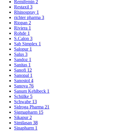
Remifemin
2
Restaxil
3
Rhinospray
1
richter pharma
3
Riopan
2
Riviera
1
Rohde
1
S.Calon
3
Sab Simplex
1
Salopur
1
Salus
3
Sandoz
1
Sanitas
1
Sanofi
12
Sanopal
1
Sanostol
4
Sanova
76
Sanum Kehlbeck
1
Schülke
5
Schwabe
13
Sidroga Pharma
21
Sigmapharm
15
Sikapur
2
Similasan
38
Sinapharm
1