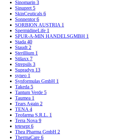
Sinomarin
3
Sinupret
5
SkinCeuticals
6
Sonnentor
6
SORBION AUSTRIA
1
SpermidineLife
1
SPUR-A-MIN HANDELSGMBH
1
Stada
40
Staudt
2
Sterillium
1
Stilaxx
7
Strepsils
3
Supradyn
13
syneo
1
Synformulas GmbH
1
Takeda
5
Tantum Verde
5
Taumea
1
Tears Again
2
TENA
4
Teofarma S.R.L.
1
Terra Nova
9
tetesept
6
Thea Pharma GmbH
2
ThermaCare
6