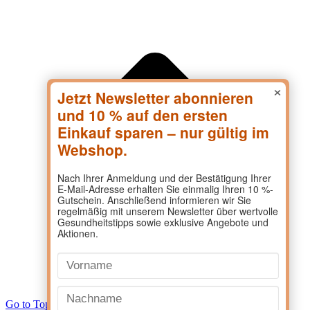
×
Go to Top