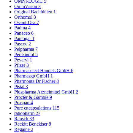
OMNi-LOGiC
5
OmniVision
3
Original Bachblüten
1
Orthomol
3
Osanit-Osa
7
Padma
4
Panaceo
6
Pantogar
1
Pascoe
2
Pelpharma
7
Perskindol
5
Pevaryl
1
Pfizer
3
Pharmaselect Handels GmbH
6
Pharmasgp GmbH
1
Pharmonta Dr.Fischer
8
Pistal
3
Pluspharma Arzneimittel GmbH
2
Procter & Gamble
9
Prospan
4
Pure encapsulations
115
ratiopharm
27
Rausch
33
Reckitt Benckiser
8
Regaine
2