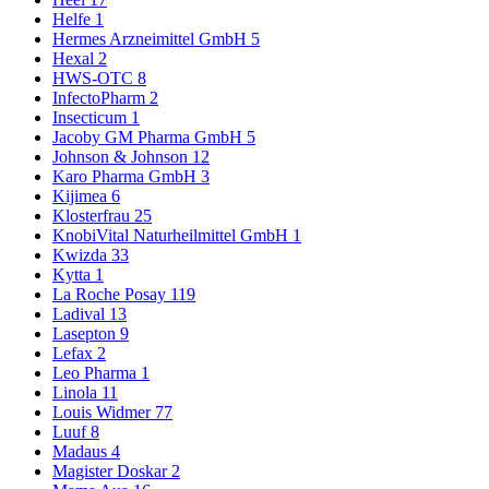
Helfe
1
Hermes Arzneimittel GmbH
5
Hexal
2
HWS-OTC
8
InfectoPharm
2
Insecticum
1
Jacoby GM Pharma GmbH
5
Johnson & Johnson
12
Karo Pharma GmbH
3
Kijimea
6
Klosterfrau
25
KnobiVital Naturheilmittel GmbH
1
Kwizda
33
Kytta
1
La Roche Posay
119
Ladival
13
Lasepton
9
Lefax
2
Leo Pharma
1
Linola
11
Louis Widmer
77
Luuf
8
Madaus
4
Magister Doskar
2