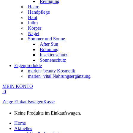
Reinigung
Haare
Handpflege
Haut
Intim
Körper
Nägel
Sommer und Sonne
After Sun
Bräunung
Insektenschutz
Sonnenschutz
Eigenprodukte
marien+beauty Kosmetik
marien+vital Nahrungsergänzung
MEIN KONTO
0
Zeige Einkaufswagen
Kasse
Keine Produkte im Einkaufswagen.
Home
Aktuelles