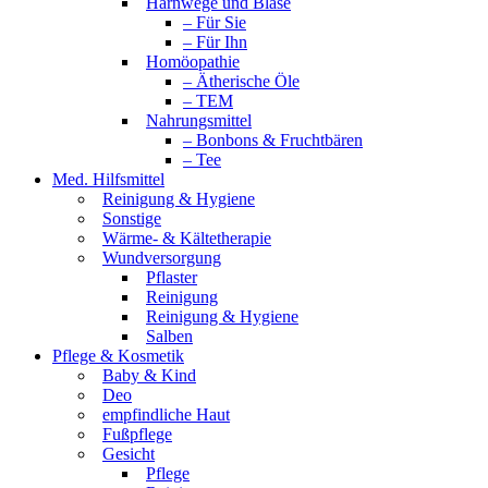
Harnwege und Blase
– Für Sie
– Für Ihn
Homöopathie
– Ätherische Öle
– TEM
Nahrungsmittel
– Bonbons & Fruchtbären
– Tee
Med. Hilfsmittel
Reinigung & Hygiene
Sonstige
Wärme- & Kältetherapie
Wundversorgung
Pflaster
Reinigung
Reinigung & Hygiene
Salben
Pflege & Kosmetik
Baby & Kind
Deo
empfindliche Haut
Fußpflege
Gesicht
Pflege