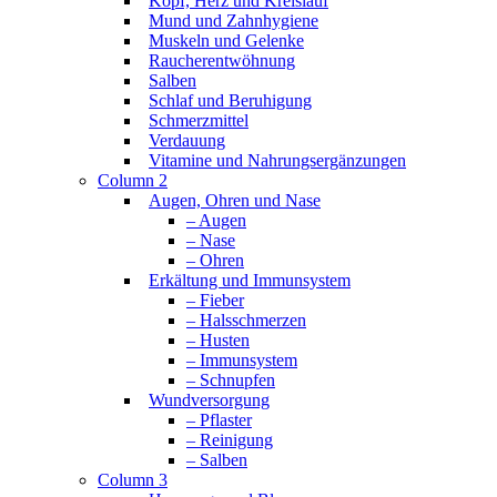
Kopf, Herz und Kreislauf
Mund und Zahnhygiene
Muskeln und Gelenke
Raucherentwöhnung
Salben
Schlaf und Beruhigung
Schmerzmittel
Verdauung
Vitamine und Nahrungsergänzungen
Column 2
Augen, Ohren und Nase
– Augen
– Nase
– Ohren
Erkältung und Immunsystem
– Fieber
– Halsschmerzen
– Husten
– Immunsystem
– Schnupfen
Wundversorgung
– Pflaster
– Reinigung
– Salben
Column 3