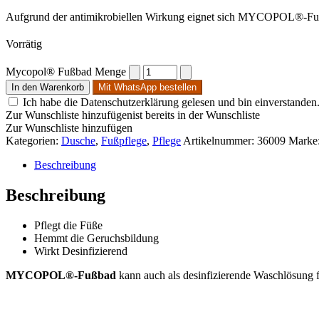
Aufgrund der antimikrobiellen Wirkung eignet sich MYCOPOL®-F
Vorrätig
Mycopol® Fußbad Menge
In den Warenkorb
Mit WhatsApp bestellen
Ich habe die Datenschutzerklärung gelesen und bin einverstanden
Zur Wunschliste hinzufügen
ist bereits in der Wunschliste
Zur Wunschliste hinzufügen
Kategorien:
Dusche
,
Fußpflege
,
Pflege
Artikelnummer:
36009
Marke
Beschreibung
Beschreibung
Pflegt die Füße
Hemmt die Geruchsbildung
Wirkt Desinfizierend
MYCOPOL®-Fußbad
kann auch als desinfizierende Waschlösung f